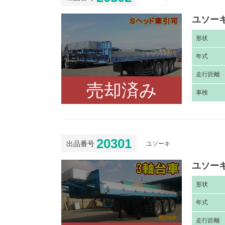
ユソーキ
形
状
年
式
走
行距離
売却済み
車
検
20301
出品番号
ユソーキ
ユソーキ
形
状
年
式
走
行距離