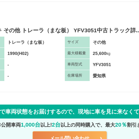
 その他 トレーラ（まな板） YFV3051中古トラック詳..
トレーラ（まな板）
その他
サ
イズ
1990(H02)
25,600
最大
積
載量
kg
-
YFV3051
車両
型
式
-
愛知県
在庫場所
で車両状態をお届けするので、
現地に車を見に来なく
1,000台
2台
20％
非公開車両
以上!
以上の同時購入で、最大
割引
メール問い合わせ