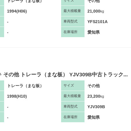
トレーラ（まな板）
その他
サ
イズ
1994(H06)
21,000
最大
積
載量
kg
-
YFS2101A
車両
型
式
-
愛知県
在庫場所
 その他 トレーラ（まな板） YJV309B中古トラック...
トレーラ（まな板）
その他
サ
イズ
1998(H10)
23,200
最大
積
載量
kg
-
YJV309B
車両
型
式
-
愛知県
在庫場所