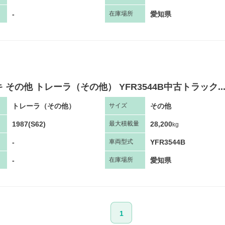
-
愛知県
在庫場所
 その他 トレーラ（その他） YFR3544B中古トラック..
トレーラ（その他）
その他
サ
イズ
1987(S62)
28,200
最大
積
載量
kg
-
YFR3544B
車両
型
式
-
愛知県
在庫場所
1