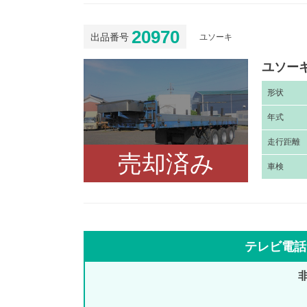
20970
出品番号
ユソーキ
ユソーキ
形
状
年
式
走
行距離
売却済み
車
検
テレビ電話