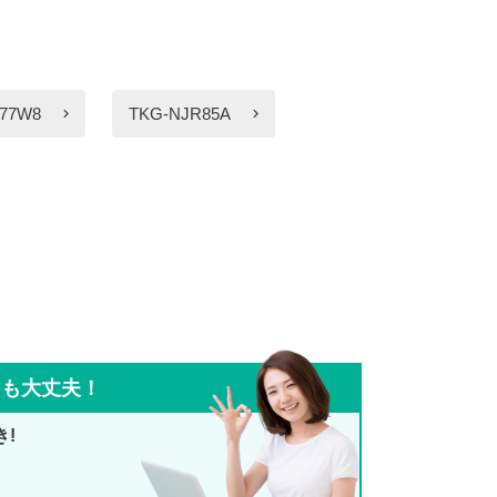
77W8
TKG-NJR85A
ても大丈夫！
き!