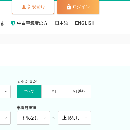
新規登録
ログイン
中古車業者の方
日本語
ENGLISH
る
ミッション
すべて
MT
MT以外
車両総重量
〜