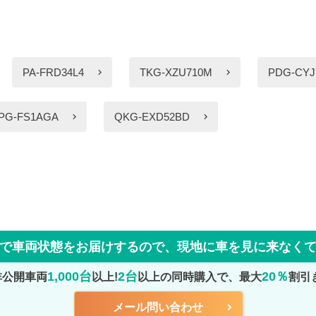
PA-FRD34L4
TKG-XZU710M
PDG-CYJ
PG-FS1AGA
QKG-EXD52BD
で車両状態をお届けするので、
現地に車を見に来なく
1,000台
2台
20％
非公開車両
以上!
以上の同時購入で、最大
割引
メール問い合わせ