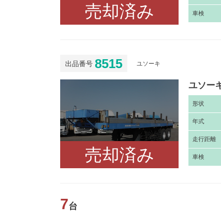
売却済み
車
検
8515
出品番号
ユソーキ
ユソーキ
形
状
年
式
走
行距離
売却済み
車
検
7
台