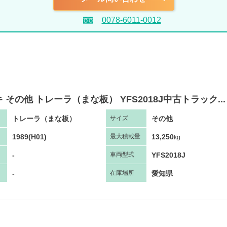
0078-6011-0012
 その他 トレーラ（まな板） YFS2018J中古トラック...
トレーラ（まな板）
その他
サ
イズ
1989(H01)
13,250
最大
積
載量
kg
-
YFS2018J
車両
型
式
-
愛知県
在庫場所