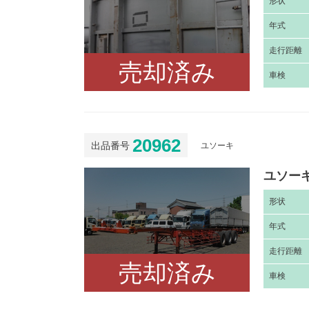
形
状
年
式
走
行距離
売却済み
車
検
20962
出品番号
ユソーキ
ユソーキ
形
状
年
式
走
行距離
売却済み
車
検