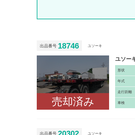
18746
出品番号
ユソーキ
ユソーキ
形
状
年
式
走
行距離
売却済み
車
検
20302
出品番号
ユソーキ