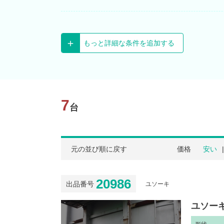
もっと詳細な条件を追加する
7
台
元の並び順に戻す
価格
安い
20986
出品番号
ユソーキ
ユソーキ