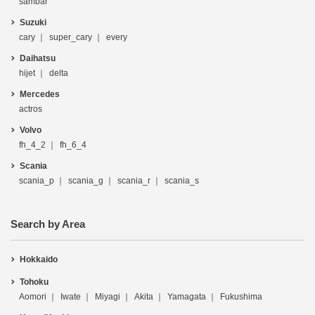
sambar
Suzuki
cary
super_cary
every
Daihatsu
hijet
delta
Mercedes
actros
Volvo
fh_4_2
fh_6_4
Scania
scania_p
scania_g
scania_r
scania_s
Search by Area
Hokkaido
Tohoku
Aomori
Iwate
Miyagi
Akita
Yamagata
Fukushima