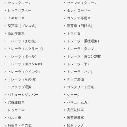
セルフクレーン
セーフティクレーン
ヒップリフター
タンクローリー
ミキサー車
コンテナ専用車
塵芥車（プレス式）
塵芥車（回転式）
高所作業車
トラクタ
トレーラ（まな板）
トレーラ（重機運搬）
トレーラ（スクラップ）
トレーラ（ダンプ）
トレーラ（ポール）
トレーラ（海コン20ft）
トレーラ（海コン40ft）
トレーラ（平）
トレーラ（ウイング）
トレーラ（バン）
トレーラ（その他）
チップ運搬
スクラップ運搬
コンクリート圧送
バキュームダンパー
シャーシ
穴掘建柱車
バキュームカー
レッカー車
高圧洗浄車
バルク車
家畜運搬車
特装車・その他
軽トラック