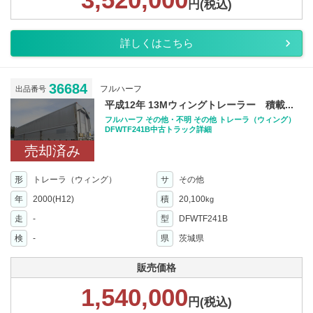
円(税込)
詳しくはこちら
36684
フルハーフ
出品番号
平成12年 13Mウィングトレーラー 積載...
フルハーフ その他・不明 その他 トレーラ（ウィング）
DFWTF241B中古トラック詳細
売却済み
形
トレーラ（ウィング）
サ
その他
年
2000(H12)
積
20,100
kg
走
-
型
DFWTF241B
検
-
県
茨城県
販売価格
1,540,000
円(税込)