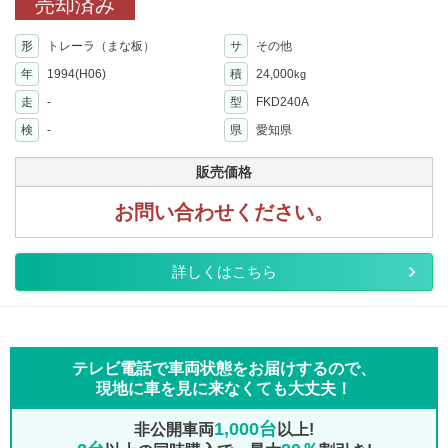
売却済み
形
トレーラ（まな板）
サ
その他
年
1994(H06)
積
24,000
kg
走
-
型
FKD240A
検
-
県
愛知県
販売価格
お問い合わせください。
詳しくはこちら
テレビ電話で車両状態をお届けするので、
現地に車を見に来なくても大丈夫！
1,000台
非公開車両
以上!