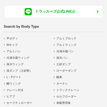
トラッカーズ公式LINE@
Search by Body Type
平ボディ
アルミブロック
Wキャブ
アルミウィング
アルミバン
冷凍冷蔵バン
冷凍冷蔵ウィング
保冷バン
保冷ウィング
土砂ダンプ
深ダンプ（土砂禁）
ローダーダンプ
L・Fゲート
幌車
幌ウィング
カーテン
クレーン付き
トラッククレーン
ヒアブ
セルフローダー
セーフティローダー
車載専用車