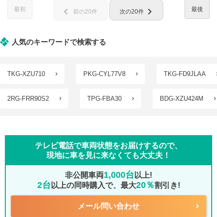
最初
最後
chevron_left
chevron_right
前の20件
次の20件
人気のキーワードで検索する
TKG-XZU710
PKG-CYL77V8
TKG-FD9JLAA
2RG-FRR90S2
TPG-FBA30
BDG-XZU424M
テレビ電話で車両状態をお届けするので、
現地に車を見に来なくても大丈夫！
1,000台
非公開車両
以上!
2台
20％
以上の同時購入で、最大
割引き!
メール問い合わせ