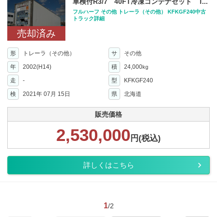
車検付R3/7 40FT冷凍コンテナセット T...
フルハーフ その他 トレーラ（その他） KFKGF240中古
トラック詳細
売却済み
形
トレーラ（その他）
サ
その他
年
2002(H14)
積
24,000
kg
走
-
型
KFKGF240
検
2021年 07月 15日
県
北海道
販売価格
2,530,000
円(税込)
詳しくはこちら
1
/2