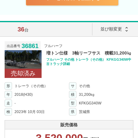
36
unfold_more
並び順変更
台
36861
フルハーフ
出品番号
増トン仕様 3軸リーフサス 積載31,200㎏
フルハーフ その他 トレーラ（その他） KFKGG340W中
古トラック詳細
売却済み
形
トレーラ（その他）
サ
その他
年
2018(H30)
積
31,200
kg
走
-
型
KFKGG340W
検
2023年 10月 03日
県
茨城県
販売価格
3,520,000