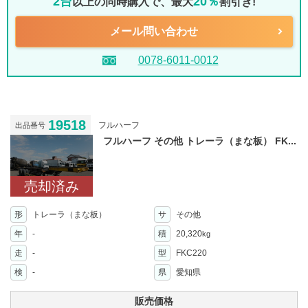
2台
20％
以上の同時購入で、最大
割引き!
メール問い合わせ
0078-6011-0012
19518
フルハーフ
出品番号
フルハーフ その他 トレーラ（まな板） FK...
売却済み
形
トレーラ（まな板）
サ
その他
年
-
積
20,320
kg
走
-
型
FKC220
検
-
県
愛知県
販売価格