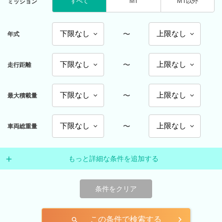
すべて
MT
MT以外
ミッション
〜
年式
〜
走行距離
〜
最大積載量
〜
車両総重量
もっと詳細な条件を追加する
条件をクリア
この条件で検索する
search