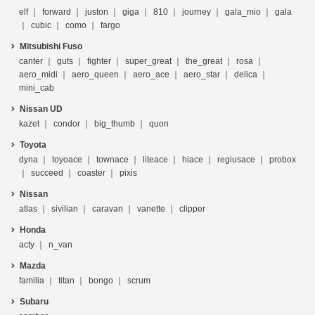
elf
forward
juston
giga
810
journey
gala_mio
gala
cubic
como
fargo
Mitsubishi Fuso
canter
guts
fighter
super_great
the_great
rosa
aero_midi
aero_queen
aero_ace
aero_star
delica
mini_cab
Nissan UD
kazet
condor
big_thumb
quon
Toyota
dyna
toyoace
townace
liteace
hiace
regiusace
probox
succeed
coaster
pixis
Nissan
atlas
sivilian
caravan
vanette
clipper
Honda
acty
n_van
Mazda
familia
titan
bongo
scrum
Subaru