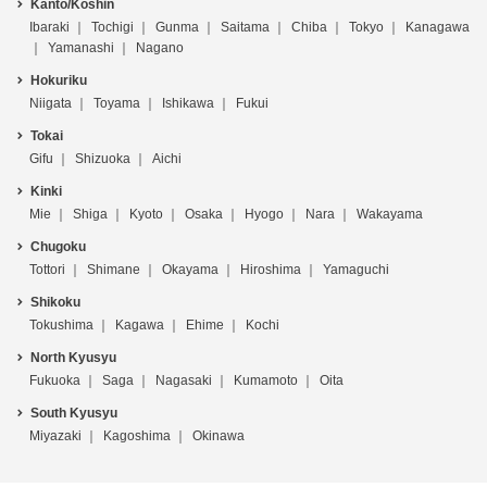
Kanto/Koshin
Ibaraki
Tochigi
Gunma
Saitama
Chiba
Tokyo
Kanagawa
Yamanashi
Nagano
Hokuriku
Niigata
Toyama
Ishikawa
Fukui
Tokai
Gifu
Shizuoka
Aichi
Kinki
Mie
Shiga
Kyoto
Osaka
Hyogo
Nara
Wakayama
Chugoku
Tottori
Shimane
Okayama
Hiroshima
Yamaguchi
Shikoku
Tokushima
Kagawa
Ehime
Kochi
North Kyusyu
Fukuoka
Saga
Nagasaki
Kumamoto
Oita
South Kyusyu
Miyazaki
Kagoshima
Okinawa