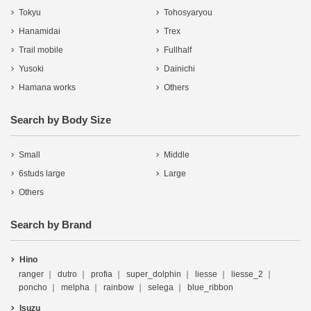
Tokyu
Tohosyaryou
Hanamidai
Trex
Trail mobile
Fullhalf
Yusoki
Dainichi
Hamana works
Others
Search by Body Size
Small
Middle
6studs large
Large
Others
Search by Brand
Hino
ranger
dutro
profia
super_dolphin
liesse
liesse_2
poncho
melpha
rainbow
selega
blue_ribbon
Isuzu