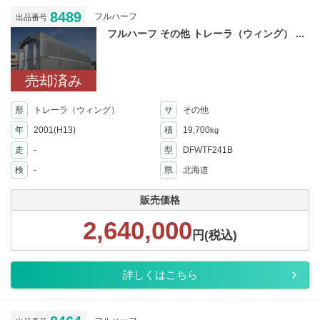
8489
フルハーフ
出品番号
フルハーフ その他 トレーラ（ウィング） ...
売却済み
形
トレーラ（ウィング）
サ
その他
年
2001(H13)
積
19,700
kg
走
-
型
DFWTF241B
検
-
県
北海道
販売価格
2,640,000
円(税込)
詳しくはこちら