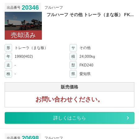
20346
フルハーフ
出品番号
フルハーフ その他 トレーラ（まな板） FK...
売却済み
形
トレーラ（まな板）
サ
その他
年
1990(H02)
積
24,000
kg
走
-
型
FKD240
検
-
県
愛知県
販売価格
お問い合わせください。
詳しくはこちら
20698
フルハーフ
出品番号