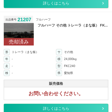
詳しくはこちら
21207
フルハーフ
出品番号
フルハーフ その他 トレーラ（まな板） FK...
売却済み
形
トレーラ（まな板）
サ
その他
年
-
積
24,000
kg
走
-
型
FKC240
検
-
県
愛知県
販売価格
お問い合わせください。
詳しくはこちら