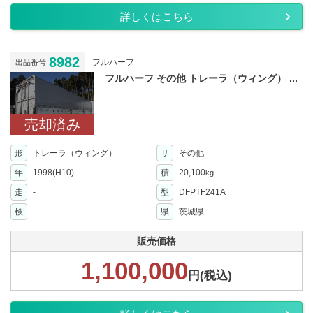
詳しくはこちら
8982
フルハーフ
出品番号
フルハーフ その他 トレーラ（ウィング） ...
売却済み
形
トレーラ（ウィング）
サ
その他
年
1998(H10)
積
20,100
kg
走
-
型
DFPTF241A
検
-
県
茨城県
販売価格
1,100,000
円(税込)