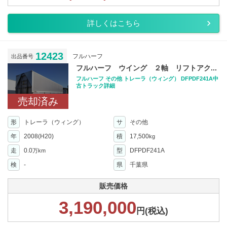
詳しくはこちら
12423
フルハーフ
出品番号
フルハーフ ウイング ２軸 リフトアク...
フルハーフ その他 トレーラ（ウィング） DFPDF241A中
古トラック詳細
売却済み
形
トレーラ（ウィング）
サ
その他
年
2008(H20)
積
17,500
kg
走
0.0
型
DFPDF241A
万km
検
-
県
千葉県
販売価格
3,190,000
円(税込)