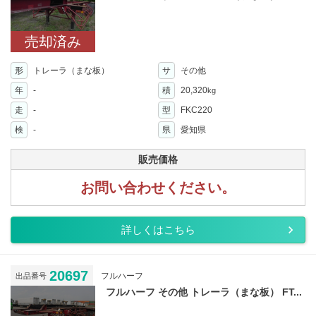
売却済み
形
トレーラ（まな板）
サ
その他
年
-
積
20,320
kg
走
-
型
FKC220
検
-
県
愛知県
販売価格
お問い合わせください。
詳しくはこちら
20697
フルハーフ
出品番号
フルハーフ その他 トレーラ（まな板） FT...