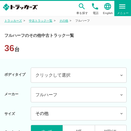
phone
language
menu
車を探す
電話
English
メニュー
トラッカーズ
中古トラック一覧
その他
フルハーフ
フルハーフのその他中古トラック一覧
36
台
ボディタイプ
クリックして選択
メーカー
フルハーフ
サイズ