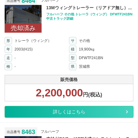
8464
フルハーフ
出品番号
13Mウィングトレーラー（リアドア無し）...
フルハーフ その他 トレーラ（ウィング） DFWTF241BN
中古トラック詳細
売却済み
形
トレーラ（ウィング）
サ
その他
年
2003(H15)
積
19,900
kg
走
-
型
DFWTF241BN
検
-
県
茨城県
販売価格
2,200,000
円(税込)
詳しくはこちら
8463
フルハーフ
出品番号