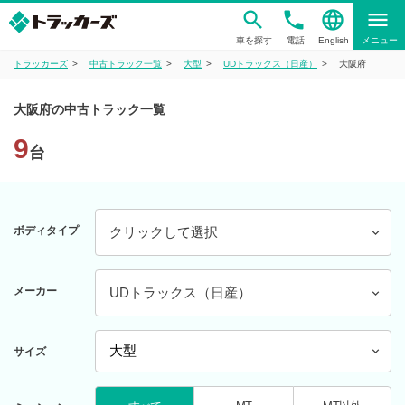
phone
language
menu
車を探す
電話
English
メニュー
トラッカーズ
中古トラック一覧
大型
UDトラックス（日産）
大阪府
大阪府の中古トラック一覧
9
台
ボディタイプ
クリックして選択
メーカー
UDトラックス（日産）
サイズ