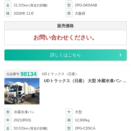
走
21.3
型
2PG-GK5AAB
万km
(実走行距離)
検
2026年 11月
県
大阪府
販売価格
お問い合わせください。
詳しくはこちら
98134
UDトラックス（日産）
出品番号
UDトラックス（日産） 大型 冷蔵冷凍バン ...
形
冷蔵冷凍バン
サ
大型
年
2021(R03)
積
12,600
kg
走
53.5
型
2PG-CD5CA
万km
(実走行距離)