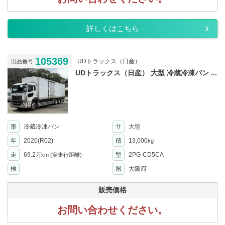
詳しくはこちら
105369
UDトラックス（日産）
出品番号
UDトラックス（日産） 大型 冷蔵冷凍バン ...
形
冷蔵冷凍バン
サ
大型
年
2020(R02)
積
13,000
kg
走
69.2
型
2PG-CD5CA
万km
(実走行距離)
検
-
県
大阪府
販売価格
お問い合わせください。