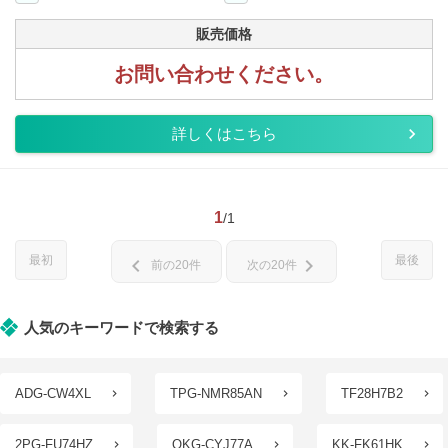
販売価格
お問い合わせください。
詳しくはこちら
1
/1
最初
最後
chevron_left
chevron_right
前の20件
次の20件
人気のキーワードで検索する
ADG-CW4XL
TPG-NMR85AN
TF28H7B2
2PG-FU74HZ
QKG-CYJ77A
KK-FK61HK