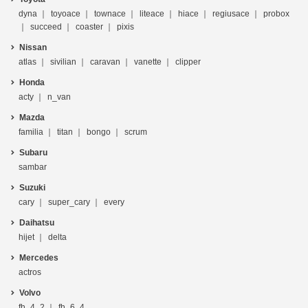
dyna
toyoace
townace
liteace
hiace
regiusace
probox
succeed
coaster
pixis
Nissan
atlas
sivilian
caravan
vanette
clipper
Honda
acty
n_van
Mazda
familia
titan
bongo
scrum
Subaru
sambar
Suzuki
cary
super_cary
every
Daihatsu
hijet
delta
Mercedes
actros
Volvo
fh_4_2
fh_6_4