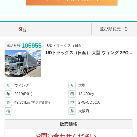
9
unfold_more
並び順変更
台
105955
UDトラックス（日産）
出品番号
UDトラックス（日産） 大型 ウィング 2PG...
形
ウィング
サ
大型
年
2019(R01)
積
13,400
kg
走
49.8
型
2PG-CD5CA
万km
(実走行距離)
検
-
県
大阪府
販売価格
お問い合わせください。