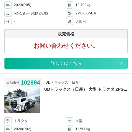
年
2023(R05)
積
13,700
kg
走
52.2
型
2PG-CG5CA
万km
(実走行距離)
検
-
県
大阪府
販売価格
お問い合わせください。
詳しくはこちら
102694
UDトラックス（日産）
出品番号
UDトラックス（日産） 大型 トラクタ 2PG...
形
トラクタ
サ
大型
年
2020(R02)
積
11,500
kg