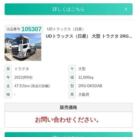
詳しくはこちら
105307
UDトラックス（日産）
出品番号
UDトラックス（日産） 大型 トラクタ 2RG...
形
トラクタ
サ
大型
年
2022(R04)
積
11,600
kg
走
47.5
型
2RG-GK5DAB
万km
(実走行距離)
検
-
県
大阪府
販売価格
お問い合わせください。