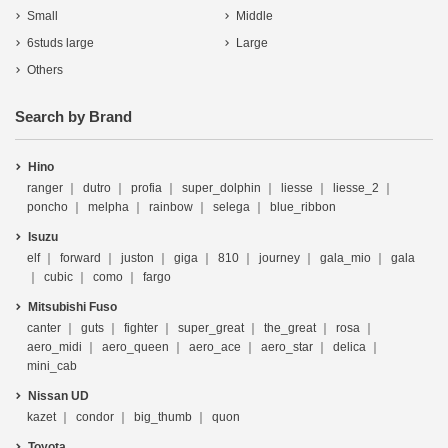
Small
Middle
6studs large
Large
Others
Search by Brand
Hino
ranger
dutro
profia
super_dolphin
liesse
liesse_2
poncho
melpha
rainbow
selega
blue_ribbon
Isuzu
elf
forward
juston
giga
810
journey
gala_mio
gala
cubic
como
fargo
Mitsubishi Fuso
canter
guts
fighter
super_great
the_great
rosa
aero_midi
aero_queen
aero_ace
aero_star
delica
mini_cab
Nissan UD
kazet
condor
big_thumb
quon
Toyota