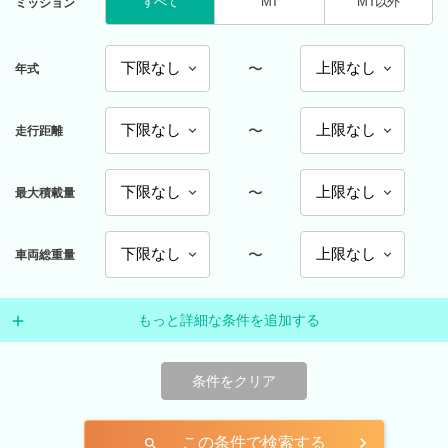
すべて
MT
MT以外
ミッション
〜
年式
〜
走行距離
〜
最大積載量
〜
車両総重量
もっと詳細な条件を追加する
条件をクリア
この条件で検索する
search