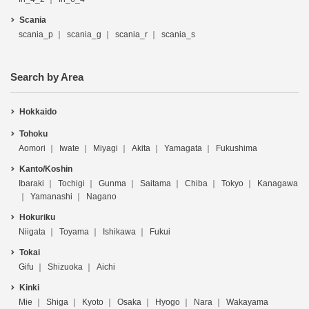
Scania
scania_p
scania_g
scania_r
scania_s
Search by Area
Hokkaido
Tohoku
Aomori
Iwate
Miyagi
Akita
Yamagata
Fukushima
Kanto/Koshin
Ibaraki
Tochigi
Gunma
Saitama
Chiba
Tokyo
Kanagawa
Yamanashi
Nagano
Hokuriku
Niigata
Toyama
Ishikawa
Fukui
Tokai
Gifu
Shizuoka
Aichi
Kinki
Mie
Shiga
Kyoto
Osaka
Hyogo
Nara
Wakayama