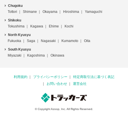
Chugoku
Tottori
Shimane
Okayama
Hiroshima
Yamaguchi
Shikoku
Tokushima
Kagawa
Ehime
Kochi
North Kyusyu
Fukuoka
Saga
Nagasaki
Kumamoto
Oita
South Kyusyu
Miyazaki
Kagoshima
Okinawa
利用規約
プライバシーポリシー
特定商取引法に基づく表記
お問い合わせ
運営会社
© Copyright Azoop, Inc. All Rights Reserved.