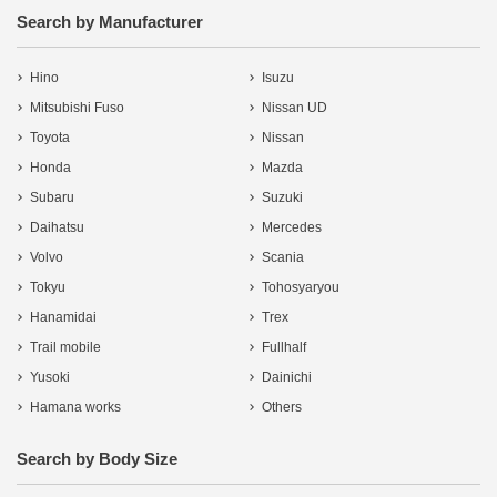
Search by Manufacturer
Hino
Isuzu
Mitsubishi Fuso
Nissan UD
Toyota
Nissan
Honda
Mazda
Subaru
Suzuki
Daihatsu
Mercedes
Volvo
Scania
Tokyu
Tohosyaryou
Hanamidai
Trex
Trail mobile
Fullhalf
Yusoki
Dainichi
Hamana works
Others
Search by Body Size