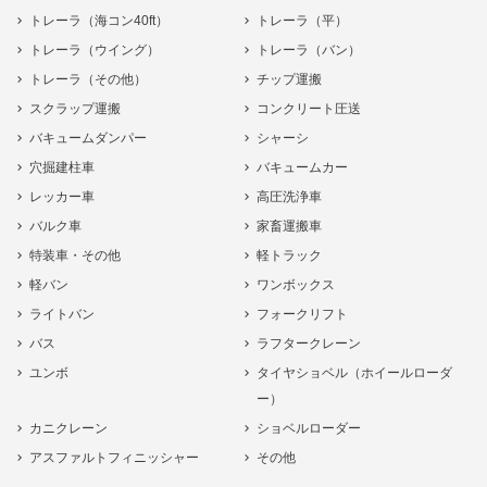
トレーラ（海コン40ft）
トレーラ（平）
トレーラ（ウイング）
トレーラ（バン）
トレーラ（その他）
チップ運搬
スクラップ運搬
コンクリート圧送
バキュームダンパー
シャーシ
穴掘建柱車
バキュームカー
レッカー車
高圧洗浄車
バルク車
家畜運搬車
特装車・その他
軽トラック
軽バン
ワンボックス
ライトバン
フォークリフト
バス
ラフタークレーン
ユンボ
タイヤショベル（ホイールローダ
ー）
カニクレーン
ショベルローダー
アスファルトフィニッシャー
その他