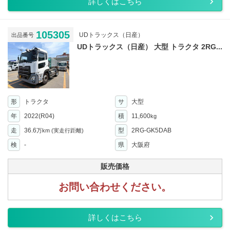
詳しくはこちら
105305
UDトラックス（日産）
出品番号
UDトラックス（日産） 大型 トラクタ 2RG...
形
トラクタ
サ
大型
年
2022(R04)
積
11,600
kg
走
36.6
型
2RG-GK5DAB
万km
(実走行距離)
検
-
県
大阪府
販売価格
お問い合わせください。
詳しくはこちら