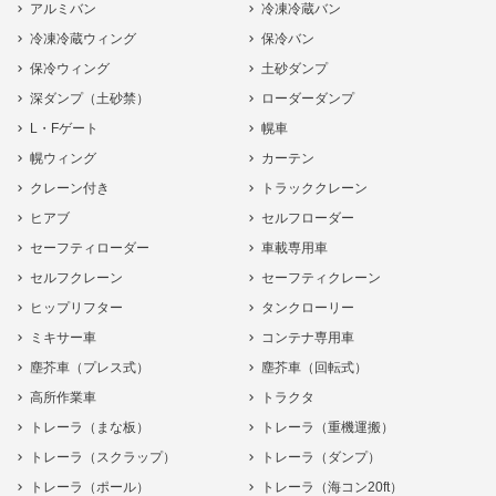
アルミバン
冷凍冷蔵バン
冷凍冷蔵ウィング
保冷バン
保冷ウィング
土砂ダンプ
深ダンプ（土砂禁）
ローダーダンプ
L・Fゲート
幌車
幌ウィング
カーテン
クレーン付き
トラッククレーン
ヒアブ
セルフローダー
セーフティローダー
車載専用車
セルフクレーン
セーフティクレーン
ヒップリフター
タンクローリー
ミキサー車
コンテナ専用車
塵芥車（プレス式）
塵芥車（回転式）
高所作業車
トラクタ
トレーラ（まな板）
トレーラ（重機運搬）
トレーラ（スクラップ）
トレーラ（ダンプ）
トレーラ（ポール）
トレーラ（海コン20ft）