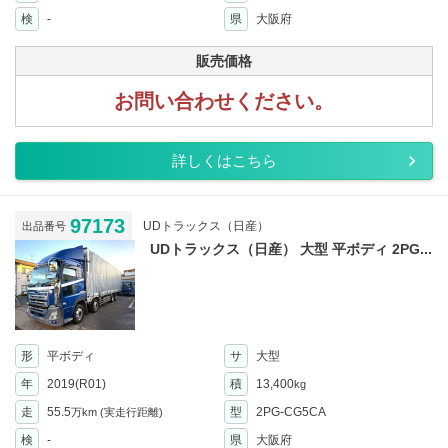
検
-
県
大阪府
販売価格
お問い合わせください。
詳しくはこちら
97173
UDトラックス（日産）
出品番号
UDトラックス（日産） 大型 平ボディ 2PG...
形
平ボディ
サ
大型
年
2019(R01)
積
13,400
kg
走
55.5
型
2PG-CG5CA
万km
(実走行距離)
検
-
県
大阪府