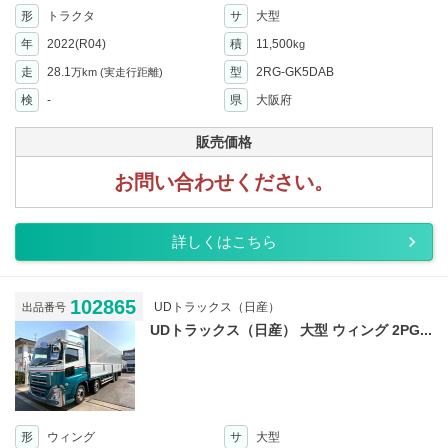
形
トラクタ
サ
大型
年
2022(R04)
積
11,500
kg
走
28.1
型
2RG-GK5DAB
万km
(実走行距離)
検
-
県
大阪府
販売価格
お問い合わせください。
詳しくはこちら
102865
UDトラックス（日産）
出品番号
UDトラックス（日産） 大型 ウィング 2PG...
形
ウィング
サ
大型