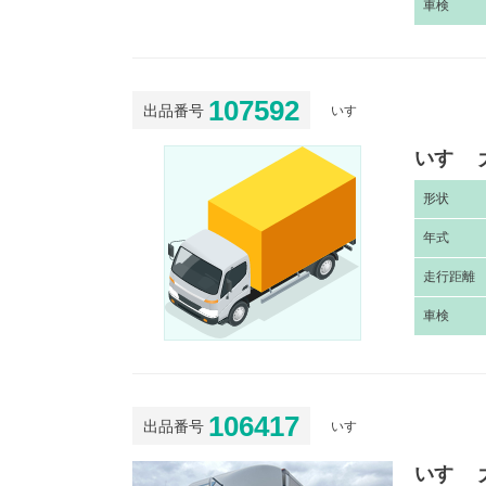
車
検
107592
出品番号
いすゞ
いすゞ 
形
状
年
式
走
行距離
車
検
106417
出品番号
いすゞ
いすゞ 