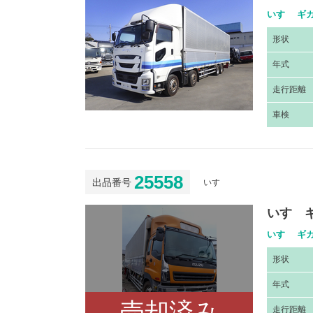
いすゞ ギガ
形
状
年
式
走
行距離
車
検
25558
出品番号
いすゞ
いすゞ
いすゞ ギガ
形
状
年
式
売却済み
走
行距離