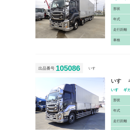
形
状
年
式
走
行距離
車
検
105086
出品番号
いすゞ
いすゞ 
いすゞ ギガ
形
状
年
式
走
行距離