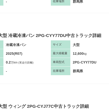
-
群馬県
在庫場所
大型 冷蔵冷凍バン 2PG-CYY77DU中古トラック詳細
冷蔵冷凍バン
大型
サ
イズ
2025(R07)
12,600
最大
積
載量
kg
0.2
2PG-CYY77DU
車両
型
式
万km
(実走行距離)
-
群馬県
在庫場所
大型 ウィング 2PG-CYJ77C中古トラック詳細