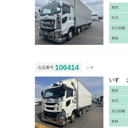
形
状
年
式
走
行距離
車
検
106414
出品番号
いすゞ
いすゞ 
形
状
年
式
走
行距離
車
検