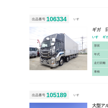
106334
出品番号
いすゞ
ギガ 
いすゞ ギガ
形
状
年
式
走
行距離
車
検
105189
出品番号
いすゞ
大型ア