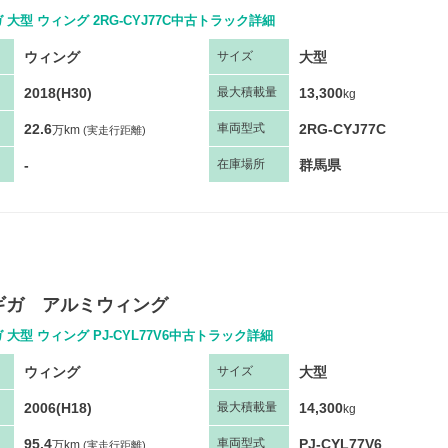
 大型 ウィング 2RG-CYJ77C中古トラック詳細
ウィング
大型
サ
イズ
2018(H30)
13,300
最大
積
載量
kg
22.6
2RG-CYJ77C
車両
型
式
万km
(実走行距離)
-
群馬県
在庫場所
ギガ アルミウィング
 大型 ウィング PJ-CYL77V6中古トラック詳細
ウィング
大型
サ
イズ
2006(H18)
14,300
最大
積
載量
kg
95.4
PJ-CYL77V6
車両
型
式
万km
(実走行距離)