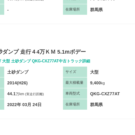
-
群馬県
在庫場所
土砂ダンプ 走行４4万ＫＭ 5.1mボデー
 大型 土砂ダンプ QKG-CXZ77AT中古トラック詳細
土砂ダンプ
大型
サ
イズ
2014(H26)
9,400
最大
積
載量
kg
44.1
QKG-CXZ77AT
車両
型
式
万km
(実走行距離)
2022年 03月 24日
群馬県
在庫場所