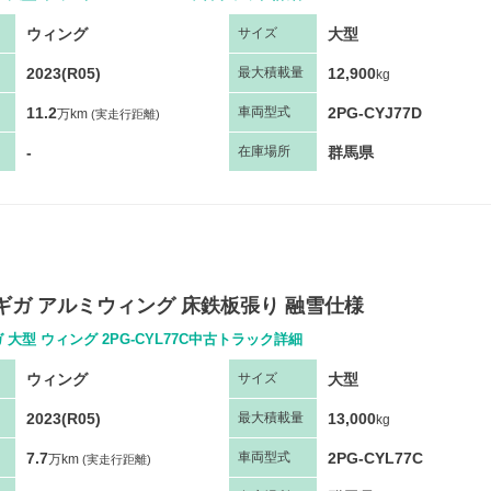
ウィング
大型
サ
イズ
2023(R05)
12,900
最大
積
載量
kg
11.2
2PG-CYJ77D
車両
型
式
万km
(実走行距離)
-
群馬県
在庫場所
ギガ アルミウィング 床鉄板張り 融雪仕様
 大型 ウィング 2PG-CYL77C中古トラック詳細
ウィング
大型
サ
イズ
2023(R05)
13,000
最大
積
載量
kg
7.7
2PG-CYL77C
車両
型
式
万km
(実走行距離)