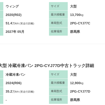
ウィング
大型
サ
イズ
2020(R02)
13,700
最大
積
載量
kg
51.4
2PG-CYJ77C
車両
型
式
万km
(実走行距離)
2027年 05月
群馬県
在庫場所
大型 冷蔵冷凍バン 2PG-CYJ77D中古トラック詳細
冷蔵冷凍バン
大型
サ
イズ
2024(R06)
12,900
最大
積
載量
kg
35.2
2PG-CYJ77D
車両
型
式
万km
(実走行距離)
-
群馬県
在庫場所