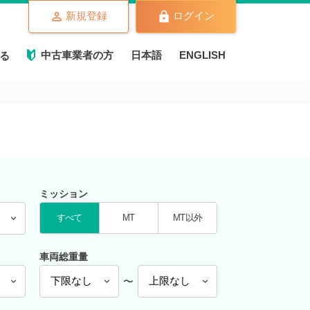
新規登録
ログイン
中古車業者の方
日本語
ENGLISH
る
ミッション
すべて
MT
MT以外
車両総重量
〜