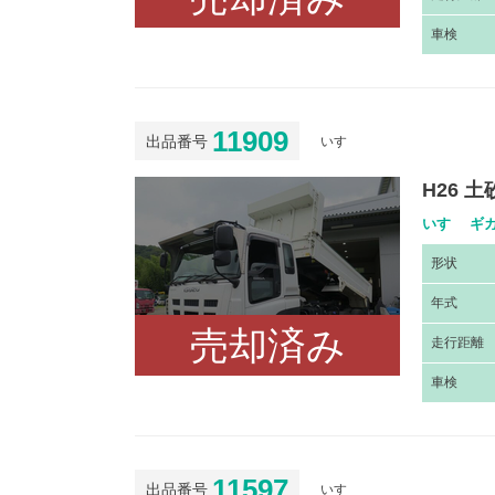
車
検
11909
出品番号
いすゞ
H26 
いすゞ ギガ
形
状
年
式
売却済み
走
行距離
車
検
11597
出品番号
いすゞ