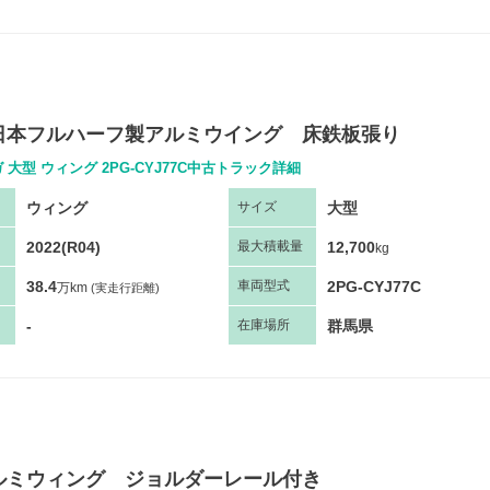
日本フルハーフ製アルミウイング 床鉄板張り
 大型 ウィング 2PG-CYJ77C中古トラック詳細
ウィング
大型
サ
イズ
2022(R04)
12,700
最大
積
載量
kg
38.4
2PG-CYJ77C
車両
型
式
万km
(実走行距離)
-
群馬県
在庫場所
ルミウィング ジョルダーレール付き