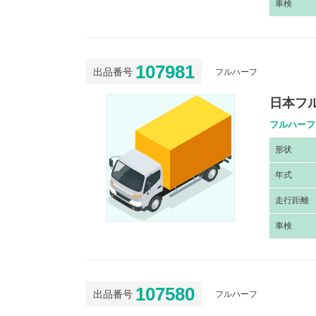
車
検
107981
出品番号
フルハーフ
日本フル
フルハーフ
形
状
年
式
走
行距離
車
検
107580
出品番号
フルハーフ