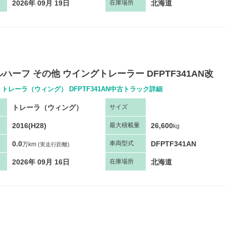
2026年 09月 19日
北海道
在庫場所
ハーフ その他 ウイングトレーラー DFPTF341AN改
 トレーラ（ウィング） DFPTF341AN中古トラック詳細
トレーラ（ウィング）
サ
イズ
2016(H28)
26,600
最大
積
載量
kg
0.0
DFPTF341AN
車両
型
式
万km
(実走行距離)
2026年 09月 16日
北海道
在庫場所