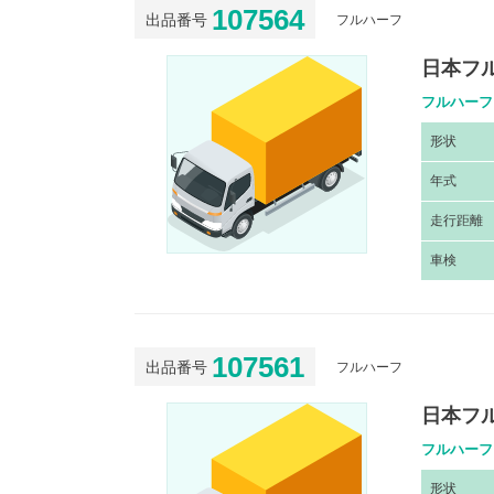
107564
出品番号
フルハーフ
日本フル
フルハーフ
形
状
年
式
走
行距離
車
検
107561
出品番号
フルハーフ
日本フル
フルハーフ
形
状