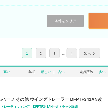
条件をクリア
chevron_right
1
2
3
4
次へ
高い
年式
新しい
古い
走行距離
多い
ハーフ その他 ウイングトレーラー DFPTF341AN改
 トレーラ（ウィング） DFPTF341AN中古トラック詳細