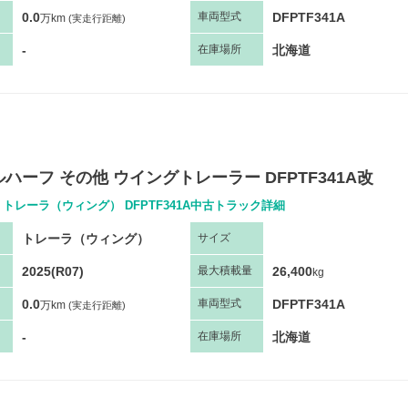
0.0
DFPTF341A
車両
型
式
万km
(実走行距離)
-
北海道
在庫場所
ハーフ その他 ウイングトレーラー DFPTF341A改
 トレーラ（ウィング） DFPTF341A中古トラック詳細
トレーラ（ウィング）
サ
イズ
2025(R07)
26,400
最大
積
載量
kg
0.0
DFPTF341A
車両
型
式
万km
(実走行距離)
-
北海道
在庫場所