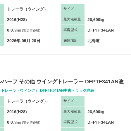
トレーラ（ウィング）
サ
イズ
2016(H28)
26,600
最大
積
載量
kg
0.0
DFPTF341AN
車両
型
式
万km
(実走行距離)
2026年 09月 20日
北海道
在庫場所
ハーフ その他 ウイングトレーラー DFPTF341AN改
 トレーラ（ウィング） DFPTF341AN中古トラック詳細
トレーラ（ウィング）
サ
イズ
2016(H28)
26,600
最大
積
載量
kg
0.0
DFPTF341AN
車両
型
式
万km
(実走行距離)