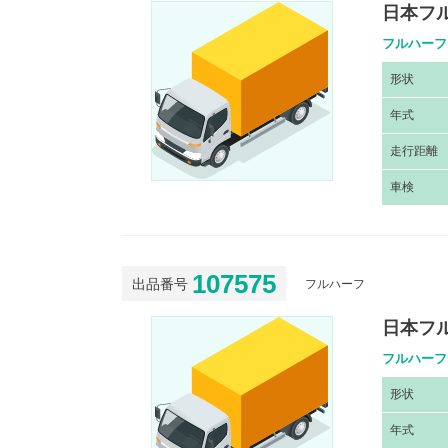
日本フル
フルハーフ
形
状
年
式
走
行距離
車
検
107575
出品番号
フルハーフ
日本フル
フルハーフ
形
状
年
式