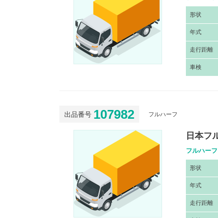
形
状
年
式
走
行距離
車
検
107982
出品番号
フルハーフ
日本フル
フルハーフ
形
状
年
式
走
行距離