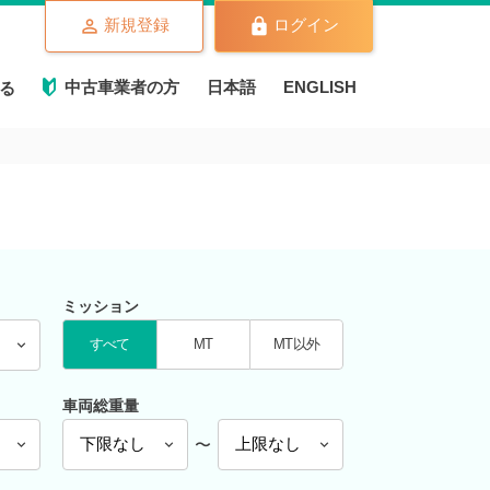
新規登録
ログイン
中古車業者の方
日本語
ENGLISH
る
ミッション
すべて
MT
MT以外
車両総重量
〜