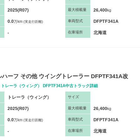
2025(R07)
26,400
最大
積
載量
kg
0.0
DFPTF341A
車両
型
式
万km
(実走行距離)
-
北海道
在庫場所
ハーフ その他 ウイングトレーラー DFPTF341A改
 トレーラ（ウィング） DFPTF341A中古トラック詳細
トレーラ（ウィング）
サ
イズ
2025(R07)
26,400
最大
積
載量
kg
0.0
DFPTF341A
車両
型
式
万km
(実走行距離)
-
北海道
在庫場所