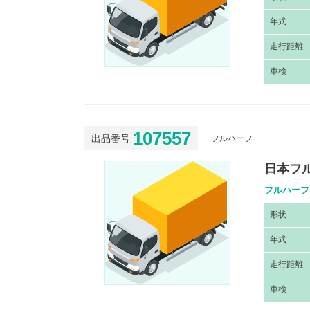
年
式
走
行距離
車
検
107557
出品番号
フルハーフ
日本フル
フルハーフ
形
状
年
式
走
行距離
車
検