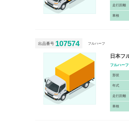
走
行距離
車
検
107574
出品番号
フルハーフ
日本フル
フルハーフ
形
状
年
式
走
行距離
車
検