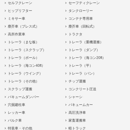
セルフクレーン
セーフティクレーン
ヒップリフター
タンクローリー
ミキサー車
コンテナ専用車
塵芥車（プレス式）
塵芥車（回転式）
高所作業車
トラクタ
トレーラ（まな板）
トレーラ（重機運搬）
トレーラ（スクラップ）
トレーラ（ダンプ）
トレーラ（ポール）
トレーラ（海コン20ft）
トレーラ（海コン40ft）
トレーラ（平）
トレーラ（ウイング）
トレーラ（バン）
トレーラ（その他）
チップ運搬
スクラップ運搬
コンクリート圧送
バキュームダンパー
シャーシ
穴掘建柱車
バキュームカー
レッカー車
高圧洗浄車
バルク車
家畜運搬車
特装車・その他
軽トラック