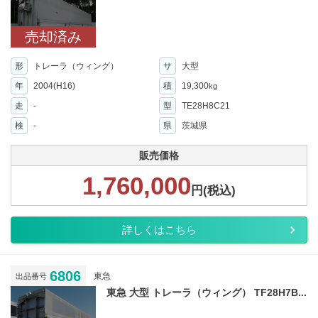
売却済み
形
トレーラ（ウィング）
サ
大型
年
2004(H16)
積
19,300
kg
走
-
型
TE28H8C21
検
-
県
茨城県
販売価格
1,760,000
円(税込)
詳しくはこちら
6806
東急
出品番号
東急 大型 トレーラ（ウィング） TF28H7B...