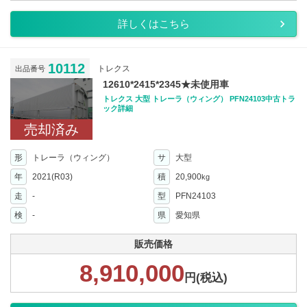
詳しくはこちら
10112
トレクス
出品番号
12610*2415*2345★未使用車
トレクス 大型 トレーラ（ウィング） PFN24103中古トラ
ック詳細
売却済み
形
トレーラ（ウィング）
サ
大型
年
2021(R03)
積
20,900
kg
走
-
型
PFN24103
検
-
県
愛知県
販売価格
8,910,000
円(税込)