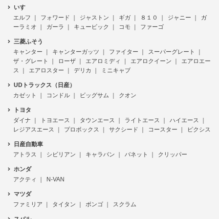
いすゞ
エルフ
フォワード
ジャストン
ギガ
８１０
ジャニー
ガ
ーラミオ
ガーラ
キュービック
コモ
ファーゴ
三菱ふそう
キャンター
キャンターガッツ
ファイター
スーパーグレート
ザ・グレート
ローザ
エアロミディ
エアロクイーン
エアロエー
ス
エアロスター
デリカ
ミニキャブ
UDトラックス（日産）
カゼット
コンドル
ビッグサム
クオン
トヨタ
ダイナ
トヨエース
タウンエース
ライトエース
ハイエース
レジアスエース
プロボックス
サクシード
コースター
ピクシス
日産自動車
アトラス
シビリアン
キャラバン
バネット
クリッパー
ホンダ
アクティ
N-VAN
マツダ
ファミリア
タイタン
ボンゴ
スクラム
スバル