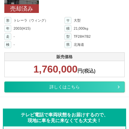
売却済み
形
トレーラ（ウィング）
サ
大型
年
2003(H15)
積
21,000
kg
走
-
型
TF28H7B2
検
-
県
北海道
販売価格
1,760,000
円(税込)
詳しくはこちら
テレビ電話で車両状態をお届けするので、
現地に車を見に来なくても大丈夫！