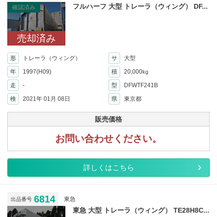
フルハーフ 大型 トレーラ（ウィング） DF...
確認済み
売却済み
形
トレーラ（ウィング）
サ
大型
年
1997(H09)
積
20,000
kg
走
-
型
DFWTF241B
検
2021年 01月 08日
県
東京都
販売価格
お問い合わせください。
詳しくはこちら
6814
東急
出品番号
東急 大型 トレーラ（ウィング） TE28H8C...