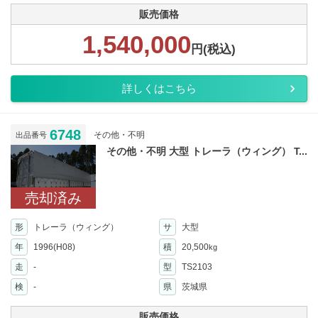
販売価格
1,540,000
円(税込)
詳しくはこちら
6748
その他・不明
出品番号
その他・不明 大型 トレーラ（ウィング） T...
売却済み
形
トレーラ（ウィング）
サ
大型
年
1996(H08)
積
20,500
kg
走
-
型
TS2103
検
-
県
茨城県
販売価格