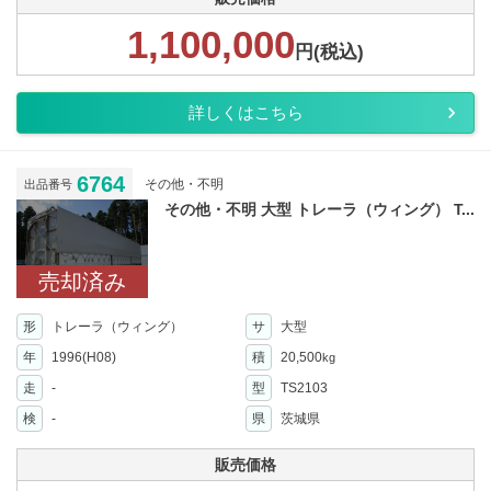
1,100,000
円(税込)
詳しくはこちら
6764
その他・不明
出品番号
その他・不明 大型 トレーラ（ウィング） T...
売却済み
形
トレーラ（ウィング）
サ
大型
年
1996(H08)
積
20,500
kg
走
-
型
TS2103
検
-
県
茨城県
販売価格