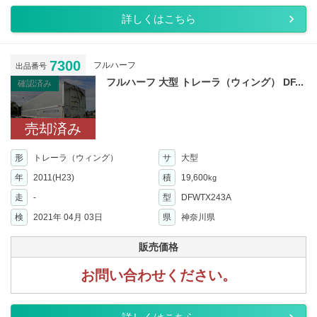
詳しくはこちら
7300
フルハーフ
出品番号
フルハーフ 大型 トレーラ（ウィング） DF...
確認済み
売却済み
形
トレーラ（ウィング）
サ
大型
年
2011(H23)
積
19,600
kg
走
-
型
DFWTX243A
検
2021年 04月 03日
県
神奈川県
販売価格
お問い合わせください。