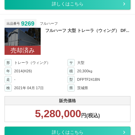
詳しくはこちら
9269
フルハーフ
出品番号
フルハーフ 大型 トレーラ（ウィング） DF...
売却済み
形
トレーラ（ウィング）
サ
大型
年
2014(H26)
積
20,300
kg
走
-
型
DFPTF241BN
検
2021年 04月 17日
県
茨城県
販売価格
5,280,000
円(税込)
詳しくはこちら