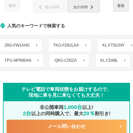
最初
最後
chevron_left
chevron_right
前の20件
次の20件
人気のキーワードで検索する
2RG-FW1AHG
TKG-FD9JLAA
KL-FT50JNY
TPG-NPR85AN
QKG-CD5ZA
KL-CD48L
テレビ電話で車両状態をお届けするので、
現地に車を見に来なくても大丈夫！
1,000台
非公開車両
以上!
2台
20％
以上の同時購入で、最大
割引き!
メール問い合わせ