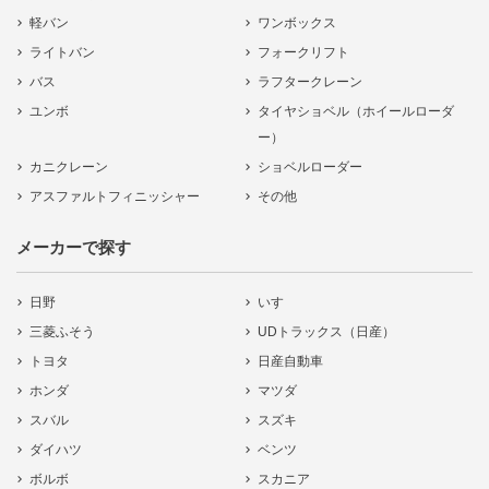
軽バン
ワンボックス
ライトバン
フォークリフト
バス
ラフタークレーン
ユンボ
タイヤショベル（ホイールローダ
ー）
カニクレーン
ショベルローダー
アスファルトフィニッシャー
その他
メーカーで探す
日野
いすゞ
三菱ふそう
UDトラックス（日産）
トヨタ
日産自動車
ホンダ
マツダ
スバル
スズキ
ダイハツ
ベンツ
ボルボ
スカニア