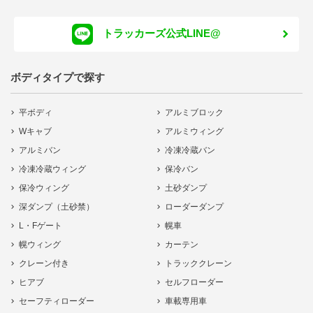
トラッカーズ公式LINE@
ボディタイプで探す
平ボディ
アルミブロック
Wキャブ
アルミウィング
アルミバン
冷凍冷蔵バン
冷凍冷蔵ウィング
保冷バン
保冷ウィング
土砂ダンプ
深ダンプ（土砂禁）
ローダーダンプ
L・Fゲート
幌車
幌ウィング
カーテン
クレーン付き
トラッククレーン
ヒアブ
セルフローダー
セーフティローダー
車載専用車