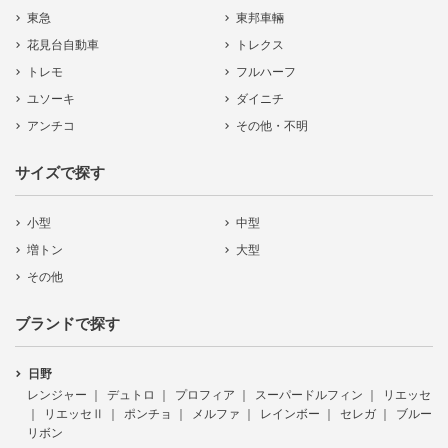
東急
東邦車輛
花見台自動車
トレクス
トレモ
フルハーフ
ユソーキ
ダイニチ
アンチコ
その他・不明
サイズで探す
小型
中型
増トン
大型
その他
ブランドで探す
日野
レンジャー
デュトロ
プロフィア
スーパードルフィン
リエッセ
リエッセⅡ
ポンチョ
メルファ
レインボー
セレガ
ブルー
リボン