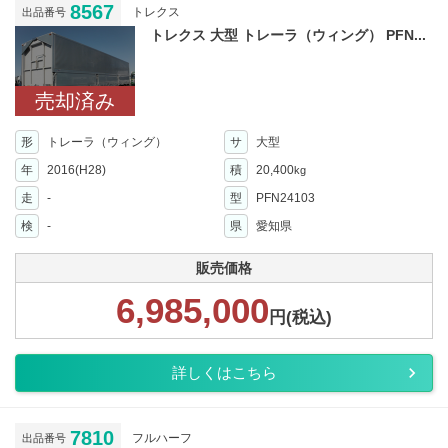
8567
トレクス
出品番号
トレクス 大型 トレーラ（ウィング） PFN...
売却済み
形
トレーラ（ウィング）
サ
大型
年
2016(H28)
積
20,400
kg
走
-
型
PFN24103
検
-
県
愛知県
販売価格
6,985,000
円(税込)
詳しくはこちら
7810
フルハーフ
出品番号