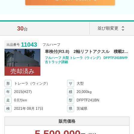
30
unfold_more
並び順変更
台
11043
フルハーフ
出品番号
車検付(R3.8) 2軸リフトアクスル 積載2...
フルハーフ 大型 トレーラ（ウィング） DFPTF241BN中
古トラック詳細
売却済み
形
トレーラ（ウィング）
サ
大型
年
2015(H27)
積
20,000
kg
走
0.0
型
DFPTF241BN
万km
検
2021年 08月 17日
県
茨城県
販売価格
5,500,000