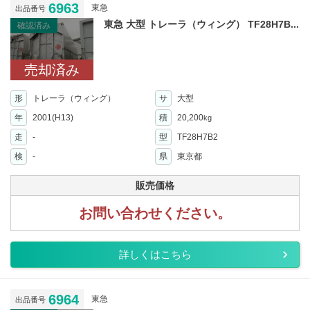
6963
東急
出品番号
東急 大型 トレーラ（ウィング） TF28H7B...
確認済み
売却済み
形
トレーラ（ウィング）
サ
大型
年
2001(H13)
積
20,200
kg
走
-
型
TF28H7B2
検
-
県
東京都
販売価格
お問い合わせください。
詳しくはこちら
6964
東急
出品番号