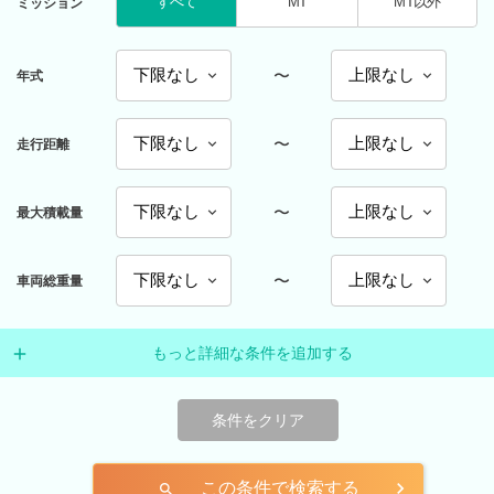
すべて
MT
MT以外
ミッション
〜
年式
〜
走行距離
〜
最大積載量
〜
車両総重量
もっと詳細な条件を追加する
条件をクリア
この条件で検索する
search