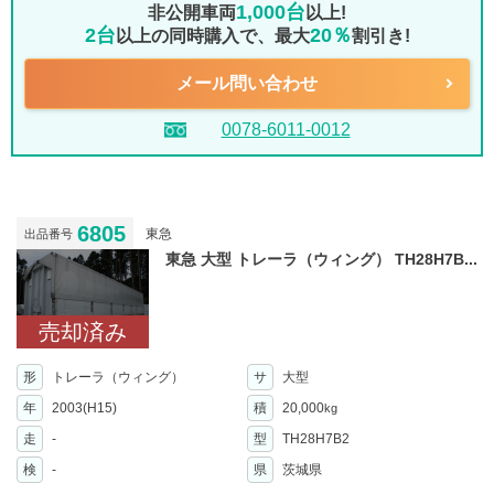
1,000台
非公開車両
以上!
2台
20％
以上の同時購入で、最大
割引き!
メール問い合わせ
0078-6011-0012
6805
東急
出品番号
東急 大型 トレーラ（ウィング） TH28H7B...
売却済み
形
トレーラ（ウィング）
サ
大型
年
2003(H15)
積
20,000
kg
走
-
型
TH28H7B2
検
-
県
茨城県