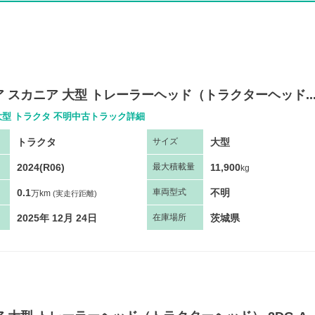
 スカニア 大型 トレーラーヘッド（トラクターヘッド..
大型 トラクタ 不明中古トラック詳細
トラクタ
大型
サ
イズ
2024(R06)
11,900
最大
積
載量
kg
0.1
不明
車両
型
式
万km
(実走行距離)
2025年 12月 24日
茨城県
在庫場所