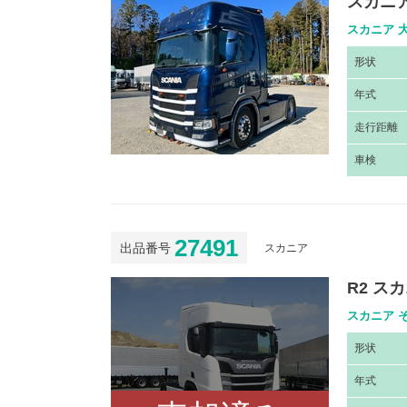
スカニア
スカニア 大
形
状
年
式
走
行距離
車
検
27491
出品番号
スカニア
R2 スカ
スカニア そ
形
状
年
式