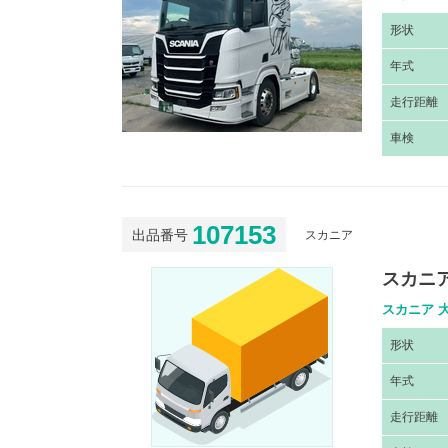
形
状
年
式
走
行距離
車
検
107153
出品番号
スカニア
スカニア
スカニア 大
形
状
年
式
走
行距離