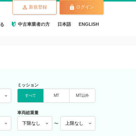
新規登録
ログイン
中古車業者の方
日本語
ENGLISH
る
ミッション
すべて
MT
MT以外
車両総重量
〜