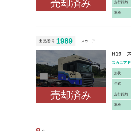
売却済み
走
行距離
車
検
1989
出品番号
スカニア
H19 
スカニア P
形
状
年
式
売却済み
走
行距離
車
検