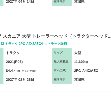
2027年 04月 14日
茨城県
在庫場所
 スカニア 大型 トレーラーヘッド（トラクターヘッド..
型 トラクタ 2PG-A4X2AEG中古トラック詳細
トラクタ
大型
サ
イズ
2021(R03)
11,600
最大
積
載量
kg
84.4
2PG-A4X2AEG
車両
型
式
万km
(実走行距離)
2027年 02月 28日
茨城県
在庫場所