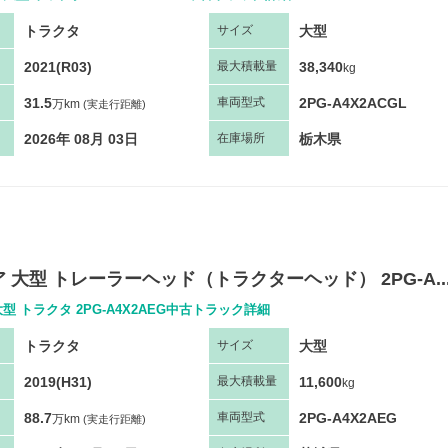
トラクタ
大型
サ
イズ
2021(R03)
38,340
最大
積
載量
kg
31.5
2PG-A4X2ACGL
車両
型
式
万km
(実走行距離)
2026年 08月 03日
栃木県
在庫場所
 大型 トレーラーヘッド（トラクターヘッド） 2PG-A..
型 トラクタ 2PG-A4X2AEG中古トラック詳細
トラクタ
大型
サ
イズ
2019(H31)
11,600
最大
積
載量
kg
88.7
2PG-A4X2AEG
車両
型
式
万km
(実走行距離)