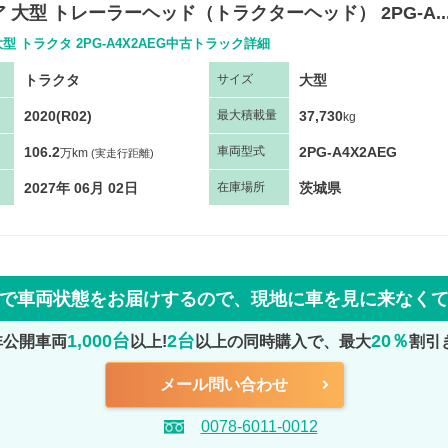
 大型 トレーラーヘッド（トラクターヘッド） 2PG-A..
型 トラクタ 2PG-A4X2AEG中古トラック詳細
トラクタ
大型
サ
イズ
2020(R02)
37,730
最大
積
載量
kg
106.2
2PG-A4X2AEG
車両
型
式
万km
(実走行距離)
2027年 06月 02日
茨城県
在庫場所
で車両状態をお届けするので、
現地に車を見に来なく
1,000台
2台
20％
非公開車両
以上!
以上の同時購入で、最大
割引
メール問い合わせ
0078-6011-0012