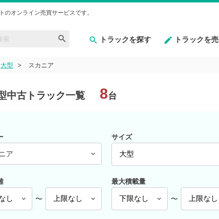
トのオンライン売買サービスです。
トラックを探す
トラックを売
大型
スカニア
8
型中古トラック一覧
台
ー
サイズ
ニア
離
最大積載量
〜
〜