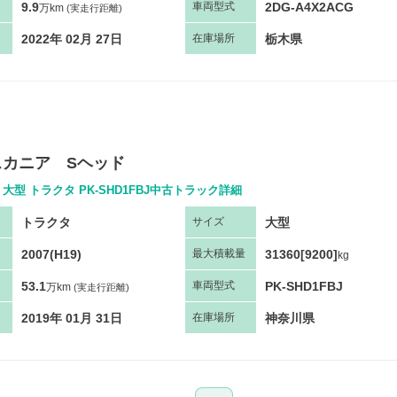
9.9
2DG-A4X2ACG
車両
型
式
万km
(実走行距離)
2022年 02月 27日
栃木県
在庫場所
スカニア Sヘッド
 大型 トラクタ PK-SHD1FBJ中古トラック詳細
トラクタ
大型
サ
イズ
2007(H19)
31360[9200]
最大
積
載量
kg
53.1
PK-SHD1FBJ
車両
型
式
万km
(実走行距離)
2019年 01月 31日
神奈川県
在庫場所