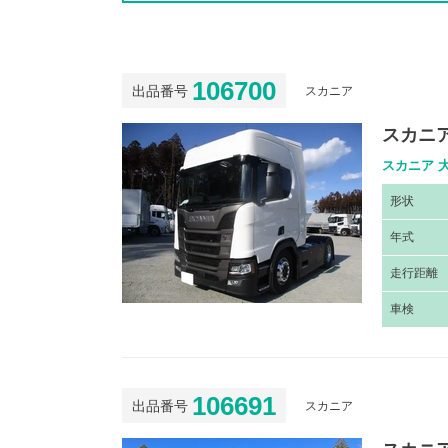
106700
出品番号
スカニア
スカニア
スカニア 
形
状
年
式
走
行距離
車
検
106691
出品番号
スカニア