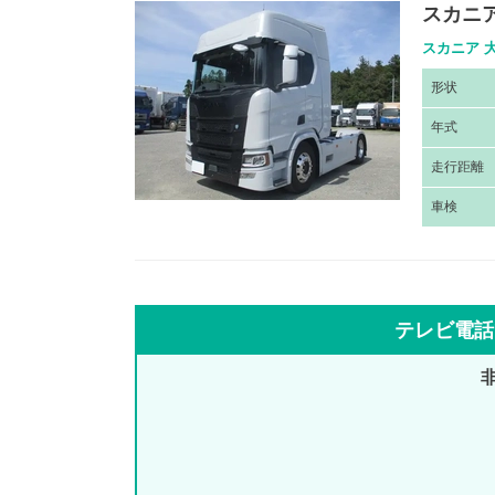
スカニア
スカニア 大
形
状
年
式
走
行距離
車
検
テレビ電話