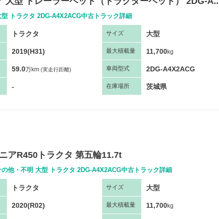
 大型 トレーラーヘッド（トラクターヘッド） 2DG-A..
型 トラクタ 2DG-A4X2ACG中古トラック詳細
トラクタ
大型
サ
イズ
2019(H31)
11,700
最大
積
載量
kg
59.0
2DG-A4X2ACG
車両
型
式
万km
(実走行距離)
-
茨城県
在庫場所
ニアR450トラクタ 第五輪11.7t
の他・不明 大型 トラクタ 2DG-A4X2ACG中古トラック詳細
トラクタ
大型
サ
イズ
2020(R02)
11,700
最大
積
載量
kg