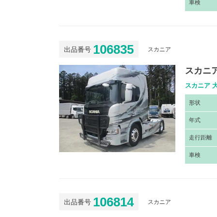
車
検
106835
出品番号
スカニア
スカニア
スカニア 大
形
状
年
式
走
行距離
車
検
106814
出品番号
スカニア