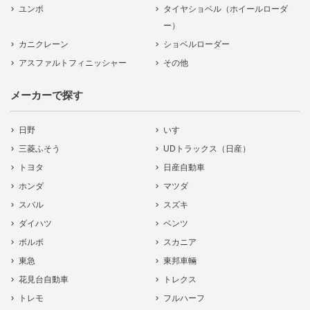
ユンボ
タイヤショベル（ホイールローダ
ー）
カニクレーン
ショベルローダー
アスファルトフィニッシャー
その他
メーカーで探す
日野
いすゞ
三菱ふそう
UDトラックス（日産）
トヨタ
日産自動車
ホンダ
マツダ
スバル
スズキ
ダイハツ
ベンツ
ボルボ
スカニア
東急
東邦車輛
花見台自動車
トレクス
トレモ
フルハーフ