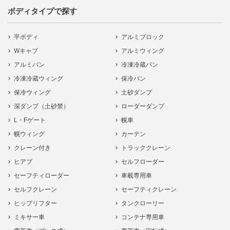
ボディタイプで探す
平ボディ
アルミブロック
Wキャブ
アルミウィング
アルミバン
冷凍冷蔵バン
冷凍冷蔵ウィング
保冷バン
保冷ウィング
土砂ダンプ
深ダンプ（土砂禁）
ローダーダンプ
L・Fゲート
幌車
幌ウィング
カーテン
クレーン付き
トラッククレーン
ヒアブ
セルフローダー
セーフティローダー
車載専用車
セルフクレーン
セーフティクレーン
ヒップリフター
タンクローリー
ミキサー車
コンテナ専用車