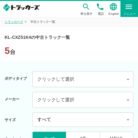
phone
language
menu
車を探す
電話
English
メニュー
トラッカーズ
中古トラック一覧
KL-CXZ51K4の中古トラック一覧
5
台
ボディタイプ
クリックして選択
メーカー
クリックして選択
サイズ