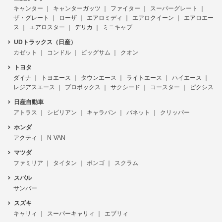
キャンター
キャンターガッツ
ファイター
スーパーグレート
ザ・グレート
ローザ
エアロミディ
エアロクイーン
エアロエー
ス
エアロスター
デリカ
ミニキャブ
UDトラックス（日産）
カゼット
コンドル
ビッグサム
クオン
トヨタ
ダイナ
トヨエース
タウンエース
ライトエース
ハイエース
レジアスエース
プロボックス
サクシード
コースター
ピクシス
日産自動車
アトラス
シビリアン
キャラバン
バネット
クリッパー
ホンダ
アクティ
N-VAN
マツダ
ファミリア
タイタン
ボンゴ
スクラム
スバル
サンバー
スズキ
キャリィ
スーパーキャリィ
エブリィ