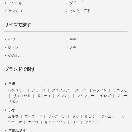
ユソーキ
ダイニチ
アンチコ
その他・不明
サイズで探す
小型
中型
増トン
大型
その他
ブランドで探す
日野
レンジャー
デュトロ
プロフィア
スーパードルフィン
リエッセ
リエッセⅡ
ポンチョ
メルファ
レインボー
セレガ
ブルー
リボン
いすゞ
エルフ
フォワード
ジャストン
ギガ
８１０
ジャニー
ガ
ーラミオ
ガーラ
キュービック
コモ
ファーゴ
三菱ふそう