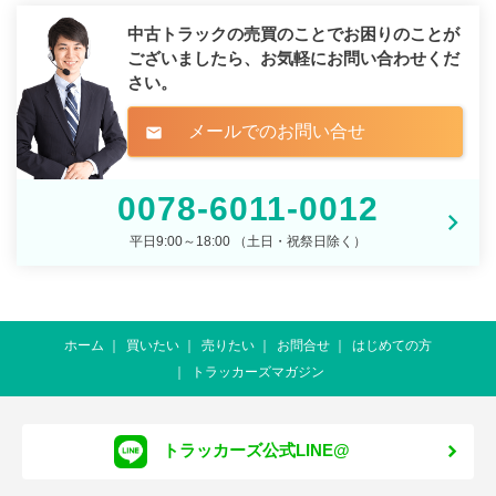
中古トラックの売買のことでお困りのことが
ございましたら、
お気軽にお問い合わせくだ
さい。
メールでのお問い合せ
mail
0078-6011-0012
平日9:00～18:00 （土日・祝祭日除く）
ホーム
買いたい
売りたい
お問合せ
はじめての方
トラッカーズマガジン
トラッカーズ公式LINE@