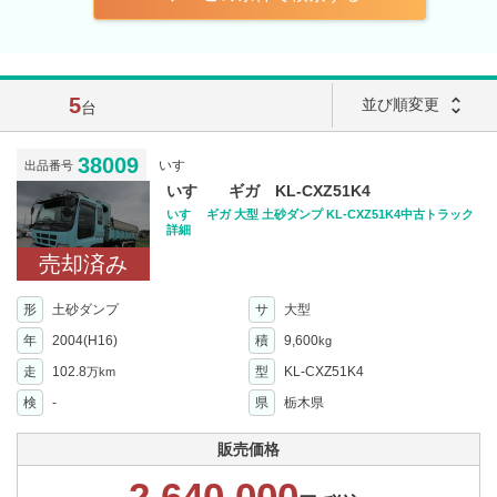
5
unfold_more
並び順変更
台
38009
いすゞ
出品番号
いすゞ ギガ KL-CXZ51K4
いすゞ ギガ 大型 土砂ダンプ KL-CXZ51K4中古トラック
詳細
売却済み
形
土砂ダンプ
サ
大型
年
2004(H16)
積
9,600
kg
走
102.8
型
KL-CXZ51K4
万km
検
-
県
栃木県
販売価格
2,640,000