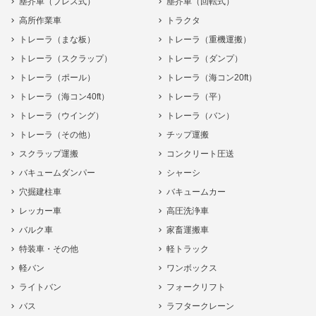
塵芥車（プレス式）
塵芥車（回転式）
高所作業車
トラクタ
トレーラ（まな板）
トレーラ（重機運搬）
トレーラ（スクラップ）
トレーラ（ダンプ）
トレーラ（ポール）
トレーラ（海コン20ft）
トレーラ（海コン40ft）
トレーラ（平）
トレーラ（ウイング）
トレーラ（バン）
トレーラ（その他）
チップ運搬
スクラップ運搬
コンクリート圧送
バキュームダンパー
シャーシ
穴掘建柱車
バキュームカー
レッカー車
高圧洗浄車
バルク車
家畜運搬車
特装車・その他
軽トラック
軽バン
ワンボックス
ライトバン
フォークリフト
バス
ラフタークレーン