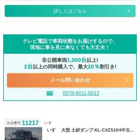
詳しくはこちら
テレビ電話で車両状態をお届けするので、
現地に車を見に来なくても大丈夫！
1,000台
非公開車両
以上!
2台
20％
以上の同時購入で、最大
割引き!
メール問い合わせ
0078-6011-0012
11217
いすゞ
出品番号
いすゞ 大型 土砂ダンプ KL-CXZ51K4中古...