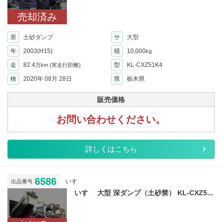
売却済み
形
土砂ダンプ
サ
大型
年
2003(H15)
積
10,000
kg
走
82.4
型
KL-CXZ51K4
万km
(実走行距離)
検
2020年 08月 28日
県
栃木県
販売価格
お問い合わせください。
詳しくはこちら
6586
いすゞ
出品番号
いすゞ 大型 深ダンプ（土砂禁） KL-CXZ5...