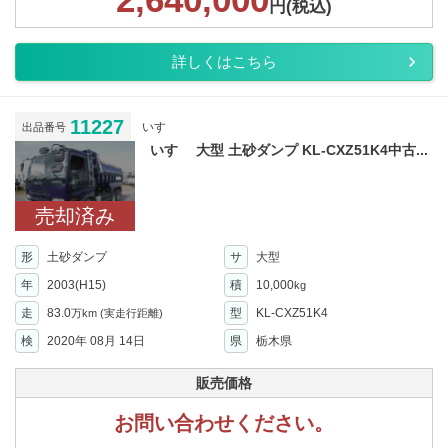
円(税込)
詳しくはこちら
11227
いすゞ
出品番号
いすゞ 大型 土砂ダンプ KL-CXZ51K4中古...
売却済み
形
土砂ダンプ
サ
大型
年
2003(H15)
積
10,000
kg
走
83.0
型
KL-CXZ51K4
万km
(実走行距離)
検
2020年 08月 14日
県
栃木県
販売価格
お問い合わせください。