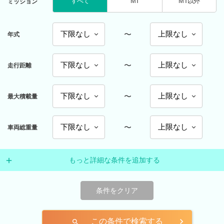
すべて
MT
MT以外
ミッション
〜
年式
〜
走行距離
〜
最大積載量
〜
車両総重量
もっと詳細な条件を追加する
条件をクリア
この条件で検索する
search