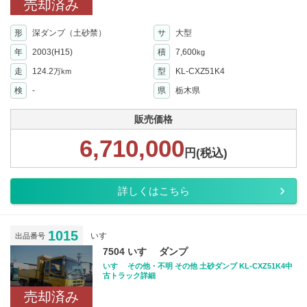
売却済み
形
深ダンプ（土砂禁）
サ
大型
年
2003(H15)
積
7,600
kg
走
124.2
型
KL-CXZ51K4
万km
検
-
県
栃木県
販売価格
6,710,000
円(税込)
詳しくはこちら
1015
いすゞ
出品番号
7504 いすゞ ダンプ
いすゞ その他・不明 その他 土砂ダンプ KL-CXZ51K4中
古トラック詳細
売却済み