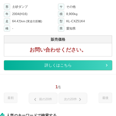
形
土砂ダンプ
サ
その他
年
2004(H16)
積
8,900
kg
走
64.4
型
KL-CXZ51K4
万km
(実走行距離)
検
-
県
愛知県
販売価格
お問い合わせください。
詳しくはこちら
1
/1
最初
最後
chevron_left
chevron_right
前の20件
次の20件
人気のキーワードで検索する