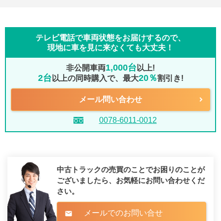
テレビ電話で車両状態をお届けするので、
現地に車を見に来なくても大丈夫！
1,000台
非公開車両
以上!
2台
20％
以上の同時購入で、最大
割引き!
メール問い合わせ
0078-6011-0012
中古トラックの売買のことでお困りのことが
ございましたら、
お気軽にお問い合わせくだ
さい。
メールでのお問い合せ
mail