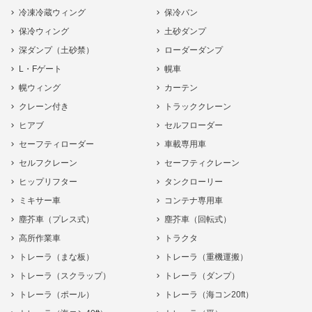
冷凍冷蔵ウィング
保冷バン
保冷ウィング
土砂ダンプ
深ダンプ（土砂禁）
ローダーダンプ
L・Fゲート
幌車
幌ウィング
カーテン
クレーン付き
トラッククレーン
ヒアブ
セルフローダー
セーフティローダー
車載専用車
セルフクレーン
セーフティクレーン
ヒップリフター
タンクローリー
ミキサー車
コンテナ専用車
塵芥車（プレス式）
塵芥車（回転式）
高所作業車
トラクタ
トレーラ（まな板）
トレーラ（重機運搬）
トレーラ（スクラップ）
トレーラ（ダンプ）
トレーラ（ポール）
トレーラ（海コン20ft）