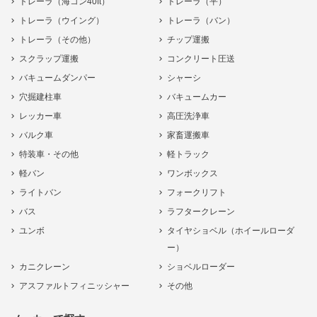
トレーラ（海コン40ft）
トレーラ（平）
トレーラ（ウイング）
トレーラ（バン）
トレーラ（その他）
チップ運搬
スクラップ運搬
コンクリート圧送
バキュームダンパー
シャーシ
穴掘建柱車
バキュームカー
レッカー車
高圧洗浄車
バルク車
家畜運搬車
特装車・その他
軽トラック
軽バン
ワンボックス
ライトバン
フォークリフト
バス
ラフタークレーン
ユンボ
タイヤショベル（ホイールローダ
ー）
カニクレーン
ショベルローダー
アスファルトフィニッシャー
その他