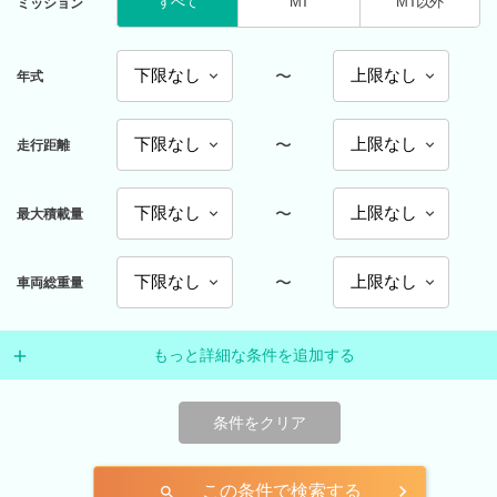
すべて
MT
MT以外
ミッション
〜
年式
〜
走行距離
〜
最大積載量
〜
車両総重量
もっと詳細な条件を追加する
条件をクリア
この条件で検索する
search