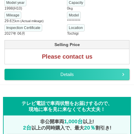
Model year
Capacity
1998(H10)
0
kg
Mileage
Model
29.6
*********
万km
(Actual mileage)
Inspection Certificate
Location
2027年 06月
Tochigi
Selling Price
Please contact us
Details
テレビ電話で車両状態をお届けするので、
現地に車を見に来なくても大丈夫！
1,000台
非公開車両
以上!
2台
20％
以上の同時購入で、最大
割引き!