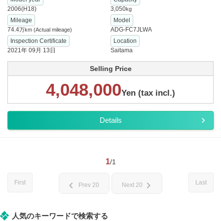
2006(H18)
3,050
kg
Mileage
Model
74.4
ADG-FC7JLWA
万km
(Actual mileage)
Inspection Certificate
Location
2021年 09月 13日
Saitama
Selling Price
4,048,000
Yen (tax incl.)
Details
1
/1
First
Last
chevron_left
chevron_right
Prev 20
Next 20
人気のキーワードで検索する