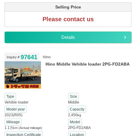
Selling Price
Please contact us
Details
97641
Hino
Inquiry #
Hino Middle Vehible loader 2PG-FD2ABA
Type
Size
Vehible loader
Middle
Model year
Capacity
2023(R05)
2,450
kg
Mileage
Model
1.1
2PG-FD2ABA
万km
(Actual mileage)
Inspection Certificate
Location