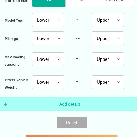
Transmission
〜
Model Year
〜
Mileage
Max loading
〜
capacity
Gross Vehicle
〜
Weight
Add details
Reset