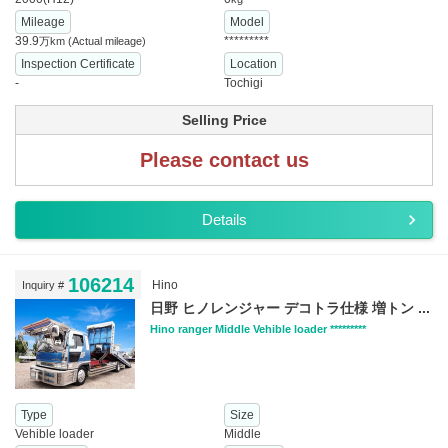
Mileage
Model
39.9
*********
万km
(Actual mileage)
Inspection Certificate
Location
-
Tochigi
Selling Price
Please contact us
Details
106214
Hino
Inquiry #
日野 ヒノレンジャー デコトラ仕様 増トン ...
Hino ranger Middle Vehible loader *********
Type
Size
Vehible loader
Middle