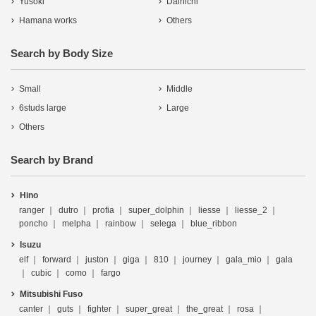
Yusoki
Dainichi
Hamana works
Others
Search by Body Size
Small
Middle
6studs large
Large
Others
Search by Brand
Hino
ranger
dutro
profia
super_dolphin
liesse
liesse_2
poncho
melpha
rainbow
selega
blue_ribbon
Isuzu
elf
forward
juston
giga
810
journey
gala_mio
gala
cubic
como
fargo
Mitsubishi Fuso
canter
guts
fighter
super_great
the_great
rosa