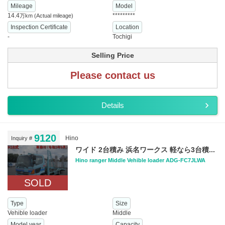
Mileage
Model
14.4
*********
万km
(Actual mileage)
Inspection Certificate
Location
-
Tochigi
Selling Price
Please contact us
Details
9120
Hino
Inquiry #
ワイド 2台積み 浜名ワークス 軽なら3台積...
Hino ranger Middle Vehible loader ADG-FC7JLWA
SOLD
Type
Size
Vehible loader
Middle
Model year
Capacity