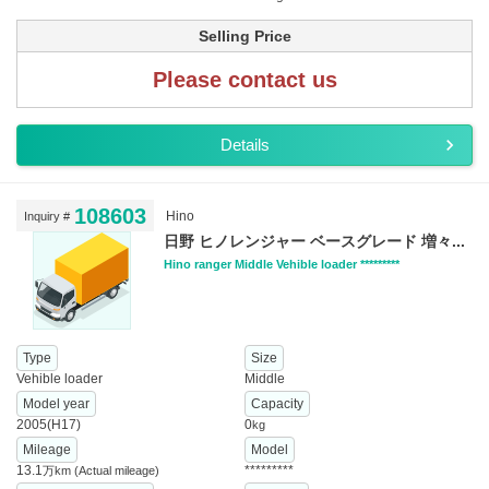
Selling Price
Please contact us
Details
108603
Hino
Inquiry #
日野 ヒノレンジャー ベースグレード 増々...
Hino ranger Middle Vehible loader *********
Type
Size
Vehible loader
Middle
Model year
Capacity
2005(H17)
0
kg
Mileage
Model
13.1
*********
万km
(Actual mileage)