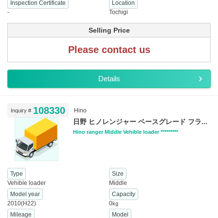
Inspection Certificate
Location
-
Tochigi
Selling Price
Please contact us
Details
108330
Hino
Inquiry #
日野 ヒノレンジャー ベースグレード フラ...
Hino ranger Middle Vehible loader *********
Type
Size
Vehible loader
Middle
Model year
Capacity
2010(H22)
0
kg
Mileage
Model