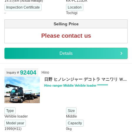
14.5
KK-FC1JJDA
万km
(Actual mileage)
Inspection Certificate
Location
-
Tochigi
Selling Price
Please contact us
Details
92404
Hino
Inquiry #
日野 ヒノレンジャー デコトラ マニワリ Ｗ...
Hino ranger Middle Vehible loader *********
Type
Size
Vehible loader
Middle
Model year
Capacity
1999(H11)
0
kg