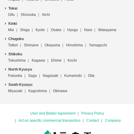
Tokai
Gifu
Shizuoka
Aichi
Kinki
Mie
Shiga
Kyoto
Osaka
Hyogo
Nara
Wakayama
Chugoku
Tottori
Shimane
Okayama
Hiroshima
Yamaguchi
Shikoku
Tokushima
Kagawa
Ehime
Kochi
North Kyusyu
Fukuoka
Saga
Nagasaki
Kumamoto
Oita
South Kyusyu
Miyazaki
Kagoshima
Okinawa
User and Bidder Agreement
Privacy Policy
Act on specific commercial transaction
Contact
Company