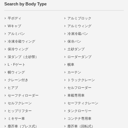
Search by Body Type
平ボディ
アルミブロック
Wキャブ
アルミウィング
アルミバン
冷凍冷蔵バン
冷凍冷蔵ウィング
保冷バン
保冷ウィング
土砂ダンプ
深ダンプ（土砂禁）
ローダーダンプ
L・Fゲート
幌車
幌ウィング
カーテン
クレーン付き
トラッククレーン
ヒアブ
セルフローダー
セーフティローダー
車載専用車
セルフクレーン
セーフティクレーン
ヒップリフター
タンクローリー
ミキサー車
コンテナ専用車
塵芥車（プレス式）
塵芥車（回転式）