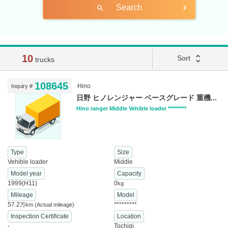
Search
search
10
unfold_more
Sort
trucks
108645
Hino
Inquiry #
日野 ヒノレンジャー ベースグレード 重機...
Hino ranger Middle Vehible loader *********
Type
Size
Vehible loader
Middle
Model year
Capacity
1999(H11)
0
kg
Mileage
Model
57.2
*********
万km
(Actual mileage)
Inspection Certificate
Location
-
Tochigi