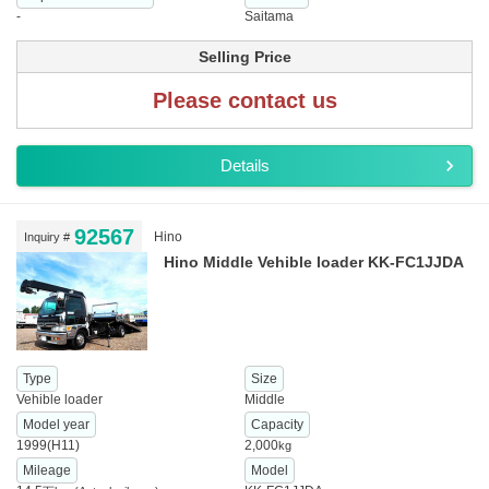
-
Saitama
Selling Price
Please contact us
Details
92567
Hino
Inquiry #
Hino Middle Vehible loader KK-FC1JJDA
Type
Size
Vehible loader
Middle
Model year
Capacity
1999(H11)
2,000
kg
Mileage
Model