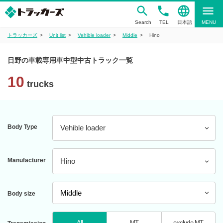
phone
language
menu
Search
TEL
日本語
MENU
トラッカーズ
Unit list
Vehible loader
Middle
Hino
日野の車載専用車中型中古トラック一覧
10
trucks
Body Type
Vehible loader
Manufacturer
Hino
Body size
All
MT
exclude MT