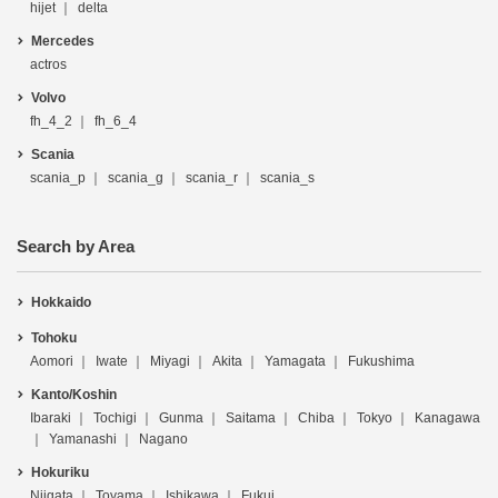
hijet
delta
Mercedes
actros
Volvo
fh_4_2
fh_6_4
Scania
scania_p
scania_g
scania_r
scania_s
Search by Area
Hokkaido
Tohoku
Aomori
Iwate
Miyagi
Akita
Yamagata
Fukushima
Kanto/Koshin
Ibaraki
Tochigi
Gunma
Saitama
Chiba
Tokyo
Kanagawa
Yamanashi
Nagano
Hokuriku
Niigata
Toyama
Ishikawa
Fukui