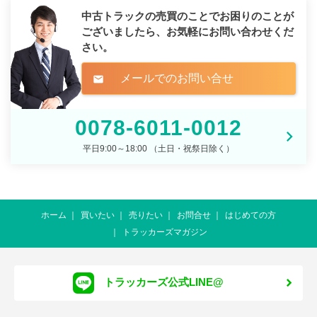
中古トラックの売買のことでお困りのことが
ございましたら、
お気軽にお問い合わせくだ
さい。
メールでのお問い合せ
mail
0078-6011-0012
平日9:00～18:00 （土日・祝祭日除く）
ホーム
買いたい
売りたい
お問合せ
はじめての方
トラッカーズマガジン
トラッカーズ公式LINE@