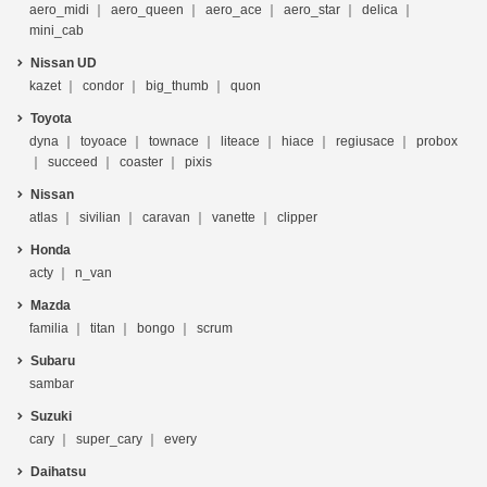
aero_midi
aero_queen
aero_ace
aero_star
delica
mini_cab
Nissan UD
kazet
condor
big_thumb
quon
Toyota
dyna
toyoace
townace
liteace
hiace
regiusace
probox
succeed
coaster
pixis
Nissan
atlas
sivilian
caravan
vanette
clipper
Honda
acty
n_van
Mazda
familia
titan
bongo
scrum
Subaru
sambar
Suzuki
cary
super_cary
every
Daihatsu