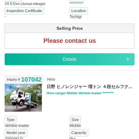
24.5
*********
万km
(Actual mileage)
Inspection Certificate
Location
-
Tochigi
Selling Price
Please contact us
Details
107042
Hino
Inquiry #
日野 ヒノレンジャー 増トン ４段セルフク...
Hino ranger Middle Vehible loader *********
Type
Size
Vehible loader
Middle
Model year
Capacity
2000(H12)
0
kg