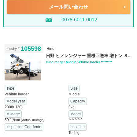
メール問い合わせ
0078-6011-0012
105598
Hino
Inquiry #
日野 ヒノレンジャー 重機回送車 増トン ３...
Hino ranger Middle Vehible loader *********
Type
Size
Vehible loader
Middle
Model year
Capacity
2008(H20)
0
kg
Mileage
Model
59.1
*********
万km
(Actual mileage)
Inspection Certificate
Location
-
Tochigi