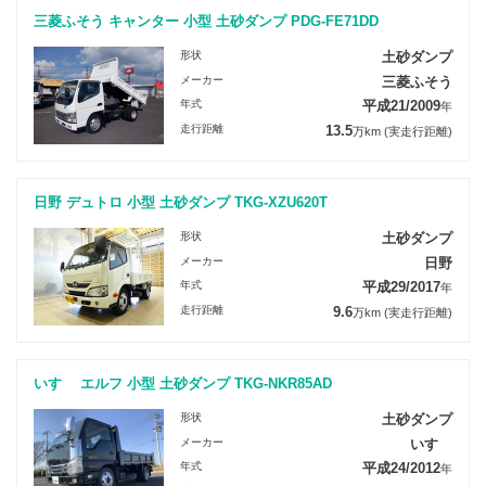
三菱ふそう キャンター 小型 土砂ダンプ PDG-FE71DD
形状
土砂ダンプ
メーカー
三菱ふそう
年式
平成21/2009
年
走行距離
13.5
万km
(実走行距離)
日野 デュトロ 小型 土砂ダンプ TKG-XZU620T
形状
土砂ダンプ
メーカー
日野
年式
平成29/2017
年
走行距離
9.6
万km
(実走行距離)
いすゞ エルフ 小型 土砂ダンプ TKG-NKR85AD
形状
土砂ダンプ
メーカー
いすゞ
年式
平成24/2012
年