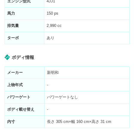
エンジン型式
4JJ1
馬力
150 ps
排気量
2,990 cc
ターボ
あり
ボディ情報
メーカー
新明和
上物年式
-
パワーゲート
パワーゲートなし
ボディ載せ替え
-
内寸
長さ
305
cm×幅
160
cm×高さ
31
cm