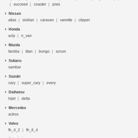
succeed
coaster
pixis
Nissan
atlas
sivilian
caravan
vanette
clipper
Honda
acty
n_van
Mazda
familia
titan
bongo
scrum
Subaru
sambar
Suzuki
cary
super_cary
every
Daihatsu
hijet
delta
Mercedes
actros
Volvo
fh_4_2
fh_6_4