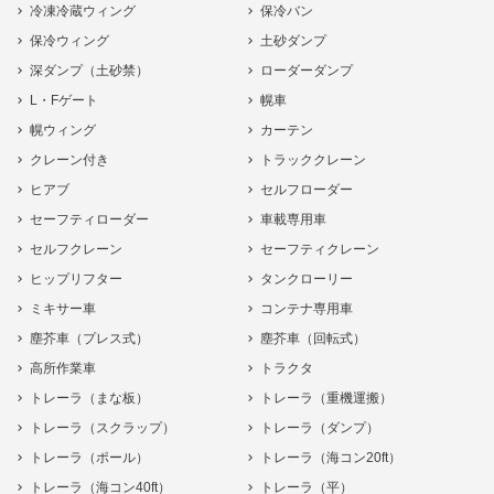
冷凍冷蔵ウィング
保冷バン
保冷ウィング
土砂ダンプ
深ダンプ（土砂禁）
ローダーダンプ
L・Fゲート
幌車
幌ウィング
カーテン
クレーン付き
トラッククレーン
ヒアブ
セルフローダー
セーフティローダー
車載専用車
セルフクレーン
セーフティクレーン
ヒップリフター
タンクローリー
ミキサー車
コンテナ専用車
塵芥車（プレス式）
塵芥車（回転式）
高所作業車
トラクタ
トレーラ（まな板）
トレーラ（重機運搬）
トレーラ（スクラップ）
トレーラ（ダンプ）
トレーラ（ポール）
トレーラ（海コン20ft）
トレーラ（海コン40ft）
トレーラ（平）