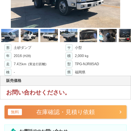
形
土砂ダンプ
サ
小型
年
2016
積
2,000
(H28)
kg
走
7.4
型
TPG-NJR85AD
万km
(実走行距離)
検
-
県
福岡県
販売価格
お問い合わせください。
在庫確認・見積り依頼
無料