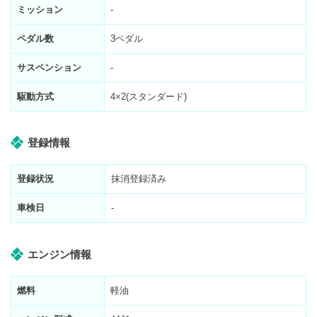
ミッション
-
ペダル数
3ペダル
サスペンション
-
駆動方式
4×2(スタンダード)
登録情報
登録状況
抹消登録済み
車検日
-
エンジン情報
燃料
軽油