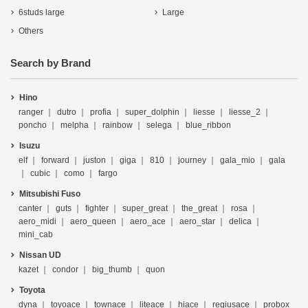
6studs large
Large
Others
Search by Brand
Hino
ranger
dutro
profia
super_dolphin
liesse
liesse_2
poncho
melpha
rainbow
selega
blue_ribbon
Isuzu
elf
forward
juston
giga
810
journey
gala_mio
gala
cubic
como
fargo
Mitsubishi Fuso
canter
guts
fighter
super_great
the_great
rosa
aero_midi
aero_queen
aero_ace
aero_star
delica
mini_cab
Nissan UD
kazet
condor
big_thumb
quon
Toyota
dyna
toyoace
townace
liteace
hiace
regiusace
probox