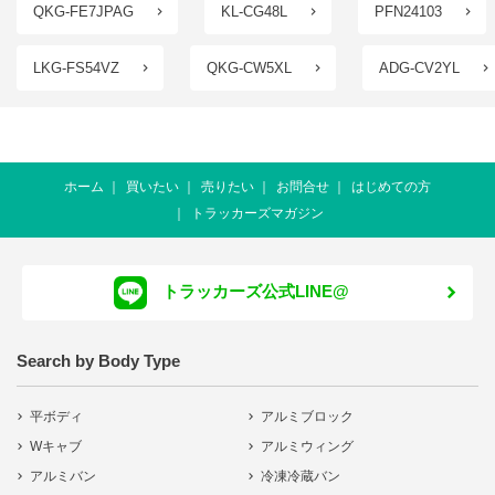
QKG-FE7JPAG
KL-CG48L
PFN24103
LKG-FS54VZ
QKG-CW5XL
ADG-CV2YL
ホーム
買いたい
売りたい
お問合せ
はじめての方
トラッカーズマガジン
トラッカーズ公式LINE@
Search by Body Type
平ボディ
アルミブロック
Wキャブ
アルミウィング
アルミバン
冷凍冷蔵バン