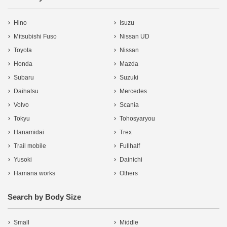
Hino
Isuzu
Mitsubishi Fuso
Nissan UD
Toyota
Nissan
Honda
Mazda
Subaru
Suzuki
Daihatsu
Mercedes
Volvo
Scania
Tokyu
Tohosyaryou
Hanamidai
Trex
Trail mobile
Fullhalf
Yusoki
Dainichi
Hamana works
Others
Search by Body Size
Small
Middle