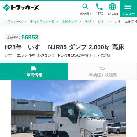
phone
language
menu
車を探す
電話
English
メニュー
トラッカーズ
中古トラック一覧
土砂ダンプ
小型
いすゞ
いすゞ エルフ 小
56953
出品番号
H28年 いすゞ NJR85 ダンプ 2,000㎏ 高床
いすゞ エルフ 小型 土砂ダンプ TPG-NJR85AD中古トラック詳細
local_shipping
playlist_add_check
車両情報
車検証 / 状態表