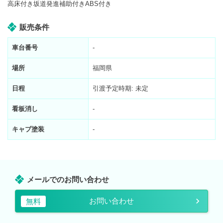
高床付き坂道発進補助付きABS付き
販売条件
車台番号
-
場所
福岡県
日程
引渡予定時期: 未定
看板消し
-
キャブ塗装
-
メールでのお問い合わせ
お問い合わせ
無料