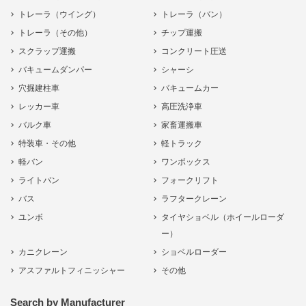
トレーラ（ウイング）
トレーラ（バン）
トレーラ（その他）
チップ運搬
スクラップ運搬
コンクリート圧送
バキュームダンパー
シャーシ
穴掘建柱車
バキュームカー
レッカー車
高圧洗浄車
バルク車
家畜運搬車
特装車・その他
軽トラック
軽バン
ワンボックス
ライトバン
フォークリフト
バス
ラフタークレーン
ユンボ
タイヤショベル（ホイールローダ
ー）
カニクレーン
ショベルローダー
アスファルトフィニッシャー
その他
Search by Manufacturer