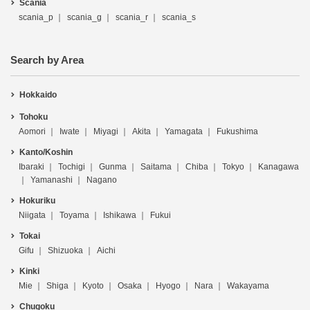
Scania
scania_p
scania_g
scania_r
scania_s
Search by Area
Hokkaido
Tohoku
Aomori
Iwate
Miyagi
Akita
Yamagata
Fukushima
Kanto/Koshin
Ibaraki
Tochigi
Gunma
Saitama
Chiba
Tokyo
Kanagawa
Yamanashi
Nagano
Hokuriku
Niigata
Toyama
Ishikawa
Fukui
Tokai
Gifu
Shizuoka
Aichi
Kinki
Mie
Shiga
Kyoto
Osaka
Hyogo
Nara
Wakayama
Chugoku