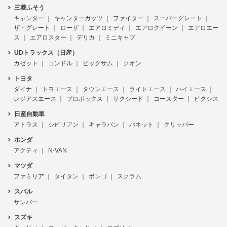
三菱ふそう
キャンター
キャンターガッツ
ファイター
スーパーグレート
ザ・グレート
ローザ
エアロミディ
エアロクイーン
エアロエー
ス
エアロスター
デリカ
ミニキャブ
UDトラックス（日産）
カゼット
コンドル
ビッグサム
クオン
トヨタ
ダイナ
トヨエース
タウンエース
ライトエース
ハイエース
レジアスエース
プロボックス
サクシード
コースター
ピクシス
日産自動車
アトラス
シビリアン
キャラバン
バネット
クリッパー
ホンダ
アクティ
N-VAN
マツダ
ファミリア
タイタン
ボンゴ
スクラム
スバル
サンバー
スズキ