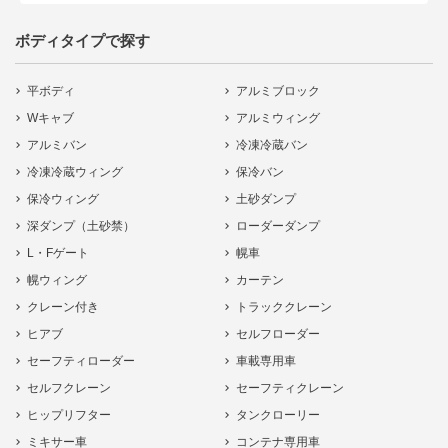
ボディタイプで探す
平ボディ
アルミブロック
Wキャブ
アルミウィング
アルミバン
冷凍冷蔵バン
冷凍冷蔵ウィング
保冷バン
保冷ウィング
土砂ダンプ
深ダンプ（土砂禁）
ローダーダンプ
L・Fゲート
幌車
幌ウィング
カーテン
クレーン付き
トラッククレーン
ヒアブ
セルフローダー
セーフティローダー
車載専用車
セルフクレーン
セーフティクレーン
ヒップリフター
タンクローリー
ミキサー車
コンテナ専用車