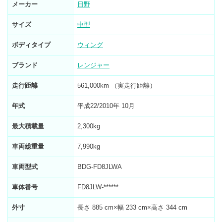
メーカー
日野
サイズ
中型
ボディタイプ
ウィング
ブランド
レンジャー
走行距離
561,000km （実走行距離）
年式
平成22/2010年 10月
最大積載量
2,300kg
車両総重量
7,990kg
車両型式
BDG-FD8JLWA
車体番号
FD8JLW-******
外寸
長さ 885 cm×幅 233 cm×高さ 344 cm