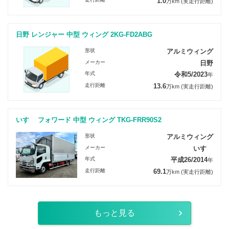
1.0
万km
(実走行距離)
日野 レンジャー 中型 ウィング 2KG-FD2ABG
形状
アルミウィング
メーカー
日野
年式
令和5/2023
年
走行距離
13.6
万km
(実走行距離)
いすゞ フォワード 中型 ウィング TKG-FRR90S2
形状
アルミウィング
メーカー
いすゞ
年式
平成26/2014
年
走行距離
69.1
万km
(実走行距離)
もっと見る