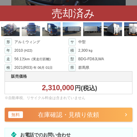
売却済み
形
アルミウィング
サ
中型
年
2010
積
2,300
(H22)
kg
走
56.1
型
BDG-FD8JLWA
万km
(実走行距離)
検
2021(R03)
県
群馬県
年
06月 01日
販売価格
2,310,000
円(税込)
※自動車税、リサイクル料金は含まれていません
在庫確認・見積り依頼
無料
お電話でのお問い合わせ