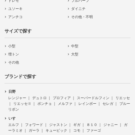
トレモ
フルハーフ
ユソーキ
ダイニチ
アンチコ
その他・不明
サイズで探す
小型
中型
増トン
大型
その他
ブランドで探す
日野
レンジャー
デュトロ
プロフィア
スーパードルフィン
リエッセ
リエッセⅡ
ポンチョ
メルファ
レインボー
セレガ
ブルー
リボン
いすゞ
エルフ
フォワード
ジャストン
ギガ
８１０
ジャニー
ガ
ーラミオ
ガーラ
キュービック
コモ
ファーゴ