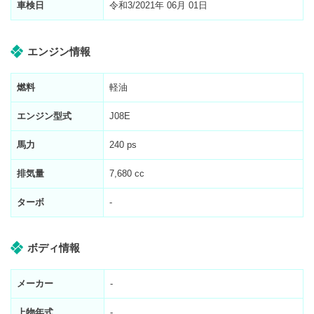
車検日
令和3/2021年 06月 01日
エンジン情報
燃料
軽油
エンジン型式
J08E
馬力
240 ps
排気量
7,680 cc
ターボ
-
ボディ情報
メーカー
-
上物年式
-