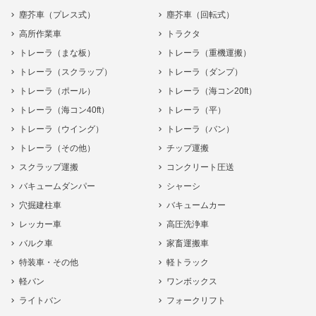
塵芥車（プレス式）
塵芥車（回転式）
高所作業車
トラクタ
トレーラ（まな板）
トレーラ（重機運搬）
トレーラ（スクラップ）
トレーラ（ダンプ）
トレーラ（ポール）
トレーラ（海コン20ft）
トレーラ（海コン40ft）
トレーラ（平）
トレーラ（ウイング）
トレーラ（バン）
トレーラ（その他）
チップ運搬
スクラップ運搬
コンクリート圧送
バキュームダンパー
シャーシ
穴掘建柱車
バキュームカー
レッカー車
高圧洗浄車
バルク車
家畜運搬車
特装車・その他
軽トラック
軽バン
ワンボックス
ライトバン
フォークリフト