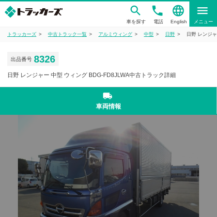
phone
language
menu
車を探す
電話
English
メニュー
トラッカーズ
中古トラック一覧
アルミウィング
中型
日野
日野 レンジャ
8326
出品番号
日野 レンジャー 中型 ウィング BDG-FD8JLWA中古トラック詳細
local_shipping
車両情報