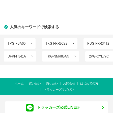
人気のキーワードで検索する
TPG-FBA00
TKG-FRR90S2
PDG-FRR34T2
DFPFH341A
TKG-NMR85AN
2PG-CYL77C
ホーム
買いたい
売りたい
お問合せ
はじめての方
トラッカーズマガジン
トラッカーズ公式LINE@