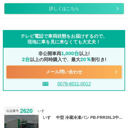
詳しくはこちら
テレビ電話で車両状態をお届けするので、
現地に車を見に来なくても大丈夫！
1,000台
非公開車両
以上!
2台
20％
以上の同時購入で、最大
割引き!
メール問い合わせ
0078-6011-0012
2620
いすゞ
出品番号
いすゞ 中型 冷蔵冷凍バン PB-FRR35L3中...