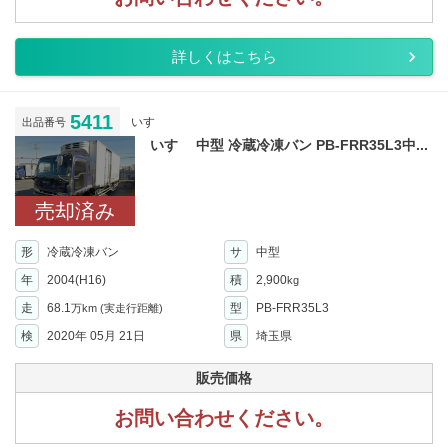
詳しくはこちら
5411
いすゞ
出品番号
いすゞ 中型 冷蔵冷凍バン PB-FRR35L3中...
売却済み
形
冷蔵冷凍バン
サ
中型
年
2004(H16)
積
2,900
kg
走
68.1
型
PB-FRR35L3
万km
(実走行距離)
検
2020年 05月 21日
県
埼玉県
販売価格
お問い合わせください。