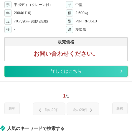
形
平ボディ（クレーン付）
サ
中型
年
2004(H16)
積
2,500
kg
走
70.7
型
PB-FRR35L3
万km
(実走行距離)
検
-
県
愛知県
販売価格
お問い合わせください。
詳しくはこちら
1
/1
最初
最後
chevron_left
chevron_right
前の20件
次の20件
人気のキーワードで検索する