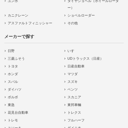
ユンボ
タイヤショベル（ホイールローダ
ー）
カニクレーン
ショベルローダー
アスファルトフィニッシャー
その他
メーカーで探す
日野
いすゞ
三菱ふそう
UDトラックス（日産）
トヨタ
日産自動車
ホンダ
マツダ
スバル
スズキ
ダイハツ
ベンツ
ボルボ
スカニア
東急
東邦車輛
花見台自動車
トレクス
トレモ
フルハーフ