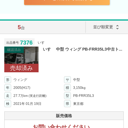
5
unfold_more
並び順変更
台
7376
いすゞ
出品番号
いすゞ 中型 ウィング PB-FRR35L3中古ト...
確認済み
売却済み
形
ウィング
サ
中型
年
2005(H17)
積
3,150
kg
走
27.7
型
PB-FRR35L3
万km
(実走行距離)
検
2021年 01月 19日
県
東京都
販売価格
お問い合わせください。