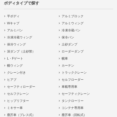
ボディタイプで探す
平ボディ
アルミブロック
Wキャブ
アルミウィング
アルミバン
冷凍冷蔵バン
冷凍冷蔵ウィング
保冷バン
保冷ウィング
土砂ダンプ
深ダンプ（土砂禁）
ローダーダンプ
L・Fゲート
幌車
幌ウィング
カーテン
クレーン付き
トラッククレーン
ヒアブ
セルフローダー
セーフティローダー
車載専用車
セルフクレーン
セーフティクレーン
ヒップリフター
タンクローリー
ミキサー車
コンテナ専用車
塵芥車（プレス式）
塵芥車（回転式）