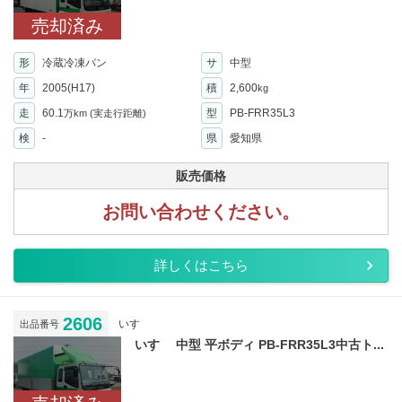
売却済み
形
冷蔵冷凍バン
サ
中型
年
2005(H17)
積
2,600
kg
走
60.1
型
PB-FRR35L3
万km
(実走行距離)
検
-
県
愛知県
販売価格
お問い合わせください。
詳しくはこちら
2606
いすゞ
出品番号
いすゞ 中型 平ボディ PB-FRR35L3中古ト...