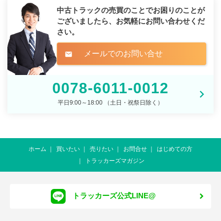
中古トラックの売買のことでお困りのことが
ございましたら、
お気軽にお問い合わせくだ
さい。
メールでのお問い合せ
mail
0078-6011-0012
平日9:00～18:00 （土日・祝祭日除く）
ホーム
買いたい
売りたい
お問合せ
はじめての方
トラッカーズマガジン
トラッカーズ公式LINE@