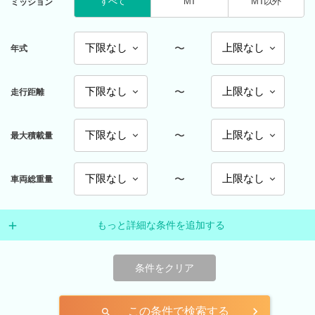
すべて
MT
MT以外
ミッション
〜
年式
〜
走行距離
〜
最大積載量
〜
車両総重量
もっと詳細な条件を追加する
条件をクリア
この条件で検索する
search