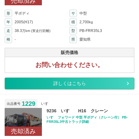
売却済み
形
平ボディ
サ
中型
年
2005(H17)
積
2,700
kg
走
38.3
型
PB-FRR35L3
万km
(実走行距離)
検
-
県
愛知県
販売価格
お問い合わせください。
詳しくはこちら
1229
いすゞ
出品番号
9236 いすゞ H16 クレーン
いすゞ フォワード 中型 平ボディ（クレーン付） PB-
FRR35L3中古トラック詳細
売却済み