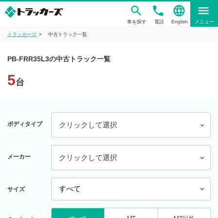
phone
language
menu
車を探す
電話
English
メニュー
トラッカーズ
中古トラック一覧
PB-FRR35L3の中古トラック一覧
5
台
ボディタイプ
クリックして選択
メーカー
クリックして選択
サイズ