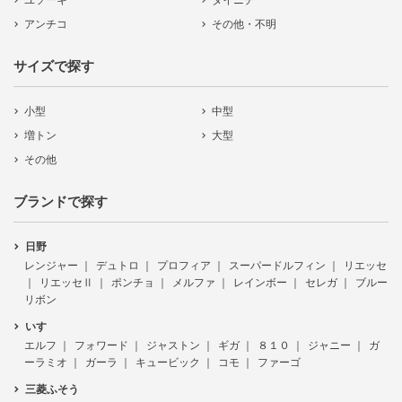
ユソーキ
ダイニチ
アンチコ
その他・不明
サイズで探す
小型
中型
増トン
大型
その他
ブランドで探す
日野
レンジャー
デュトロ
プロフィア
スーパードルフィン
リエッセ
リエッセⅡ
ポンチョ
メルファ
レインボー
セレガ
ブルー
リボン
いすゞ
エルフ
フォワード
ジャストン
ギガ
８１０
ジャニー
ガ
ーラミオ
ガーラ
キュービック
コモ
ファーゴ
三菱ふそう