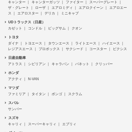
キャンター
キャンターガッツ
ファイター
スーパーグレート
ザ・グレート
ローザ
エアロミディ
エアロクイーン
エアロエー
ス
エアロスター
デリカ
ミニキャブ
UDトラックス（日産）
カゼット
コンドル
ビッグサム
クオン
トヨタ
ダイナ
トヨエース
タウンエース
ライトエース
ハイエース
レジアスエース
プロボックス
サクシード
コースター
ピクシス
日産自動車
アトラス
シビリアン
キャラバン
バネット
クリッパー
ホンダ
アクティ
N-VAN
マツダ
ファミリア
タイタン
ボンゴ
スクラム
スバル
サンバー
スズキ
キャリィ
スーパーキャリィ
エブリィ