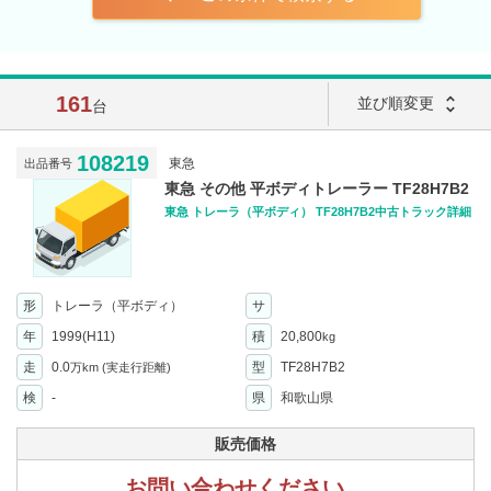
161
unfold_more
並び順変更
台
108219
東急
出品番号
東急 その他 平ボディトレーラー TF28H7B2
東急 トレーラ（平ボディ） TF28H7B2中古トラック詳細
形
トレーラ（平ボディ）
サ
年
1999(H11)
積
20,800
kg
走
0.0
型
TF28H7B2
万km
(実走行距離)
検
-
県
和歌山県
販売価格
お問い合わせください。