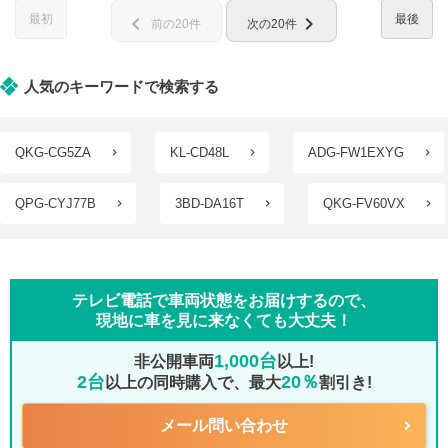
最初
最後
chevron_left
chevron_right
前の20件
次の20件
人気のキーワードで検索する
QKG-CG5ZA
KL-CD48L
ADG-FW1EXYG
QPG-CYJ77B
3BD-DA16T
QKG-FV60VX
テレビ電話で車両状態をお届けするので、
現地に車を見に来なくても大丈夫！
1,000台
非公開車両
以上!
2台
20％
以上の同時購入で、最大
割引き!
メール問い合わせ