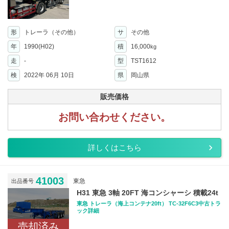
形
トレーラ（その他）
サ
その他
年
1990(H02)
積
16,000
kg
走
-
型
TST1612
検
2022年 06月 10日
県
岡山県
販売価格
お問い合わせください。
詳しくはこちら
41003
東急
出品番号
H31 東急 3軸 20FT 海コンシャーシ 積載24t
東急 トレーラ（海上コンテナ20ft） TC-32F6C3中古トラ
ック詳細
売却済み