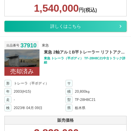
1,540,000
円(税込)
詳しくはこちら
37910
東急
出品番号
東急 2軸アルミB平トレーラー リフトアク...
東急 トレーラ（平ボディ） TF-28H8C21中古トラック詳
細
売却済み
形
トレーラ（平ボディ）
サ
年
2003(H15)
積
20,800
kg
走
-
型
TF-28H8C21
検
2023年 04月 09日
県
栃木県
販売価格