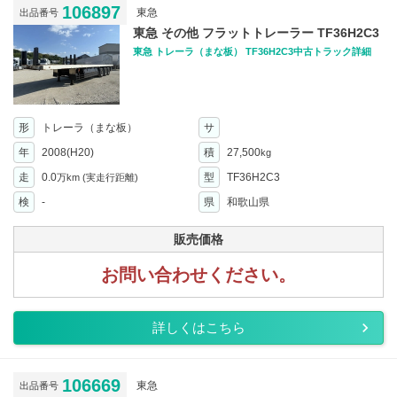
106897
東急
出品番号
東急 その他 フラットトレーラー TF36H2C3
東急 トレーラ（まな板） TF36H2C3中古トラック詳細
形
トレーラ（まな板）
サ
年
2008(H20)
積
27,500
kg
走
0.0
型
TF36H2C3
万km
(実走行距離)
検
-
県
和歌山県
販売価格
お問い合わせください。
詳しくはこちら
106669
東急
出品番号