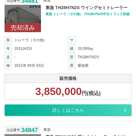
34881
東急
出品番号
東急 TH28H7N2S ウイングセミトレーラー
東急 トレーラ（その他） TH28H7N2S中古トラック詳細
売却済み
形
トレーラ（その他）
サ
年
2011(H23)
積
20,000
kg
走
-
型
TH28H7N2S
検
2021年 09月 03日
県
愛知県
販売価格
3,850,000
円(税込)
詳しくはこちら
34847
東急
出品番号