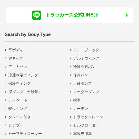
トラッカーズ公式LINE@
Search by Body Type
平ボディ
アルミブロック
Wキャブ
アルミウィング
アルミバン
冷凍冷蔵バン
冷凍冷蔵ウィング
保冷バン
保冷ウィング
土砂ダンプ
深ダンプ（土砂禁）
ローダーダンプ
L・Fゲート
幌車
幌ウィング
カーテン
クレーン付き
トラッククレーン
ヒアブ
セルフローダー
セーフティローダー
車載専用車