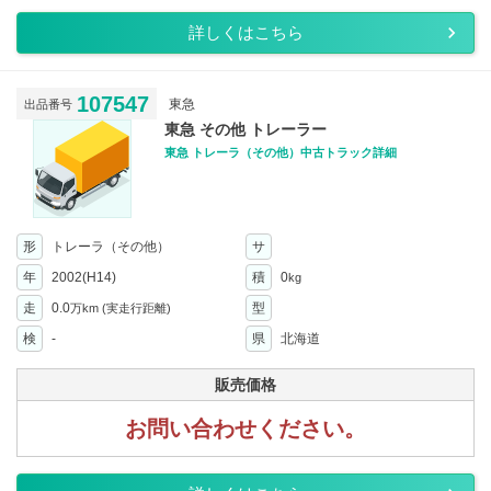
詳しくはこちら
107547
東急
出品番号
東急 その他 トレーラー
東急 トレーラ（その他）中古トラック詳細
形
トレーラ（その他）
サ
年
2002(H14)
積
0
kg
走
0.0
型
万km
(実走行距離)
検
-
県
北海道
販売価格
お問い合わせください。