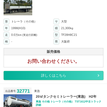
形
トレーラ（その他）
サ
大型
年
1998(H10)
積
21,300
kg
走
0.0
型
TF28H8C21
万km
(実走行距離)
検
-
県
大阪府
販売価格
お問い合わせください。
詳しくはこちら
32771
東急
出品番号
20㎘タンクセミトレーラー(東急) H2年
東急 その他 トレーラ（その他） TST1612中古トラック
詳細