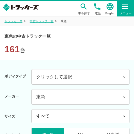
phone
language
menu
車を探す
電話
English
メニュー
トラッカーズ
中古トラック一覧
東急
東急の中古トラック一覧
161
台
ボディタイプ
クリックして選択
メーカー
東急
サイズ