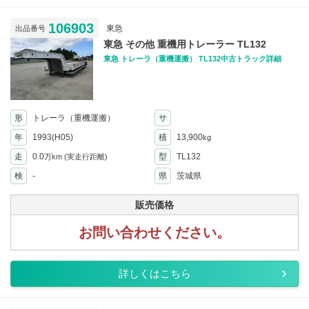
106903
東急
出品番号
東急 その他 重機用トレーラー TL132
東急 トレーラ（重機運搬） TL132中古トラック詳細
形
トレーラ（重機運搬）
サ
年
1993(H05)
積
13,900
kg
走
0.0
型
TL132
万km
(実走行距離)
検
-
県
茨城県
販売価格
お問い合わせください。
詳しくはこちら