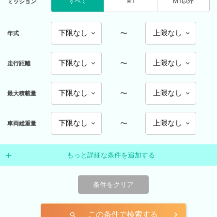
すべて
MT
MT以外
ミッション
〜
年式
〜
走行距離
〜
最大積載量
〜
車両総重量
もっと詳細な条件を追加する
条件をクリア
この条件で検索する
search