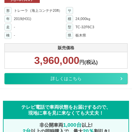
形
トレーラ（海上コンテナ20ft）
サ
年
2019(H31)
積
24,000
kg
走
-
型
TC-32F6C3
検
-
県
栃木県
販売価格
3,960,000
円(税込)
詳しくはこちら
テレビ電話で車両状態をお届けするので、
現地に車を見に来なくても大丈夫！
1,000台
非公開車両
以上!
2台
20％
以上の同時購入で、最大
割引き!