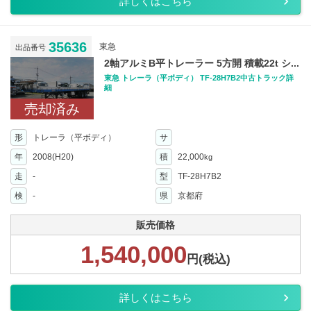
詳しくはこちら
35636
東急
出品番号
2軸アルミB平トレーラー 5方開 積載22t シ...
東急 トレーラ（平ボディ） TF-28H7B2中古トラック詳
細
売却済み
形
トレーラ（平ボディ）
サ
年
2008(H20)
積
22,000
kg
走
-
型
TF-28H7B2
検
-
県
京都府
販売価格
1,540,000
円(税込)
詳しくはこちら