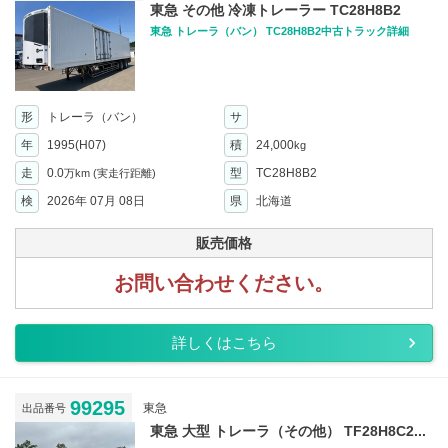
東急 その他 冷凍トレーラー TC28H8B2
東急 トレーラ（バン） TC28H8B2中古トラック詳細
形
トレーラ（バン）
サ
年
1995(H07)
積
24,000
kg
走
0.0
型
TC28H8B2
万km
(実走行距離)
検
2026年 07月 08日
県
北海道
販売価格
お問い合わせください。
詳しくはこちら
99295
東急
出品番号
東急 大型 トレーラ（その他） TF28H8C2...