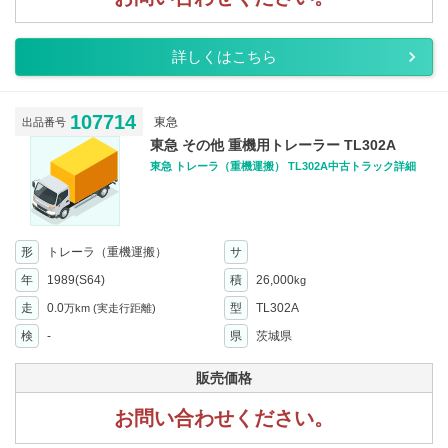
詳しくはこちら
107714
東急
出品番号
東急 その他 重機用トレーラー TL302A
東急 トレーラ（重機運搬） TL302A中古トラック詳細
形
トレーラ（重機運搬）
サ
年
1989(S64)
積
26,000
kg
走
0.0
型
TL302A
万km
(実走行距離)
検
-
県
茨城県
販売価格
お問い合わせください。