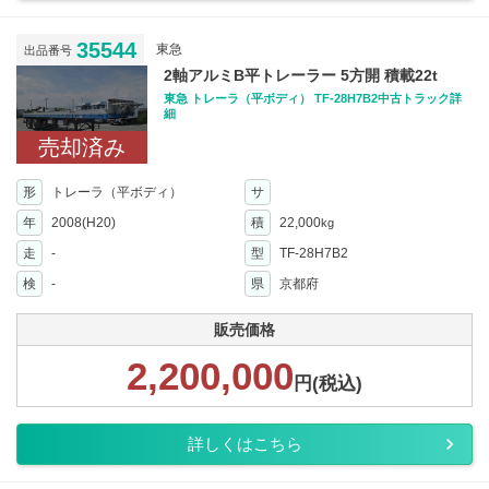
35544
東急
出品番号
2軸アルミB平トレーラー 5方開 積載22t
東急 トレーラ（平ボディ） TF-28H7B2中古トラック詳
細
売却済み
形
トレーラ（平ボディ）
サ
年
2008(H20)
積
22,000
kg
走
-
型
TF-28H7B2
検
-
県
京都府
販売価格
2,200,000
円(税込)
詳しくはこちら