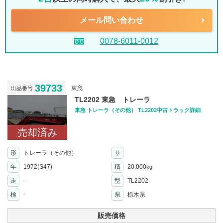
メール問い合わせ
0078-6011-0012
39733
東急
出品番号
TL2202 東急 トレーラ
東急 トレーラ（その他） TL2202中古トラック詳細
売却済み
形
トレーラ（その他）
サ
年
1972(S47)
積
20,000
kg
走
-
型
TL2202
検
-
県
栃木県
販売価格