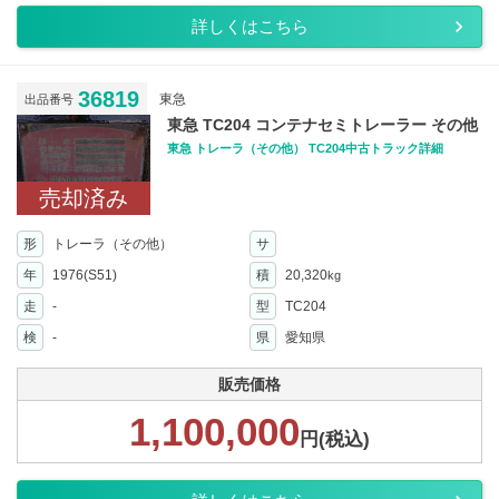
詳しくはこちら
36819
東急
出品番号
東急 TC204 コンテナセミトレーラー その他
東急 トレーラ（その他） TC204中古トラック詳細
売却済み
形
トレーラ（その他）
サ
年
1976(S51)
積
20,320
kg
走
-
型
TC204
検
-
県
愛知県
販売価格
1,100,000
円(税込)