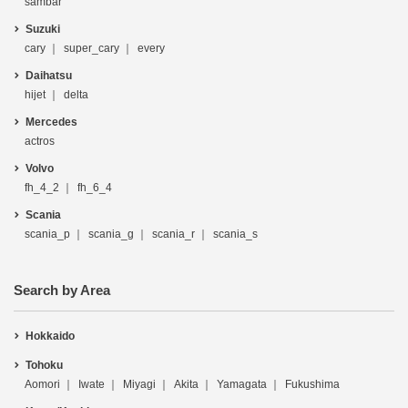
sambar
Suzuki
cary
super_cary
every
Daihatsu
hijet
delta
Mercedes
actros
Volvo
fh_4_2
fh_6_4
Scania
scania_p
scania_g
scania_r
scania_s
Search by Area
Hokkaido
Tohoku
Aomori
Iwate
Miyagi
Akita
Yamagata
Fukushima