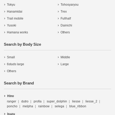
Tokyu
Tohosyaryou
Hanamidai
Trex
Trail mobile
Fullhalf
Yusoki
Dainichi
Hamana works
Others
Search by Body Size
Small
Middle
6studs large
Large
Others
Search by Brand
Hino
ranger
dutro
profia
super_dolphin
liesse
liesse_2
poncho
melpha
rainbow
selega
blue_ribbon
Isuzu