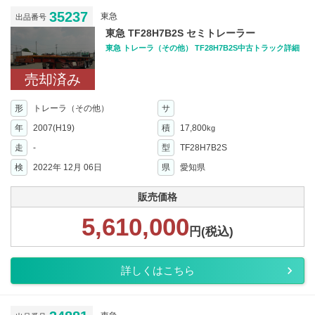
35237
東急
出品番号
東急 TF28H7B2S セミトレーラー
東急 トレーラ（その他） TF28H7B2S中古トラック詳細
売却済み
形
トレーラ（その他）
サ
年
2007(H19)
積
17,800
kg
走
-
型
TF28H7B2S
検
2022年 12月 06日
県
愛知県
販売価格
5,610,000
円(税込)
詳しくはこちら