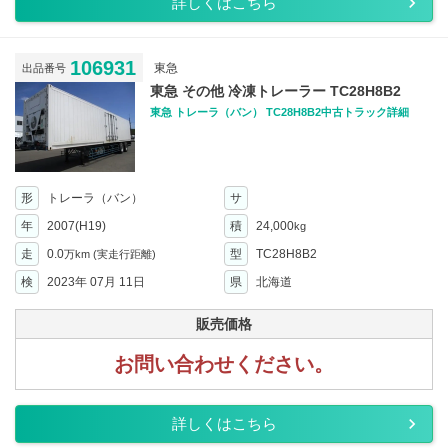
詳しくはこちら
106931
東急
出品番号
東急 その他 冷凍トレーラー TC28H8B2
東急 トレーラ（バン） TC28H8B2中古トラック詳細
形
トレーラ（バン）
サ
年
2007(H19)
積
24,000
kg
走
0.0
型
TC28H8B2
万km
(実走行距離)
検
2023年 07月 11日
県
北海道
販売価格
お問い合わせください。
詳しくはこちら