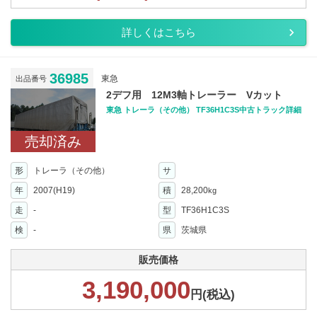
詳しくはこちら
36985
東急
出品番号
2デフ用 12M3軸トレーラー Vカット
東急 トレーラ（その他） TF36H1C3S中古トラック詳細
売却済み
形
トレーラ（その他）
サ
年
2007(H19)
積
28,200
kg
走
-
型
TF36H1C3S
検
-
県
茨城県
販売価格
3,190,000
円(税込)