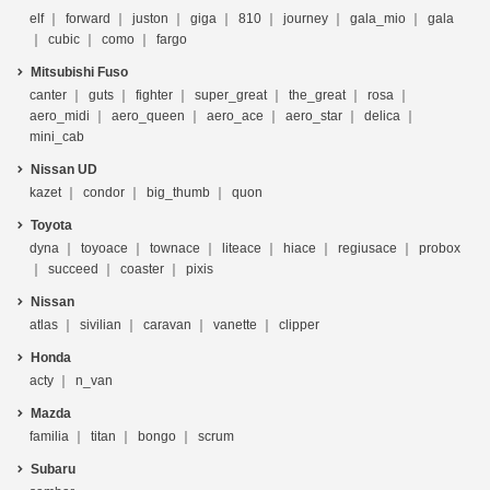
elf
forward
juston
giga
810
journey
gala_mio
gala
cubic
como
fargo
Mitsubishi Fuso
canter
guts
fighter
super_great
the_great
rosa
aero_midi
aero_queen
aero_ace
aero_star
delica
mini_cab
Nissan UD
kazet
condor
big_thumb
quon
Toyota
dyna
toyoace
townace
liteace
hiace
regiusace
probox
succeed
coaster
pixis
Nissan
atlas
sivilian
caravan
vanette
clipper
Honda
acty
n_van
Mazda
familia
titan
bongo
scrum
Subaru