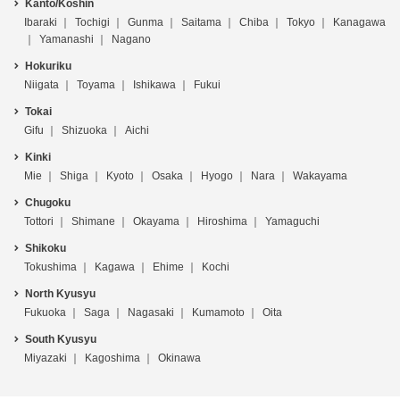
Kanto/Koshin
Ibaraki
Tochigi
Gunma
Saitama
Chiba
Tokyo
Kanagawa
Yamanashi
Nagano
Hokuriku
Niigata
Toyama
Ishikawa
Fukui
Tokai
Gifu
Shizuoka
Aichi
Kinki
Mie
Shiga
Kyoto
Osaka
Hyogo
Nara
Wakayama
Chugoku
Tottori
Shimane
Okayama
Hiroshima
Yamaguchi
Shikoku
Tokushima
Kagawa
Ehime
Kochi
North Kyusyu
Fukuoka
Saga
Nagasaki
Kumamoto
Oita
South Kyusyu
Miyazaki
Kagoshima
Okinawa