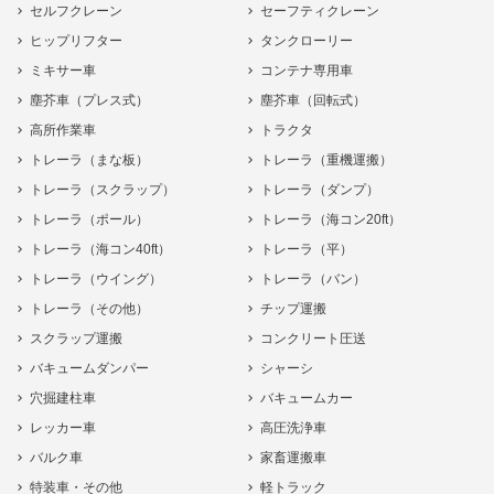
セルフクレーン
セーフティクレーン
ヒップリフター
タンクローリー
ミキサー車
コンテナ専用車
塵芥車（プレス式）
塵芥車（回転式）
高所作業車
トラクタ
トレーラ（まな板）
トレーラ（重機運搬）
トレーラ（スクラップ）
トレーラ（ダンプ）
トレーラ（ポール）
トレーラ（海コン20ft）
トレーラ（海コン40ft）
トレーラ（平）
トレーラ（ウイング）
トレーラ（バン）
トレーラ（その他）
チップ運搬
スクラップ運搬
コンクリート圧送
バキュームダンパー
シャーシ
穴掘建柱車
バキュームカー
レッカー車
高圧洗浄車
バルク車
家畜運搬車
特装車・その他
軽トラック