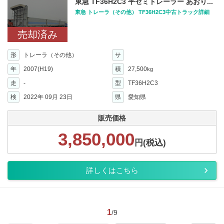
東急 TF36H2C3 平セミトレーラー あおり...
東急 トレーラ（その他） TF36H2C3中古トラック詳細
売却済み
形
トレーラ（その他）
サ
年
2007(H19)
積
27,500
kg
走
-
型
TF36H2C3
検
2022年 09月 23日
県
愛知県
販売価格
3,850,000
円(税込)
詳しくはこちら
1
/9