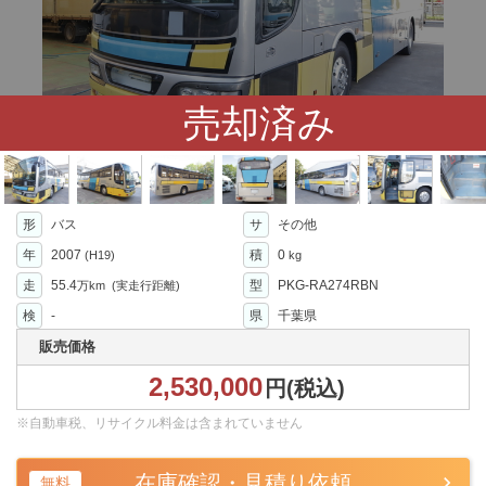
売却済み
形
バス
サ
その他
年
2007
積
0
(H19)
kg
走
55.4
型
PKG-RA274RBN
万km
(実走行距離)
検
-
県
千葉県
販売価格
2,530,000
円(税込)
※自動車税、リサイクル料金は含まれていません
在庫確認・見積り依頼
無料