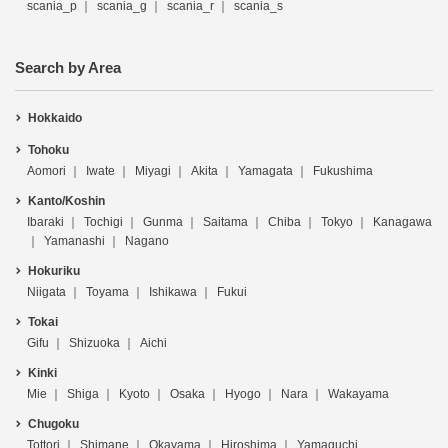
scania_p
scania_g
scania_r
scania_s
Search by Area
Hokkaido
Tohoku
Aomori
Iwate
Miyagi
Akita
Yamagata
Fukushima
Kanto/Koshin
Ibaraki
Tochigi
Gunma
Saitama
Chiba
Tokyo
Kanagawa
Yamanashi
Nagano
Hokuriku
Niigata
Toyama
Ishikawa
Fukui
Tokai
Gifu
Shizuoka
Aichi
Kinki
Mie
Shiga
Kyoto
Osaka
Hyogo
Nara
Wakayama
Chugoku
Tottori
Shimane
Okayama
Hiroshima
Yamaguchi