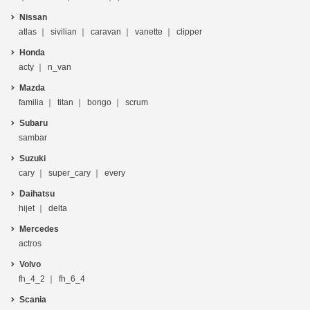
Nissan
atlas
sivilian
caravan
vanette
clipper
Honda
acty
n_van
Mazda
familia
titan
bongo
scrum
Subaru
sambar
Suzuki
cary
super_cary
every
Daihatsu
hijet
delta
Mercedes
actros
Volvo
fh_4_2
fh_6_4
Scania