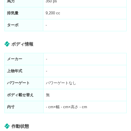
馬力
350 ps
排気量
9,200 cc
ターボ
-
ボディ情報
メーカー
-
上物年式
-
パワーゲート
パワーゲートなし
ボディ載せ替え
無
内寸
-
cm×幅
-
cm×高さ
-
cm
作動状態