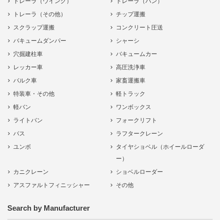
トレーラ（ウイング）
トレーラ（バン）
トレーラ（その他）
チップ運搬
スクラップ運搬
コンクリート圧送
バキュームダンパー
シャーシ
穴掘建柱車
バキュームカー
レッカー車
高圧洗浄車
バルク車
家畜運搬車
特装車・その他
軽トラック
軽バン
ワンボックス
ライトバン
フォークリフト
バス
ラフタークレーン
ユンボ
タイヤショベル（ホイールローダ
ー）
カニクレーン
ショベルローダー
アスファルトフィニッシャー
その他
Search by Manufacturer