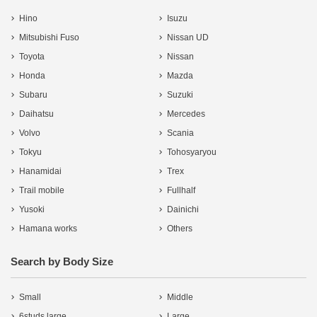
Hino
Isuzu
Mitsubishi Fuso
Nissan UD
Toyota
Nissan
Honda
Mazda
Subaru
Suzuki
Daihatsu
Mercedes
Volvo
Scania
Tokyu
Tohosyaryou
Hanamidai
Trex
Trail mobile
Fullhalf
Yusoki
Dainichi
Hamana works
Others
Search by Body Size
Small
Middle
6studs large
Large