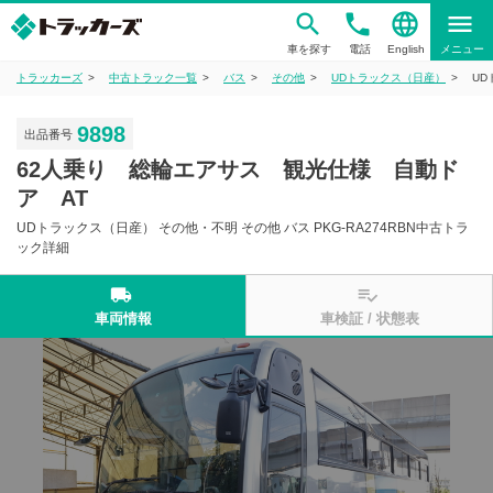
phone
language
menu
車を探す
電話
English
メニュー
トラッカーズ
中古トラック一覧
バス
その他
UDトラックス（日産）
UD
9898
出品番号
62人乗り 総輪エアサス 観光仕様 自動ド
ア AT
UDトラックス（日産） その他・不明 その他 バス PKG-RA274RBN中古トラ
ック詳細
local_shipping
playlist_add_check
車両情報
車検証 / 状態表