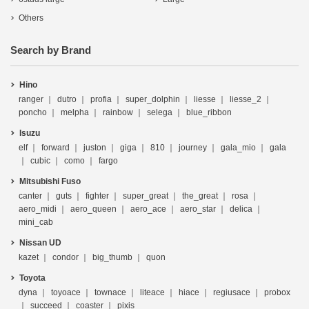
Others
Search by Brand
Hino
ranger
dutro
profia
super_dolphin
liesse
liesse_2
poncho
melpha
rainbow
selega
blue_ribbon
Isuzu
elf
forward
juston
giga
810
journey
gala_mio
gala
cubic
como
fargo
Mitsubishi Fuso
canter
guts
fighter
super_great
the_great
rosa
aero_midi
aero_queen
aero_ace
aero_star
delica
mini_cab
Nissan UD
kazet
condor
big_thumb
quon
Toyota
dyna
toyoace
townace
liteace
hiace
regiusace
probox
succeed
coaster
pixis