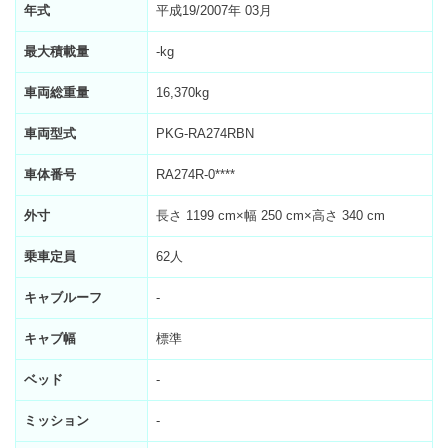
年式
平成19/2007年 03月
最大積載量
-kg
車両総重量
16,370kg
車両型式
PKG-RA274RBN
車体番号
RA274R-0****
外寸
長さ 1199 cm×幅 250 cm×高さ 340 cm
乗車定員
62人
キャブルーフ
-
キャブ幅
標準
ベッド
-
ミッション
-