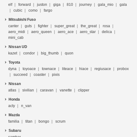
elf
forward
juston
giga
810
journey
gala_mio
gala
cubic
como
fargo
Mitsubishi Fuso
canter
guts
fighter
super_great
the_great
rosa
aero_midi
aero_queen
aero_ace
aero_star
delica
mini_cab
Nissan UD
kazet
condor
big_thumb
quon
Toyota
dyna
toyoace
townace
liteace
hiace
regiusace
probox
succeed
coaster
pixis
Nissan
atlas
sivilian
caravan
vanette
clipper
Honda
acty
n_van
Mazda
familia
titan
bongo
scrum
Subaru