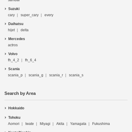
sambar
Suzuki
cary
super_cary
every
Daihatsu
hijet
delta
Mercedes
actros
Volvo
fh_4_2
fh_6_4
Scania
scania_p
scania_g
scania_r
scania_s
Search by Area
Hokkaido
Tohoku
Aomori
Iwate
Miyagi
Akita
Yamagata
Fukushima