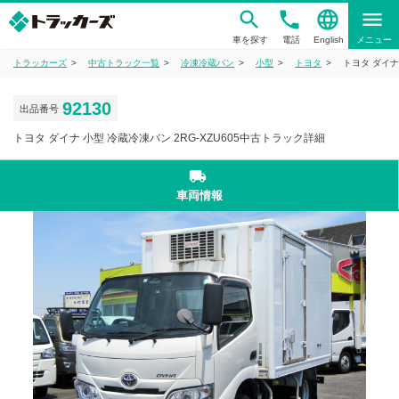
phone
language
menu
車を探す
電話
English
メニュー
トラッカーズ
中古トラック一覧
冷凍冷蔵バン
小型
トヨタ
トヨタ ダイナ
92130
出品番号
トヨタ ダイナ 小型 冷蔵冷凍バン 2RG-XZU605中古トラック詳細
local_shipping
車両情報