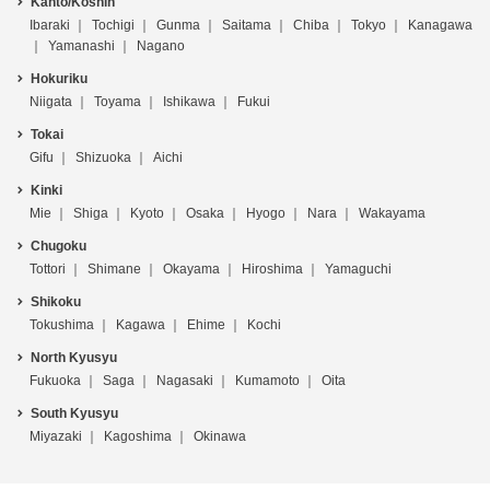
Kanto/Koshin
Ibaraki
Tochigi
Gunma
Saitama
Chiba
Tokyo
Kanagawa
Yamanashi
Nagano
Hokuriku
Niigata
Toyama
Ishikawa
Fukui
Tokai
Gifu
Shizuoka
Aichi
Kinki
Mie
Shiga
Kyoto
Osaka
Hyogo
Nara
Wakayama
Chugoku
Tottori
Shimane
Okayama
Hiroshima
Yamaguchi
Shikoku
Tokushima
Kagawa
Ehime
Kochi
North Kyusyu
Fukuoka
Saga
Nagasaki
Kumamoto
Oita
South Kyusyu
Miyazaki
Kagoshima
Okinawa