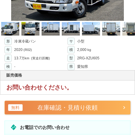
形
冷凍冷蔵バン
サ
小型
年
2020
積
2,000
(R02)
kg
走
13.7
型
2RG-XZU605
万km
(実走行距離)
検
-
県
愛知県
販売価格
お問い合わせください。
在庫確認・見積り依頼
無料
お電話でのお問い合わせ