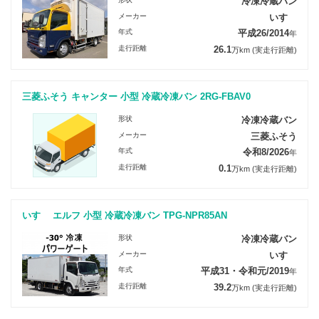
冷凍冷蔵バン
メーカー
いすゞ
年式
平成26/2014
年
走行距離
26.1
万km
(実走行距離)
三菱ふそう キャンター 小型 冷蔵冷凍バン 2RG-FBAV0
形状
冷凍冷蔵バン
メーカー
三菱ふそう
年式
令和8/2026
年
走行距離
0.1
万km
(実走行距離)
いすゞ エルフ 小型 冷蔵冷凍バン TPG-NPR85AN
形状
冷凍冷蔵バン
メーカー
いすゞ
年式
平成31・令和元/2019
年
走行距離
39.2
万km
(実走行距離)