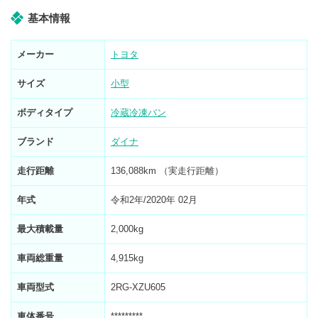
基本情報
メーカー
トヨタ
サイズ
小型
ボディタイプ
冷蔵冷凍バン
ブランド
ダイナ
走行距離
136,088km （実走行距離）
年式
令和2年/2020年 02月
最大積載量
2,000kg
車両総重量
4,915kg
車両型式
2RG-XZU605
車体番号
*********