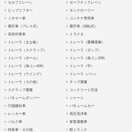
セルフクレーン
セーフティクレーン
ヒップリフター
タンクローリー
ミキサー車
コンテナ専用車
塵芥車（プレス式）
塵芥車（回転式）
高所作業車
トラクタ
トレーラ（まな板）
トレーラ（重機運搬）
トレーラ（スクラップ）
トレーラ（ダンプ）
トレーラ（ポール）
トレーラ（海コン20ft）
トレーラ（海コン40ft）
トレーラ（平）
トレーラ（ウイング）
トレーラ（バン）
トレーラ（その他）
チップ運搬
スクラップ運搬
コンクリート圧送
バキュームダンパー
シャーシ
穴掘建柱車
バキュームカー
レッカー車
高圧洗浄車
バルク車
家畜運搬車
特装車・その他
軽トラック