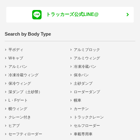
トラッカーズ公式LINE@
Search by Body Type
平ボディ
アルミブロック
Wキャブ
アルミウィング
アルミバン
冷凍冷蔵バン
冷凍冷蔵ウィング
保冷バン
保冷ウィング
土砂ダンプ
深ダンプ（土砂禁）
ローダーダンプ
L・Fゲート
幌車
幌ウィング
カーテン
クレーン付き
トラッククレーン
ヒアブ
セルフローダー
セーフティローダー
車載専用車