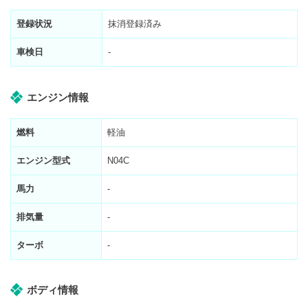
登録状況
抹消登録済み
車検日
-
エンジン情報
燃料
軽油
エンジン型式
N04C
馬力
-
排気量
-
ターボ
-
ボディ情報