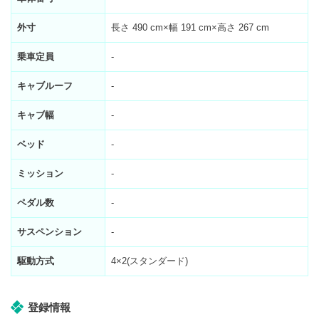
外寸
長さ 490 cm×幅 191 cm×高さ 267 cm
乗車定員
-
キャブルーフ
-
キャブ幅
-
ベッド
-
ミッション
-
ペダル数
-
サスペンション
-
駆動方式
4×2(スタンダード)
登録情報