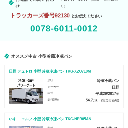
せ
く）
トラッカーズ番号92130
とお伝えください
0078-6011-0012
オススメ中古 小型冷蔵冷凍バン
日野 デュトロ 小型 冷蔵冷凍バン TKG-XZU710M
形状
冷凍冷蔵バン
メーカー
日野
年式
平成29/2017
年
走行距離
54.7
万km
(実走行距離)
いすゞ エルフ 小型 冷蔵冷凍バン TKG-NPR85AN
形状