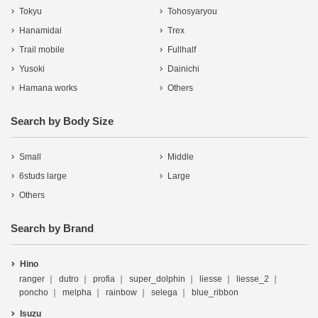
Tokyu
Tohosyaryou
Hanamidai
Trex
Trail mobile
Fullhalf
Yusoki
Dainichi
Hamana works
Others
Search by Body Size
Small
Middle
6studs large
Large
Others
Search by Brand
Hino
ranger
dutro
profia
super_dolphin
liesse
liesse_2
poncho
melpha
rainbow
selega
blue_ribbon
Isuzu