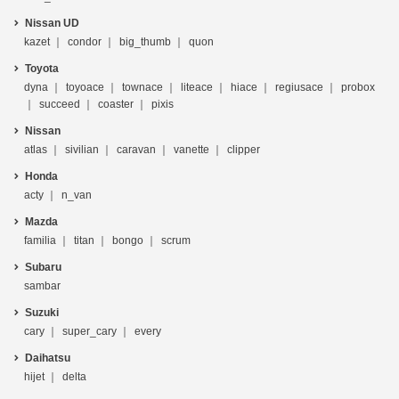
Nissan UD
kazet
condor
big_thumb
quon
Toyota
dyna
toyoace
townace
liteace
hiace
regiusace
probox
succeed
coaster
pixis
Nissan
atlas
sivilian
caravan
vanette
clipper
Honda
acty
n_van
Mazda
familia
titan
bongo
scrum
Subaru
sambar
Suzuki
cary
super_cary
every
Daihatsu
hijet
delta