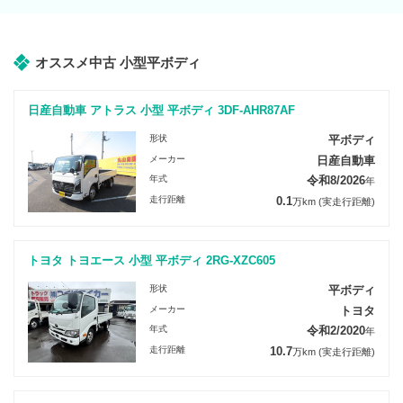
オススメ中古 小型平ボディ
日産自動車 アトラス 小型 平ボディ 3DF-AHR87AF
形状
平ボディ
メーカー
日産自動車
年式
令和8/2026
年
走行距離
0.1
万km
(実走行距離)
トヨタ トヨエース 小型 平ボディ 2RG-XZC605
形状
平ボディ
メーカー
トヨタ
年式
令和2/2020
年
走行距離
10.7
万km
(実走行距離)