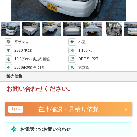
形
平ボディ
サ
小型
年
2020
積
1,150
(R02)
kg
走
10.8
型
DBF-SLP2T
万km
(実走行距離)
検
2026(R08)
県
東京都
年
03月
販売価格
お問い合わせください。
在庫確認・見積り依頼
無料
お電話でのお問い合わせ