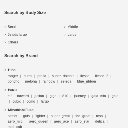
Search by Body Size
Small
Middle
6studs large
Large
Others
Search by Brand
Hino
ranger
dutro
profia
super_dolphin
liesse
liesse_2
poncho
melpha
rainbow
selega
blue_ribbon
Isuzu
elf
forward
juston
giga
810
journey
gala_mio
gala
cubic
como
fargo
Mitsubishi Fuso
canter
guts
fighter
super_great
the_great
rosa
aero_midi
aero_queen
aero_ace
aero_star
delica
mini_cab