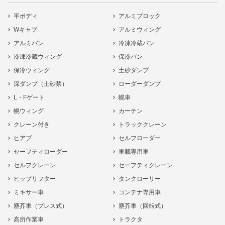
平ボディ
アルミブロック
Wキャブ
アルミウィング
アルミバン
冷凍冷蔵バン
冷凍冷蔵ウィング
保冷バン
保冷ウィング
土砂ダンプ
深ダンプ（土砂禁）
ローダーダンプ
L・Fゲート
幌車
幌ウィング
カーテン
クレーン付き
トラッククレーン
ヒアブ
セルフローダー
セーフティローダー
車載専用車
セルフクレーン
セーフティクレーン
ヒップリフター
タンクローリー
ミキサー車
コンテナ専用車
塵芥車（プレス式）
塵芥車（回転式）
高所作業車
トラクタ