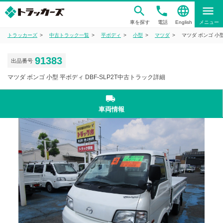
phone
language
menu
車を探す
電話
English
メニュー
トラッカーズ
中古トラック一覧
平ボディ
小型
マツダ
マツダ ボンゴ 小型
91383
出品番号
マツダ ボンゴ 小型 平ボディ DBF-SLP2T中古トラック詳細
local_shipping
車両情報