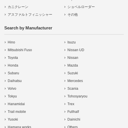
カニクレーン
ショベルローダー
アスファルトフィニッシャー
その他
Search by Manufacturer
Hino
Isuzu
Mitsubishi Fuso
Nissan UD
Toyota
Nissan
Honda
Mazda
Subaru
Suzuki
Daihatsu
Mercedes
Volvo
Scania
Tokyu
Tohosyaryou
Hanamidai
Trex
Trail mobile
Fullhalf
Yusoki
Dainichi
Hamana works
Others