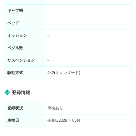
キャブ幅
-
ベッド
-
ミッション
-
ペダル数
-
サスペンション
-
駆動方式
4×2(スタンダード)
登録情報
登録状況
車検あり
車検日
令和8/2026年 03月