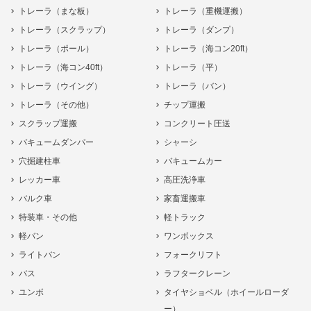
トレーラ（まな板）
トレーラ（重機運搬）
トレーラ（スクラップ）
トレーラ（ダンプ）
トレーラ（ポール）
トレーラ（海コン20ft）
トレーラ（海コン40ft）
トレーラ（平）
トレーラ（ウイング）
トレーラ（バン）
トレーラ（その他）
チップ運搬
スクラップ運搬
コンクリート圧送
バキュームダンパー
シャーシ
穴掘建柱車
バキュームカー
レッカー車
高圧洗浄車
バルク車
家畜運搬車
特装車・その他
軽トラック
軽バン
ワンボックス
ライトバン
フォークリフト
バス
ラフタークレーン
ユンボ
タイヤショベル（ホイールローダ
ー）