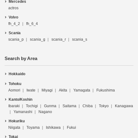
Mercedes
actros
Volvo
fh_4_2
fh_6_4
Scania
scania_p
scania_g
scania_r
scania_s
Search by Area
Hokkaido
Tohoku
Aomori
Iwate
Miyagi
Akita
Yamagata
Fukushima
Kanto/Koshin
Ibaraki
Tochigi
Gunma
Saitama
Chiba
Tokyo
Kanagawa
Yamanashi
Nagano
Hokuriku
Niigata
Toyama
Ishikawa
Fukui
Tokai