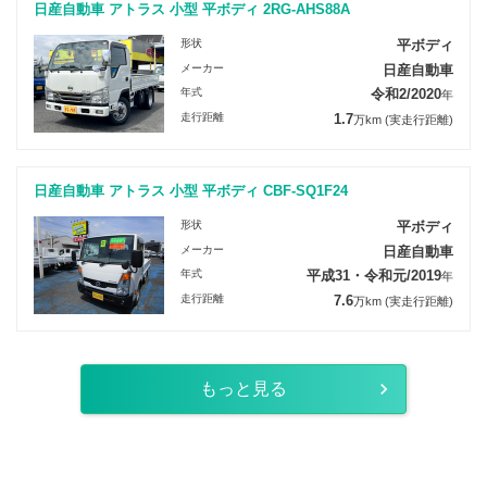
日産自動車 アトラス 小型 平ボディ 2RG-AHS88A
形状
平ボディ
メーカー
日産自動車
年式
令和2/2020
年
走行距離
1.7
万km
(実走行距離)
日産自動車 アトラス 小型 平ボディ CBF-SQ1F24
形状
平ボディ
メーカー
日産自動車
年式
平成31・令和元/2019
年
走行距離
7.6
万km
(実走行距離)
もっと見る