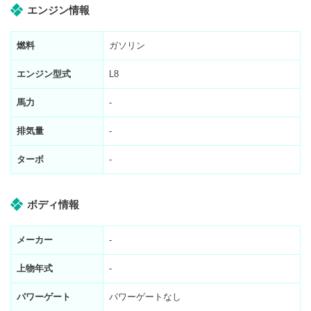
エンジン情報
燃料
ガソリン
エンジン型式
L8
馬力
-
排気量
-
ターボ
-
ボディ情報
メーカー
-
上物年式
-
パワーゲート
パワーゲートなし