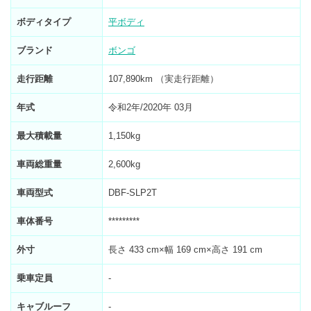
ボディタイプ
平ボディ
ブランド
ボンゴ
走行距離
107,890km （実走行距離）
年式
令和2年/2020年 03月
最大積載量
1,150kg
車両総重量
2,600kg
車両型式
DBF-SLP2T
車体番号
*********
外寸
長さ 433 cm×幅 169 cm×高さ 191 cm
乗車定員
-
キャブルーフ
-