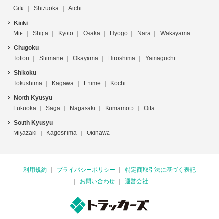
Gifu
Shizuoka
Aichi
Kinki
Mie
Shiga
Kyoto
Osaka
Hyogo
Nara
Wakayama
Chugoku
Tottori
Shimane
Okayama
Hiroshima
Yamaguchi
Shikoku
Tokushima
Kagawa
Ehime
Kochi
North Kyusyu
Fukuoka
Saga
Nagasaki
Kumamoto
Oita
South Kyusyu
Miyazaki
Kagoshima
Okinawa
利用規約
プライバシーポリシー
特定商取引法に基づく表記
お問い合わせ
運営会社