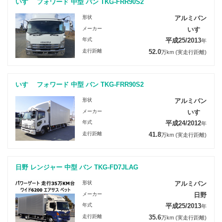
いすゞ フォワード 中型 バン TKG-FRR90S2
形状
アルミバン
メーカー
いすゞ
年式
平成25/2013
年
走行距離
52.0
万km
(実走行距離)
いすゞ フォワード 中型 バン TKG-FRR90S2
形状
アルミバン
メーカー
いすゞ
年式
平成24/2012
年
走行距離
41.8
万km
(実走行距離)
日野 レンジャー 中型 バン TKG-FD7JLAG
形状
アルミバン
メーカー
日野
年式
平成25/2013
年
走行距離
35.6
万km
(実走行距離)