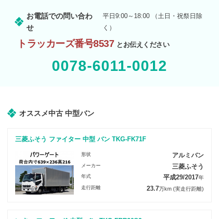
お電話での問い合わ
平日9:00～18:00 （土日・祝祭日除
せ
く）
トラッカーズ番号8537
とお伝えください
0078-6011-0012
オススメ中古 中型バン
三菱ふそう ファイター 中型 バン TKG-FK71F
形状
アルミバン
メーカー
三菱ふそう
年式
平成29/2017
年
走行距離
23.7
万km
(実走行距離)