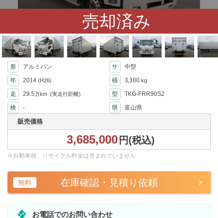
売却済み
形
アルミバン
サ
中型
年
2014
積
3,100
(H26)
kg
走
29.5
型
TKG-FRR90S2
万km
(実走行距離)
検
-
県
富山県
販売価格
3,685,000
円(税込)
※自動車税、リサイクル料金は含まれていません
在庫確認・見積り依頼
無料
お電話でのお問い合わせ