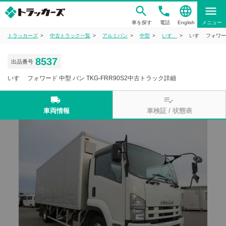
phone
language
menu
車を探す
電話
English
メニュー
トラッカーズ
中古トラック一覧
アルミバン
中型
いすゞ
いすゞ フォワード
8537
出品番号
いすゞ フォワード 中型 バン TKG-FRR90S2中古トラック詳細
local_shipping
playlist_add_check
車両情報
車検証 / 状態表