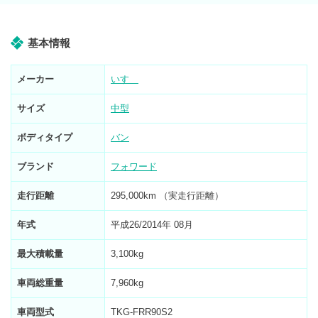
基本情報
メーカー
いすゞ
サイズ
中型
ボディタイプ
バン
ブランド
フォワード
走行距離
295,000km （実走行距離）
年式
平成26/2014年 08月
最大積載量
3,100kg
車両総重量
7,960kg
車両型式
TKG-FRR90S2