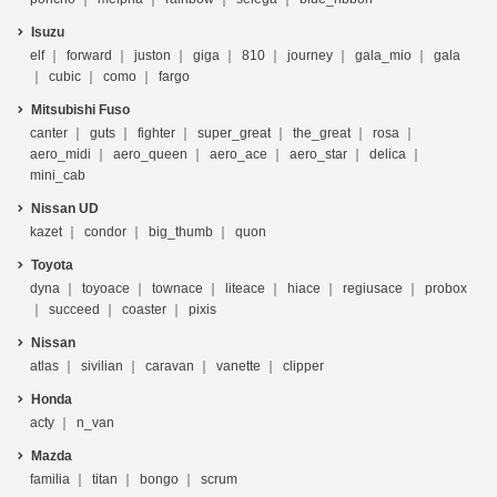
Isuzu
elf
forward
juston
giga
810
journey
gala_mio
gala
cubic
como
fargo
Mitsubishi Fuso
canter
guts
fighter
super_great
the_great
rosa
aero_midi
aero_queen
aero_ace
aero_star
delica
mini_cab
Nissan UD
kazet
condor
big_thumb
quon
Toyota
dyna
toyoace
townace
liteace
hiace
regiusace
probox
succeed
coaster
pixis
Nissan
atlas
sivilian
caravan
vanette
clipper
Honda
acty
n_van
Mazda
familia
titan
bongo
scrum