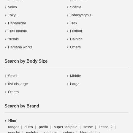
Volvo
Scania
Tokyu
Tohosyaryou
Hanamidai
Trex
Trail mobile
Fullhalf
Yusoki
Dainichi
Hamana works
Others
Search by Body Size
Small
Middle
6studs large
Large
Others
Search by Brand
Hino
ranger
dutro
profia
super_dolphin
liesse
liesse_2
poncho
melpha
rainbow
selega
blue_ribbon