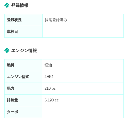
登録情報
登録状況
抹消登録済み
車検日
-
エンジン情報
燃料
軽油
エンジン型式
4HK1
馬力
210 ps
排気量
5,190 cc
ターボ
-