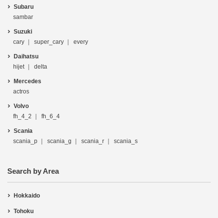
Subaru
sambar
Suzuki
cary
super_cary
every
Daihatsu
hijet
delta
Mercedes
actros
Volvo
fh_4_2
fh_6_4
Scania
scania_p
scania_g
scania_r
scania_s
Search by Area
Hokkaido
Tohoku