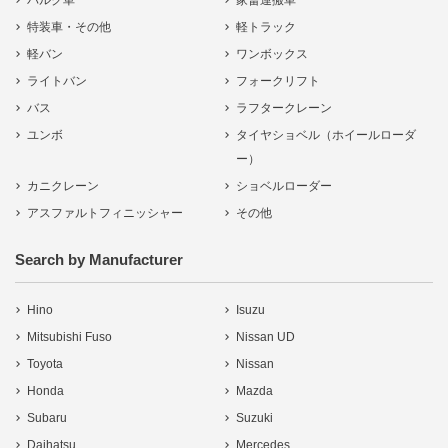
バルク車
家畜運搬車
特装車・その他
軽トラック
軽バン
ワンボックス
ライトバン
フォークリフト
バス
ラフタークレーン
ユンボ
タイヤショベル（ホイールローダ
ー）
カニクレーン
ショベルローダー
アスファルトフィニッシャー
その他
Search by Manufacturer
Hino
Isuzu
Mitsubishi Fuso
Nissan UD
Toyota
Nissan
Honda
Mazda
Subaru
Suzuki
Daihatsu
Mercedes