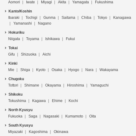
Aomori
Iwate
Miyagi
Akita
Yamagata
Fukushima
Kanto/Koshin
Ibaraki
Tochigi
Gunma
Saitama
Chiba
Tokyo
Kanagawa
Yamanashi
Nagano
Hokuriku
Niigata
Toyama
Ishikawa
Fukui
Tokai
Gifu
Shizuoka
Aichi
Kinki
Mie
Shiga
Kyoto
Osaka
Hyogo
Nara
Wakayama
Chugoku
Tottori
Shimane
Okayama
Hiroshima
Yamaguchi
Shikoku
Tokushima
Kagawa
Ehime
Kochi
North Kyusyu
Fukuoka
Saga
Nagasaki
Kumamoto
Oita
South Kyusyu
Miyazaki
Kagoshima
Okinawa