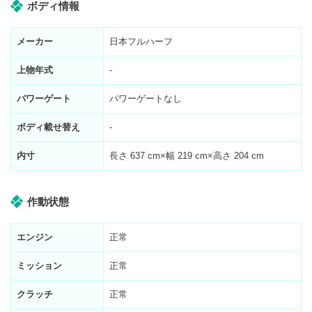
ボディ情報
メーカー
日本フルハーフ
上物年式
-
パワーゲート
パワーゲートなし
ボディ載せ替え
-
内寸
長さ
637
cm×幅
219
cm×高さ
204
cm
作動状態
エンジン
正常
ミッション
正常
クラッチ
正常