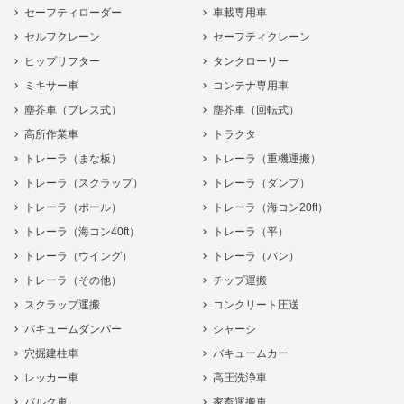
セーフティローダー
車載専用車
セルフクレーン
セーフティクレーン
ヒップリフター
タンクローリー
ミキサー車
コンテナ専用車
塵芥車（プレス式）
塵芥車（回転式）
高所作業車
トラクタ
トレーラ（まな板）
トレーラ（重機運搬）
トレーラ（スクラップ）
トレーラ（ダンプ）
トレーラ（ポール）
トレーラ（海コン20ft）
トレーラ（海コン40ft）
トレーラ（平）
トレーラ（ウイング）
トレーラ（バン）
トレーラ（その他）
チップ運搬
スクラップ運搬
コンクリート圧送
バキュームダンパー
シャーシ
穴掘建柱車
バキュームカー
レッカー車
高圧洗浄車
バルク車
家畜運搬車