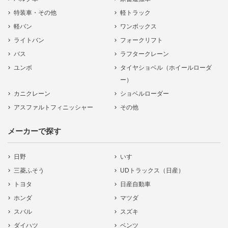
特装車・その他
軽トラック
軽バン
ワンボックス
ライトバン
フォークリフト
バス
ラフタークレーン
ユンボ
タイヤショベル（ホイールローダ
ー）
カニクレーン
ショベルローダー
アスファルトフィニッシャー
その他
メーカーで探す
日野
いすゞ
三菱ふそう
UDトラックス（日産）
トヨタ
日産自動車
ホンダ
マツダ
スバル
スズキ
ダイハツ
ベンツ