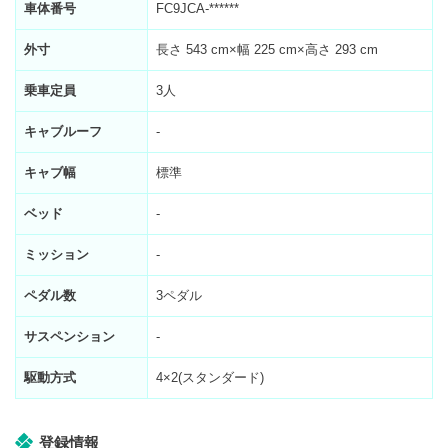
車体番号
FC9JCA-******
外寸
長さ 543 cm×幅 225 cm×高さ 293 cm
乗車定員
3人
キャブルーフ
-
キャブ幅
標準
ベッド
-
ミッション
-
ペダル数
3ペダル
サスペンション
-
駆動方式
4×2(スタンダード)
登録情報