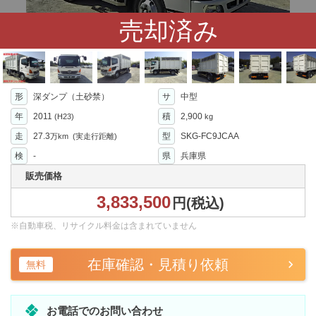
売却済み
形
深ダンプ（土砂禁）
サ
中型
年
2011
積
2,900
(H23)
kg
走
27.3
型
SKG-FC9JCAA
万km
(実走行距離)
検
-
県
兵庫県
販売価格
3,833,500
円(税込)
※自動車税、リサイクル料金は含まれていません
在庫確認・見積り依頼
無料
お電話でのお問い合わせ