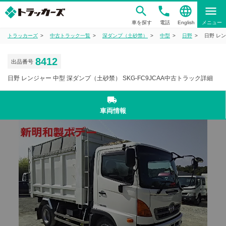
phone
language
menu
車を探す
電話
English
メニュー
トラッカーズ
中古トラック一覧
深ダンプ（土砂禁）
中型
日野
日野 レン
8412
出品番号
日野 レンジャー 中型 深ダンプ（土砂禁） SKG-FC9JCAA中古トラック詳細
local_shipping
車両情報