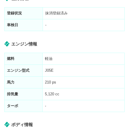
登録状況
抹消登録済み
車検日
-
エンジン情報
燃料
軽油
エンジン型式
J05E
馬力
210 ps
排気量
5,120 cc
ターボ
-
ボディ情報