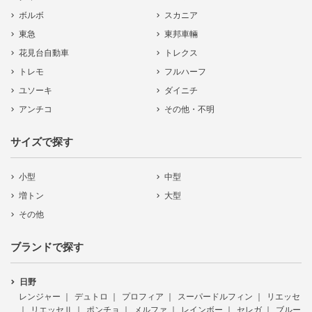
ボルボ
スカニア
東急
東邦車輛
花見台自動車
トレクス
トレモ
フルハーフ
ユソーキ
ダイニチ
アンチコ
その他・不明
サイズで探す
小型
中型
増トン
大型
その他
ブランドで探す
日野
レンジャー
デュトロ
プロフィア
スーパードルフィン
リエッセ
リエッセⅡ
ポンチョ
メルファ
レインボー
セレガ
ブルー