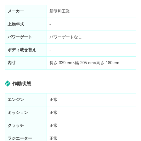
メーカー
新明和工業
上物年式
-
パワーゲート
パワーゲートなし
ボディ載せ替え
-
内寸
長さ
339
cm×幅
205
cm×高さ
180
cm
作動状態
エンジン
正常
ミッション
正常
クラッチ
正常
ラジエーター
正常