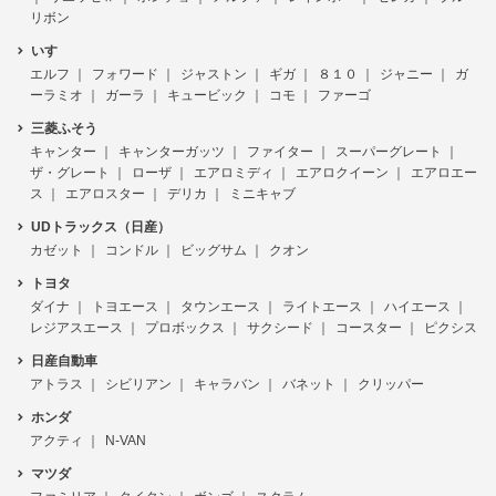
リボン
いすゞ
エルフ
フォワード
ジャストン
ギガ
８１０
ジャニー
ガ
ーラミオ
ガーラ
キュービック
コモ
ファーゴ
三菱ふそう
キャンター
キャンターガッツ
ファイター
スーパーグレート
ザ・グレート
ローザ
エアロミディ
エアロクイーン
エアロエー
ス
エアロスター
デリカ
ミニキャブ
UDトラックス（日産）
カゼット
コンドル
ビッグサム
クオン
トヨタ
ダイナ
トヨエース
タウンエース
ライトエース
ハイエース
レジアスエース
プロボックス
サクシード
コースター
ピクシス
日産自動車
アトラス
シビリアン
キャラバン
バネット
クリッパー
ホンダ
アクティ
N-VAN
マツダ