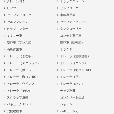
クレーン付き
トラッククレーン
ヒアブ
セルフローダー
セーフティローダー
車載専用車
セルフクレーン
セーフティクレーン
ヒップリフター
タンクローリー
ミキサー車
コンテナ専用車
塵芥車（プレス式）
塵芥車（回転式）
高所作業車
トラクタ
トレーラ（まな板）
トレーラ（重機運搬）
トレーラ（スクラップ）
トレーラ（ダンプ）
トレーラ（ポール）
トレーラ（海コン20ft）
トレーラ（海コン40ft）
トレーラ（平）
トレーラ（ウイング）
トレーラ（バン）
トレーラ（その他）
チップ運搬
スクラップ運搬
コンクリート圧送
バキュームダンパー
シャーシ
穴掘建柱車
バキュームカー