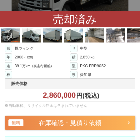
売却済み
形
幌ウィング
サ
中型
年
2008
積
2,850
(H20)
kg
走
39.1
型
PKG-FRR90S2
万km
(実走行距離)
検
-
県
愛知県
販売価格
2,860,000
円(税込)
※自動車税、リサイクル料金は含まれていません
在庫確認・見積り依頼
無料