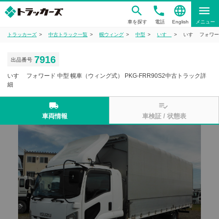
phone
language
menu
車を探す
電話
English
メニュー
トラッカーズ
中古トラック一覧
幌ウィング
中型
いすゞ
いすゞ フォワー
7916
出品番号
いすゞ フォワード 中型 幌車（ウィング式） PKG-FRR90S2中古トラック詳
細
local_shipping
playlist_add_check
車両情報
車検証 / 状態表