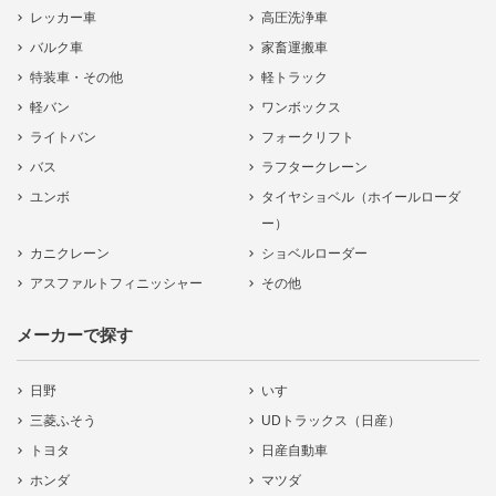
レッカー車
高圧洗浄車
バルク車
家畜運搬車
特装車・その他
軽トラック
軽バン
ワンボックス
ライトバン
フォークリフト
バス
ラフタークレーン
ユンボ
タイヤショベル（ホイールローダ
ー）
カニクレーン
ショベルローダー
アスファルトフィニッシャー
その他
メーカーで探す
日野
いすゞ
三菱ふそう
UDトラックス（日産）
トヨタ
日産自動車
ホンダ
マツダ