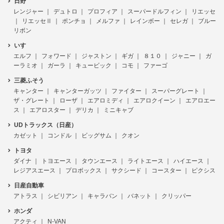
日野
レンジャー
デュトロ
プロフィア
スーパードルフィン
リエッセ
リエッセⅡ
ポンチョ
メルファ
レインボー
セレガ
ブルー
リボン
いすゞ
エルフ
フォワード
ジャストン
ギガ
８１０
ジャニー
ガ
ーラミオ
ガーラ
キュービック
コモ
ファーゴ
三菱ふそう
キャンター
キャンターガッツ
ファイター
スーパーグレート
ザ・グレート
ローザ
エアロミディ
エアロクイーン
エアロエー
ス
エアロスター
デリカ
ミニキャブ
UDトラックス（日産）
カゼット
コンドル
ビッグサム
クオン
トヨタ
ダイナ
トヨエース
タウンエース
ライトエース
ハイエース
レジアスエース
プロボックス
サクシード
コースター
ピクシス
日産自動車
アトラス
シビリアン
キャラバン
バネット
クリッパー
ホンダ
アクティ
N-VAN