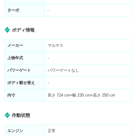
ターボ
-
ボディ情報
メーカー
マルヤス
上物年式
-
パワーゲート
パワーゲートなし
ボディ載せ替え
-
内寸
長さ
724
cm×幅
235
cm×高さ
250
cm
作動状態
エンジン
正常