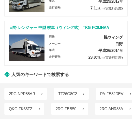
年式
平成29/2017
年
走行距離
7.1
万km
(実走行距離)
日野 レンジャー 中型 幌車（ウィング式） TKG-FC9JNAA
形状
幌ウィング
メーカー
日野
年式
平成26/2014
年
走行距離
29.9
万km
(実走行距離)
人気のキーワードで検索する
2RG-NPR88AR
TF26G8C2
PA-FE82DEV
QKG-FK65FZ
2RG-FEB50
2RG-AHR88A