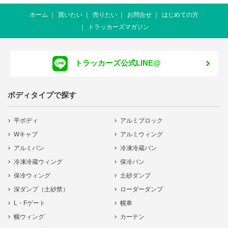
ホーム
買いたい
売りたい
お問合せ
はじめての方
トラッカーズマガジン
トラッカーズ公式LINE@
ボディタイプで探す
平ボディ
アルミブロック
Wキャブ
アルミウィング
アルミバン
冷凍冷蔵バン
冷凍冷蔵ウィング
保冷バン
保冷ウィング
土砂ダンプ
深ダンプ（土砂禁）
ローダーダンプ
L・Fゲート
幌車
幌ウィング
カーテン