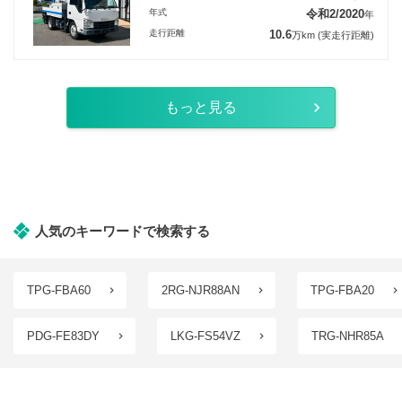
年式
令和2/2020
年
走行距離
10.6
万km
(実走行距離)
もっと見る
人気のキーワードで検索する
TPG-FBA60
2RG-NJR88AN
TPG-FBA20
PDG-FE83DY
LKG-FS54VZ
TRG-NHR85A