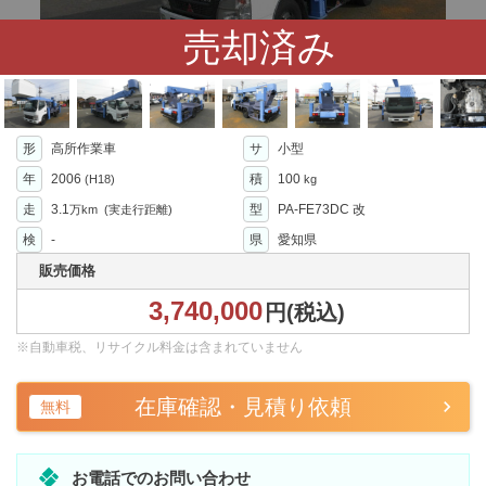
売却済み
形
高所作業車
サ
小型
年
2006
積
100
(H18)
kg
走
3.1
型
PA-FE73DC 改
万km
(実走行距離)
検
-
県
愛知県
販売価格
3,740,000
円(税込)
※自動車税、リサイクル料金は含まれていません
在庫確認・見積り依頼
無料
お電話でのお問い合わせ