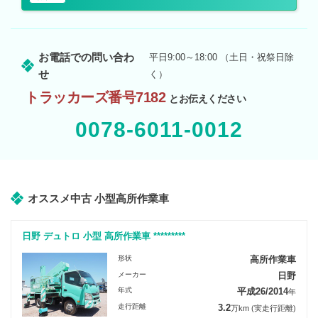
お電話での問い合わ
平日9:00～18:00 （土日・祝祭日除
せ
く）
トラッカーズ番号7182
とお伝えください
0078-6011-0012
オススメ中古 小型高所作業車
日野 デュトロ 小型 高所作業車 *********
形状
高所作業車
メーカー
日野
年式
平成26/2014
年
走行距離
3.2
万km
(実走行距離)