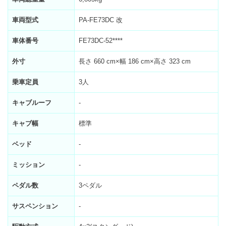
車両型式
PA-FE73DC 改
車体番号
FE73DC-52****
外寸
長さ 660 cm×幅 186 cm×高さ 323 cm
乗車定員
3人
キャブルーフ
-
キャブ幅
標準
ベッド
-
ミッション
-
ペダル数
3ペダル
サスペンション
-