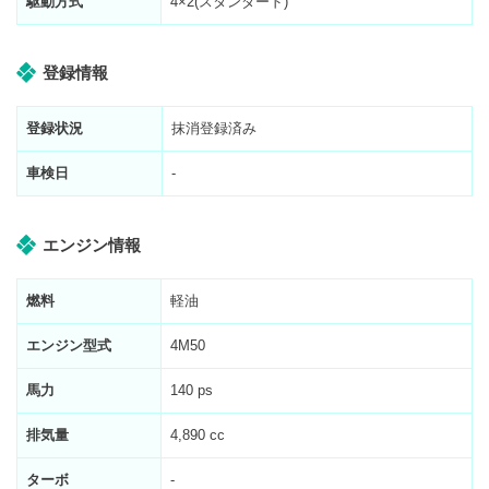
駆動方式
4×2(スタンダード)
登録情報
登録状況
抹消登録済み
車検日
-
エンジン情報
燃料
軽油
エンジン型式
4M50
馬力
140 ps
排気量
4,890 cc
ターボ
-