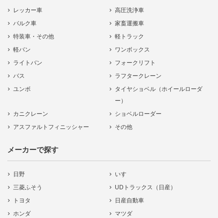
レッカー車
高圧洗浄車
バルク車
家畜運搬車
特装車・その他
軽トラック
軽バン
ワンボックス
ライトバン
フォークリフト
バス
ラフタークレーン
ユンボ
タイヤショベル（ホイールローダ
ー）
カニクレーン
ショベルローダー
アスファルトフィニッシャー
その他
メーカーで探す
日野
いすゞ
三菱ふそう
UDトラックス（日産）
トヨタ
日産自動車
ホンダ
マツダ