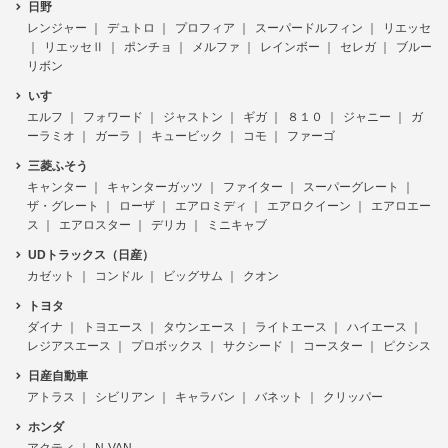
日野
レンジャー
デュトロ
プロフィア
スーパードルフィン
リエッセ
リエッセⅡ
ポンチョ
メルファ
レインボー
セレガ
ブルー
リボン
いすゞ
エルフ
フォワード
ジャストン
ギガ
８１０
ジャニー
ガ
ーラミオ
ガーラ
キュービック
コモ
ファーゴ
三菱ふそう
キャンター
キャンターガッツ
ファイター
スーパーグレート
ザ・グレート
ローザ
エアロミディ
エアロクイーン
エアロエー
ス
エアロスター
デリカ
ミニキャブ
UDトラックス（日産）
カゼット
コンドル
ビッグサム
クオン
トヨタ
ダイナ
トヨエース
タウンエース
ライトエース
ハイエース
レジアスエース
プロボックス
サクシード
コースター
ピクシス
日産自動車
アトラス
シビリアン
キャラバン
バネット
クリッパー
ホンダ