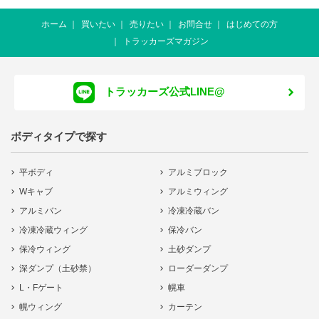
ホーム
買いたい
売りたい
お問合せ
はじめての方
トラッカーズマガジン
トラッカーズ公式LINE@
ボディタイプで探す
平ボディ
アルミブロック
Wキャブ
アルミウィング
アルミバン
冷凍冷蔵バン
冷凍冷蔵ウィング
保冷バン
保冷ウィング
土砂ダンプ
深ダンプ（土砂禁）
ローダーダンプ
L・Fゲート
幌車
幌ウィング
カーテン