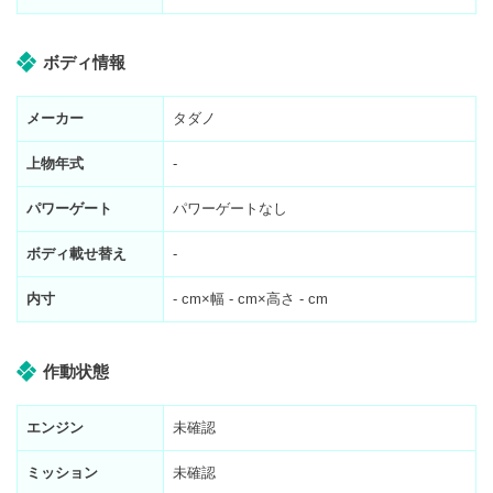
ボディ情報
メーカー
タダノ
上物年式
-
パワーゲート
パワーゲートなし
ボディ載せ替え
-
内寸
-
cm×幅
-
cm×高さ
-
cm
作動状態
エンジン
未確認
ミッション
未確認