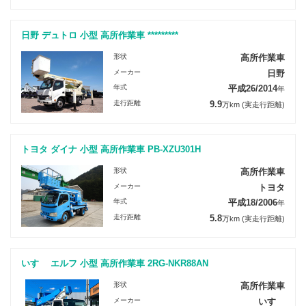
日野 デュトロ 小型 高所作業車 *********
形状
高所作業車
メーカー
日野
年式
平成26/2014
年
走行距離
9.9
万km
(実走行距離)
トヨタ ダイナ 小型 高所作業車 PB-XZU301H
形状
高所作業車
メーカー
トヨタ
年式
平成18/2006
年
走行距離
5.8
万km
(実走行距離)
いすゞ エルフ 小型 高所作業車 2RG-NKR88AN
形状
高所作業車
メーカー
いすゞ