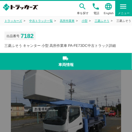
phone
language
menu
車を探す
電話
English
メニュー
トラッカーズ
中古トラック一覧
高所作業車
小型
三菱ふそう
三菱ふそう 
7182
出品番号
三菱ふそう キャンター 小型 高所作業車 PA-FE73DC中古トラック詳細
local_shipping
車両情報