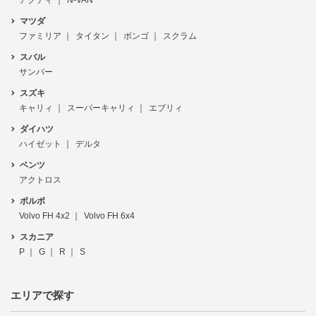
アクティ
N-VAN
マツダ
ファミリア
タイタン
ボンゴ
スクラム
スバル
サンバー
スズキ
キャリィ
スーパーキャリィ
エブリィ
ダイハツ
ハイゼット
デルタ
ベンツ
アクトロス
ボルボ
Volvo FH 4x2
Volvo FH 6x4
スカニア
P
G
R
S
エリアで探す