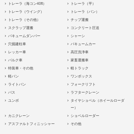
トレーラ（海コン40ft）
トレーラ（平）
トレーラ（ウイング）
トレーラ（バン）
トレーラ（その他）
チップ運搬
スクラップ運搬
コンクリート圧送
バキュームダンパー
シャーシ
穴掘建柱車
バキュームカー
レッカー車
高圧洗浄車
バルク車
家畜運搬車
特装車・その他
軽トラック
軽バン
ワンボックス
ライトバン
フォークリフト
バス
ラフタークレーン
ユンボ
タイヤショベル（ホイールローダ
ー）
カニクレーン
ショベルローダー
アスファルトフィニッシャー
その他