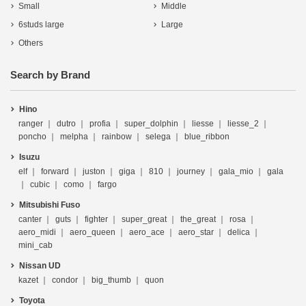
Small
Middle
6studs large
Large
Others
Search by Brand
Hino
ranger
dutro
profia
super_dolphin
liesse
liesse_2
poncho
melpha
rainbow
selega
blue_ribbon
Isuzu
elf
forward
juston
giga
810
journey
gala_mio
gala
cubic
como
fargo
Mitsubishi Fuso
canter
guts
fighter
super_great
the_great
rosa
aero_midi
aero_queen
aero_ace
aero_star
delica
mini_cab
Nissan UD
kazet
condor
big_thumb
quon
Toyota