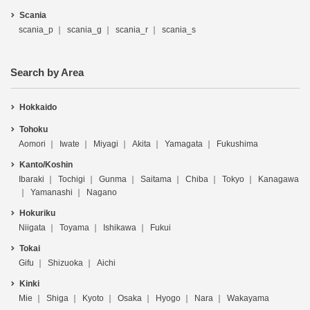
Scania
scania_p
scania_g
scania_r
scania_s
Search by Area
Hokkaido
Tohoku
Aomori
Iwate
Miyagi
Akita
Yamagata
Fukushima
Kanto/Koshin
Ibaraki
Tochigi
Gunma
Saitama
Chiba
Tokyo
Kanagawa
Yamanashi
Nagano
Hokuriku
Niigata
Toyama
Ishikawa
Fukui
Tokai
Gifu
Shizuoka
Aichi
Kinki
Mie
Shiga
Kyoto
Osaka
Hyogo
Nara
Wakayama