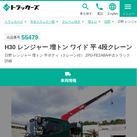
phone
language
menu
車を探す
電話
English
メニュー
トラッカーズ
中古トラック一覧
クレーン付き
増トン
日野
日野 レンジャ
55479
出品番号
H30 レンジャー 増トン ワイド 平 4段クレーン
日野 レンジャー 増トン 平ボディ（クレーン付） 2PG-FE2ABA中古トラック
詳細
local_shipping
車両情報