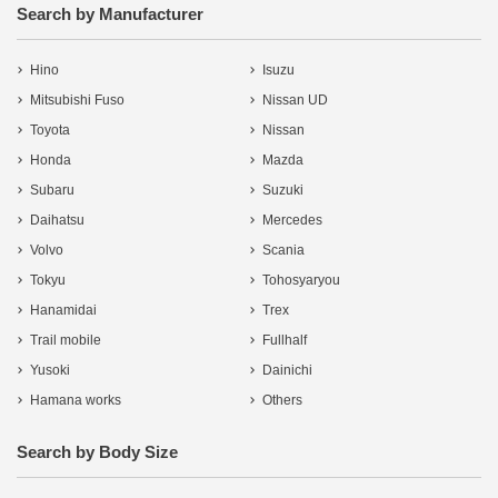
Search by Manufacturer
Hino
Isuzu
Mitsubishi Fuso
Nissan UD
Toyota
Nissan
Honda
Mazda
Subaru
Suzuki
Daihatsu
Mercedes
Volvo
Scania
Tokyu
Tohosyaryou
Hanamidai
Trex
Trail mobile
Fullhalf
Yusoki
Dainichi
Hamana works
Others
Search by Body Size