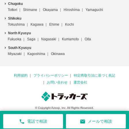
Chugoku
Tottori
Shimane
Okayama
Hiroshima
Yamaguchi
Shikoku
Tokushima
Kagawa
Ehime
Kochi
North Kyusyu
Fukuoka
Saga
Nagasaki
Kumamoto
Oita
South Kyusyu
Miyazaki
Kagoshima
Okinawa
利用規約
プライバシーポリシー
特定商取引法に基づく表記
お問い合わせ
運営会社
© Copyright Azoop, Inc. All Rights Reserved.
phone
mail
電話で相談
メールで相談