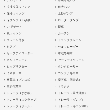
アルミバン
冷凍冷蔵バン
冷凍冷蔵ウィング
保冷バン
保冷ウィング
土砂ダンプ
深ダンプ（土砂禁）
ローダーダンプ
L・Fゲート
幌車
幌ウィング
カーテン
クレーン付き
トラッククレーン
ヒアブ
セルフローダー
セーフティローダー
車載専用車
セルフクレーン
セーフティクレーン
ヒップリフター
タンクローリー
ミキサー車
コンテナ専用車
塵芥車（プレス式）
塵芥車（回転式）
高所作業車
トラクタ
トレーラ（まな板）
トレーラ（重機運搬）
トレーラ（スクラップ）
トレーラ（ダンプ）
トレーラ（ポール）
トレーラ（海コン20ft）