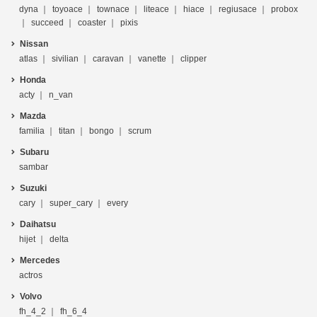
dyna
toyoace
townace
liteace
hiace
regiusace
probox
succeed
coaster
pixis
Nissan
atlas
sivilian
caravan
vanette
clipper
Honda
acty
n_van
Mazda
familia
titan
bongo
scrum
Subaru
sambar
Suzuki
cary
super_cary
every
Daihatsu
hijet
delta
Mercedes
actros
Volvo
fh_4_2
fh_6_4