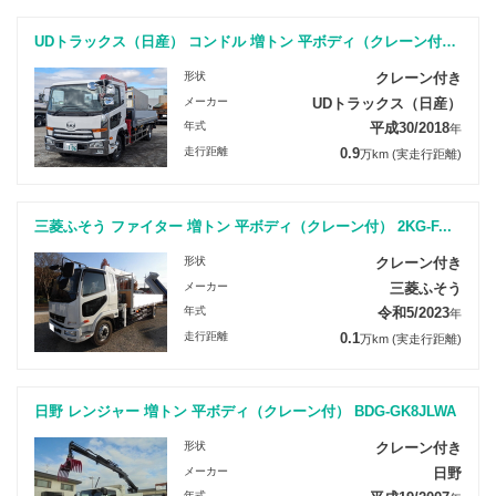
UDトラックス（日産） コンドル 増トン 平ボディ（クレーン付） ...
形状
クレーン付き
メーカー
UDトラックス（日産）
年式
平成30/2018
年
走行距離
0.9
万km
(実走行距離)
三菱ふそう ファイター 増トン 平ボディ（クレーン付） 2KG-F...
形状
クレーン付き
メーカー
三菱ふそう
年式
令和5/2023
年
走行距離
0.1
万km
(実走行距離)
日野 レンジャー 増トン 平ボディ（クレーン付） BDG-GK8JLWA
形状
クレーン付き
メーカー
日野
年式