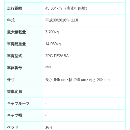
走行距離
45,384km （実走行距離）
年式
平成30/2018年 11月
最大積載量
7,700kg
車両総重量
14,060kg
車両型式
2PG-FE2ABA
車体番号
****
外寸
長さ 945 cm×幅 246 cm×高さ 298 cm
乗車定員
-
キャブルーフ
-
キャブ幅
-
ベッド
あり