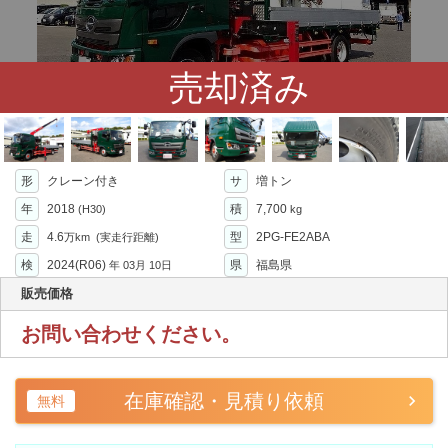
売却済み
形
クレーン付き
サ
増トン
年
2018
積
7,700
(H30)
kg
走
4.6
型
2PG-FE2ABA
万km
(実走行距離)
検
2024(R06)
県
福島県
年
03月 10日
販売価格
お問い合わせください。
在庫確認・見積り依頼
無料