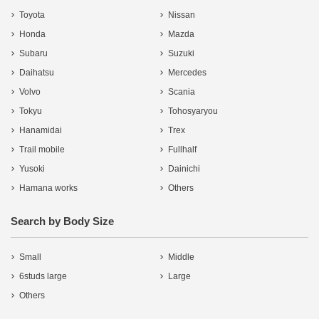
Toyota
Nissan
Honda
Mazda
Subaru
Suzuki
Daihatsu
Mercedes
Volvo
Scania
Tokyu
Tohosyaryou
Hanamidai
Trex
Trail mobile
Fullhalf
Yusoki
Dainichi
Hamana works
Others
Search by Body Size
Small
Middle
6studs large
Large
Others