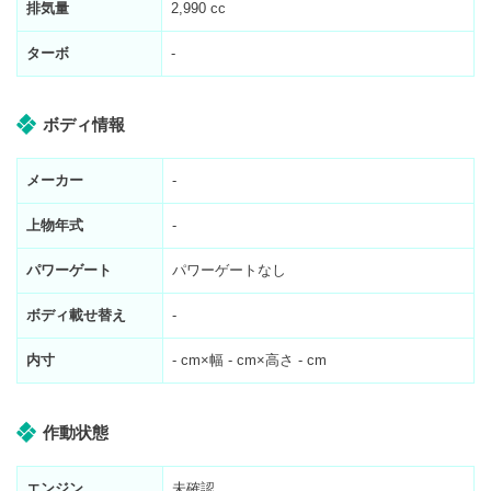
排気量
2,990 cc
ターボ
-
ボディ情報
メーカー
-
上物年式
-
パワーゲート
パワーゲートなし
ボディ載せ替え
-
内寸
-
cm×幅
-
cm×高さ
-
cm
作動状態
エンジン
未確認