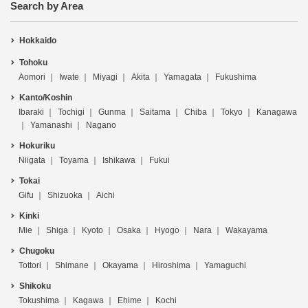
Search by Area
Hokkaido
Tohoku
Aomori
Iwate
Miyagi
Akita
Yamagata
Fukushima
Kanto/Koshin
Ibaraki
Tochigi
Gunma
Saitama
Chiba
Tokyo
Kanagawa
Yamanashi
Nagano
Hokuriku
Niigata
Toyama
Ishikawa
Fukui
Tokai
Gifu
Shizuoka
Aichi
Kinki
Mie
Shiga
Kyoto
Osaka
Hyogo
Nara
Wakayama
Chugoku
Tottori
Shimane
Okayama
Hiroshima
Yamaguchi
Shikoku
Tokushima
Kagawa
Ehime
Kochi