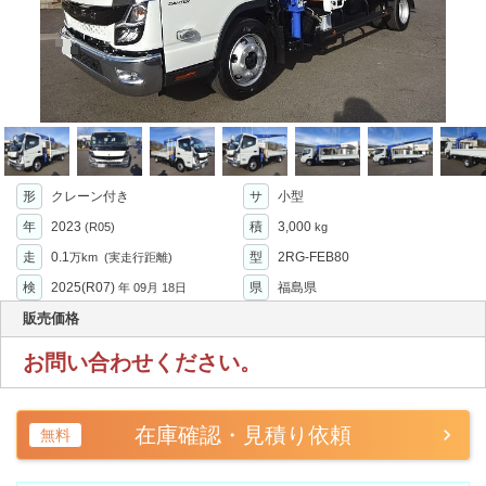
形
クレーン付き
サ
小型
年
2023
積
3,000
(R05)
kg
走
0.1
型
2RG-FEB80
万km
(実走行距離)
検
2025(R07)
県
福島県
年
09月 18日
販売価格
お問い合わせください。
在庫確認・見積り依頼
無料