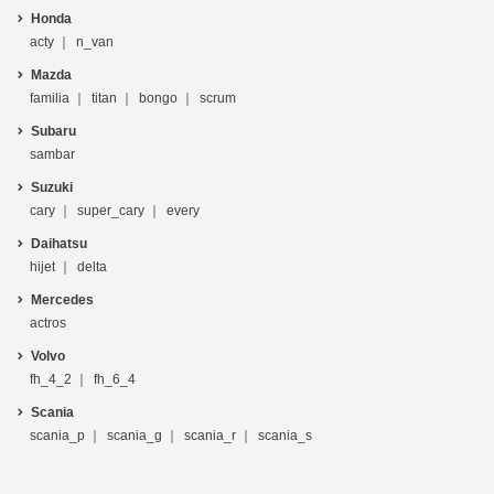
Honda
acty
n_van
Mazda
familia
titan
bongo
scrum
Subaru
sambar
Suzuki
cary
super_cary
every
Daihatsu
hijet
delta
Mercedes
actros
Volvo
fh_4_2
fh_6_4
Scania
scania_p
scania_g
scania_r
scania_s