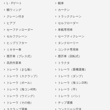
L・Fゲート
幌車
幌ウィング
カーテン
クレーン付き
トラッククレーン
ヒアブ
セルフローダー
セーフティローダー
車載専用車
セルフクレーン
セーフティクレーン
ヒップリフター
タンクローリー
ミキサー車
コンテナ専用車
塵芥車（プレス式）
塵芥車（回転式）
高所作業車
トラクタ
トレーラ（まな板）
トレーラ（重機運搬）
トレーラ（スクラップ）
トレーラ（ダンプ）
トレーラ（ポール）
トレーラ（海コン20ft）
トレーラ（海コン40ft）
トレーラ（平）
トレーラ（ウイング）
トレーラ（バン）
トレーラ（その他）
チップ運搬
スクラップ運搬
コンクリート圧送