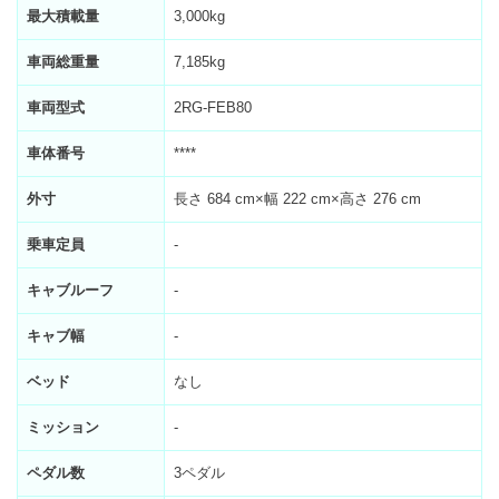
最大積載量
3,000kg
車両総重量
7,185kg
車両型式
2RG-FEB80
車体番号
****
外寸
長さ 684 cm×幅 222 cm×高さ 276 cm
乗車定員
-
キャブルーフ
-
キャブ幅
-
ベッド
なし
ミッション
-
ペダル数
3ペダル