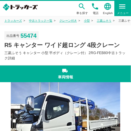
phone
language
menu
車を探す
電話
English
メニュー
トラッカーズ
中古トラック一覧
クレーン付き
小型
三菱ふそう
三菱ふそう
55474
出品番号
R5 キャンター ワイド超ロング 4段クレーン
三菱ふそう キャンター 小型 平ボディ（クレーン付） 2RG-FEB80中古トラッ
ク詳細
local_shipping
車両情報