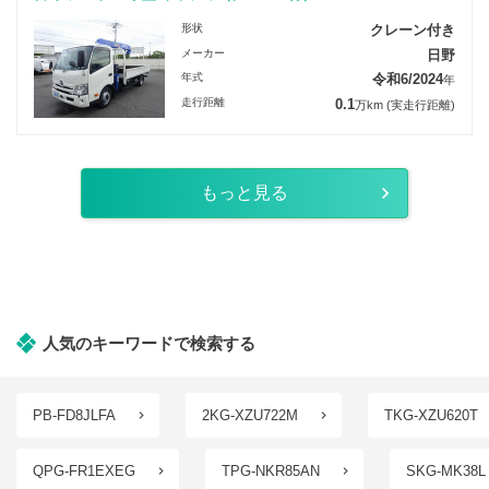
形状
クレーン付き
メーカー
日野
年式
令和6/2024
年
走行距離
0.1
万km
(実走行距離)
もっと見る
人気のキーワードで検索する
PB-FD8JLFA
2KG-XZU722M
TKG-XZU620T
QPG-FR1EXEG
TPG-NKR85AN
SKG-MK38L