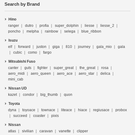
Search by Brand
Hino
ranger
dutro
profia
super_dolphin
liesse
liesse_2
poncho
melpha
rainbow
selega
blue_ribbon
Isuzu
elf
forward
juston
giga
810
journey
gala_mio
gala
cubic
como
fargo
Mitsubishi Fuso
canter
guts
fighter
super_great
the_great
rosa
aero_midi
aero_queen
aero_ace
aero_star
delica
mini_cab
Nissan UD
kazet
condor
big_thumb
quon
Toyota
dyna
toyoace
townace
liteace
hiace
regiusace
probox
succeed
coaster
pixis
Nissan
atlas
sivilian
caravan
vanette
clipper