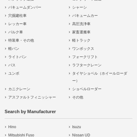
バキュームダンパー
シャーシ
穴掘建柱車
バキュームカー
レッカー車
高圧洗浄車
バルク車
家畜運搬車
特装車・その他
軽トラック
軽バン
ワンボックス
ライトバン
フォークリフト
バス
ラフタークレーン
ユンボ
タイヤショベル（ホイールローダ
ー）
カニクレーン
ショベルローダー
アスファルトフィニッシャー
その他
Search by Manufacturer
Hino
Isuzu
Mitsubishi Fuso
Nissan UD