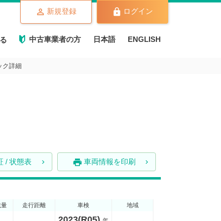
新規登録
ログイン
中古車業者の方
日本語
ENGLISH
る
ラック詳細
 / 状態表
車両情報を印刷
print
載量
走行距離
車検
地域
2023(R05)
年