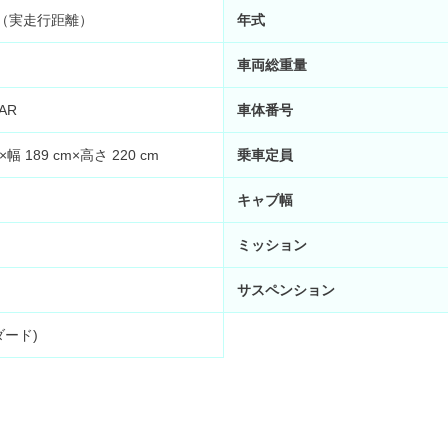
km （実走行距離）
年式
車両総重量
AR
車体番号
×幅 189 cm×高さ 220 cm
乗車定員
キャブ幅
ミッション
サスペンション
ダード)