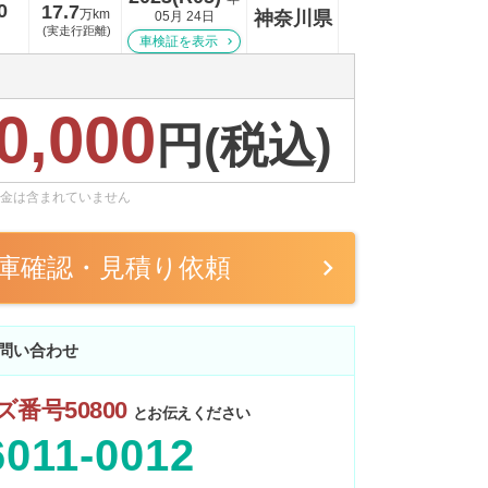
0
17.7
万km
神奈川県
05月 24日
(実走行距離)
車検証を表示
0,000
円(税込)
金は含まれていません
庫確認・見積り依頼
問い合わせ
番号50800
とお伝えください
6011-0012