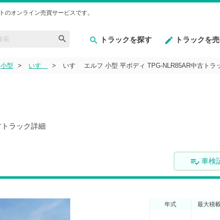
トのオンライン売買サービスです。
トラックを探す
トラックを売
小型
いすゞ
いすゞ エルフ 小型 平ボディ TPG-NLR85AR中古ト
中古トラック詳細
車検証
playlist_add_check
年式
最大積