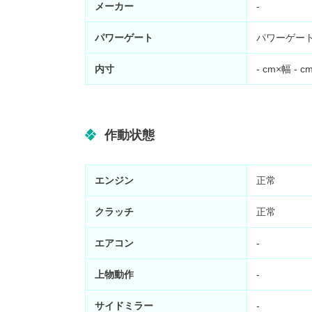
メーカー
-
パワーゲート
パワーゲー
内寸
-
cm×幅
-
c
作動状態
エンジン
正常
クラッチ
正常
エアコン
-
上物動作
-
サイドミラー
-