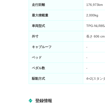
走行距離
176,973
最大積載量
2,000kg
車両型式
TPG-NLR85
外寸
長さ 606 cm
キャブルーフ
-
ベッド
-
ペダル数
-
駆動方式
4×2(スタン
登録情報