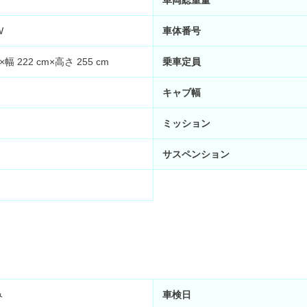
車両総重量
W
車体番号
×幅 222 cm×高さ 255 cm
乗車定員
キャブ幅
ミッション
サスペンション
み
車検日