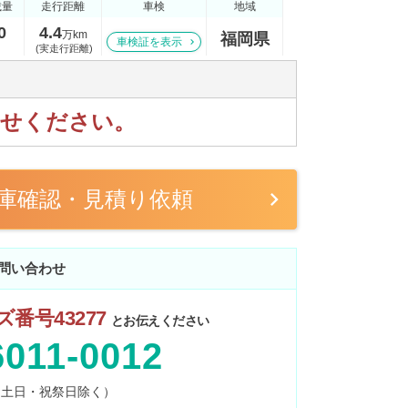
載量
走行距離
車検
地域
0
4.4
万km
福岡県
車検証を表示
(実走行距離)
わせください。
庫確認・見積り依頼
問い合わせ
番号43277
とお伝えください
6011-0012
0 （土日・祝祭日除く）