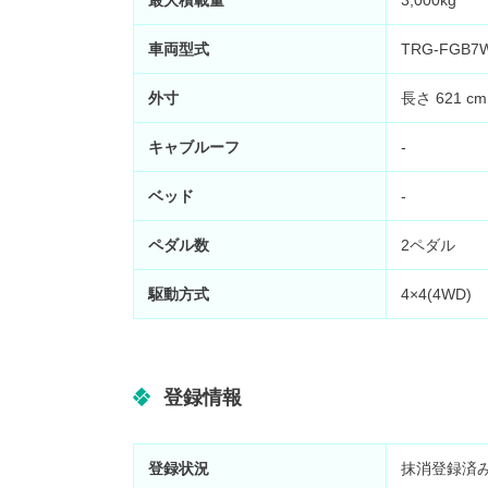
最大積載量
3,000kg
車両型式
TRG-FGB7
外寸
長さ 621 cm
キャブルーフ
-
ベッド
-
ペダル数
2ペダル
駆動方式
4×4(4WD)
登録情報
登録状況
抹消登録済