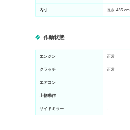
内寸
長さ
435
c
作動状態
エンジン
正常
クラッチ
正常
エアコン
-
上物動作
-
サイドミラー
-