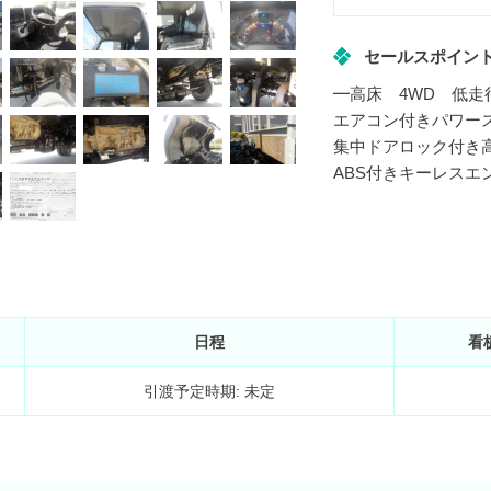
セールスポイン
━高床 4WD 低走行
エアコン付きパワー
集中ドアロック付き高
ABS付きキーレスエ
日程
看
引渡予定時期: 未定