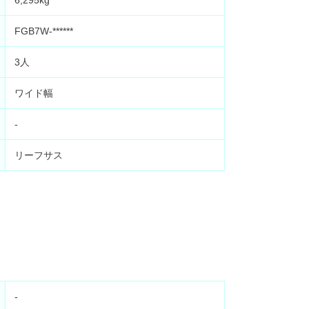
6,295kg
FGB7W-******
3人
ワイド幅
-
リーフサス
-