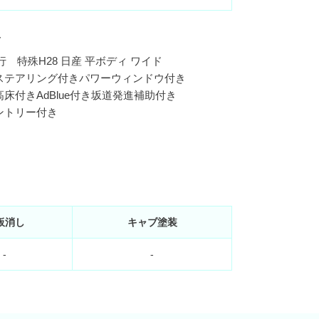
ト
 特殊H28 日産 平ボディ ワイド
ステアリング付きパワーウィンドウ付き
床付きAdBlue付き坂道発進補助付き
ントリー付き
板消し
キャブ塗装
-
-