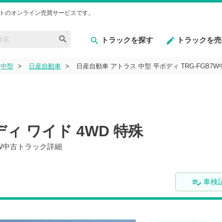
トのオンライン売買サービスです。
トラックを探す
トラックを売
中型
日産自動車
日産自動車 アトラス 中型 平ボディ TRG-FGB7
ボディ ワイド 4WD 特殊
7W中古トラック詳細
車検証
playlist_add_check