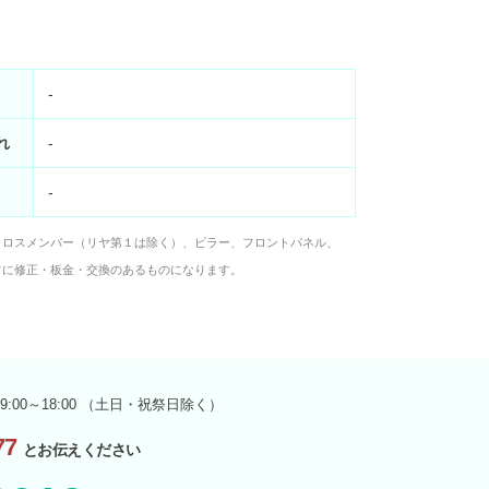
-
れ
-
-
クロスメンバー（リヤ第１は除く）、ピラー、フロントパネル、
フに修正・板金・交換のあるものになります。
9:00～18:00 （土日・祝祭日除く）
7
とお伝えください