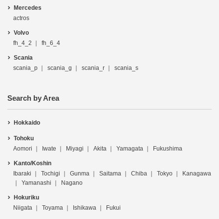
Mercedes
actros
Volvo
fh_4_2
fh_6_4
Scania
scania_p
scania_g
scania_r
scania_s
Search by Area
Hokkaido
Tohoku
Aomori
Iwate
Miyagi
Akita
Yamagata
Fukushima
Kanto/Koshin
Ibaraki
Tochigi
Gunma
Saitama
Chiba
Tokyo
Kanagawa
Yamanashi
Nagano
Hokuriku
Niigata
Toyama
Ishikawa
Fukui