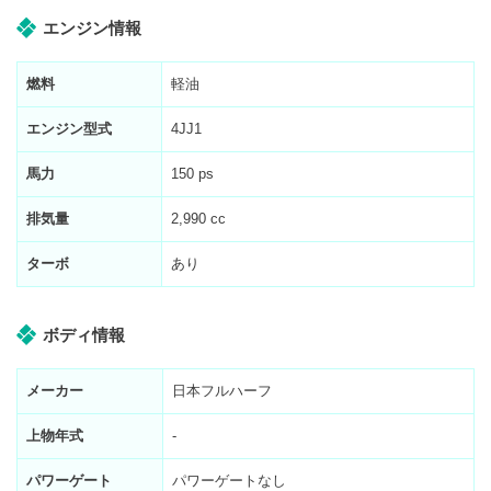
エンジン情報
燃料
軽油
エンジン型式
4JJ1
馬力
150 ps
排気量
2,990 cc
ターボ
あり
ボディ情報
メーカー
日本フルハーフ
上物年式
-
パワーゲート
パワーゲートなし