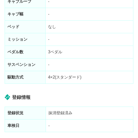
キャブルーフ
-
キャブ幅
-
ベッド
なし
ミッション
-
ペダル数
3ペダル
サスペンション
-
駆動方式
4×2(スタンダード)
登録情報
登録状況
抹消登録済み
車検日
-