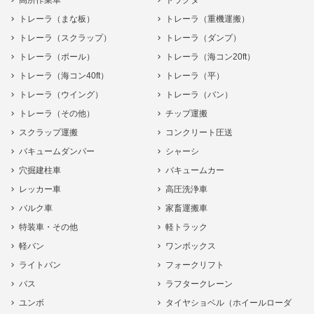
高所作業車
トラクタ
トレーラ（まな板）
トレーラ（重機運搬）
トレーラ（スクラップ）
トレーラ（ダンプ）
トレーラ（ポール）
トレーラ（海コン20ft）
トレーラ（海コン40ft）
トレーラ（平）
トレーラ（ウイング）
トレーラ（バン）
トレーラ（その他）
チップ運搬
スクラップ運搬
コンクリート圧送
バキュームダンパー
シャーシ
穴掘建柱車
バキュームカー
レッカー車
高圧洗浄車
バルク車
家畜運搬車
特装車・その他
軽トラック
軽バン
ワンボックス
ライトバン
フォークリフト
バス
ラフタークレーン
ユンボ
タイヤショベル（ホイールローダ