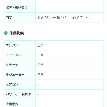
ボディ載せ替え
-
内寸
長さ
447
cm×幅
177
cm×高さ
215
cm
作動状態
エンジン
正常
ミッション
正常
クラッチ
正常
ラジエーター
正常
エアコン
-
パワーゲート動作
-
上物動作
-