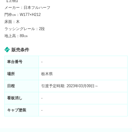
【上物】
メーカー：日本フルハーフ
門枠㎝：W177×H212
床面：木
ラッシングレール：2段
地上高：89㎝
販売条件
車台番号
-
場所
栃木県
日程
引渡予定時期: 2023年03月09日～
看板消し
-
キャブ塗装
-