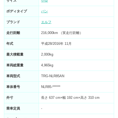
サイズ
小型
ボディタイプ
バン
ブランド
エルフ
走行距離
216,000km （実走行距離）
年式
平成28/2016年 11月
最大積載量
2,000kg
車両総重量
4,965kg
車両型式
TRG-NLR85AN
車体番号
NLR85-******
外寸
長さ 637 cm×幅 192 cm×高さ 310 cm
乗車定員
-