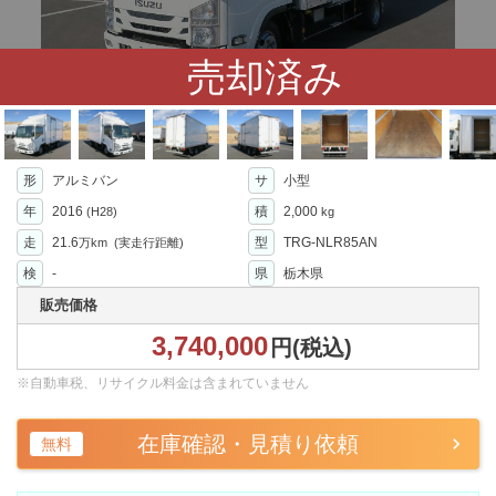
売却済み
形
アルミバン
サ
小型
年
2016
積
2,000
(H28)
kg
走
21.6
型
TRG-NLR85AN
万km
(実走行距離)
検
-
県
栃木県
販売価格
3,740,000
円(税込)
※自動車税、リサイクル料金は含まれていません
在庫確認・見積り依頼
無料