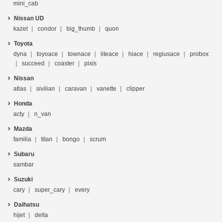
mini_cab
Nissan UD
kazet
condor
big_thumb
quon
Toyota
dyna
toyoace
townace
liteace
hiace
regiusace
probox
succeed
coaster
pixis
Nissan
atlas
sivilian
caravan
vanette
clipper
Honda
acty
n_van
Mazda
familia
titan
bongo
scrum
Subaru
sambar
Suzuki
cary
super_cary
every
Daihatsu
hijet
delta