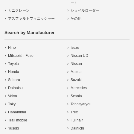
ー）
カニクレーン
ショベルローダー
アスファルトフィニッシャー
その他
Search by Manufacturer
Hino
Isuzu
Mitsubishi Fuso
Nissan UD
Toyota
Nissan
Honda
Mazda
Subaru
Suzuki
Daihatsu
Mercedes
Volvo
Scania
Tokyu
Tohosyaryou
Hanamidai
Trex
Trail mobile
Fullhalf
Yusoki
Dainichi