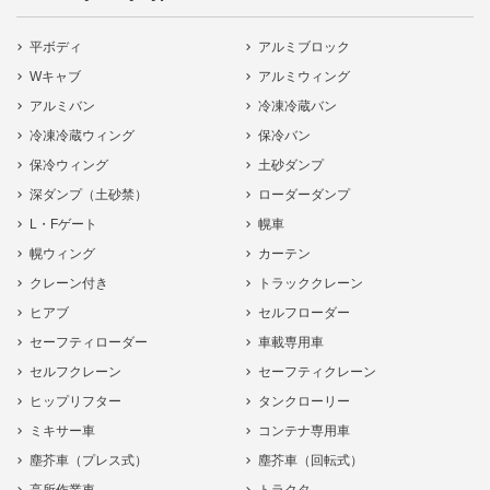
平ボディ
アルミブロック
Wキャブ
アルミウィング
アルミバン
冷凍冷蔵バン
冷凍冷蔵ウィング
保冷バン
保冷ウィング
土砂ダンプ
深ダンプ（土砂禁）
ローダーダンプ
L・Fゲート
幌車
幌ウィング
カーテン
クレーン付き
トラッククレーン
ヒアブ
セルフローダー
セーフティローダー
車載専用車
セルフクレーン
セーフティクレーン
ヒップリフター
タンクローリー
ミキサー車
コンテナ専用車
塵芥車（プレス式）
塵芥車（回転式）