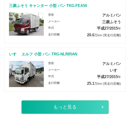
三菱ふそう キャンター 小型 バン TKG-FEA50
形状
アルミバン
メーカー
三菱ふそう
年式
平成27/2015
年
走行距離
20.6
万km
(実走行距離)
いすゞ エルフ 小型 バン TRG-NLR85AN
形状
アルミバン
メーカー
いすゞ
年式
平成27/2015
年
走行距離
25.1
万km
(実走行距離)
もっと見る