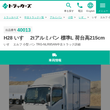
phone
language
menu
車を探す
電話
English
メニュー
トラッカーズ
中古トラック一覧
アルミバン
小型
いすゞ
いすゞ エルフ 小
40013
出品番号
H28 いすゞ 2tアルミバン 標準L 荷台高215cm
いすゞ エルフ 小型 バン TRG-NLR85AN中古トラック詳細
local_shipping
車両情報