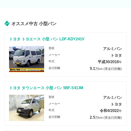
オススメ中古 小型バン
トヨタ トヨエース 小型 バン LDF-KDY241V
形状
アルミバン
メーカー
トヨタ
年式
平成30/2018
年
走行距離
9.1
万km
(実走行距離)
トヨタ タウンエース 小型 バン 5BF-S413M
形状
アルミバン
メーカー
トヨタ
年式
令和4/2022
年
走行距離
2.5
万km
(実走行距離)