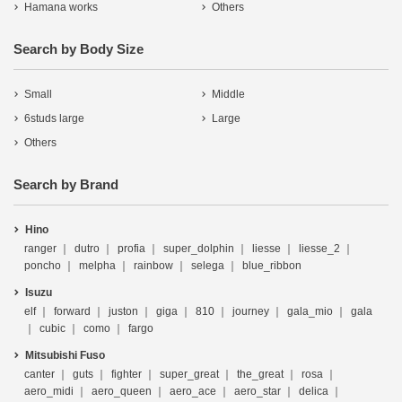
Hamana works
Others
Search by Body Size
Small
Middle
6studs large
Large
Others
Search by Brand
Hino
ranger
dutro
profia
super_dolphin
liesse
liesse_2
poncho
melpha
rainbow
selega
blue_ribbon
Isuzu
elf
forward
juston
giga
810
journey
gala_mio
gala
cubic
como
fargo
Mitsubishi Fuso
canter
guts
fighter
super_great
the_great
rosa
aero_midi
aero_queen
aero_ace
aero_star
delica