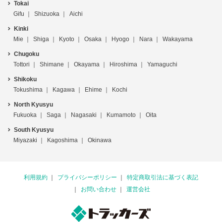
Tokai
Gifu
Shizuoka
Aichi
Kinki
Mie
Shiga
Kyoto
Osaka
Hyogo
Nara
Wakayama
Chugoku
Tottori
Shimane
Okayama
Hiroshima
Yamaguchi
Shikoku
Tokushima
Kagawa
Ehime
Kochi
North Kyusyu
Fukuoka
Saga
Nagasaki
Kumamoto
Oita
South Kyusyu
Miyazaki
Kagoshima
Okinawa
利用規約
プライバシーポリシー
特定商取引法に基づく表記
お問い合わせ
運営会社