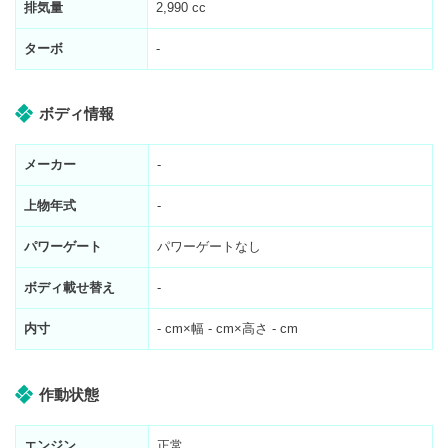
排気量
2,990 cc
ターボ
-
ボディ情報
メーカー
-
上物年式
-
パワーゲート
パワーゲートなし
ボディ載せ替え
-
内寸
-
cm×幅
-
cm×高さ
-
cm
作動状態
エンジン
正常