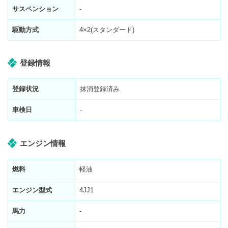
サスペンション
-
駆動方式
4×2(スタンダード)
登録情報
登録状況
抹消登録済み
車検日
-
エンジン情報
燃料
軽油
エンジン型式
4JJ1
馬力
-