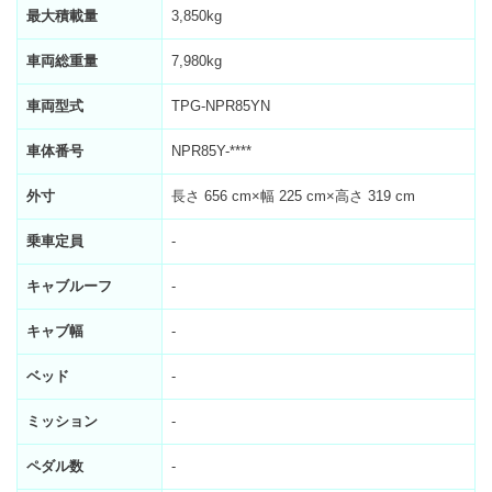
最大積載量
3,850kg
車両総重量
7,980kg
車両型式
TPG-NPR85YN
車体番号
NPR85Y-****
外寸
長さ 656 cm×幅 225 cm×高さ 319 cm
乗車定員
-
キャブルーフ
-
キャブ幅
-
ベッド
-
ミッション
-
ペダル数
-