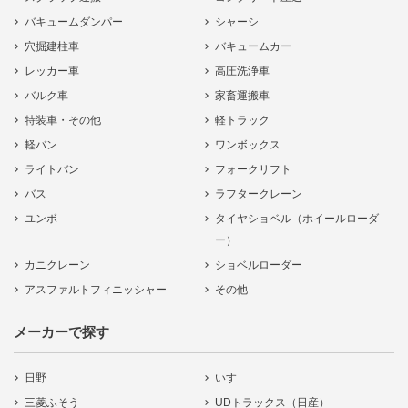
バキュームダンパー
シャーシ
穴掘建柱車
バキュームカー
レッカー車
高圧洗浄車
バルク車
家畜運搬車
特装車・その他
軽トラック
軽バン
ワンボックス
ライトバン
フォークリフト
バス
ラフタークレーン
ユンボ
タイヤショベル（ホイールローダ
ー）
カニクレーン
ショベルローダー
アスファルトフィニッシャー
その他
メーカーで探す
日野
いすゞ
三菱ふそう
UDトラックス（日産）