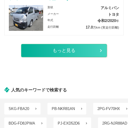
形状
アルミバン
メーカー
トヨタ
年式
令和2/2020
年
走行距離
17.0
万km
(実走行距離)
もっと見る
人気のキーワードで検索する
SKG-FBA20
PB-NKR81AN
2PG-FV70HX
BDG-FD8JPWA
PJ-EXD52D6
2RG-NJR88AD