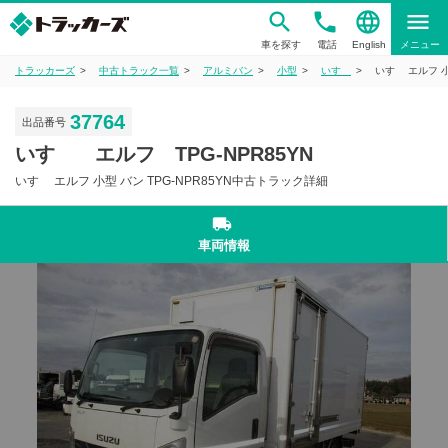
phone
language
menu
車を探す
電話
English
メニュー
トラッカーズ
中古トラック一覧
アルミバン
小型
いすゞ
いすゞ エルフ 小
37764
出品番号
いすゞ エルフ TPG-NPR85YN
いすゞ エルフ 小型 バン TPG-NPR85YN中古トラック詳細
local_shipping
車両情報