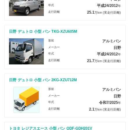
年式
平成24/2012
年
走行距離
25.1
万km
(実走行距離)
日野 デュトロ 小型 バン TKG-XZU605M
形状
アルミバン
メーカー
日野
年式
平成24/2012
年
走行距離
21.7
万km
(実走行距離)
日野 デュトロ 小型 バン 2KG-XZU712M
形状
アルミバン
メーカー
日野
年式
令和7/2025
年
走行距離
2.1
万km
(実走行距離)
トヨタ レジアスエース 小型 バン QDF-GDH201V