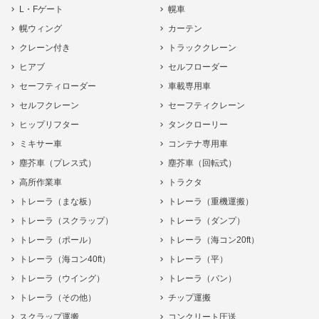
L・Fゲート
幌車
幌ウィング
カーテン
クレーン付き
トラッククレーン
ヒアブ
セルフローダー
セーフティローダー
車載専用車
セルフクレーン
セーフティクレーン
ヒップリフター
タンクローリー
ミキサー車
コンテナ専用車
塵芥車（プレス式）
塵芥車（回転式）
高所作業車
トラクタ
トレーラ（まな板）
トレーラ（重機運搬）
トレーラ（スクラップ）
トレーラ（ダンプ）
トレーラ（ポール）
トレーラ（海コン20ft）
トレーラ（海コン40ft）
トレーラ（平）
トレーラ（ウイング）
トレーラ（バン）
トレーラ（その他）
チップ運搬
スクラップ運搬
コンクリート圧送