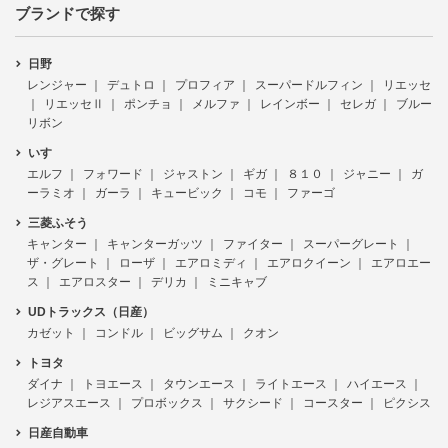
ブランドで探す
日野
レンジャー
デュトロ
プロフィア
スーパードルフィン
リエッセ
リエッセⅡ
ポンチョ
メルファ
レインボー
セレガ
ブルー
リボン
いすゞ
エルフ
フォワード
ジャストン
ギガ
８１０
ジャニー
ガ
ーラミオ
ガーラ
キュービック
コモ
ファーゴ
三菱ふそう
キャンター
キャンターガッツ
ファイター
スーパーグレート
ザ・グレート
ローザ
エアロミディ
エアロクイーン
エアロエー
ス
エアロスター
デリカ
ミニキャブ
UDトラックス（日産）
カゼット
コンドル
ビッグサム
クオン
トヨタ
ダイナ
トヨエース
タウンエース
ライトエース
ハイエース
レジアスエース
プロボックス
サクシード
コースター
ピクシス
日産自動車