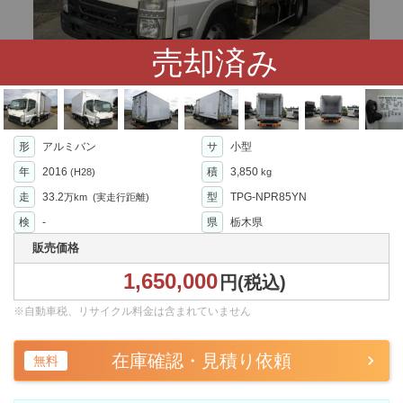
売却済み
形
アルミバン
サ
小型
年
2016
積
3,850
(H28)
kg
走
33.2
型
TPG-NPR85YN
万km
(実走行距離)
検
-
県
栃木県
販売価格
1,650,000
円(税込)
※自動車税、リサイクル料金は含まれていません
在庫確認・見積り依頼
無料