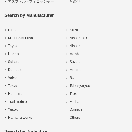
アスファルトフィニッシャー
その他
Search by Manufacturer
Hino
Isuzu
Mitsubishi Fuso
Nissan UD
Toyota
Nissan
Honda
Mazda
Subaru
Suzuki
Daihatsu
Mercedes
Volvo
Scania
Tokyu
Tohosyaryou
Hanamidai
Trex
Trail mobile
Fullhalf
Yusoki
Dainichi
Hamana works
Others
Search by Body Size