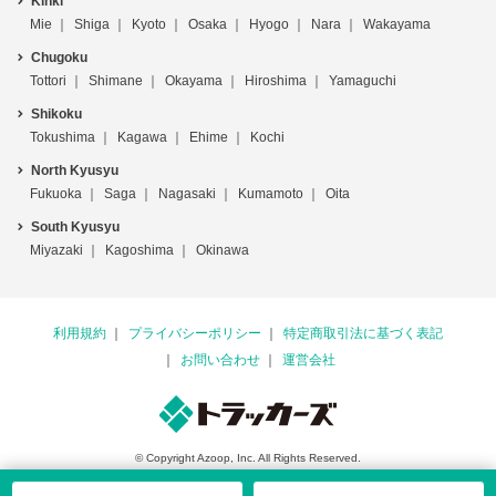
Kinki
Mie
Shiga
Kyoto
Osaka
Hyogo
Nara
Wakayama
Chugoku
Tottori
Shimane
Okayama
Hiroshima
Yamaguchi
Shikoku
Tokushima
Kagawa
Ehime
Kochi
North Kyusyu
Fukuoka
Saga
Nagasaki
Kumamoto
Oita
South Kyusyu
Miyazaki
Kagoshima
Okinawa
利用規約
プライバシーポリシー
特定商取引法に基づく表記
お問い合わせ
運営会社
© Copyright Azoop, Inc. All Rights Reserved.