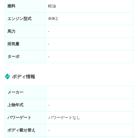
燃料
軽油
エンジン型式
4HK1
馬力
-
排気量
-
ターボ
-
ボディ情報
メーカー
上物年式
-
パワーゲート
パワーゲートなし
ボディ載せ替え
-