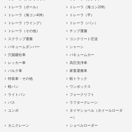
トレーラ（ポール）
トレーラ（海コン20ft）
トレーラ（海コン40ft）
トレーラ（平）
トレーラ（ウイング）
トレーラ（バン）
トレーラ（その他）
チップ運搬
スクラップ運搬
コンクリート圧送
バキュームダンパー
シャーシ
穴掘建柱車
バキュームカー
レッカー車
高圧洗浄車
バルク車
家畜運搬車
特装車・その他
軽トラック
軽バン
ワンボックス
ライトバン
フォークリフト
バス
ラフタークレーン
ユンボ
タイヤショベル（ホイールローダ
ー）
カニクレーン
ショベルローダー