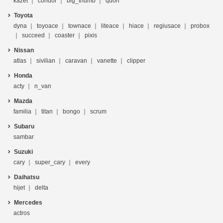
kazet
condor
big_thumb
quon
Toyota
dyna
toyoace
townace
liteace
hiace
regiusace
probox
succeed
coaster
pixis
Nissan
atlas
sivilian
caravan
vanette
clipper
Honda
acty
n_van
Mazda
familia
titan
bongo
scrum
Subaru
sambar
Suzuki
cary
super_cary
every
Daihatsu
hijet
delta
Mercedes
actros