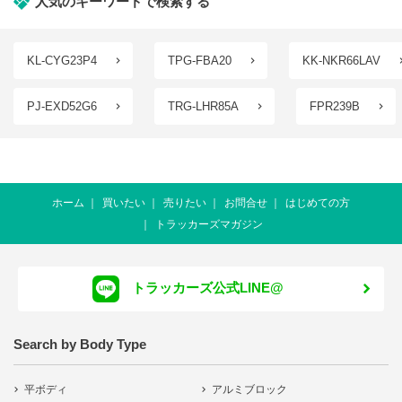
人気のキーワードで検索する
KL-CYG23P4
TPG-FBA20
KK-NKR66LAV
PJ-EXD52G6
TRG-LHR85A
FPR239B
ホーム
買いたい
売りたい
お問合せ
はじめての方
トラッカーズマガジン
トラッカーズ公式LINE@
Search by Body Type
平ボディ
アルミブロック