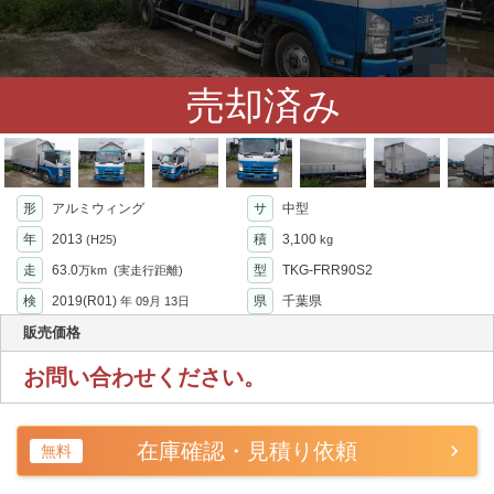
売却済み
形
アルミウィング
サ
中型
年
2013
積
3,100
(H25)
kg
走
63.0
型
TKG-FRR90S2
万km
(実走行距離)
検
2019(R01)
県
千葉県
年
09月 13日
販売価格
お問い合わせください。
在庫確認・見積り依頼
無料