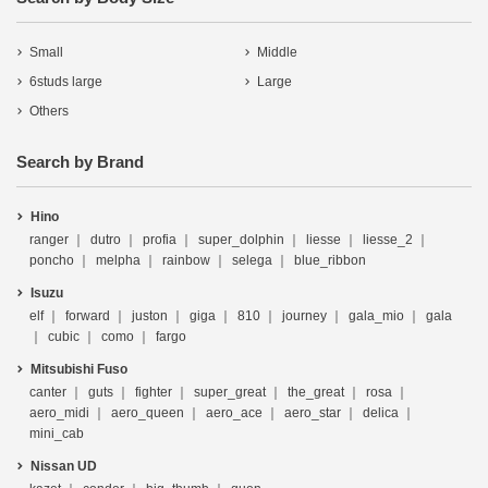
Small
Middle
6studs large
Large
Others
Search by Brand
Hino
ranger
dutro
profia
super_dolphin
liesse
liesse_2
poncho
melpha
rainbow
selega
blue_ribbon
Isuzu
elf
forward
juston
giga
810
journey
gala_mio
gala
cubic
como
fargo
Mitsubishi Fuso
canter
guts
fighter
super_great
the_great
rosa
aero_midi
aero_queen
aero_ace
aero_star
delica
mini_cab
Nissan UD