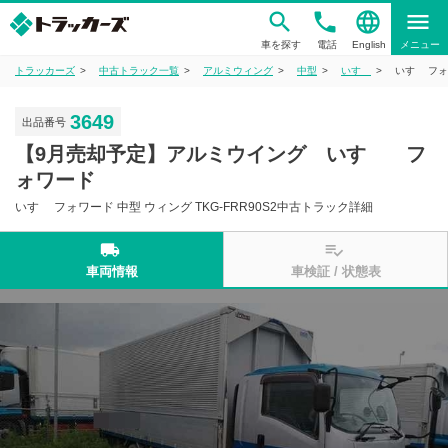
phone
language
menu
車を探す
電話
English
メニュー
トラッカーズ
中古トラック一覧
アルミウィング
中型
いすゞ
いすゞ フォ
3649
出品番号
【9月売却予定】アルミウイング いすゞ フ
ォワード
いすゞ フォワード 中型 ウィング TKG-FRR90S2中古トラック詳細
local_shipping
playlist_add_check
車両情報
車検証 / 状態表