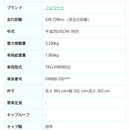
ブランド
フォワード
走行距離
629,728km （実走行距離）
年式
平成25/2013年 09月
最大積載量
3,100kg
車両総重量
7,950kg
車両型式
TKG-FRR90S2
車体番号
FRR90-705****
外寸
長さ 861 cm×幅 231 cm×高さ 353 cm
乗車定員
-
キャブルーフ
-
キャブ幅
標準