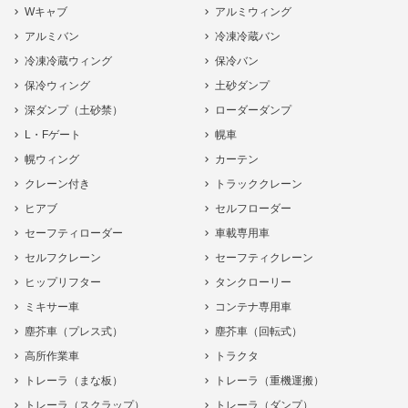
Wキャブ
アルミウィング
アルミバン
冷凍冷蔵バン
冷凍冷蔵ウィング
保冷バン
保冷ウィング
土砂ダンプ
深ダンプ（土砂禁）
ローダーダンプ
L・Fゲート
幌車
幌ウィング
カーテン
クレーン付き
トラッククレーン
ヒアブ
セルフローダー
セーフティローダー
車載専用車
セルフクレーン
セーフティクレーン
ヒップリフター
タンクローリー
ミキサー車
コンテナ専用車
塵芥車（プレス式）
塵芥車（回転式）
高所作業車
トラクタ
トレーラ（まな板）
トレーラ（重機運搬）
トレーラ（スクラップ）
トレーラ（ダンプ）