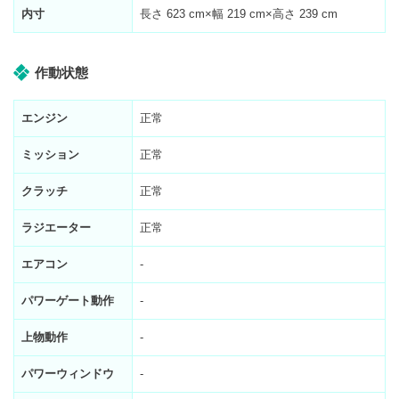
内寸
長さ
623
cm×幅
219
cm×高さ
239
cm
作動状態
エンジン
正常
ミッション
正常
クラッチ
正常
ラジエーター
正常
エアコン
-
パワーゲート動作
-
上物動作
-
パワーウィンドウ
-