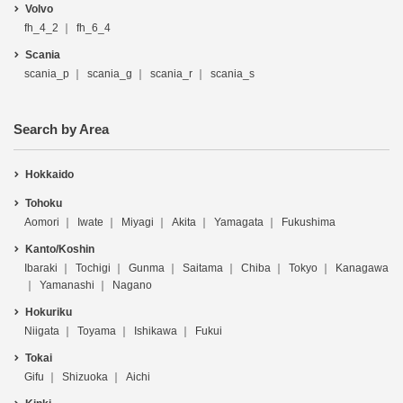
Volvo
fh_4_2
fh_6_4
Scania
scania_p
scania_g
scania_r
scania_s
Search by Area
Hokkaido
Tohoku
Aomori
Iwate
Miyagi
Akita
Yamagata
Fukushima
Kanto/Koshin
Ibaraki
Tochigi
Gunma
Saitama
Chiba
Tokyo
Kanagawa
Yamanashi
Nagano
Hokuriku
Niigata
Toyama
Ishikawa
Fukui
Tokai
Gifu
Shizuoka
Aichi