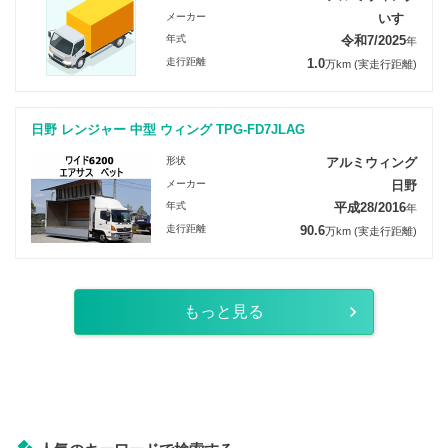
メーカー
いすゞ
年式
令和7/2025
年
走行距離
1.0
万km
(実走行距離)
日野 レンジャー 中型 ウィング TPG-FD7JLAG
形状
アルミウィング
メーカー
日野
年式
平成28/2016
年
走行距離
90.6
万km
(実走行距離)
もっと見る