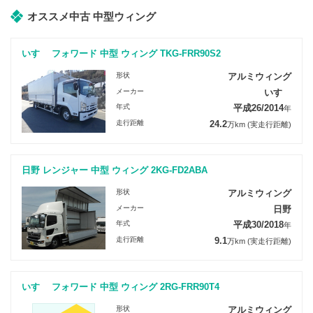
オススメ中古 中型ウィング
いすゞ フォワード 中型 ウィング TKG-FRR90S2
形状
アルミウィング
メーカー
いすゞ
年式
平成26/2014
年
走行距離
24.2
万km
(実走行距離)
日野 レンジャー 中型 ウィング 2KG-FD2ABA
形状
アルミウィング
メーカー
日野
年式
平成30/2018
年
走行距離
9.1
万km
(実走行距離)
いすゞ フォワード 中型 ウィング 2RG-FRR90T4
形状
アルミウィング