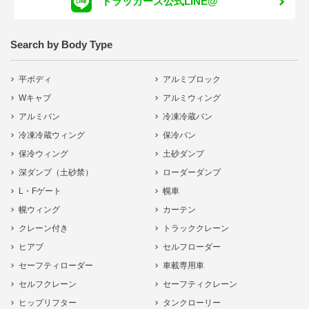
トラッカーズ公式LINE@
Search by Body Type
平ボディ
アルミブロック
Wキャブ
アルミウィング
アルミバン
冷凍冷蔵バン
冷凍冷蔵ウィング
保冷バン
保冷ウィング
土砂ダンプ
深ダンプ（土砂禁）
ローダーダンプ
L・Fゲート
幌車
幌ウィング
カーテン
クレーン付き
トラッククレーン
ヒアブ
セルフローダー
セーフティローダー
車載専用車
セルフクレーン
セーフティクレーン
ヒップリフター
タンクローリー