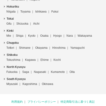
Hokuriku
Niigata
Toyama
Ishikawa
Fukui
Tokai
Gifu
Shizuoka
Aichi
Kinki
Mie
Shiga
Kyoto
Osaka
Hyogo
Nara
Wakayama
Chugoku
Tottori
Shimane
Okayama
Hiroshima
Yamaguchi
Shikoku
Tokushima
Kagawa
Ehime
Kochi
North Kyusyu
Fukuoka
Saga
Nagasaki
Kumamoto
Oita
South Kyusyu
Miyazaki
Kagoshima
Okinawa
利用規約
プライバシーポリシー
特定商取引法に基づく表記