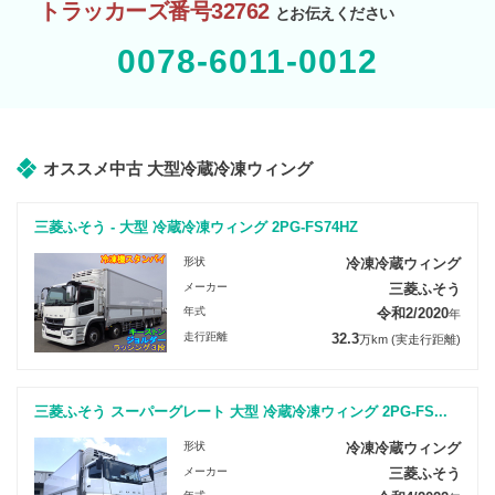
トラッカーズ番号32762
とお伝えください
0078-6011-0012
オススメ中古 大型冷蔵冷凍ウィング
三菱ふそう - 大型 冷蔵冷凍ウィング 2PG-FS74HZ
形状
冷凍冷蔵ウィング
メーカー
三菱ふそう
年式
令和2/2020
年
走行距離
32.3
万km
(実走行距離)
三菱ふそう スーパーグレート 大型 冷蔵冷凍ウィング 2PG-FS...
形状
冷凍冷蔵ウィング
メーカー
三菱ふそう