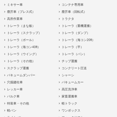
ミキサー車
コンテナ専用車
塵芥車（プレス式）
塵芥車（回転式）
高所作業車
トラクタ
トレーラ（まな板）
トレーラ（重機運搬）
トレーラ（スクラップ）
トレーラ（ダンプ）
トレーラ（ポール）
トレーラ（海コン20ft）
トレーラ（海コン40ft）
トレーラ（平）
トレーラ（ウイング）
トレーラ（バン）
トレーラ（その他）
チップ運搬
スクラップ運搬
コンクリート圧送
バキュームダンパー
シャーシ
穴掘建柱車
バキュームカー
レッカー車
高圧洗浄車
バルク車
家畜運搬車
特装車・その他
軽トラック
軽バン
ワンボックス