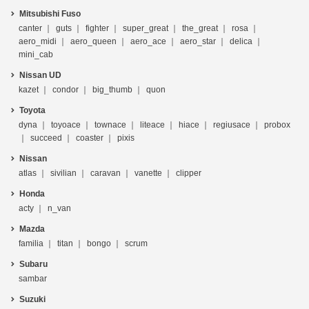
Mitsubishi Fuso
canter
guts
fighter
super_great
the_great
rosa
aero_midi
aero_queen
aero_ace
aero_star
delica
mini_cab
Nissan UD
kazet
condor
big_thumb
quon
Toyota
dyna
toyoace
townace
liteace
hiace
regiusace
probox
succeed
coaster
pixis
Nissan
atlas
sivilian
caravan
vanette
clipper
Honda
acty
n_van
Mazda
familia
titan
bongo
scrum
Subaru
sambar
Suzuki