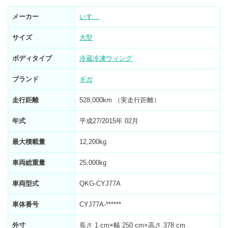
メーカー
いすゞ
サイズ
大型
ボディタイプ
冷蔵冷凍ウィング
ブランド
ギガ
走行距離
528,000km （実走行距離）
年式
平成27/2015年 02月
最大積載量
12,200kg
車両総重量
25,000kg
車両型式
QKG-CYJ77A
車体番号
CYJ77A-******
外寸
長さ 1 cm×幅 250 cm×高さ 378 cm