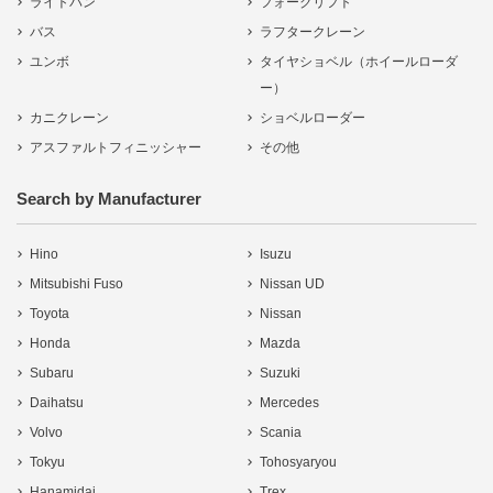
ライトバン
フォークリフト
バス
ラフタークレーン
ユンボ
タイヤショベル（ホイールローダ
ー）
カニクレーン
ショベルローダー
アスファルトフィニッシャー
その他
Search by Manufacturer
Hino
Isuzu
Mitsubishi Fuso
Nissan UD
Toyota
Nissan
Honda
Mazda
Subaru
Suzuki
Daihatsu
Mercedes
Volvo
Scania
Tokyu
Tohosyaryou
Hanamidai
Trex