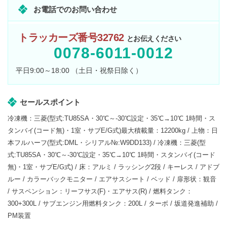
お電話でのお問い合わせ
トラッカーズ番号32762
とお伝えください
0078-6011-0012
平日9:00～18:00 （土日・祝祭日除く）
セールスポイント
冷凍機：三菱(型式:TU85SA・30℃～-30℃設定・35℃→10℃ 1時間・ス
タンバイ(コード無)・1室・サブE/G式)最大積載量：12200kg / 上物：日
本フルハーフ(型式:DML・シリアル№:W9DD133) / 冷凍機：三菱(型
式:TU85SA・30℃～-30℃設定・35℃→10℃ 1時間・スタンバイ(コード
無)・1室・サブE/G式) / 床：アルミ / ラッシング2段 / キーレス / アドブ
ルー / カラーバックモニター / エアサスシート / ベッド / 扉形状：観音
/ サスペンション：リーフサス(F)・エアサス(R) / 燃料タンク：
300+300L / サブエンジン用燃料タンク：200L / ターボ / 坂道発進補助 /
PM装置