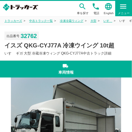
phone
language
menu
車を探す
電話
English
メニュー
トラッカーズ
中古トラック一覧
冷凍冷蔵ウィング
大型
いすゞ
いすゞ ギ
32762
出品番号
イスズ QKG-CYJ77A 冷凍ウイング 10t超
いすゞ ギガ 大型 冷蔵冷凍ウィング QKG-CYJ77A中古トラック詳細
local_shipping
車両情報