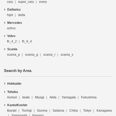
cary
super_cary
every
Daihatsu
hijet
delta
Mercedes
actros
Volvo
fh_4_2
fh_6_4
Scania
scania_p
scania_g
scania_r
scania_s
Search by Area
Hokkaido
Tohoku
Aomori
Iwate
Miyagi
Akita
Yamagata
Fukushima
Kanto/Koshin
Ibaraki
Tochigi
Gunma
Saitama
Chiba
Tokyo
Kanagawa
Yamanashi
Nagano