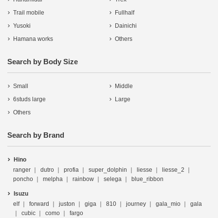
Trail mobile
Fullhalf
Yusoki
Dainichi
Hamana works
Others
Search by Body Size
Small
Middle
6studs large
Large
Others
Search by Brand
Hino
ranger
dutro
profia
super_dolphin
liesse
liesse_2
poncho
melpha
rainbow
selega
blue_ribbon
Isuzu
elf
forward
juston
giga
810
journey
gala_mio
gala
cubic
como
fargo