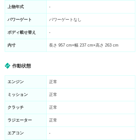
上物年式
-
パワーゲート
パワーゲートなし
ボディ載せ替え
-
内寸
長さ
957
cm×幅
237
cm×高さ
263
cm
作動状態
エンジン
正常
ミッション
正常
クラッチ
正常
ラジエーター
正常
エアコン
-