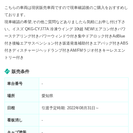
こちらの車両は現状販売車両ですので現車確認後のご購入をおすすめし
ております。
現車確認の希望,その他ご質問などありましたら気軽にお申し付け下さ
い。イスズ QKG-CYJ77A 冷凍ウイング 10t超 NEW!エアコン付きパワ
ーステアリング付きパワーウィンドウ付き集中ドアロック付きAdBlue
付き後輪エアサスペンション付き坂道発進補助付きエアバッグ付きABS
付きディスチャージヘッドランプ付きAM/FMラジオ付きキーレスエン
トリー付き
販売条件
車台番号
-
場所
愛知県
日程
引渡予定時期: 2022年08月31日～
看板消し
-
キャブ塗装
-