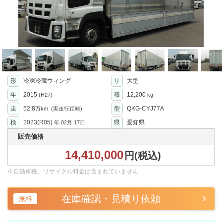
形
冷凍冷蔵ウィング
サ
大型
年
2015
積
12,200
(H27)
kg
走
52.8
型
QKG-CYJ77A
万km
(実走行距離)
検
2023(R05)
県
愛知県
年
02月 17日
販売価格
14,410,000
円(税込)
※自動車税、リサイクル料金は含まれていません
在庫確認・見積り依頼
無料