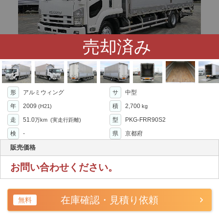
売却済み
形
アルミウィング
サ
中型
年
2009
積
2,700
(H21)
kg
走
51.0
型
PKG-FRR90S2
万km
(実走行距離)
検
-
県
京都府
販売価格
お問い合わせください。
在庫確認・見積り依頼
無料