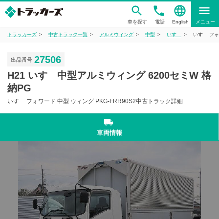
phone
language
menu
車を探す
電話
English
メニュー
トラッカーズ
中古トラック一覧
アルミウィング
中型
いすゞ
いすゞ フォ
27506
出品番号
H21 いすゞ中型アルミウィング 6200セミW 格
納PG
いすゞ フォワード 中型 ウィング PKG-FRR90S2中古トラック詳細
local_shipping
車両情報