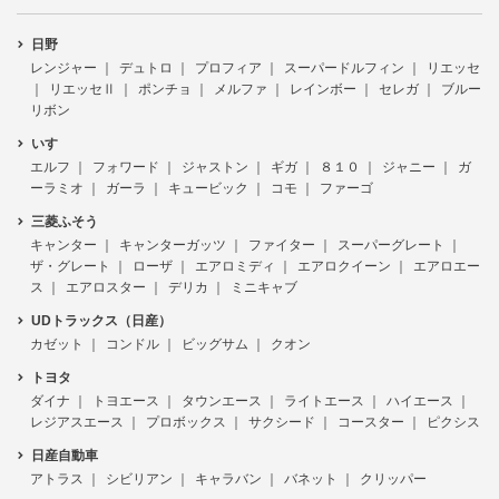
日野
レンジャー
デュトロ
プロフィア
スーパードルフィン
リエッセ
リエッセⅡ
ポンチョ
メルファ
レインボー
セレガ
ブルー
リボン
いすゞ
エルフ
フォワード
ジャストン
ギガ
８１０
ジャニー
ガ
ーラミオ
ガーラ
キュービック
コモ
ファーゴ
三菱ふそう
キャンター
キャンターガッツ
ファイター
スーパーグレート
ザ・グレート
ローザ
エアロミディ
エアロクイーン
エアロエー
ス
エアロスター
デリカ
ミニキャブ
UDトラックス（日産）
カゼット
コンドル
ビッグサム
クオン
トヨタ
ダイナ
トヨエース
タウンエース
ライトエース
ハイエース
レジアスエース
プロボックス
サクシード
コースター
ピクシス
日産自動車
アトラス
シビリアン
キャラバン
バネット
クリッパー