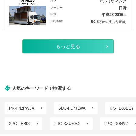
形状
アルミウィング
メーカー
日野
年式
平成28/2016
年
走行距離
90.6
万km
(実走行距離)
もっと見る
人気のキーワードで検索する
PK-FN2PWJA
BDG-FD7JLWA
KK-FE83EEY
2PG-FEB90
2RG-XZU605X
2PG-FS84VZ