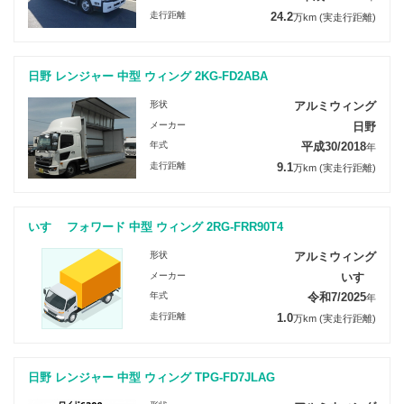
走行距離
24.2
万km
(実走行距離)
日野 レンジャー 中型 ウィング 2KG-FD2ABA
形状
アルミウィング
メーカー
日野
年式
平成30/2018
年
走行距離
9.1
万km
(実走行距離)
いすゞ フォワード 中型 ウィング 2RG-FRR90T4
形状
アルミウィング
メーカー
いすゞ
年式
令和7/2025
年
走行距離
1.0
万km
(実走行距離)
日野 レンジャー 中型 ウィング TPG-FD7JLAG