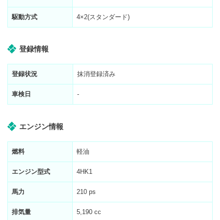
駆動方式
4×2(スタンダード)
登録情報
登録状況
抹消登録済み
車検日
-
エンジン情報
燃料
軽油
エンジン型式
4HK1
馬力
210 ps
排気量
5,190 cc