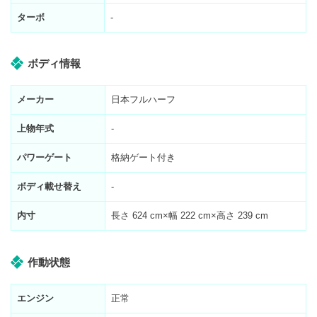
ターボ
-
ボディ情報
メーカー
日本フルハーフ
上物年式
-
パワーゲート
格納ゲート付き
ボディ載せ替え
-
内寸
長さ
624
cm×幅
222
cm×高さ
239
cm
作動状態
エンジン
正常