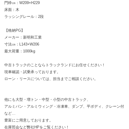
門枠㎝：W209×H229
床面：木
ラッシングレール：2段
【格納PG】
メーカー：新明和工業
寸法㎝：L143×W206
最大荷重：1000kg
中古トラックのことならトラックランドにお任せください！
現車確認・試乗承っております。
ローン・リースについては、担当までご相談ください。
他にも大型・増トン・中型・小型の中古トラック、
アルミバン・アルミウィング・冷凍車、ダンプ、平ボディ、クレーン付
など…
豊富にご用意しております。
在庫照会など弊社HPをご覧ください！