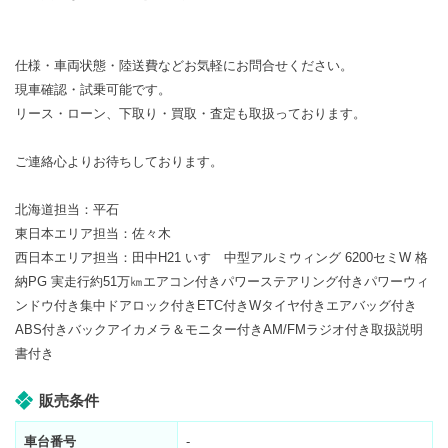
仕様・車両状態・陸送費などお気軽にお問合せください。
現車確認・試乗可能です。
リース・ローン、下取り・買取・査定も取扱っております。
ご連絡心よりお待ちしております。
北海道担当：平石
東日本エリア担当：佐々木
西日本エリア担当：田中H21 いすゞ中型アルミウィング 6200セミW 格
納PG 実走行約51万㎞エアコン付きパワーステアリング付きパワーウィ
ンドウ付き集中ドアロック付きETC付きWタイヤ付きエアバッグ付き
ABS付きバックアイカメラ＆モニター付きAM/FMラジオ付き取扱説明
書付き
販売条件
車台番号
-