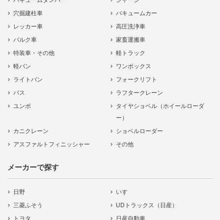
バキュームダンパー
シャーシ
穴掘建柱車
バキュームカー
レッカー車
高圧洗浄車
バルク車
家畜運搬車
特装車・その他
軽トラック
軽バン
ワンボックス
ライトバン
フォークリフト
バス
ラフタークレーン
ユンボ
タイヤショベル（ホイールローダ
ー）
カニクレーン
ショベルローダー
アスファルトフィニッシャー
その他
メーカーで探す
日野
いすゞ
三菱ふそう
UDトラックス（日産）
トヨタ
日産自動車