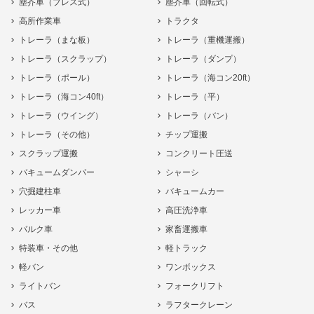
塵芥車（プレス式）
塵芥車（回転式）
高所作業車
トラクタ
トレーラ（まな板）
トレーラ（重機運搬）
トレーラ（スクラップ）
トレーラ（ダンプ）
トレーラ（ポール）
トレーラ（海コン20ft）
トレーラ（海コン40ft）
トレーラ（平）
トレーラ（ウイング）
トレーラ（バン）
トレーラ（その他）
チップ運搬
スクラップ運搬
コンクリート圧送
バキュームダンパー
シャーシ
穴掘建柱車
バキュームカー
レッカー車
高圧洗浄車
バルク車
家畜運搬車
特装車・その他
軽トラック
軽バン
ワンボックス
ライトバン
フォークリフト
バス
ラフタークレーン