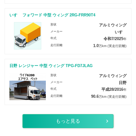
いすゞ フォワード 中型 ウィング 2RG-FRR90T4
形状
アルミウィング
メーカー
いすゞ
年式
令和7/2025
年
走行距離
1.0
万km
(実走行距離)
日野 レンジャー 中型 ウィング TPG-FD7JLAG
形状
アルミウィング
メーカー
日野
年式
平成28/2016
年
走行距離
90.6
万km
(実走行距離)
もっと見る