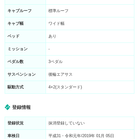
キャブルーフ
標準ルーフ
キャブ幅
ワイド幅
ベッド
あり
ミッション
-
ペダル数
3ペダル
サスペンション
後輪エアサス
駆動方式
4×2(スタンダード)
登録情報
登録状況
抹消登録していない
車検日
平成31・令和元年/2019年 01月 05日