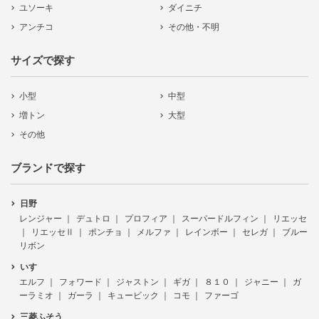
ユソーキ
ダイニチ
アンチコ
その他・不明
サイズで探す
小型
中型
増トン
大型
その他
ブランドで探す
日野
レンジャー
デュトロ
プロフィア
スーパードルフィン
リエッセ
リエッセⅡ
ポンチョ
メルファ
レインボー
セレガ
ブルー
リボン
いすゞ
エルフ
フォワード
ジャストン
ギガ
８１０
ジャニー
ガ
ーラミオ
ガーラ
キュービック
コモ
ファーゴ
三菱ふそう