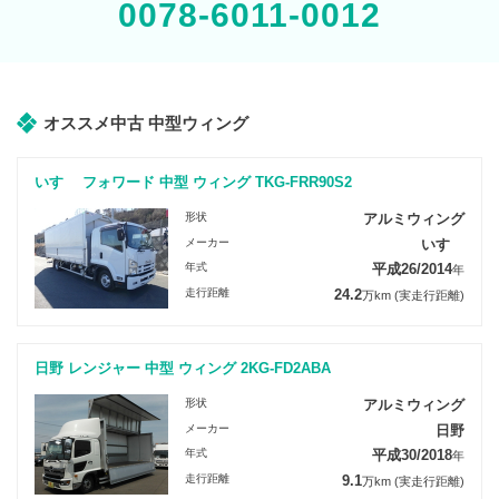
0078-6011-0012
オススメ中古 中型ウィング
いすゞ フォワード 中型 ウィング TKG-FRR90S2
形状
アルミウィング
メーカー
いすゞ
年式
平成26/2014
年
走行距離
24.2
万km
(実走行距離)
日野 レンジャー 中型 ウィング 2KG-FD2ABA
形状
アルミウィング
メーカー
日野
年式
平成30/2018
年
走行距離
9.1
万km
(実走行距離)