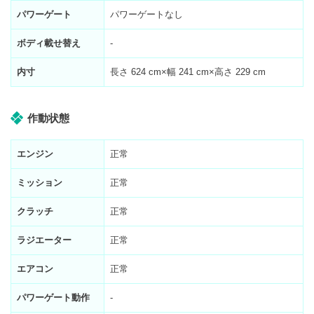
パワーゲート
パワーゲートなし
ボディ載せ替え
-
内寸
長さ
624
cm×幅
241
cm×高さ
229
cm
作動状態
エンジン
正常
ミッション
正常
クラッチ
正常
ラジエーター
正常
エアコン
正常
パワーゲート動作
-