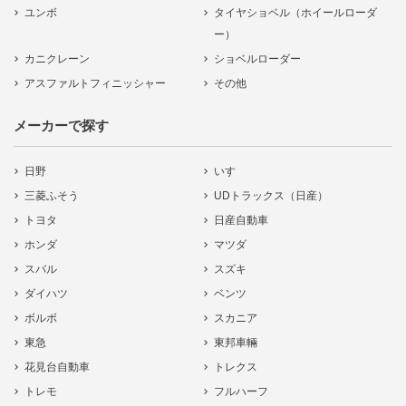
ユンボ
タイヤショベル（ホイールローダ
ー）
カニクレーン
ショベルローダー
アスファルトフィニッシャー
その他
メーカーで探す
日野
いすゞ
三菱ふそう
UDトラックス（日産）
トヨタ
日産自動車
ホンダ
マツダ
スバル
スズキ
ダイハツ
ベンツ
ボルボ
スカニア
東急
東邦車輛
花見台自動車
トレクス
トレモ
フルハーフ