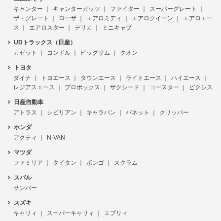
キャンター
キャンターガッツ
ファイター
スーパーグレート
ザ・グレート
ローザ
エアロミディ
エアロクイーン
エアロエー
ス
エアロスター
デリカ
ミニキャブ
UDトラックス（日産）
カゼット
コンドル
ビッグサム
クオン
トヨタ
ダイナ
トヨエース
タウンエース
ライトエース
ハイエース
レジアスエース
プロボックス
サクシード
コースター
ピクシス
日産自動車
アトラス
シビリアン
キャラバン
バネット
クリッパー
ホンダ
アクティ
N-VAN
マツダ
ファミリア
タイタン
ボンゴ
スクラム
スバル
サンバー
スズキ
キャリィ
スーパーキャリィ
エブリィ