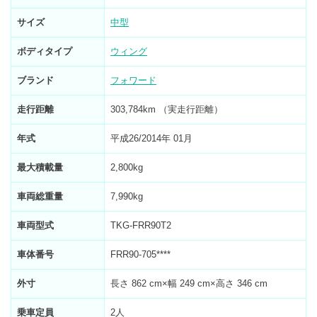
サイズ
中型
ボディタイプ
ウィング
ブランド
フォワード
走行距離
303,784km （実走行距離）
年式
平成26/2014年 01月
最大積載量
2,800kg
車両総重量
7,990kg
車両型式
TKG-FRR90T2
車体番号
FRR90-705****
外寸
長さ 862 cm×幅 249 cm×高さ 346 cm
乗車定員
2人