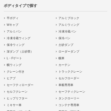
ボディタイプで探す
平ボディ
アルミブロック
Wキャブ
アルミウィング
アルミバン
冷凍冷蔵バン
冷凍冷蔵ウィング
保冷バン
保冷ウィング
土砂ダンプ
深ダンプ（土砂禁）
ローダーダンプ
L・Fゲート
幌車
幌ウィング
カーテン
クレーン付き
トラッククレーン
ヒアブ
セルフローダー
セーフティローダー
車載専用車
セルフクレーン
セーフティクレーン
ヒップリフター
タンクローリー
ミキサー車
コンテナ専用車