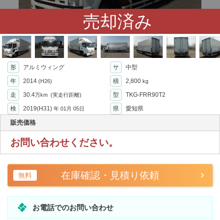
売却済み
形
アルミウィング
サ
中型
年
2014
積
2,800
(H26)
kg
走
30.4
型
TKG-FRR90T2
万km
(実走行距離)
検
2019(H31)
県
愛知県
年
01月 05日
販売価格
お問い合わせください。
在庫確認・見積り依頼
無料
お電話でのお問い合わせ