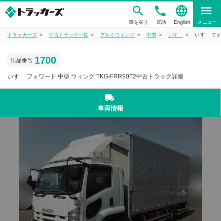
phone
language
menu
車を探す
電話
English
メニュー
トラッカーズ
中古トラック一覧
アルミウィング
中型
いすゞ
いすゞ フォ
1700
出品番号
いすゞ フォワード 中型 ウィング TKG-FRR90T2中古トラック詳細
local_shipping
車両情報