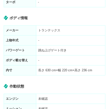
ターボ
-
ボディ情報
メーカー
トランテックス
上物年式
-
パワーゲート
跳ね上げゲート付き
ボディ載せ替え
-
内寸
長さ
630
cm×幅
220
cm×高さ
236
cm
作動状態
エンジン
未確認
ミッション
未確認