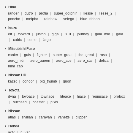
Hino
ranger
dutro
profia
super_dolphin
liesse
liesse_2
poncho
melpha
rainbow
selega
blue_ribbon
Isuzu
elf
forward
juston
giga
810
journey
gala_mio
gala
cubic
como
fargo
Mitsubishi Fuso
canter
guts
fighter
super_great
the_great
rosa
aero_midi
aero_queen
aero_ace
aero_star
delica
mini_cab
Nissan UD
kazet
condor
big_thumb
quon
Toyota
dyna
toyoace
townace
liteace
hiace
regiusace
probox
succeed
coaster
pixis
Nissan
atlas
sivilian
caravan
vanette
clipper
Honda
acty
n_van