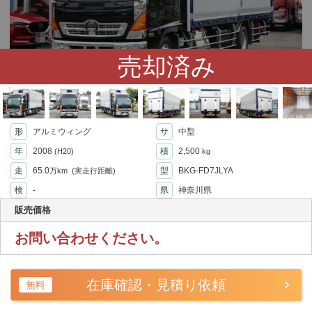
売却済み
形
アルミウィング
サ
中型
年
2008
積
2,500
(H20)
kg
走
65.0
型
BKG-FD7JLYA
万km
(実走行距離)
検
-
県
神奈川県
販売価格
お問い合わせください。
在庫確認・見積り依頼
無料