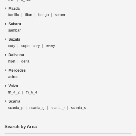
Mazda
familia
titan
bongo
scrum
Subaru
sambar
Suzuki
cary
super_cary
every
Daihatsu
hijet
delta
Mercedes
actros
Volvo
fh_4_2
fh_6_4
Scania
scania_p
scania_g
scania_r
scania_s
Search by Area