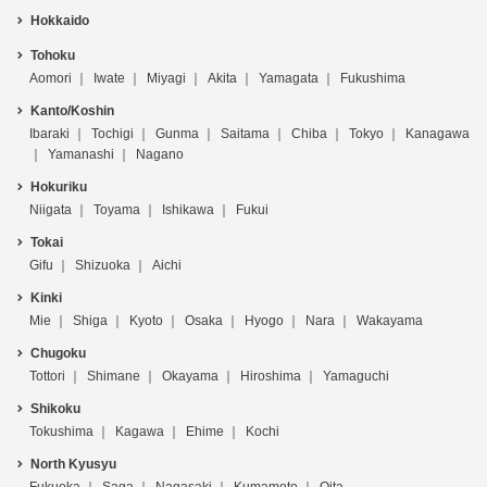
Hokkaido
Tohoku
Aomori
Iwate
Miyagi
Akita
Yamagata
Fukushima
Kanto/Koshin
Ibaraki
Tochigi
Gunma
Saitama
Chiba
Tokyo
Kanagawa
Yamanashi
Nagano
Hokuriku
Niigata
Toyama
Ishikawa
Fukui
Tokai
Gifu
Shizuoka
Aichi
Kinki
Mie
Shiga
Kyoto
Osaka
Hyogo
Nara
Wakayama
Chugoku
Tottori
Shimane
Okayama
Hiroshima
Yamaguchi
Shikoku
Tokushima
Kagawa
Ehime
Kochi
North Kyusyu