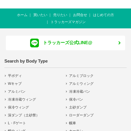
ホーム
買いたい
売りたい
お問合せ
はじめての方
トラッカーズマガジン
トラッカーズ公式LINE@
Search by Body Type
平ボディ
アルミブロック
Wキャブ
アルミウィング
アルミバン
冷凍冷蔵バン
冷凍冷蔵ウィング
保冷バン
保冷ウィング
土砂ダンプ
深ダンプ（土砂禁）
ローダーダンプ
L・Fゲート
幌車