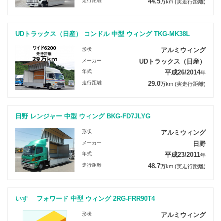
走行距離
44.5
万km
(実走行距離)
UDトラックス（日産） コンドル 中型 ウィング TKG-MK38L
形状
アルミウィング
メーカー
UDトラックス（日産）
年式
平成26/2014
年
走行距離
29.0
万km
(実走行距離)
日野 レンジャー 中型 ウィング BKG-FD7JLYG
形状
アルミウィング
メーカー
日野
年式
平成23/2011
年
走行距離
48.7
万km
(実走行距離)
いすゞ フォワード 中型 ウィング 2RG-FRR90T4
形状
アルミウィング