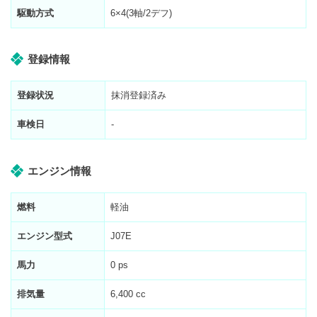
駆動方式
6×4(3軸/2デフ)
登録情報
登録状況
抹消登録済み
車検日
-
エンジン情報
燃料
軽油
エンジン型式
J07E
馬力
0 ps
排気量
6,400 cc