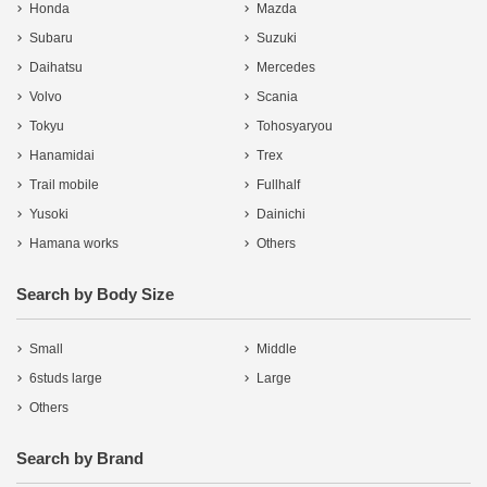
Honda
Mazda
Subaru
Suzuki
Daihatsu
Mercedes
Volvo
Scania
Tokyu
Tohosyaryou
Hanamidai
Trex
Trail mobile
Fullhalf
Yusoki
Dainichi
Hamana works
Others
Search by Body Size
Small
Middle
6studs large
Large
Others
Search by Brand