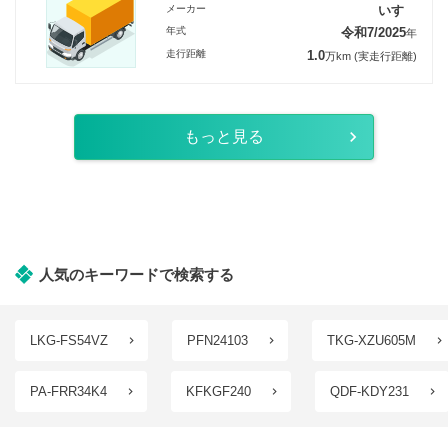
メーカー
いすゞ
年式
令和7/2025
年
走行距離
1.0
万km
(実走行距離)
もっと見る
人気のキーワードで検索する
LKG-FS54VZ
PFN24103
TKG-XZU605M
PA-FRR34K4
KFKGF240
QDF-KDY231