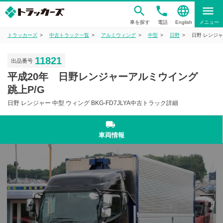
phone
language
menu
車を探す
電話
English
メニュー
トラッカーズ
中古トラック一覧
アルミウィング
中型
日野
日野 レンジャ
11821
出品番号
平成20年 日野レンジャーアルミウイング
跳上P/G
日野 レンジャー 中型 ウィング BKG-FD7JLYA中古トラック詳細
local_shipping
車両情報