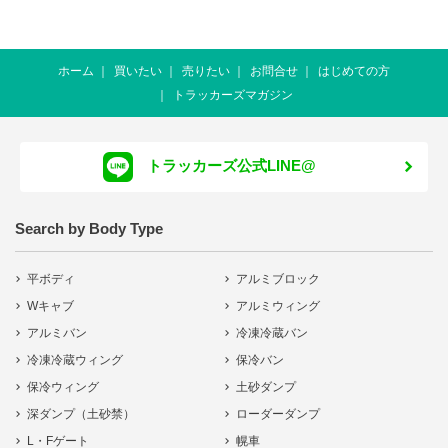
ホーム
買いたい
売りたい
お問合せ
はじめての方
トラッカーズマガジン
トラッカーズ公式LINE@
Search by Body Type
平ボディ
アルミブロック
Wキャブ
アルミウィング
アルミバン
冷凍冷蔵バン
冷凍冷蔵ウィング
保冷バン
保冷ウィング
土砂ダンプ
深ダンプ（土砂禁）
ローダーダンプ
L・Fゲート
幌車