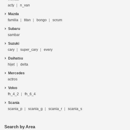
acty
n_van
Mazda
familia
titan
bongo
scrum
Subaru
sambar
Suzuki
cary
super_cary
every
Daihatsu
hijet
delta
Mercedes
actros
Volvo
fh_4_2
fh_6_4
Scania
scania_p
scania_g
scania_r
scania_s
Search by Area