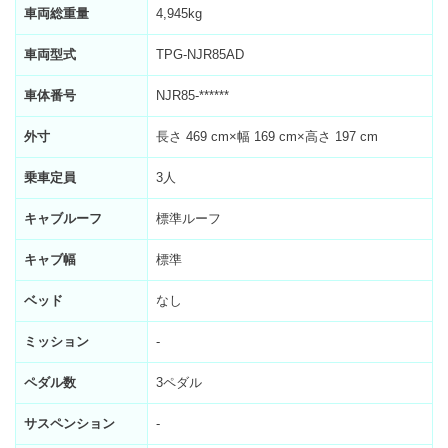
車両総重量
4,945kg
車両型式
TPG-NJR85AD
車体番号
NJR85-******
外寸
長さ 469 cm×幅 169 cm×高さ 197 cm
乗車定員
3人
キャブルーフ
標準ルーフ
キャブ幅
標準
ベッド
なし
ミッション
-
ペダル数
3ペダル
サスペンション
-