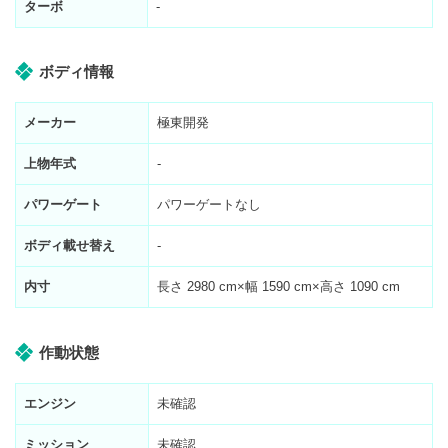
ターボ
-
ボディ情報
メーカー
極東開発
上物年式
-
パワーゲート
パワーゲートなし
ボディ載せ替え
-
内寸
長さ
2980
cm×幅
1590
cm×高さ
1090
cm
作動状態
エンジン
未確認
ミッション
未確認