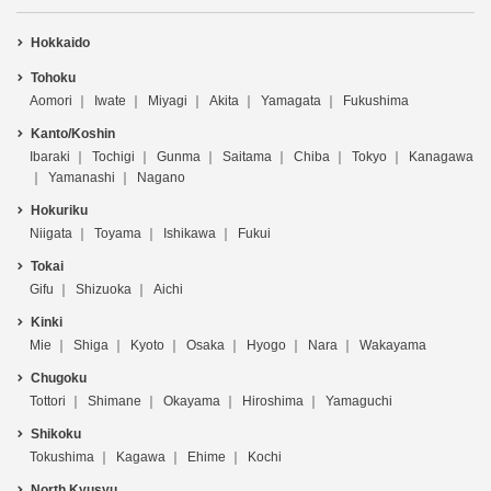
Hokkaido
Tohoku
Aomori
Iwate
Miyagi
Akita
Yamagata
Fukushima
Kanto/Koshin
Ibaraki
Tochigi
Gunma
Saitama
Chiba
Tokyo
Kanagawa
Yamanashi
Nagano
Hokuriku
Niigata
Toyama
Ishikawa
Fukui
Tokai
Gifu
Shizuoka
Aichi
Kinki
Mie
Shiga
Kyoto
Osaka
Hyogo
Nara
Wakayama
Chugoku
Tottori
Shimane
Okayama
Hiroshima
Yamaguchi
Shikoku
Tokushima
Kagawa
Ehime
Kochi
North Kyusyu