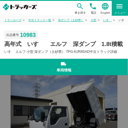
phone
language
menu
車を探す
電話
English
メニュー
トラッカーズ
中古トラック一覧
深ダンプ（土砂禁）
小型
いすゞ
いすゞ
10983
出品番号
高年式 いすゞ エルフ 深ダンプ 1.8t積載
いすゞ エルフ 小型 深ダンプ（土砂禁） TPG-NJR85AD中古トラック詳細
local_shipping
車両情報