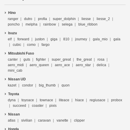
Hino
ranger
dutro
profia
super_dolphin
liesse
liesse_2
poncho
melpha
rainbow
selega
blue_ribbon
Isuzu
elf
forward
juston
giga
810
journey
gala_mio
gala
cubic
como
fargo
Mitsubishi Fuso
canter
guts
fighter
super_great
the_great
rosa
aero_midi
aero_queen
aero_ace
aero_star
delica
mini_cab
Nissan UD
kazet
condor
big_thumb
quon
Toyota
dyna
toyoace
townace
liteace
hiace
regiusace
probox
succeed
coaster
pixis
Nissan
atlas
sivilian
caravan
vanette
clipper
Honda