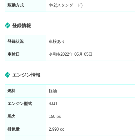
駆動方式
4×2(スタンダード)
登録情報
登録状況
車検あり
車検日
令和4/2022年 05月 05日
エンジン情報
燃料
軽油
エンジン型式
4JJ1
馬力
150 ps
排気量
2,990 cc