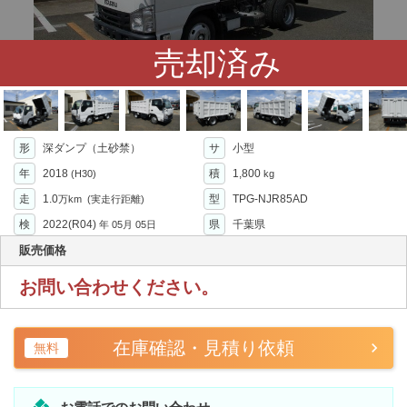
売却済み
形
深ダンプ（土砂禁）
サ
小型
年
2018
積
1,800
(H30)
kg
走
1.0
型
TPG-NJR85AD
万km
(実走行距離)
検
2022(R04)
県
千葉県
年
05月 05日
販売価格
お問い合わせください。
在庫確認・見積り依頼
無料