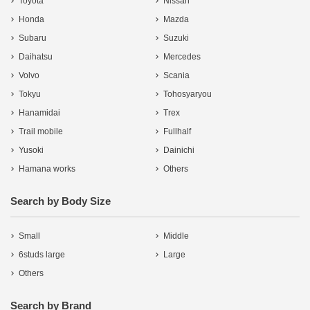
Toyota
Nissan
Honda
Mazda
Subaru
Suzuki
Daihatsu
Mercedes
Volvo
Scania
Tokyu
Tohosyaryou
Hanamidai
Trex
Trail mobile
Fullhalf
Yusoki
Dainichi
Hamana works
Others
Search by Body Size
Small
Middle
6studs large
Large
Others
Search by Brand