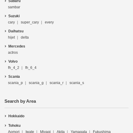
Subaru
sambar
Suzuki
cary
super_cary
every
Daihatsu
hijet
delta
Mercedes
actros
Volvo
fh_4_2
fh_6_4
Scania
scania_p
scania_g
scania_r
scania_s
Search by Area
Hokkaido
Tohoku
Aomori
Iwate
Miyagi
Akita
Yamagata
Fukushima