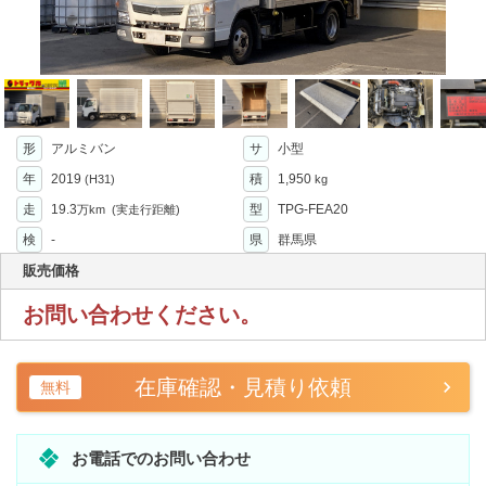
形
アルミバン
サ
小型
年
2019
積
1,950
(H31)
kg
走
19.3
型
TPG-FEA20
万km
(実走行距離)
検
-
県
群馬県
販売価格
お問い合わせください。
在庫確認・見積り依頼
無料
お電話でのお問い合わせ