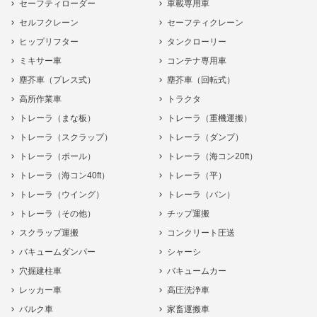
セーフティローダー
車載専用車
セルフクレーン
セーフティクレーン
ヒップリフター
タンクローリー
ミキサー車
コンテナ専用車
塵芥車（プレス式）
塵芥車（回転式）
高所作業車
トラクタ
トレーラ（まな板）
トレーラ（重機運搬）
トレーラ（スクラップ）
トレーラ（ダンプ）
トレーラ（ポール）
トレーラ（海コン20ft）
トレーラ（海コン40ft）
トレーラ（平）
トレーラ（ウイング）
トレーラ（バン）
トレーラ（その他）
チップ運搬
スクラップ運搬
コンクリート圧送
バキュームダンパー
シャーシ
穴掘建柱車
バキュームカー
レッカー車
高圧洗浄車
バルク車
家畜運搬車