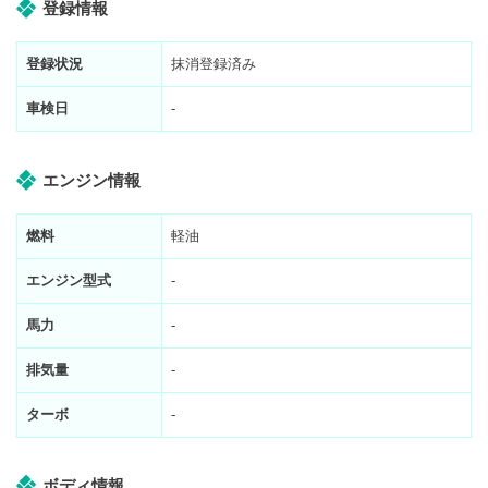
登録情報
登録状況
抹消登録済み
車検日
-
エンジン情報
燃料
軽油
エンジン型式
-
馬力
-
排気量
-
ターボ
-
ボディ情報