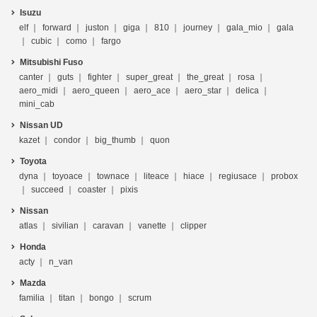
Isuzu
elf
forward
juston
giga
810
journey
gala_mio
gala
cubic
como
fargo
Mitsubishi Fuso
canter
guts
fighter
super_great
the_great
rosa
aero_midi
aero_queen
aero_ace
aero_star
delica
mini_cab
Nissan UD
kazet
condor
big_thumb
quon
Toyota
dyna
toyoace
townace
liteace
hiace
regiusace
probox
succeed
coaster
pixis
Nissan
atlas
sivilian
caravan
vanette
clipper
Honda
acty
n_van
Mazda
familia
titan
bongo
scrum