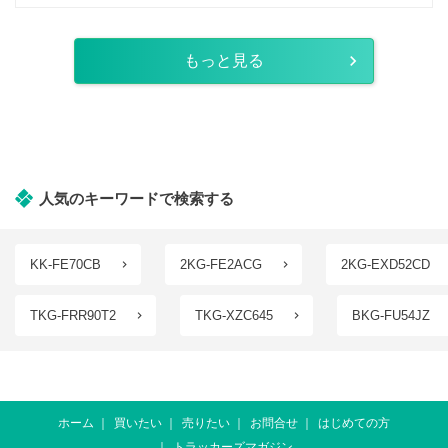
もっと見る
人気のキーワードで検索する
KK-FE70CB
2KG-FE2ACG
2KG-EXD52CD
TKG-FRR90T2
TKG-XZC645
BKG-FU54JZ
ホーム
買いたい
売りたい
お問合せ
はじめての方
トラッカーズマガジン