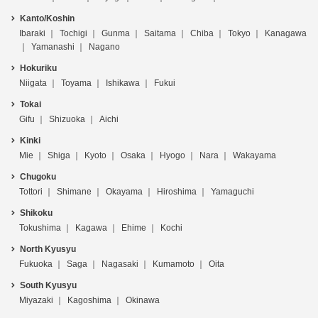
Kanto/Koshin
Ibaraki
Tochigi
Gunma
Saitama
Chiba
Tokyo
Kanagawa
Yamanashi
Nagano
Hokuriku
Niigata
Toyama
Ishikawa
Fukui
Tokai
Gifu
Shizuoka
Aichi
Kinki
Mie
Shiga
Kyoto
Osaka
Hyogo
Nara
Wakayama
Chugoku
Tottori
Shimane
Okayama
Hiroshima
Yamaguchi
Shikoku
Tokushima
Kagawa
Ehime
Kochi
North Kyusyu
Fukuoka
Saga
Nagasaki
Kumamoto
Oita
South Kyusyu
Miyazaki
Kagoshima
Okinawa