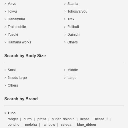
Volvo
Scania
Tokyu
Tohosyaryou
Hanamidai
Trex
Trail mobile
Fullhalf
Yusoki
Dainichi
Hamana works
Others
Search by Body Size
Small
Middle
6studs large
Large
Others
Search by Brand
Hino
ranger
dutro
profia
super_dolphin
liesse
liesse_2
poncho
melpha
rainbow
selega
blue_ribbon