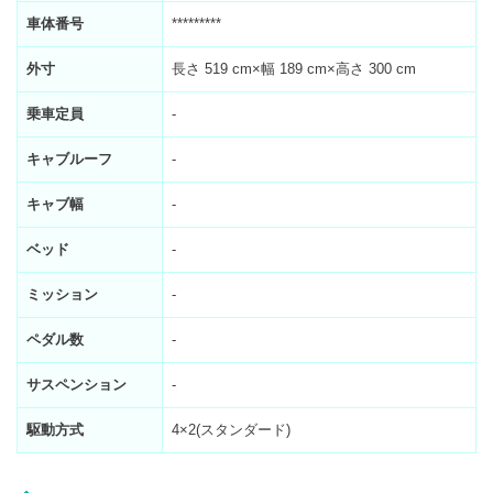
車体番号
*********
外寸
長さ 519 cm×幅 189 cm×高さ 300 cm
乗車定員
-
キャブルーフ
-
キャブ幅
-
ベッド
-
ミッション
-
ペダル数
-
サスペンション
-
駆動方式
4×2(スタンダード)