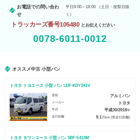
お電話での問い合わ
平日9:00～18:00 （土日・祝祭日除
せ
く）
トラッカーズ番号105480
とお伝えください
0078-6011-0012
オススメ中古 小型バン
トヨタ トヨエース 小型 バン LDF-KDY241V
形状
アルミバン
メーカー
トヨタ
年式
平成30/2018
年
走行距離
9.1
万km
(実走行距離)
トヨタ タウンエース 小型 バン 5BF-S413M