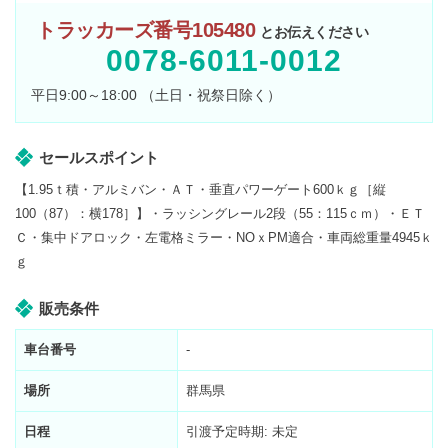
トラッカーズ番号105480
とお伝えください
0078-6011-0012
平日9:00～18:00 （土日・祝祭日除く）
セールスポイント
【1.95ｔ積・アルミバン・ＡＴ・垂直パワーゲート600ｋｇ［縦
100（87）：横178］】・ラッシングレール2段（55：115ｃｍ）・ＥＴ
Ｃ・集中ドアロック・左電格ミラー・NOｘPM適合・車両総重量4945ｋ
ｇ
販売条件
車台番号
-
場所
群馬県
日程
引渡予定時期: 未定