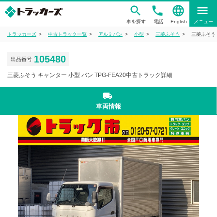
phone
language
menu
車を探す
電話
English
メニュー
トラッカーズ
中古トラック一覧
アルミバン
小型
三菱ふそう
三菱ふそう 
105480
出品番号
三菱ふそう キャンター 小型 バン TPG-FEA20中古トラック詳細
local_shipping
車両情報