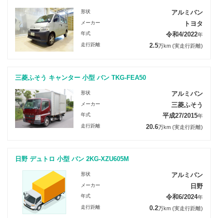
形状
アルミバン
メーカー
トヨタ
年式
令和4/2022
年
走行距離
2.5
万km
(実走行距離)
三菱ふそう キャンター 小型 バン TKG-FEA50
形状
アルミバン
メーカー
三菱ふそう
年式
平成27/2015
年
走行距離
20.6
万km
(実走行距離)
日野 デュトロ 小型 バン 2KG-XZU605M
形状
アルミバン
メーカー
日野
年式
令和6/2024
年
走行距離
0.2
万km
(実走行距離)