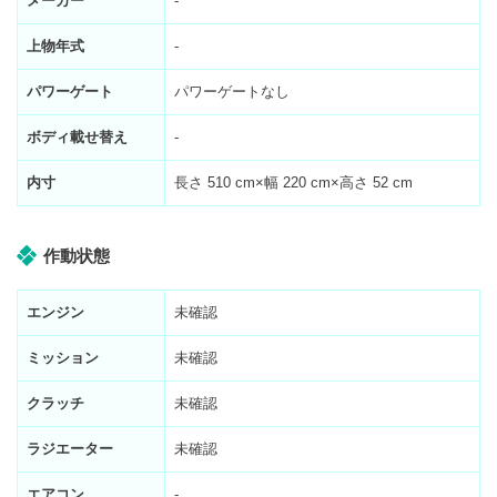
メーカー
-
上物年式
-
パワーゲート
パワーゲートなし
ボディ載せ替え
-
内寸
長さ
510
cm×幅
220
cm×高さ
52
cm
作動状態
エンジン
未確認
ミッション
未確認
クラッチ
未確認
ラジエーター
未確認
エアコン
-