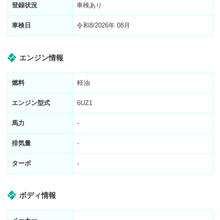
登録状況
車検あり
車検日
令和8/2026年 08月
エンジン情報
燃料
軽油
エンジン型式
6UZ1
馬力
-
排気量
-
ターボ
-
ボディ情報