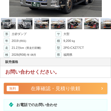
形
土砂ダンプ
サ
大型
年
2019
積
9,200
(R01)
kg
走
21.2
型
2PG-CXZ77CT
万km
(実走行距離)
検
2026(R08)
県
福岡県
年
08月
販売価格
お問い合わせください。
在庫確認・見積り依頼
無料
お電話でのお問い合わせ