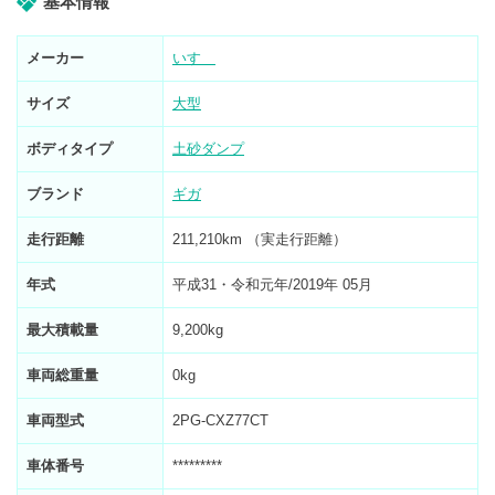
基本情報
メーカー
いすゞ
サイズ
大型
ボディタイプ
土砂ダンプ
ブランド
ギガ
走行距離
211,210km （実走行距離）
年式
平成31・令和元年/2019年 05月
最大積載量
9,200kg
車両総重量
0kg
車両型式
2PG-CXZ77CT
車体番号
*********