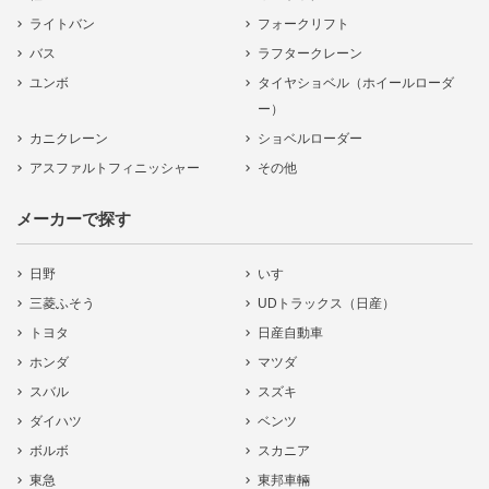
ライトバン
フォークリフト
バス
ラフタークレーン
ユンボ
タイヤショベル（ホイールローダ
ー）
カニクレーン
ショベルローダー
アスファルトフィニッシャー
その他
メーカーで探す
日野
いすゞ
三菱ふそう
UDトラックス（日産）
トヨタ
日産自動車
ホンダ
マツダ
スバル
スズキ
ダイハツ
ベンツ
ボルボ
スカニア
東急
東邦車輛