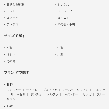
花見台自動車
トレクス
トレモ
フルハーフ
ユソーキ
ダイニチ
アンチコ
その他・不明
サイズで探す
小型
中型
増トン
大型
その他
ブランドで探す
日野
レンジャー
デュトロ
プロフィア
スーパードルフィン
リエッセ
リエッセⅡ
ポンチョ
メルファ
レインボー
セレガ
ブルー
リボン
いすゞ