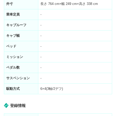
外寸
長さ 764 cm×幅 249 cm×高さ 338 cm
乗車定員
-
キャブルーフ
-
キャブ幅
-
ベッド
-
ミッション
-
ペダル数
-
サスペンション
-
駆動方式
6×4(3軸/2デフ)
登録情報