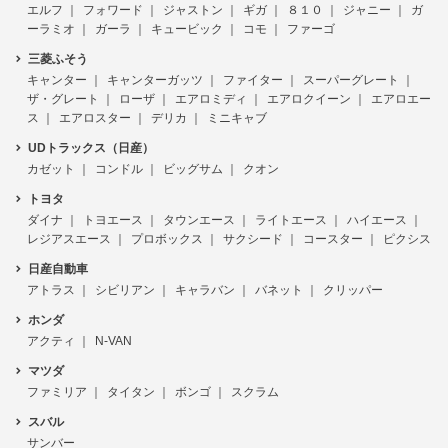
エルフ
フォワード
ジャストン
ギガ
８１０
ジャニー
ガ
ーラミオ
ガーラ
キュービック
コモ
ファーゴ
三菱ふそう
キャンター
キャンターガッツ
ファイター
スーパーグレート
ザ・グレート
ローザ
エアロミディ
エアロクイーン
エアロエー
ス
エアロスター
デリカ
ミニキャブ
UDトラックス（日産）
カゼット
コンドル
ビッグサム
クオン
トヨタ
ダイナ
トヨエース
タウンエース
ライトエース
ハイエース
レジアスエース
プロボックス
サクシード
コースター
ピクシス
日産自動車
アトラス
シビリアン
キャラバン
バネット
クリッパー
ホンダ
アクティ
N-VAN
マツダ
ファミリア
タイタン
ボンゴ
スクラム
スバル
サンバー