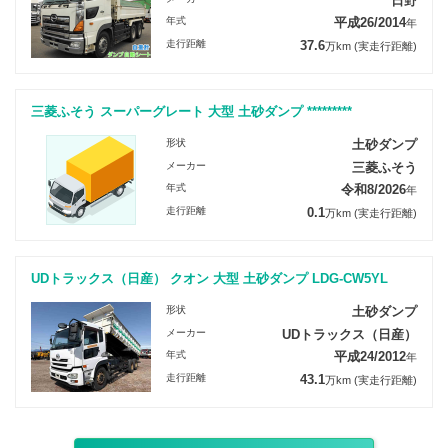
日野
年式
平成26/2014
年
走行距離
37.6
万km
(実走行距離)
三菱ふそう スーパーグレート 大型 土砂ダンプ *********
形状
土砂ダンプ
メーカー
三菱ふそう
年式
令和8/2026
年
走行距離
0.1
万km
(実走行距離)
UDトラックス（日産） クオン 大型 土砂ダンプ LDG-CW5YL
形状
土砂ダンプ
メーカー
UDトラックス（日産）
年式
平成24/2012
年
走行距離
43.1
万km
(実走行距離)