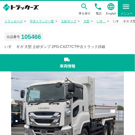
phone
language
menu
車を探す
電話
English
メニュー
トラッカーズ
中古トラック一覧
土砂ダンプ
大型
いすゞ
いすゞ ギガ 大型
105466
出品番号
いすゞ ギガ 大型 土砂ダンプ 2PG-CXZ77CT中古トラック詳細
local_shipping
車両情報