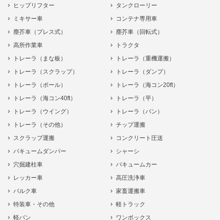
ヒップリフター
タンクローリー
ミキサー車
コンテナ専用車
塵芥車（プレス式）
塵芥車（回転式）
高所作業車
トラクタ
トレーラ（まな板）
トレーラ（重機運搬）
トレーラ（スクラップ）
トレーラ（ダンプ）
トレーラ（ポール）
トレーラ（海コン20ft）
トレーラ（海コン40ft）
トレーラ（平）
トレーラ（ウイング）
トレーラ（バン）
トレーラ（その他）
チップ運搬
スクラップ運搬
コンクリート圧送
バキュームダンパー
シャーシ
穴掘建柱車
バキュームカー
レッカー車
高圧洗浄車
バルク車
家畜運搬車
特装車・その他
軽トラック
軽バン
ワンボックス