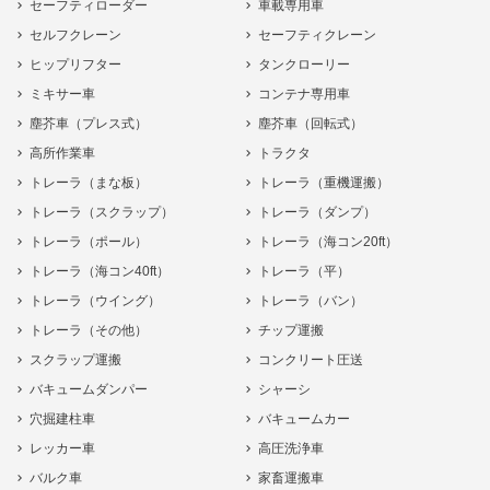
セーフティローダー
車載専用車
セルフクレーン
セーフティクレーン
ヒップリフター
タンクローリー
ミキサー車
コンテナ専用車
塵芥車（プレス式）
塵芥車（回転式）
高所作業車
トラクタ
トレーラ（まな板）
トレーラ（重機運搬）
トレーラ（スクラップ）
トレーラ（ダンプ）
トレーラ（ポール）
トレーラ（海コン20ft）
トレーラ（海コン40ft）
トレーラ（平）
トレーラ（ウイング）
トレーラ（バン）
トレーラ（その他）
チップ運搬
スクラップ運搬
コンクリート圧送
バキュームダンパー
シャーシ
穴掘建柱車
バキュームカー
レッカー車
高圧洗浄車
バルク車
家畜運搬車