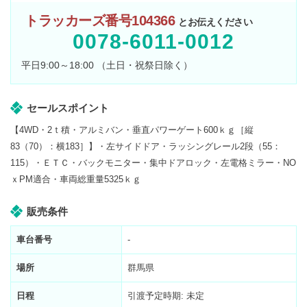
トラッカーズ番号104366
とお伝えください
0078-6011-0012
平日9:00～18:00 （土日・祝祭日除く）
セールスポイント
【4WD・2ｔ積・アルミバン・垂直パワーゲート600ｋｇ［縦
83（70）：横183］】・左サイドドア・ラッシングレール2段（55：
115）・ＥＴＣ・バックモニター・集中ドアロック・左電格ミラー・NO
ｘPM適合・車両総重量5325ｋｇ
販売条件
車台番号
-
場所
群馬県
日程
引渡予定時期: 未定