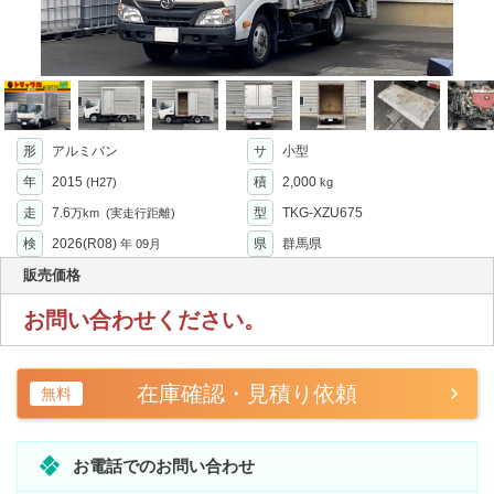
形
アルミバン
サ
小型
年
2015
積
2,000
(H27)
kg
走
7.6
型
TKG-XZU675
万km
(実走行距離)
検
2026(R08)
県
群馬県
年
09月
販売価格
お問い合わせください。
在庫確認・見積り依頼
無料
お電話でのお問い合わせ