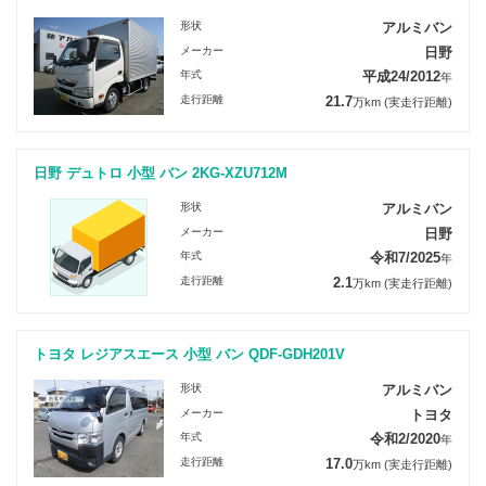
形状
アルミバン
メーカー
日野
年式
平成24/2012
年
走行距離
21.7
万km
(実走行距離)
日野 デュトロ 小型 バン 2KG-XZU712M
形状
アルミバン
メーカー
日野
年式
令和7/2025
年
走行距離
2.1
万km
(実走行距離)
トヨタ レジアスエース 小型 バン QDF-GDH201V
形状
アルミバン
メーカー
トヨタ
年式
令和2/2020
年
走行距離
17.0
万km
(実走行距離)