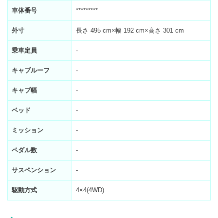
車体番号
*********
外寸
長さ 495 cm×幅 192 cm×高さ 301 cm
乗車定員
-
キャブルーフ
-
キャブ幅
-
ベッド
-
ミッション
-
ペダル数
-
サスペンション
-
駆動方式
4×4(4WD)