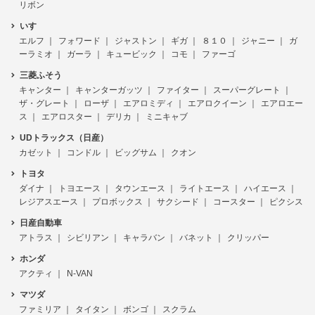
リボン
いすゞ
エルフ
フォワード
ジャストン
ギガ
８１０
ジャニー
ガ
ーラミオ
ガーラ
キュービック
コモ
ファーゴ
三菱ふそう
キャンター
キャンターガッツ
ファイター
スーパーグレート
ザ・グレート
ローザ
エアロミディ
エアロクイーン
エアロエー
ス
エアロスター
デリカ
ミニキャブ
UDトラックス（日産）
カゼット
コンドル
ビッグサム
クオン
トヨタ
ダイナ
トヨエース
タウンエース
ライトエース
ハイエース
レジアスエース
プロボックス
サクシード
コースター
ピクシス
日産自動車
アトラス
シビリアン
キャラバン
バネット
クリッパー
ホンダ
アクティ
N-VAN
マツダ
ファミリア
タイタン
ボンゴ
スクラム