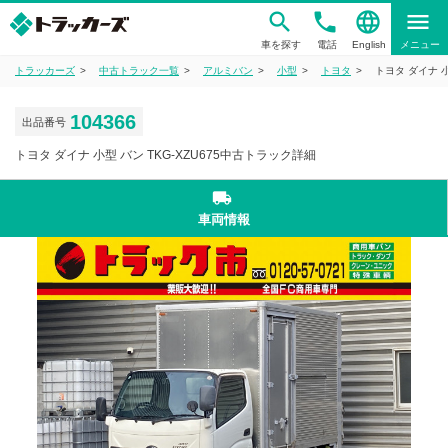
phone
language
menu
車を探す
電話
English
メニュー
トラッカーズ
中古トラック一覧
アルミバン
小型
トヨタ
トヨタ ダイナ 小
104366
出品番号
トヨタ ダイナ 小型 バン TKG-XZU675中古トラック詳細
local_shipping
車両情報