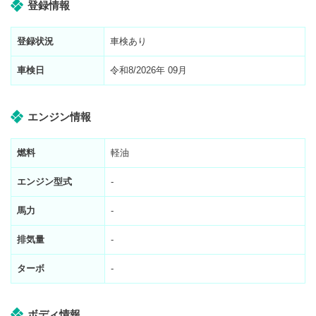
登録情報
登録状況
車検あり
車検日
令和8/2026年 09月
エンジン情報
燃料
軽油
エンジン型式
-
馬力
-
排気量
-
ターボ
-
ボディ情報