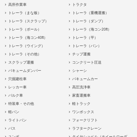
高所作業車
トラクタ
トレーラ（まな板）
トレーラ（重機運搬）
トレーラ（スクラップ）
トレーラ（ダンプ）
トレーラ（ポール）
トレーラ（海コン20ft）
トレーラ（海コン40ft）
トレーラ（平）
トレーラ（ウイング）
トレーラ（バン）
トレーラ（その他）
チップ運搬
スクラップ運搬
コンクリート圧送
バキュームダンパー
シャーシ
穴掘建柱車
バキュームカー
レッカー車
高圧洗浄車
バルク車
家畜運搬車
特装車・その他
軽トラック
軽バン
ワンボックス
ライトバン
フォークリフト
バス
ラフタークレーン
ユンボ
タイヤショベル（ホイールローダ