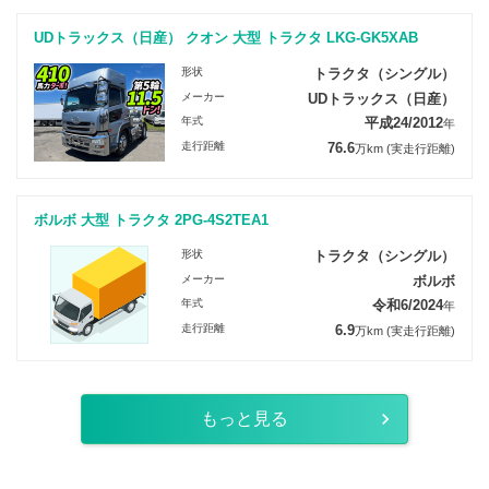
UDトラックス（日産） クオン 大型 トラクタ LKG-GK5XAB
形状
トラクタ（シングル）
メーカー
UDトラックス（日産）
年式
平成24/2012
年
走行距離
76.6
万km
(実走行距離)
ボルボ 大型 トラクタ 2PG-4S2TEA1
形状
トラクタ（シングル）
メーカー
ボルボ
年式
令和6/2024
年
走行距離
6.9
万km
(実走行距離)
もっと見る