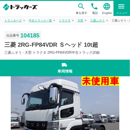
phone
language
menu
車を探す
電話
English
メニュー
トラッカーズ
中古トラック一覧
トラクタ
大型
三菱ふそう
三菱ふそう - 
104185
出品番号
三菱 2RG-FP84VDR Ｓヘッド 10t超
三菱ふそう - 大型 トラクタ 2RG-FP84VDR中古トラック詳細
local_shipping
車両情報