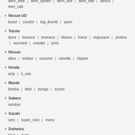
aero_midi
aero_queen
aero_ace
aero_star
delica
mini_cab
Nissan UD
kazet
condor
big_thumb
quon
Toyota
dyna
toyoace
townace
liteace
hiace
regiusace
probox
succeed
coaster
pixis
Nissan
atlas
sivilian
caravan
vanette
clipper
Honda
acty
n_van
Mazda
familia
titan
bongo
scrum
Subaru
sambar
Suzuki
cary
super_cary
every
Daihatsu