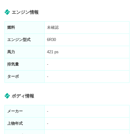
エンジン情報
燃料
未確認
エンジン型式
6R30
馬力
421 ps
排気量
-
ターボ
-
ボディ情報
メーカー
-
上物年式
-