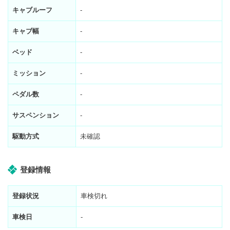
キャブルーフ
-
キャブ幅
-
ベッド
-
ミッション
-
ペダル数
-
サスペンション
-
駆動方式
未確認
登録情報
登録状況
車検切れ
車検日
-