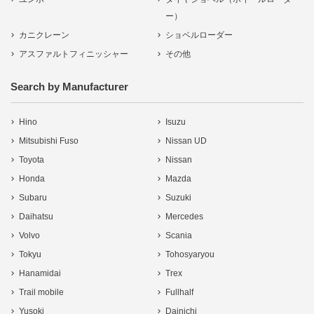
ー）
カニクレーン
ショベルローダー
アスファルトフィニッシャー
その他
Search by Manufacturer
Hino
Isuzu
Mitsubishi Fuso
Nissan UD
Toyota
Nissan
Honda
Mazda
Subaru
Suzuki
Daihatsu
Mercedes
Volvo
Scania
Tokyu
Tohosyaryou
Hanamidai
Trex
Trail mobile
Fullhalf
Yusoki
Dainichi