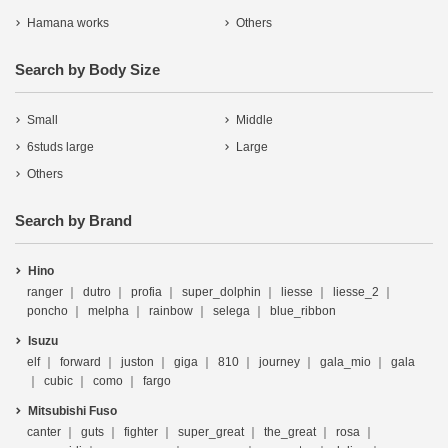
Hamana works
Others
Search by Body Size
Small
Middle
6studs large
Large
Others
Search by Brand
Hino
ranger
dutro
profia
super_dolphin
liesse
liesse_2
poncho
melpha
rainbow
selega
blue_ribbon
Isuzu
elf
forward
juston
giga
810
journey
gala_mio
gala
cubic
como
fargo
Mitsubishi Fuso
canter
guts
fighter
super_great
the_great
rosa