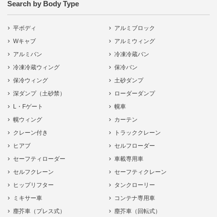
Search by Body Type
平ボディ
アルミブロック
Wキャブ
アルミウィング
アルミバン
冷凍冷蔵バン
冷凍冷蔵ウィング
保冷バン
保冷ウィング
土砂ダンプ
深ダンプ（土砂禁）
ローダーダンプ
L・Fゲート
幌車
幌ウィング
カーテン
クレーン付き
トラッククレーン
ヒアブ
セルフローダー
セーフティローダー
車載専用車
セルフクレーン
セーフティクレーン
ヒップリフター
タンクローリー
ミキサー車
コンテナ専用車
塵芥車（プレス式）
塵芥車（回転式）