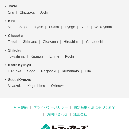
Tokai
Gifu
Shizuoka
Aichi
Kinki
Mie
Shiga
Kyoto
Osaka
Hyogo
Nara
Wakayama
Chugoku
Tottori
Shimane
Okayama
Hiroshima
Yamaguchi
Shikoku
Tokushima
Kagawa
Ehime
Kochi
North Kyusyu
Fukuoka
Saga
Nagasaki
Kumamoto
Oita
South Kyusyu
Miyazaki
Kagoshima
Okinawa
利用規約
プライバシーポリシー
特定商取引法に基づく表記
お問い合わせ
運営会社