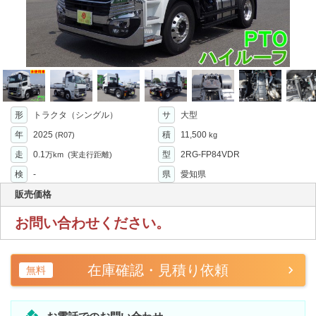
形
トラクタ（シングル）
サ
大型
年
2025
積
11,500
(R07)
kg
走
0.1
型
2RG-FP84VDR
万km
(実走行距離)
検
-
県
愛知県
販売価格
お問い合わせください。
在庫確認・見積り依頼
無料