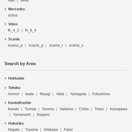
hijet
delta
Mercedes
actros
Volvo
fh_4_2
fh_6_4
Scania
scania_p
scania_g
scania_r
scania_s
Search by Area
Hokkaido
Tohoku
Aomori
Iwate
Miyagi
Akita
Yamagata
Fukushima
Kanto/Koshin
Ibaraki
Tochigi
Gunma
Saitama
Chiba
Tokyo
Kanagawa
Yamanashi
Nagano
Hokuriku
Niigata
Toyama
Ishikawa
Fukui