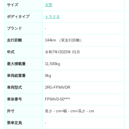
サイズ
大型
ボディタイプ
トラクタ
ブランド
-
走行距離
144km （実走行距離）
年式
令和7年/2025年 01月
最大積載量
11,500kg
車両総重量
0kg
車両型式
2RG-FP84VDR
車体番号
FP84VD-50****
外寸
長さ - cm×幅 - cm×高さ - cm
乗車定員
-