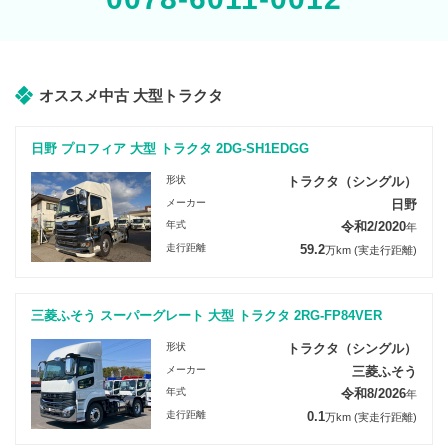
オススメ中古 大型トラクタ
日野 プロフィア 大型 トラクタ 2DG-SH1EDGG
形状
トラクタ（シングル）
メーカー
日野
年式
令和2/2020
年
走行距離
59.2
万km
(実走行距離)
三菱ふそう スーパーグレート 大型 トラクタ 2RG-FP84VER
形状
トラクタ（シングル）
メーカー
三菱ふそう
年式
令和8/2026
年
走行距離
0.1
万km
(実走行距離)