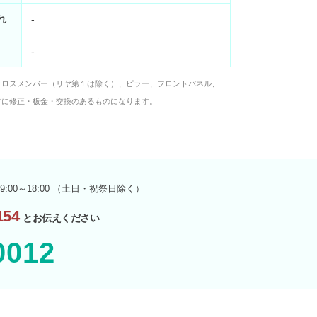
れ
-
-
クロスメンバー（リヤ第１は除く）、ピラー、フロントパネル、
フに修正・板金・交換のあるものになります。
9:00～18:00 （土日・祝祭日除く）
54
とお伝えください
0012