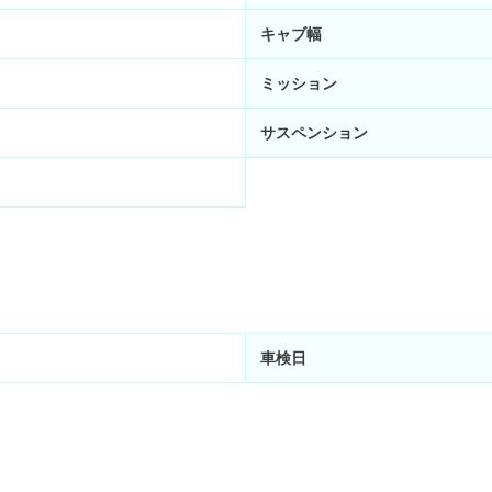
キャブ幅
ミッション
サスペンション
車検日