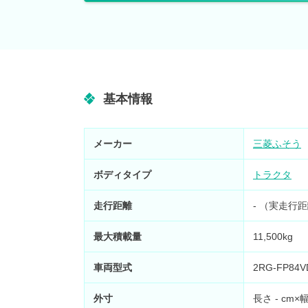
基本情報
メーカー
三菱ふそう
ボディタイプ
トラクタ
走行距離
- （実走行
最大積載量
11,500kg
車両型式
2RG-FP84V
外寸
長さ - cm×幅