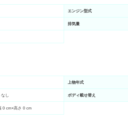
エンジン型式
排気量
上物年式
トなし
ボディ載せ替え
幅
0
cm×高さ
0
cm