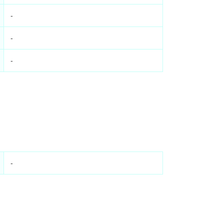
-
-
-
-