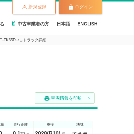
新規登録
ログイン
中古車業者の方
日本語
ENGLISH
る
G-FK65F中古トラック詳細
車両情報を印刷
print
載量
走行距離
車検
地域
0
0.1
2028(R10)
万km
年