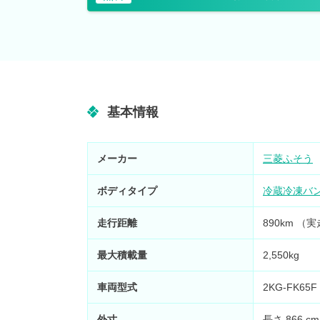
基本情報
メーカー
三菱ふそう
ボディタイプ
冷蔵冷凍バ
走行距離
890km （
最大積載量
2,550kg
車両型式
2KG-FK65F
外寸
長さ 866 cm