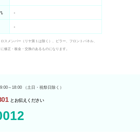
れ
-
-
クロスメンバー（リヤ第１は除く）、ピラー、フロントパネル、
フに修正・板金・交換のあるものになります。
9:00～18:00 （土日・祝祭日除く）
01
とお伝えください
0012