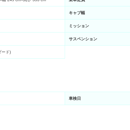
キャブ幅
ミッション
サスペンション
ダード)
車検日