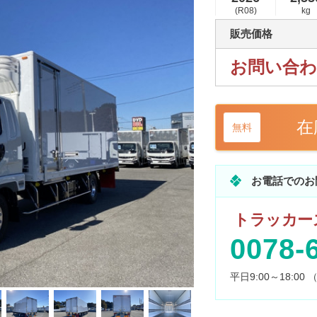
(R08)
kg
販売価格
お問い合
在
無料
お電話でのお
トラッカーズ
0078-
平日9:00～18:0