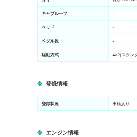
キャブルーフ
-
ベッド
-
ペダル数
-
駆動方式
4×2(スタン
登録情報
登録状況
車検あり
エンジン情報