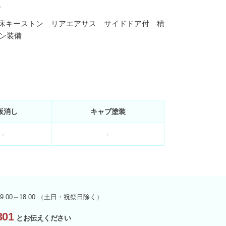
ト
 床キーストン リアエアサス サイドドア付 積
イン装備
板消し
キャブ塗装
-
-
9:00～18:00 （土日・祝祭日除く）
01
とお伝えください