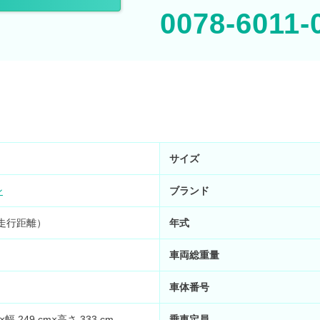
0078-6011-
サイズ
ン
ブランド
実走行距離）
年式
車両総重量
車体番号
×幅 249 cm×高さ 333 cm
乗車定員