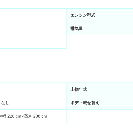
エンジン型式
排気量
上物年式
トなし
ボディ載せ替え
m×幅
228
cm×高さ
208
cm