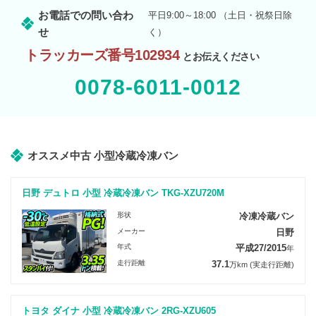
お電話での問い合わ
平日9:00～18:00 （土日・祝祭日除
せ
く）
トラッカーズ番号102934
とお伝えください
0078-6011-0012
オススメ中古 小型冷蔵冷凍バン
日野 デュトロ 小型 冷蔵冷凍バン TKG-XZU720M
形状
冷凍冷蔵バン
メーカー
日野
年式
平成27/2015
年
走行距離
37.1
万km
(実走行距離)
トヨタ ダイナ 小型 冷蔵冷凍バン 2RG-XZU605