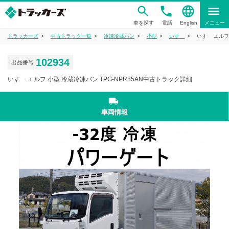
phone
language
menu
車を探す
電話
English
メニュー
トラッカーズ
中古トラック一覧
冷凍冷蔵バン
小型
いすゞ
いすゞ エルフ
102934
出品番号
いすゞ エルフ 小型 冷蔵冷凍バン TPG-NPR85AN中古トラック詳細
local_shipping
車両情報