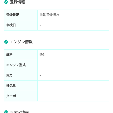
登録情報
登録状況
抹消登録済み
車検日
-
エンジン情報
燃料
軽油
エンジン型式
-
馬力
-
排気量
-
ターボ
-
ボディ情報