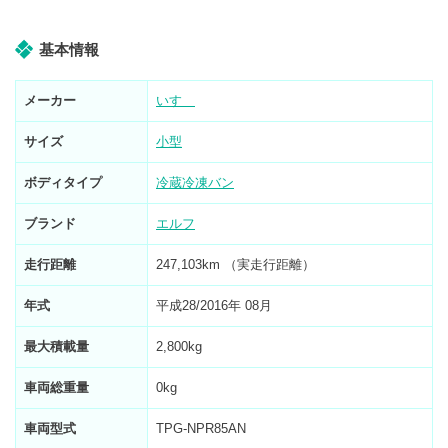
基本情報
メーカー
いすゞ
サイズ
小型
ボディタイプ
冷蔵冷凍バン
ブランド
エルフ
走行距離
247,103km （実走行距離）
年式
平成28/2016年 08月
最大積載量
2,800kg
車両総重量
0kg
車両型式
TPG-NPR85AN