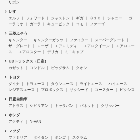
リボン
いすゞ
エルフ
フォワード
ジャストン
ギガ
８１０
ジャニー
ガ
ーラミオ
ガーラ
キュービック
コモ
ファーゴ
三菱ふそう
キャンター
キャンターガッツ
ファイター
スーパーグレート
ザ・グレート
ローザ
エアロミディ
エアロクイーン
エアロエー
ス
エアロスター
デリカ
ミニキャブ
UDトラックス（日産）
カゼット
コンドル
ビッグサム
クオン
トヨタ
ダイナ
トヨエース
タウンエース
ライトエース
ハイエース
レジアスエース
プロボックス
サクシード
コースター
ピクシス
日産自動車
アトラス
シビリアン
キャラバン
バネット
クリッパー
ホンダ
アクティ
N-VAN
マツダ
ファミリア
タイタン
ボンゴ
スクラム