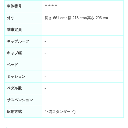
車体番号
*********
外寸
長さ 661 cm×幅 213 cm×高さ 296 cm
乗車定員
-
キャブルーフ
-
キャブ幅
-
ベッド
-
ミッション
-
ペダル数
-
サスペンション
-
駆動方式
4×2(スタンダード)