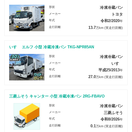
形状
冷凍冷蔵バン
メーカー
トヨタ
年式
令和2/2020
年
走行距離
13.7
万km
(実走行距離)
いすゞ エルフ 小型 冷蔵冷凍バン TKG-NPR85AN
形状
冷凍冷蔵バン
メーカー
いすゞ
年式
平成25/2013
年
走行距離
27.0
万km
(実走行距離)
三菱ふそう キャンター 小型 冷蔵冷凍バン 2RG-FBAVO
形状
冷凍冷蔵バン
メーカー
三菱ふそう
年式
令和8/2026
年
走行距離
0.1
万km
(実走行距離)