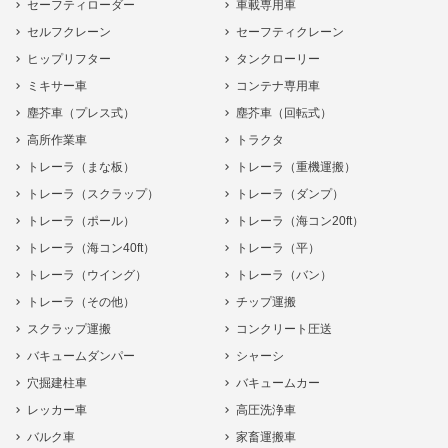
セーフティローダー
車載専用車
セルフクレーン
セーフティクレーン
ヒップリフター
タンクローリー
ミキサー車
コンテナ専用車
塵芥車（プレス式）
塵芥車（回転式）
高所作業車
トラクタ
トレーラ（まな板）
トレーラ（重機運搬）
トレーラ（スクラップ）
トレーラ（ダンプ）
トレーラ（ポール）
トレーラ（海コン20ft）
トレーラ（海コン40ft）
トレーラ（平）
トレーラ（ウイング）
トレーラ（バン）
トレーラ（その他）
チップ運搬
スクラップ運搬
コンクリート圧送
バキュームダンパー
シャーシ
穴掘建柱車
バキュームカー
レッカー車
高圧洗浄車
バルク車
家畜運搬車