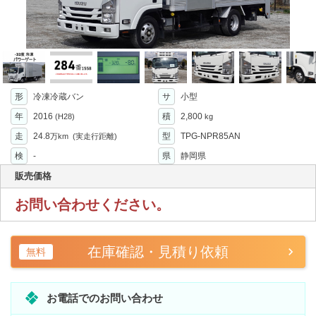
形
冷凍冷蔵バン
サ
小型
年
2016
積
2,800
(H28)
kg
走
24.8
型
TPG-NPR85AN
万km
(実走行距離)
検
-
県
静岡県
販売価格
お問い合わせください。
在庫確認・見積り依頼
無料
お電話でのお問い合わせ