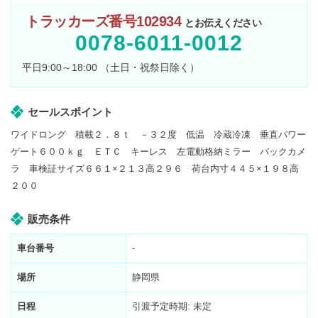
トラッカーズ番号102934
とお伝えください
0078-6011-0012
平日9:00～18:00 （土日・祝祭日除く）
セールスポイント
ワイドロング 積載２．８ｔ －３２度 低温 冷蔵冷凍 垂直パワー
ゲート６００ｋｇ ＥＴＣ キーレス 左電動格納ミラー バックカメ
ラ 車検証サイズ６６１×２１３高２９６ 荷台内寸４４５×１９８高
２００
販売条件
車台番号
-
場所
静岡県
日程
引渡予定時期: 未定