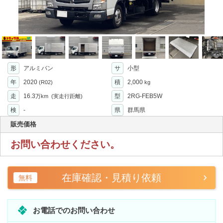
形
アルミバン
サ
小型
年
2020
積
2,000
(R02)
kg
走
16.3
型
2RG-FEB5W
万km
(実走行距離)
検
-
県
群馬県
販売価格
お問い合わせください。
在庫確認・見積り依頼
無料
お電話でのお問い合わせ