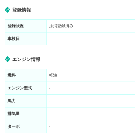
登録情報
登録状況
抹消登録済み
車検日
-
エンジン情報
燃料
軽油
エンジン型式
-
馬力
-
排気量
-
ターボ
-