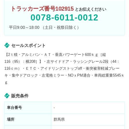
トラッカーズ番号102915
とお伝えください
0078-6011-0012
平日9:00～18:00 （土日・祝祭日除く）
セールスポイント
【2ｔ積・アルミバン・ＡＴ・垂直パワーゲート600ｋｇ［縦
116（95）：横208］】・左サイドドア・ラッシングレール2段（44：
116ｃｍ）・ＥＴＣ・アイドリングストップoff・衝突被害軽減ブレー
キ・集中ドアロック・左電格ミラー・NOｘPM適合・車両総重量5545ｋ
ｇ
販売条件
車台番号
-
場所
群馬県