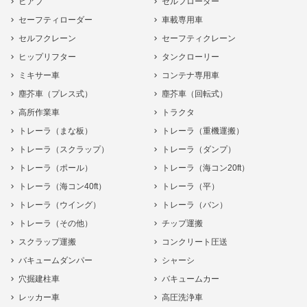
ヒアブ
セルフローダー
セーフティローダー
車載専用車
セルフクレーン
セーフティクレーン
ヒップリフター
タンクローリー
ミキサー車
コンテナ専用車
塵芥車（プレス式）
塵芥車（回転式）
高所作業車
トラクタ
トレーラ（まな板）
トレーラ（重機運搬）
トレーラ（スクラップ）
トレーラ（ダンプ）
トレーラ（ポール）
トレーラ（海コン20ft）
トレーラ（海コン40ft）
トレーラ（平）
トレーラ（ウイング）
トレーラ（バン）
トレーラ（その他）
チップ運搬
スクラップ運搬
コンクリート圧送
バキュームダンパー
シャーシ
穴掘建柱車
バキュームカー
レッカー車
高圧洗浄車