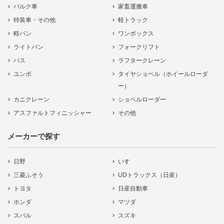
バルク車
家畜運搬車
特装車・その他
軽トラック
軽バン
ワンボックス
ライトバン
フォークリフト
バス
ラフタークレーン
ユンボ
タイヤショベル（ホイールローダ
ー）
カニクレーン
ショベルローダー
アスファルトフィニッシャー
その他
メーカーで探す
日野
いすゞ
三菱ふそう
UDトラックス（日産）
トヨタ
日産自動車
ホンダ
マツダ
スバル
スズキ