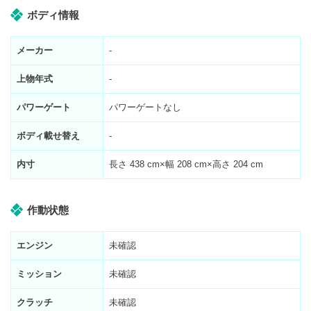
ボディ情報
メーカー
-
上物年式
-
パワーゲート
パワーゲートなし
ボディ載せ替え
-
内寸
長さ
438
cm×幅
208
cm×高さ
204
cm
作動状態
エンジン
未確認
ミッション
未確認
クラッチ
未確認