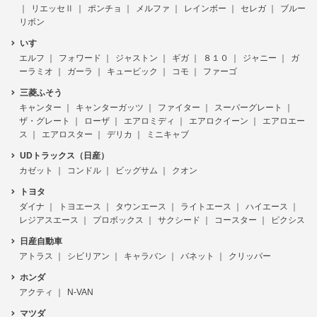
リエッセⅡ
ポンチョ
メルファ
レインボー
セレガ
ブルー
リボン
いすゞ
エルフ
フォワード
ジャストン
ギガ
８１０
ジャニー
ガ
ーラミオ
ガーラ
キュービック
コモ
ファーゴ
三菱ふそう
キャンター
キャンターガッツ
ファイター
スーパーグレート
ザ・グレート
ローザ
エアロミディ
エアロクイーン
エアロエー
ス
エアロスター
デリカ
ミニキャブ
UDトラックス（日産）
カゼット
コンドル
ビッグサム
クオン
トヨタ
ダイナ
トヨエース
タウンエース
ライトエース
ハイエース
レジアスエース
プロボックス
サクシード
コースター
ピクシス
日産自動車
アトラス
シビリアン
キャラバン
バネット
クリッパー
ホンダ
アクティ
N-VAN
マツダ