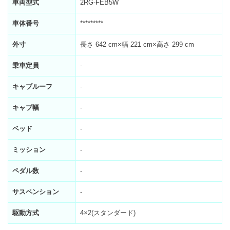
車両型式
2RG-FEB5W
車体番号
*********
外寸
長さ 642 cm×幅 221 cm×高さ 299 cm
乗車定員
-
キャブルーフ
-
キャブ幅
-
ベッド
-
ミッション
-
ペダル数
-
サスペンション
-
駆動方式
4×2(スタンダード)