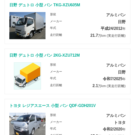
日野 デュトロ 小型 バン TKG-XZU605M
形状
アルミバン
メーカー
日野
年式
平成24/2012
年
走行距離
21.7
万km
(実走行距離)
日野 デュトロ 小型 バン 2KG-XZU712M
形状
アルミバン
メーカー
日野
年式
令和7/2025
年
走行距離
2.1
万km
(実走行距離)
トヨタ レジアスエース 小型 バン QDF-GDH201V
形状
アルミバン
メーカー
トヨタ
年式
令和2/2020
年