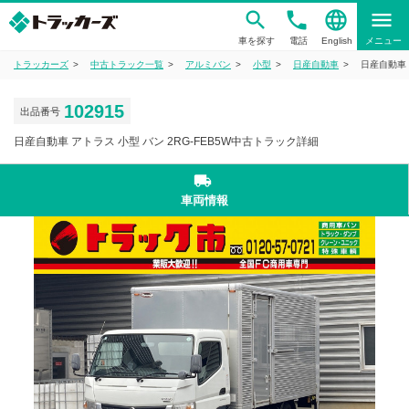
phone
language
menu
車を探す
電話
English
メニュー
トラッカーズ
中古トラック一覧
アルミバン
小型
日産自動車
日産自動車 
102915
出品番号
日産自動車 アトラス 小型 バン 2RG-FEB5W中古トラック詳細
local_shipping
車両情報