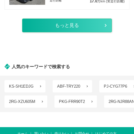
走行距離
17.0
万km
(実走行距離)
もっと見る
人気のキーワードで検索する
KS-SH1EDJG
ABF-TRY220
PJ-CYG77P6
2RG-XZU605M
PKG-FRR90T2
2RG-NJR88A
ホーム
買いたい
売りたい
お問合せ
はじめての方