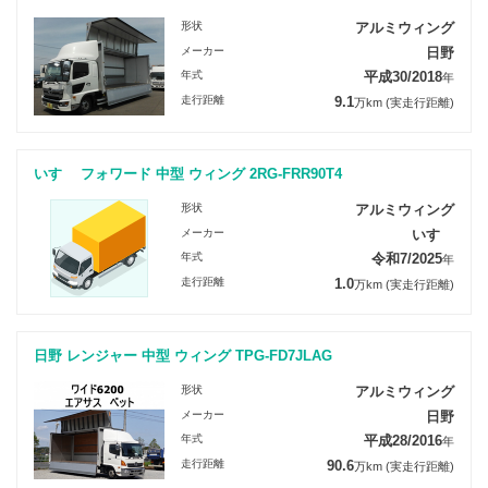
形状
アルミウィング
メーカー
日野
年式
平成30/2018
年
走行距離
9.1
万km
(実走行距離)
いすゞ フォワード 中型 ウィング 2RG-FRR90T4
形状
アルミウィング
メーカー
いすゞ
年式
令和7/2025
年
走行距離
1.0
万km
(実走行距離)
日野 レンジャー 中型 ウィング TPG-FD7JLAG
形状
アルミウィング
メーカー
日野
年式
平成28/2016
年
走行距離
90.6
万km
(実走行距離)