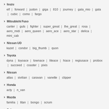
Isuzu
elf
forward
juston
giga
810
journey
gala_mio
gala
cubic
como
fargo
Mitsubishi Fuso
canter
guts
fighter
super_great
the_great
rosa
aero_midi
aero_queen
aero_ace
aero_star
delica
mini_cab
Nissan UD
kazet
condor
big_thumb
quon
Toyota
dyna
toyoace
townace
liteace
hiace
regiusace
probox
succeed
coaster
pixis
Nissan
atlas
sivilian
caravan
vanette
clipper
Honda
acty
n_van
Mazda
familia
titan
bongo
scrum