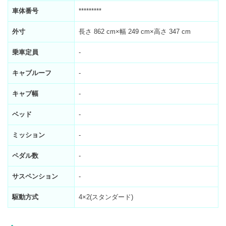
車体番号
*********
外寸
長さ 862 cm×幅 249 cm×高さ 347 cm
乗車定員
-
キャブルーフ
-
キャブ幅
-
ベッド
-
ミッション
-
ペダル数
-
サスペンション
-
駆動方式
4×2(スタンダード)