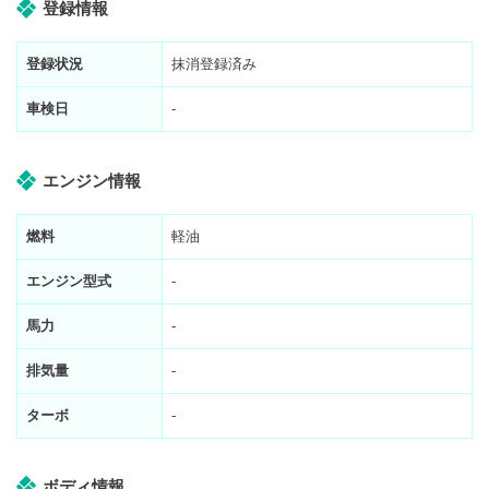
登録情報
登録状況
抹消登録済み
車検日
-
エンジン情報
燃料
軽油
エンジン型式
-
馬力
-
排気量
-
ターボ
-
ボディ情報