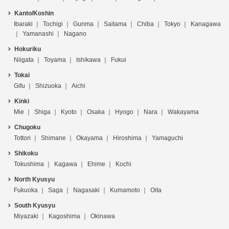
Kanto/Koshin
Ibaraki
Tochigi
Gunma
Saitama
Chiba
Tokyo
Kanagawa
Yamanashi
Nagano
Hokuriku
Niigata
Toyama
Ishikawa
Fukui
Tokai
Gifu
Shizuoka
Aichi
Kinki
Mie
Shiga
Kyoto
Osaka
Hyogo
Nara
Wakayama
Chugoku
Tottori
Shimane
Okayama
Hiroshima
Yamaguchi
Shikoku
Tokushima
Kagawa
Ehime
Kochi
North Kyusyu
Fukuoka
Saga
Nagasaki
Kumamoto
Oita
South Kyusyu
Miyazaki
Kagoshima
Okinawa