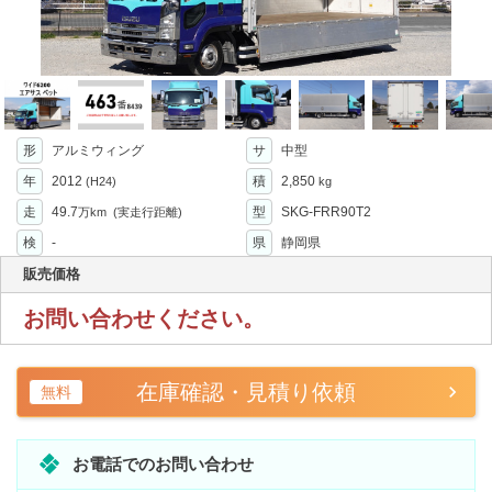
形
アルミウィング
サ
中型
年
2012
積
2,850
(H24)
kg
走
49.7
型
SKG-FRR90T2
万km
(実走行距離)
検
-
県
静岡県
販売価格
お問い合わせください。
在庫確認・見積り依頼
無料
お電話でのお問い合わせ