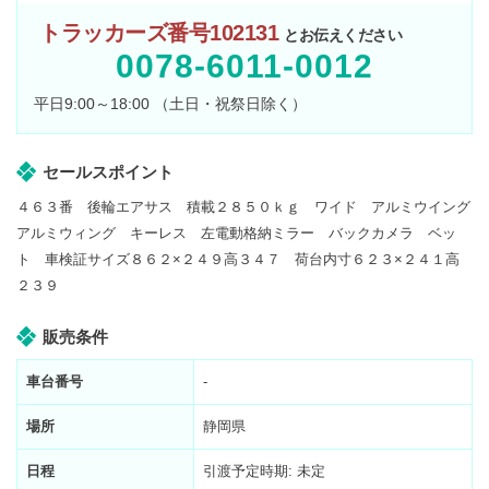
トラッカーズ番号102131
とお伝えください
0078-6011-0012
平日9:00～18:00 （土日・祝祭日除く）
セールスポイント
４６３番 後輪エアサス 積載２８５０ｋｇ ワイド アルミウイング
アルミウィング キーレス 左電動格納ミラー バックカメラ ベッ
ト 車検証サイズ８６２×２４９高３４７ 荷台内寸６２３×２４１高
２３９
販売条件
車台番号
-
場所
静岡県
日程
引渡予定時期: 未定