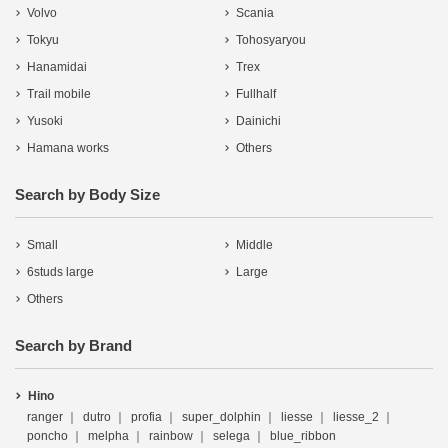
Volvo
Scania
Tokyu
Tohosyaryou
Hanamidai
Trex
Trail mobile
Fullhalf
Yusoki
Dainichi
Hamana works
Others
Search by Body Size
Small
Middle
6studs large
Large
Others
Search by Brand
Hino
ranger
dutro
profia
super_dolphin
liesse
liesse_2
poncho
melpha
rainbow
selega
blue_ribbon