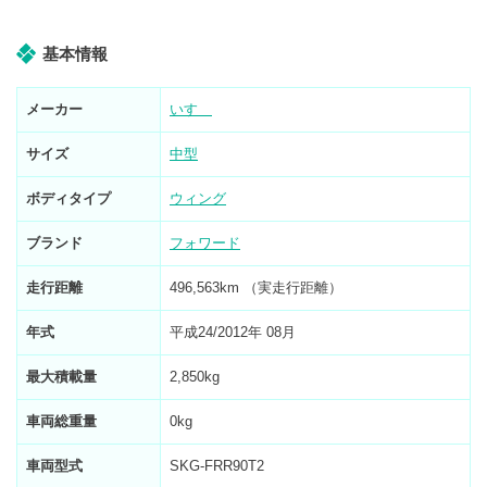
基本情報
メーカー
いすゞ
サイズ
中型
ボディタイプ
ウィング
ブランド
フォワード
走行距離
496,563km （実走行距離）
年式
平成24/2012年 08月
最大積載量
2,850kg
車両総重量
0kg
車両型式
SKG-FRR90T2