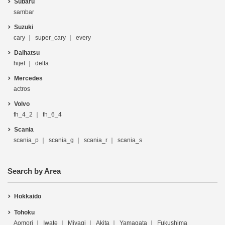
Subaru
sambar
Suzuki
cary
super_cary
every
Daihatsu
hijet
delta
Mercedes
actros
Volvo
fh_4_2
fh_6_4
Scania
scania_p
scania_g
scania_r
scania_s
Search by Area
Hokkaido
Tohoku
Aomori
Iwate
Miyagi
Akita
Yamagata
Fukushima