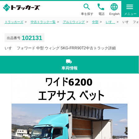
phone
language
menu
車を探す
電話
English
メニュー
トラッカーズ
中古トラック一覧
アルミウィング
中型
いすゞ
いすゞ フォ
102131
出品番号
いすゞ フォワード 中型 ウィング SKG-FRR90T2中古トラック詳細
local_shipping
車両情報