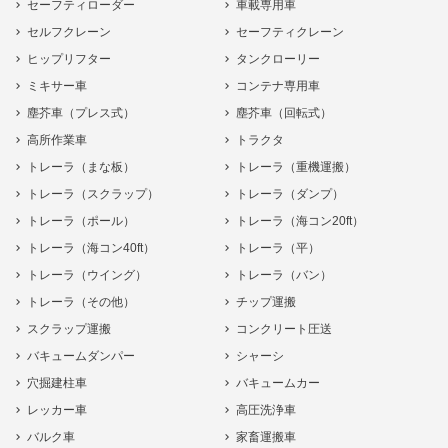
セーフティローダー
車載専用車
セルフクレーン
セーフティクレーン
ヒップリフター
タンクローリー
ミキサー車
コンテナ専用車
塵芥車（プレス式）
塵芥車（回転式）
高所作業車
トラクタ
トレーラ（まな板）
トレーラ（重機運搬）
トレーラ（スクラップ）
トレーラ（ダンプ）
トレーラ（ポール）
トレーラ（海コン20ft）
トレーラ（海コン40ft）
トレーラ（平）
トレーラ（ウイング）
トレーラ（バン）
トレーラ（その他）
チップ運搬
スクラップ運搬
コンクリート圧送
バキュームダンパー
シャーシ
穴掘建柱車
バキュームカー
レッカー車
高圧洗浄車
バルク車
家畜運搬車