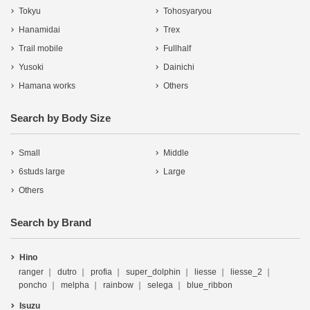
Tokyu
Tohosyaryou
Hanamidai
Trex
Trail mobile
Fullhalf
Yusoki
Dainichi
Hamana works
Others
Search by Body Size
Small
Middle
6studs large
Large
Others
Search by Brand
Hino
ranger
dutro
profia
super_dolphin
liesse
liesse_2
poncho
melpha
rainbow
selega
blue_ribbon
Isuzu