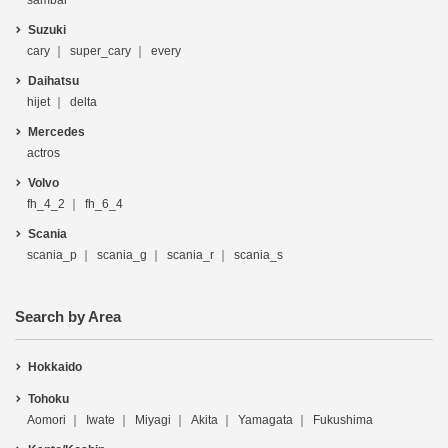
sambar
Suzuki
cary
super_cary
every
Daihatsu
hijet
delta
Mercedes
actros
Volvo
fh_4_2
fh_6_4
Scania
scania_p
scania_g
scania_r
scania_s
Search by Area
Hokkaido
Tohoku
Aomori
Iwate
Miyagi
Akita
Yamagata
Fukushima