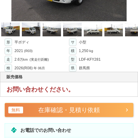
形
平ボディ
サ
小型
年
2021
積
1,250
(R03)
kg
走
2.6
型
LDF-KFY281
万km
(実走行距離)
検
2026(R08)
県
群馬県
年
06月
販売価格
お問い合わせください。
在庫確認・見積り依頼
無料
お電話でのお問い合わせ