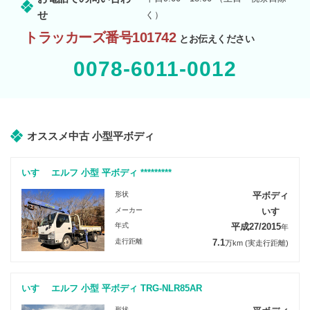
せ
く）
トラッカーズ番号101742
とお伝えください
0078-6011-0012
オススメ中古 小型平ボディ
いすゞ エルフ 小型 平ボディ *********
形状
平ボディ
メーカー
いすゞ
年式
平成27/2015
年
走行距離
7.1
万km
(実走行距離)
いすゞ エルフ 小型 平ボディ TRG-NLR85AR
形状