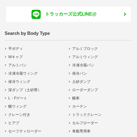
トラッカーズ公式LINE@
Search by Body Type
平ボディ
アルミブロック
Wキャブ
アルミウィング
アルミバン
冷凍冷蔵バン
冷凍冷蔵ウィング
保冷バン
保冷ウィング
土砂ダンプ
深ダンプ（土砂禁）
ローダーダンプ
L・Fゲート
幌車
幌ウィング
カーテン
クレーン付き
トラッククレーン
ヒアブ
セルフローダー
セーフティローダー
車載専用車