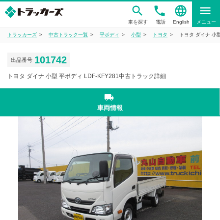
phone
language
menu
車を探す
電話
English
メニュー
トラッカーズ
中古トラック一覧
平ボディ
小型
トヨタ
トヨタ ダイナ 小型
101742
出品番号
トヨタ ダイナ 小型 平ボディ LDF-KFY281中古トラック詳細
local_shipping
車両情報