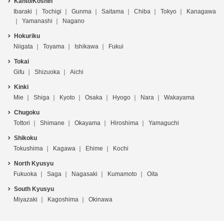
Kanto/Koshin
Ibaraki
Tochigi
Gunma
Saitama
Chiba
Tokyo
Kanagawa
Yamanashi
Nagano
Hokuriku
Niigata
Toyama
Ishikawa
Fukui
Tokai
Gifu
Shizuoka
Aichi
Kinki
Mie
Shiga
Kyoto
Osaka
Hyogo
Nara
Wakayama
Chugoku
Tottori
Shimane
Okayama
Hiroshima
Yamaguchi
Shikoku
Tokushima
Kagawa
Ehime
Kochi
North Kyusyu
Fukuoka
Saga
Nagasaki
Kumamoto
Oita
South Kyusyu
Miyazaki
Kagoshima
Okinawa