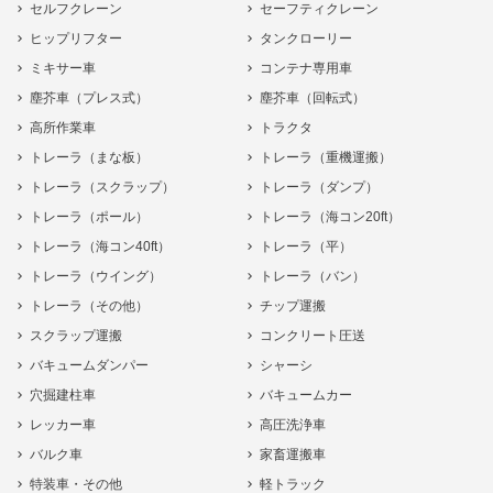
セルフクレーン
セーフティクレーン
ヒップリフター
タンクローリー
ミキサー車
コンテナ専用車
塵芥車（プレス式）
塵芥車（回転式）
高所作業車
トラクタ
トレーラ（まな板）
トレーラ（重機運搬）
トレーラ（スクラップ）
トレーラ（ダンプ）
トレーラ（ポール）
トレーラ（海コン20ft）
トレーラ（海コン40ft）
トレーラ（平）
トレーラ（ウイング）
トレーラ（バン）
トレーラ（その他）
チップ運搬
スクラップ運搬
コンクリート圧送
バキュームダンパー
シャーシ
穴掘建柱車
バキュームカー
レッカー車
高圧洗浄車
バルク車
家畜運搬車
特装車・その他
軽トラック