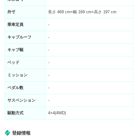
外寸
長さ 469 cm×幅 169 cm×高さ 197 cm
乗車定員
-
キャブルーフ
-
キャブ幅
-
ベッド
-
ミッション
-
ペダル数
-
サスペンション
-
駆動方式
4×4(4WD)
登録情報