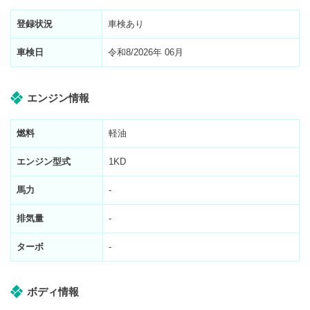
登録状況
車検あり
車検日
令和8/2026年 06月
エンジン情報
燃料
軽油
エンジン型式
1KD
馬力
-
排気量
-
ターボ
-
ボディ情報