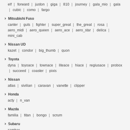
elf
forward
juston
giga
810
journey
gala_mio
gala
cubic
como
fargo
Mitsubishi Fuso
canter
guts
fighter
super_great
the_great
rosa
aero_midi
aero_queen
aero_ace
aero_star
delica
mini_cab
Nissan UD
kazet
condor
big_thumb
quon
Toyota
dyna
toyoace
townace
liteace
hiace
regiusace
probox
succeed
coaster
pixis
Nissan
atlas
sivilian
caravan
vanette
clipper
Honda
acty
n_van
Mazda
familia
titan
bongo
scrum
Subaru