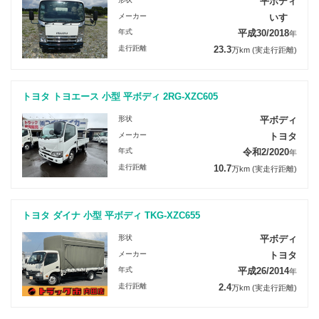
平ボディ
メーカー
いすゞ
年式
平成30/2018
年
走行距離
23.3
万km
(実走行距離)
トヨタ トヨエース 小型 平ボディ 2RG-XZC605
形状
平ボディ
メーカー
トヨタ
年式
令和2/2020
年
走行距離
10.7
万km
(実走行距離)
トヨタ ダイナ 小型 平ボディ TKG-XZC655
形状
平ボディ
メーカー
トヨタ
年式
平成26/2014
年
走行距離
2.4
万km
(実走行距離)