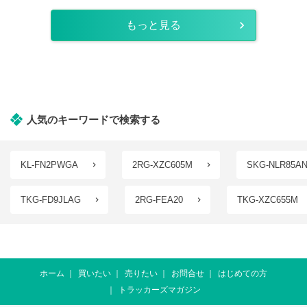
もっと見る
人気のキーワードで検索する
KL-FN2PWGA
2RG-XZC605M
SKG-NLR85A
TKG-FD9JLAG
2RG-FEA20
TKG-XZC655M
ホーム
買いたい
売りたい
お問合せ
はじめての方
トラッカーズマガジン