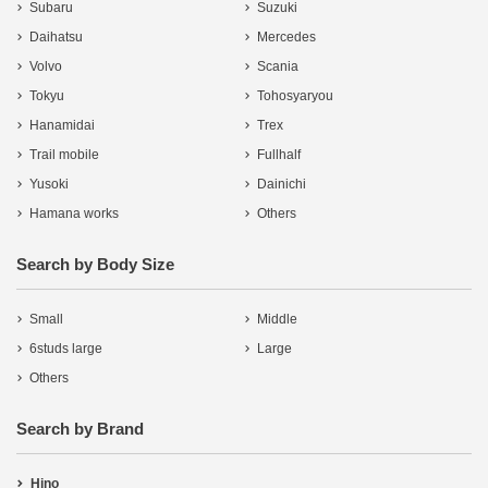
Subaru
Suzuki
Daihatsu
Mercedes
Volvo
Scania
Tokyu
Tohosyaryou
Hanamidai
Trex
Trail mobile
Fullhalf
Yusoki
Dainichi
Hamana works
Others
Search by Body Size
Small
Middle
6studs large
Large
Others
Search by Brand
Hino