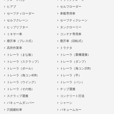
ヒアブ
セルフローダー
セーフティローダー
車載専用車
セルフクレーン
セーフティクレーン
ヒップリフター
タンクローリー
ミキサー車
コンテナ専用車
塵芥車（プレス式）
塵芥車（回転式）
高所作業車
トラクタ
トレーラ（まな板）
トレーラ（重機運搬）
トレーラ（スクラップ）
トレーラ（ダンプ）
トレーラ（ポール）
トレーラ（海コン20ft）
トレーラ（海コン40ft）
トレーラ（平）
トレーラ（ウイング）
トレーラ（バン）
トレーラ（その他）
チップ運搬
スクラップ運搬
コンクリート圧送
バキュームダンパー
シャーシ
穴掘建柱車
バキュームカー