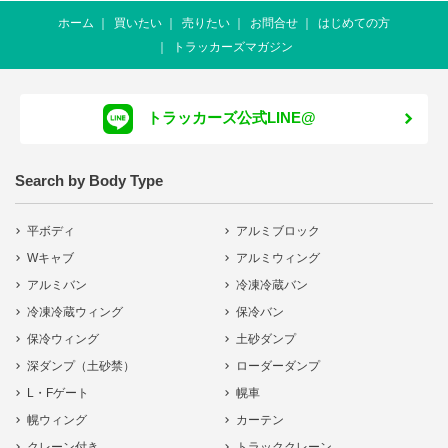
ホーム
買いたい
売りたい
お問合せ
はじめての方
トラッカーズマガジン
トラッカーズ公式LINE@
Search by Body Type
平ボディ
アルミブロック
Wキャブ
アルミウィング
アルミバン
冷凍冷蔵バン
冷凍冷蔵ウィング
保冷バン
保冷ウィング
土砂ダンプ
深ダンプ（土砂禁）
ローダーダンプ
L・Fゲート
幌車
幌ウィング
カーテン
クレーン付き
トラッククレーン