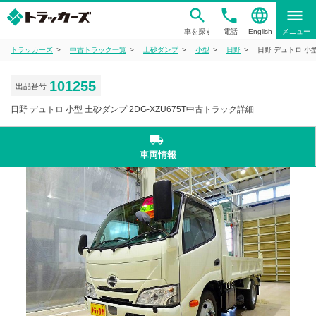
phone
language
menu
車を探す
電話
English
メニュー
トラッカーズ
中古トラック一覧
土砂ダンプ
小型
日野
日野 デュトロ 小型
101255
出品番号
日野 デュトロ 小型 土砂ダンプ 2DG-XZU675T中古トラック詳細
local_shipping
車両情報