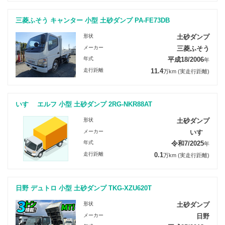
三菱ふそう キャンター 小型 土砂ダンプ PA-FE73DB
形状
土砂ダンプ
メーカー
三菱ふそう
年式
平成18/2006
年
走行距離
11.4
万km
(実走行距離)
いすゞ エルフ 小型 土砂ダンプ 2RG-NKR88AT
形状
土砂ダンプ
メーカー
いすゞ
年式
令和7/2025
年
走行距離
0.1
万km
(実走行距離)
日野 デュトロ 小型 土砂ダンプ TKG-XZU620T
形状
土砂ダンプ
メーカー
日野