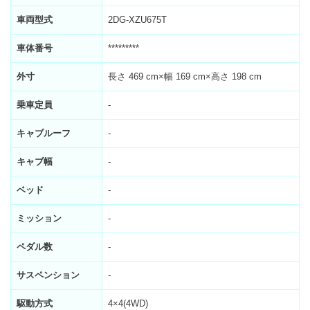
車両型式
2DG-XZU675T
車体番号
*********
外寸
長さ 469 cm×幅 169 cm×高さ 198 cm
乗車定員
-
キャブルーフ
-
キャブ幅
-
ベッド
-
ミッション
-
ペダル数
-
サスペンション
-
駆動方式
4×4(4WD)