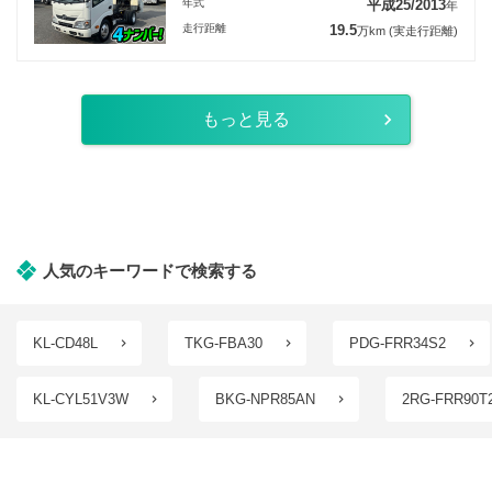
年式
平成25/2013
年
走行距離
19.5
万km
(実走行距離)
もっと見る
人気のキーワードで検索する
KL-CD48L
TKG-FBA30
PDG-FRR34S2
KL-CYL51V3W
BKG-NPR85AN
2RG-FRR90T