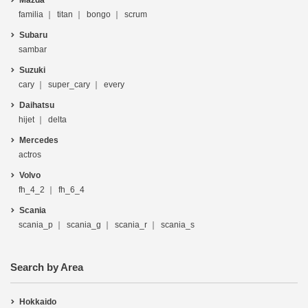
Mazda
familia
titan
bongo
scrum
Subaru
sambar
Suzuki
cary
super_cary
every
Daihatsu
hijet
delta
Mercedes
actros
Volvo
fh_4_2
fh_6_4
Scania
scania_p
scania_g
scania_r
scania_s
Search by Area
Hokkaido