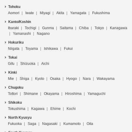
Tohoku
Aomori
Iwate
Miyagi
Akita
Yamagata
Fukushima
Kanto/Koshin
Ibaraki
Tochigi
Gunma
Saitama
Chiba
Tokyo
Kanagawa
Yamanashi
Nagano
Hokuriku
Niigata
Toyama
Ishikawa
Fukui
Tokai
Gifu
Shizuoka
Aichi
Kinki
Mie
Shiga
Kyoto
Osaka
Hyogo
Nara
Wakayama
Chugoku
Tottori
Shimane
Okayama
Hiroshima
Yamaguchi
Shikoku
Tokushima
Kagawa
Ehime
Kochi
North Kyusyu
Fukuoka
Saga
Nagasaki
Kumamoto
Oita