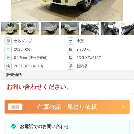
形
土砂ダンプ
サ
小型
年
2025
積
2,700
(R07)
kg
走
0.1
型
2DG-XZU675T
万km
(実走行距離)
検
2027(R09)
県
新潟県
年
03月
販売価格
お問い合わせください。
在庫確認・見積り依頼
無料
お電話でのお問い合わせ