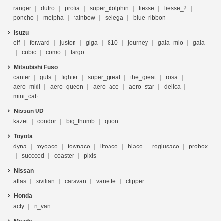
ranger
dutro
profia
super_dolphin
liesse
liesse_2
poncho
melpha
rainbow
selega
blue_ribbon
Isuzu
elf
forward
juston
giga
810
journey
gala_mio
gala
cubic
como
fargo
Mitsubishi Fuso
canter
guts
fighter
super_great
the_great
rosa
aero_midi
aero_queen
aero_ace
aero_star
delica
mini_cab
Nissan UD
kazet
condor
big_thumb
quon
Toyota
dyna
toyoace
townace
liteace
hiace
regiusace
probox
succeed
coaster
pixis
Nissan
atlas
sivilian
caravan
vanette
clipper
Honda
acty
n_van