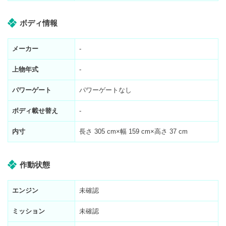
ボディ情報
メーカー
-
上物年式
-
パワーゲート
パワーゲートなし
ボディ載せ替え
-
内寸
長さ
305
cm×幅
159
cm×高さ
37
cm
作動状態
エンジン
未確認
ミッション
未確認