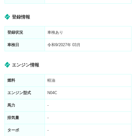
登録情報
登録状況
車検あり
車検日
令和9/2027年 03月
エンジン情報
燃料
軽油
エンジン型式
N04C
馬力
-
排気量
-
ターボ
-