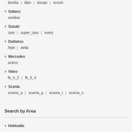
familia
titan
bongo
scrum
Subaru
sambar
Suzuki
cary
super_cary
every
Daihatsu
hijet
delta
Mercedes
actros
Volvo
fh_4_2
fh_6_4
Scania
scania_p
scania_g
scania_r
scania_s
Search by Area
Hokkaido