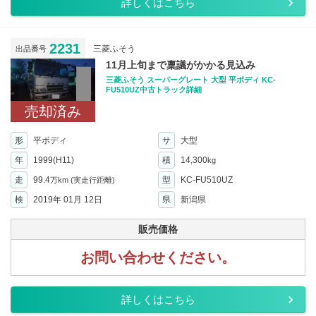
詳しくはこちら
2231
三菱ふそう
出品番号
11月上旬まで稟議がかかる見込み
三菱ふそう スーパーグレート 大型 平ボディ KC-
FU510UZ中古トラック詳細
売却済み
形
平ボディ
サ
大型
年
1999(H11)
積
14,300
kg
走
99.4
型
KC-FU510UZ
万km
(実走行距離)
検
2019年 01月 12日
県
新潟県
販売価格
お問い合わせください。
詳しくはこちら