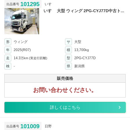
101295
いすゞ
出品番号
いすゞ 大型 ウィング 2PG-CYJ77D中古ト...
形
ウィング
サ
大型
年
2025(R07)
積
13,700
kg
走
14.3
型
2PG-CYJ77D
万km
(実走行距離)
検
-
県
新潟県
販売価格
お問い合わせください。
詳しくはこちら
101009
日野
出品番号