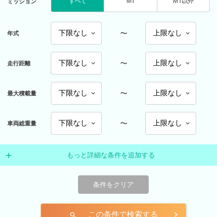
すべて
MT
MT以外
ミッション
〜
年式
〜
走行距離
〜
最大積載量
〜
車両総重量
もっと詳細な条件を追加する
条件をクリア
この条件で検索する
search