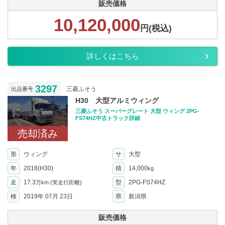
販売価格
10,120,000
円(税込)
詳しくはこちら
3297
三菱ふそう
出品番号
H30 大型アルミウィング
三菱ふそう スーパーグレート 大型 ウィング 2PG-
FS74HZ中古トラック詳細
売却済み
形
ウィング
サ
大型
年
2018(H30)
積
14,000
kg
走
17.3
型
2PG-FS74HZ
万km
(実走行距離)
検
2019年 07月 23日
県
新潟県
販売価格