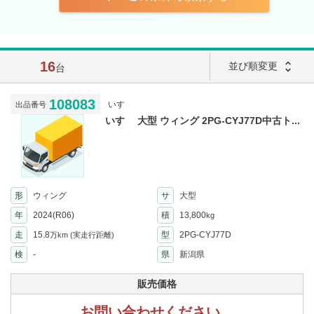
16
unfold_more
並び順変更
台
108083
いすゞ
出品番号
いすゞ 大型 ウィング 2PG-CYJ77D中古ト...
形
ウィング
サ
大型
年
2024(R06)
積
13,800
kg
走
15.8
型
2PG-CYJ77D
万km
(実走行距離)
検
-
県
新潟県
販売価格
お問い合わせください。