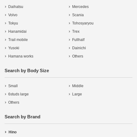
Daihatsu
Mercedes
Volvo
Scania
Tokyu
Tohosyaryou
Hanamidai
Trex
Trail mobile
Fullhalf
Yusoki
Dainichi
Hamana works
Others
Search by Body Size
Small
Middle
6studs large
Large
Others
Search by Brand
Hino