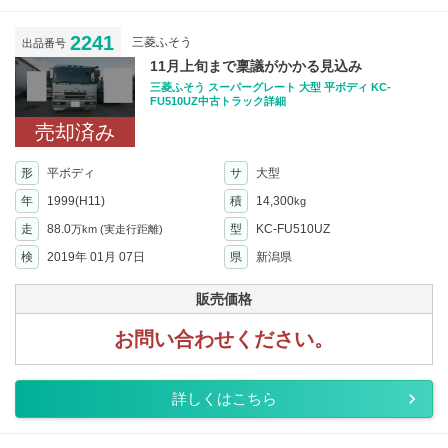
2241
三菱ふそう
出品番号
11月上旬まで稟議がかかる見込み
三菱ふそう スーパーグレート 大型 平ボディ KC-
FU510UZ中古トラック詳細
売却済み
形
平ボディ
サ
大型
年
1999(H11)
積
14,300
kg
走
88.0
型
KC-FU510UZ
万km
(実走行距離)
検
2019年 01月 07日
県
新潟県
販売価格
お問い合わせください。
詳しくはこちら