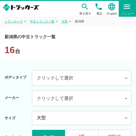
phone
language
menu
車を探す
電話
English
メニュー
トラッカーズ
中古トラック一覧
大型
新潟県
新潟県の中古トラック一覧
16
台
ボディタイプ
クリックして選択
メーカー
クリックして選択
サイズ