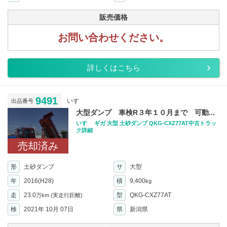
販売価格
お問い合わせください。
詳しくはこちら
9491
いすゞ
出品番号
大型ダンプ 車検R３年１０月まで 可動...
いすゞ ギガ 大型 土砂ダンプ QKG-CXZ77AT中古トラッ
ク詳細
売却済み
形
土砂ダンプ
サ
大型
年
2016(H28)
積
9,400
kg
走
23.0
型
QKG-CXZ77AT
万km
(実走行距離)
検
2021年 10月 07日
県
新潟県