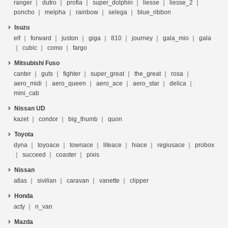
ranger
dutro
profia
super_dolphin
liesse
liesse_2
poncho
melpha
rainbow
selega
blue_ribbon
Isuzu
elf
forward
juston
giga
810
journey
gala_mio
gala
cubic
como
fargo
Mitsubishi Fuso
canter
guts
fighter
super_great
the_great
rosa
aero_midi
aero_queen
aero_ace
aero_star
delica
mini_cab
Nissan UD
kazet
condor
big_thumb
quon
Toyota
dyna
toyoace
townace
liteace
hiace
regiusace
probox
succeed
coaster
pixis
Nissan
atlas
sivilian
caravan
vanette
clipper
Honda
acty
n_van
Mazda