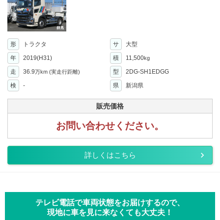
形
トラクタ
サ
大型
年
2019(H31)
積
11,500
kg
走
36.9
型
2DG-SH1EDGG
万km
(実走行距離)
検
-
県
新潟県
販売価格
お問い合わせください。
詳しくはこちら
テレビ電話で車両状態をお届けするので、
現地に車を見に来なくても大丈夫！