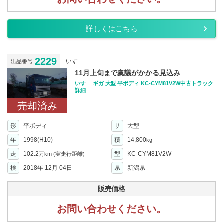
詳しくはこちら
2229
いすゞ
出品番号
11月上旬まで稟議がかかる見込み
いすゞ ギガ 大型 平ボディ KC-CYM81V2W中古トラック
詳細
売却済み
形
平ボディ
サ
大型
年
1998(H10)
積
14,800
kg
走
102.2
型
KC-CYM81V2W
万km
(実走行距離)
検
2018年 12月 04日
県
新潟県
販売価格
お問い合わせください。