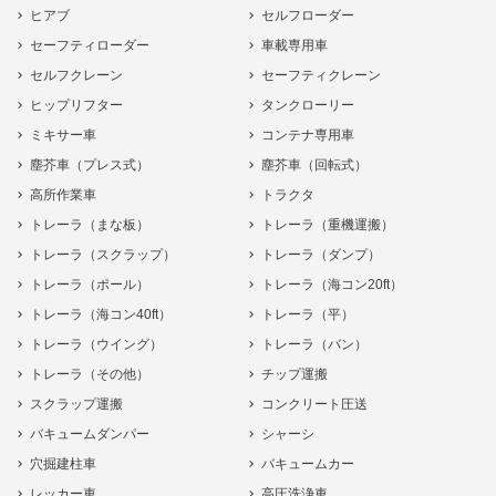
ヒアブ
セルフローダー
セーフティローダー
車載専用車
セルフクレーン
セーフティクレーン
ヒップリフター
タンクローリー
ミキサー車
コンテナ専用車
塵芥車（プレス式）
塵芥車（回転式）
高所作業車
トラクタ
トレーラ（まな板）
トレーラ（重機運搬）
トレーラ（スクラップ）
トレーラ（ダンプ）
トレーラ（ポール）
トレーラ（海コン20ft）
トレーラ（海コン40ft）
トレーラ（平）
トレーラ（ウイング）
トレーラ（バン）
トレーラ（その他）
チップ運搬
スクラップ運搬
コンクリート圧送
バキュームダンパー
シャーシ
穴掘建柱車
バキュームカー
レッカー車
高圧洗浄車