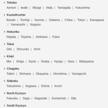
Tohoku
Aomori
Iwate
Miyagi
Akita
Yamagata
Fukushima
Kanto/Koshin
Ibaraki
Tochigi
Gunma
Saitama
Chiba
Tokyo
Kanagawa
Yamanashi
Nagano
Hokuriku
Niigata
Toyama
Ishikawa
Fukui
Tokai
Gifu
Shizuoka
Aichi
Kinki
Mie
Shiga
Kyoto
Osaka
Hyogo
Nara
Wakayama
Chugoku
Tottori
Shimane
Okayama
Hiroshima
Yamaguchi
Shikoku
Tokushima
Kagawa
Ehime
Kochi
North Kyusyu
Fukuoka
Saga
Nagasaki
Kumamoto
Oita
South Kyusyu