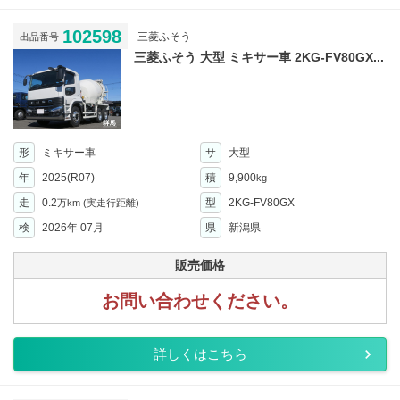
102598
三菱ふそう
出品番号
三菱ふそう 大型 ミキサー車 2KG-FV80GX...
形
ミキサー車
サ
大型
年
2025(R07)
積
9,900
kg
走
0.2
型
2KG-FV80GX
万km
(実走行距離)
検
2026年 07月
県
新潟県
販売価格
お問い合わせください。
詳しくはこちら