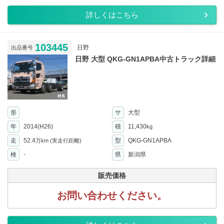
詳しくはこちら
103445
日野
出品番号
日野 大型 QKG-GN1APBA中古トラック詳細
形
サ
大型
年
2014(H26)
積
11,430
kg
走
52.4
型
QKG-GN1APBA
万km
(実走行距離)
検
-
県
新潟県
販売価格
お問い合わせください。