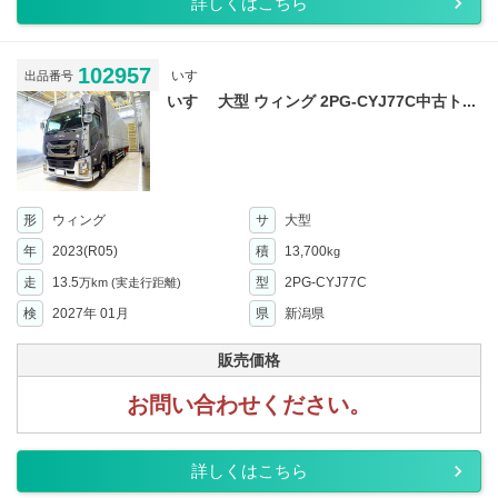
詳しくはこちら
102957
いすゞ
出品番号
いすゞ 大型 ウィング 2PG-CYJ77C中古ト...
形
ウィング
サ
大型
年
2023(R05)
積
13,700
kg
走
13.5
型
2PG-CYJ77C
万km
(実走行距離)
検
2027年 01月
県
新潟県
販売価格
お問い合わせください。
詳しくはこちら