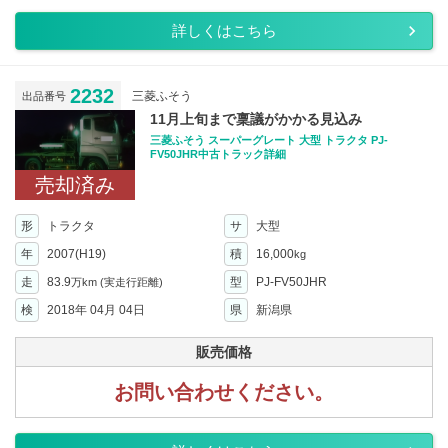
詳しくはこちら
2232
三菱ふそう
出品番号
11月上旬まで稟議がかかる見込み
三菱ふそう スーパーグレート 大型 トラクタ PJ-
FV50JHR中古トラック詳細
売却済み
形
トラクタ
サ
大型
年
2007(H19)
積
16,000
kg
走
83.9
型
PJ-FV50JHR
万km
(実走行距離)
検
2018年 04月 04日
県
新潟県
販売価格
お問い合わせください。