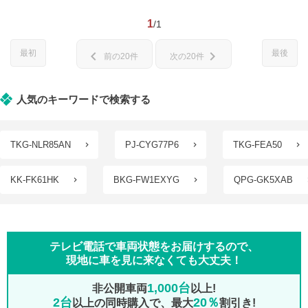
1
/1
最初
最後
chevron_left
chevron_right
前の20件
次の20件
人気のキーワードで検索する
TKG-NLR85AN
PJ-CYG77P6
TKG-FEA50
KK-FK61HK
BKG-FW1EXYG
QPG-GK5XAB
テレビ電話で車両状態をお届けするので、
現地に車を見に来なくても大丈夫！
1,000台
非公開車両
以上!
2台
20％
以上の同時購入で、最大
割引き!