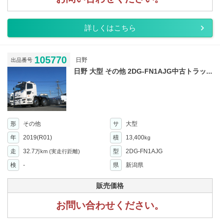
詳しくはこちら
105770
日野
出品番号
日野 大型 その他 2DG-FN1AJG中古トラッ...
形
その他
サ
大型
年
2019(R01)
積
13,400
kg
走
32.7
型
2DG-FN1AJG
万km
(実走行距離)
検
-
県
新潟県
販売価格
お問い合わせください。