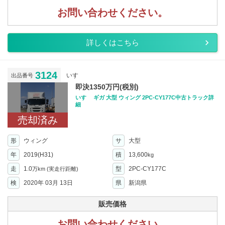
お問い合わせください。
詳しくはこちら
3124
いすゞ
出品番号
即決1350万円(税別)
いすゞ ギガ 大型 ウィング 2PC-CY177C中古トラック詳
細
売却済み
形
ウィング
サ
大型
年
2019(H31)
積
13,600
kg
走
1.0
型
2PC-CY177C
万km
(実走行距離)
検
2020年 03月 13日
県
新潟県
販売価格
お問い合わせください。