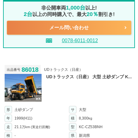
1,000台
非公開車両
以上!
2台
20％
以上の同時購入で、最大
割引き!
メール問い合わせ
0078-6011-0012
86018
UDトラックス（日産）
出品番号
UDトラックス（日産） 大型 土砂ダンプ K...
形
土砂ダンプ
サ
大型
年
1999(H11)
積
8,300
kg
走
21.1
型
KC-CZ53BNH
万km
(実走行距離)
検
-
県
新潟県