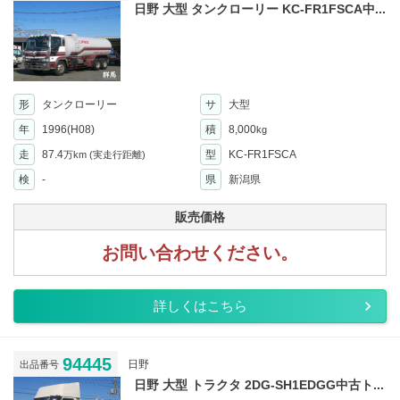
日野 大型 タンクローリー KC-FR1FSCA中...
形
タンクローリー
サ
大型
年
1996(H08)
積
8,000
kg
走
87.4
型
KC-FR1FSCA
万km
(実走行距離)
検
-
県
新潟県
販売価格
お問い合わせください。
詳しくはこちら
94445
日野
出品番号
日野 大型 トラクタ 2DG-SH1EDGG中古ト...