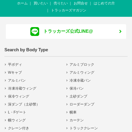
ホーム
買いたい
売りたい
お問合せ
はじめての方
トラッカーズマガジン
トラッカーズ公式LINE@
Search by Body Type
平ボディ
アルミブロック
Wキャブ
アルミウィング
アルミバン
冷凍冷蔵バン
冷凍冷蔵ウィング
保冷バン
保冷ウィング
土砂ダンプ
深ダンプ（土砂禁）
ローダーダンプ
L・Fゲート
幌車
幌ウィング
カーテン
クレーン付き
トラッククレーン