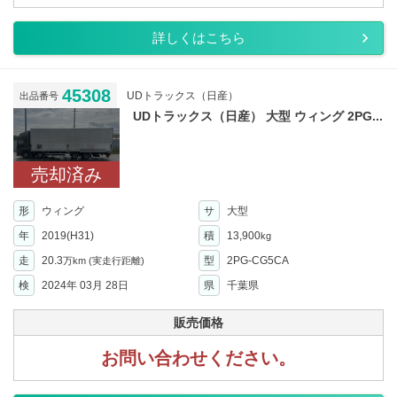
詳しくはこちら
45308
UDトラックス（日産）
出品番号
UDトラックス（日産） 大型 ウィング 2PG...
売却済み
形
ウィング
サ
大型
年
2019(H31)
積
13,900
kg
走
20.3
型
2PG-CG5CA
万km
(実走行距離)
検
2024年 03月 28日
県
千葉県
販売価格
お問い合わせください。