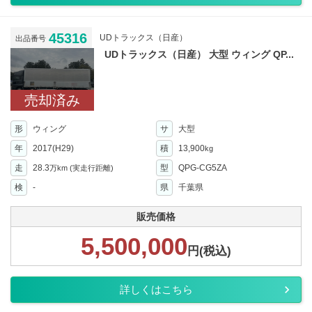
45316
UDトラックス（日産）
出品番号
UDトラックス（日産） 大型 ウィング QP...
売却済み
形
ウィング
サ
大型
年
2017(H29)
積
13,900
kg
走
28.3
型
QPG-CG5ZA
万km
(実走行距離)
検
-
県
千葉県
販売価格
5,500,000
円(税込)
詳しくはこちら