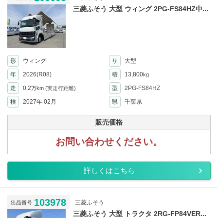
三菱ふそう 大型 ウィング 2PG-FS84HZ中...
形
ウィング
サ
大型
年
2026(R08)
積
13,800
kg
走
0.2
型
2PG-FS84HZ
万km
(実走行距離)
検
2027年 02月
県
千葉県
販売価格
お問い合わせください。
詳しくはこちら
103978
三菱ふそう
出品番号
三菱ふそう 大型 トラクタ 2RG-FP84VER...