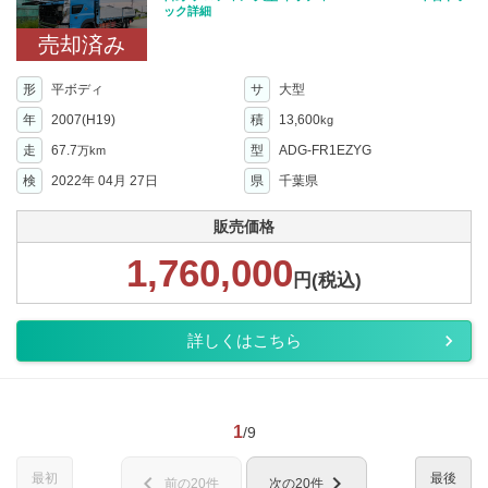
ック詳細
売却済み
形
平ボディ
サ
大型
年
2007(H19)
積
13,600
kg
走
67.7
型
ADG-FR1EZYG
万km
検
2022年 04月 27日
県
千葉県
販売価格
1,760,000
円(税込)
詳しくはこちら
1
/9
最初
最後
chevron_left
chevron_right
前の20件
次の20件