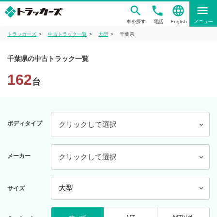
phone
language
menu
車を探す
電話
English
メニュー
トラッカーズ
中古トラック一覧
大型
千葉県
千葉県の中古トラック一覧
162
台
ボディタイプ
クリックして選択
メーカー
クリックして選択
サイズ