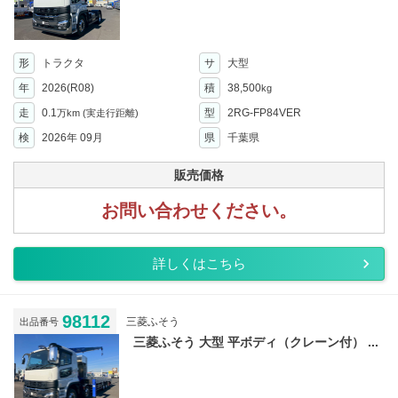
形
トラクタ
サ
大型
年
2026(R08)
積
38,500
kg
走
0.1
型
2RG-FP84VER
万km
(実走行距離)
検
2026年 09月
県
千葉県
販売価格
お問い合わせください。
詳しくはこちら
98112
三菱ふそう
出品番号
三菱ふそう 大型 平ボディ（クレーン付） ...