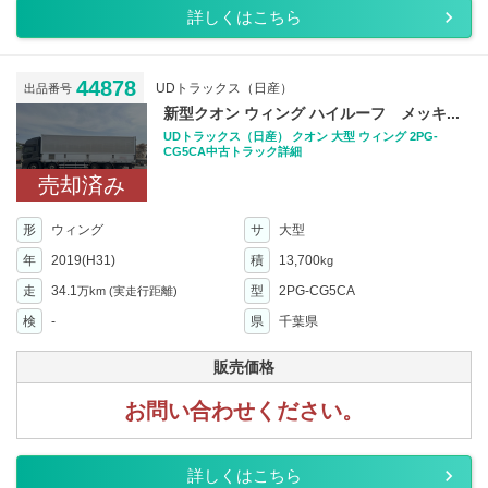
詳しくはこちら
44878
UDトラックス（日産）
出品番号
新型クオン ウィング ハイルーフ メッキ...
UDトラックス（日産） クオン 大型 ウィング 2PG-
CG5CA中古トラック詳細
売却済み
形
ウィング
サ
大型
年
2019(H31)
積
13,700
kg
走
34.1
型
2PG-CG5CA
万km
(実走行距離)
検
-
県
千葉県
販売価格
お問い合わせください。
詳しくはこちら