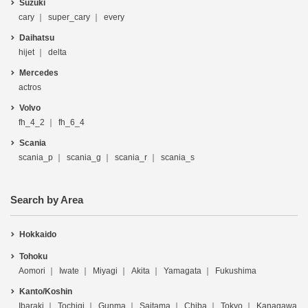
Suzuki
cary
super_cary
every
Daihatsu
hijet
delta
Mercedes
actros
Volvo
fh_4_2
fh_6_4
Scania
scania_p
scania_g
scania_r
scania_s
Search by Area
Hokkaido
Tohoku
Aomori
Iwate
Miyagi
Akita
Yamagata
Fukushima
Kanto/Koshin
Ibaraki
Tochigi
Gunma
Saitama
Chiba
Tokyo
Kanagawa