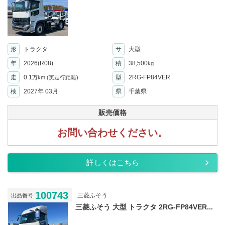
形
トラクタ
サ
大型
年
2026(R08)
積
38,500
kg
走
0.1
型
2RG-FP84VER
万km
(実走行距離)
検
2027年 03月
県
千葉県
販売価格
お問い合わせください。
詳しくはこちら
100743
三菱ふそう
出品番号
三菱ふそう 大型 トラクタ 2RG-FP84VER...