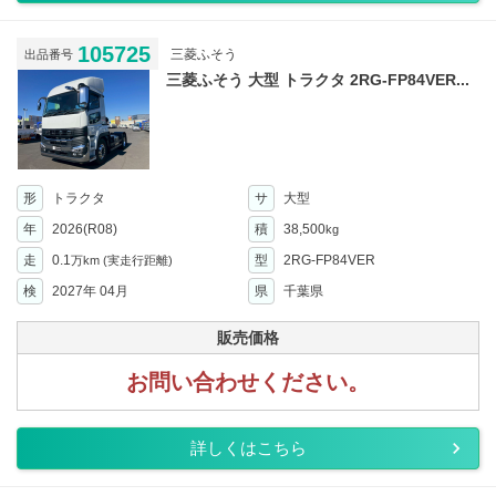
105725
三菱ふそう
出品番号
三菱ふそう 大型 トラクタ 2RG-FP84VER...
形
トラクタ
サ
大型
年
2026(R08)
積
38,500
kg
走
0.1
型
2RG-FP84VER
万km
(実走行距離)
検
2027年 04月
県
千葉県
販売価格
お問い合わせください。
詳しくはこちら