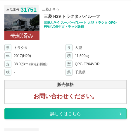
31751
三菱ふそう
出品番号
三菱 H29 トラクタ ハイルーフ
三菱ふそう スーパーグレート 大型 トラクタ QPG-
FP64VDR中古トラック詳細
売却済み
形
トラクタ
サ
大型
年
2017(H29)
積
11,500
kg
走
38.0
型
QPG-FP64VDR
万km
(実走行距離)
検
-
県
千葉県
販売価格
お問い合わせください。
詳しくはこちら