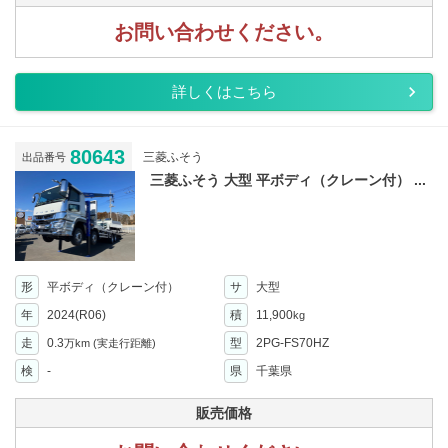
お問い合わせください。
詳しくはこちら
80643
三菱ふそう
出品番号
三菱ふそう 大型 平ボディ（クレーン付） ...
形
平ボディ（クレーン付）
サ
大型
年
2024(R06)
積
11,900
kg
走
0.3
型
2PG-FS70HZ
万km
(実走行距離)
検
-
県
千葉県
販売価格