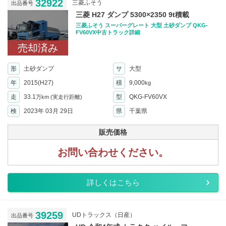
32922
三菱ふそう
出品番号
三菱 H27 ダンプ 5300×2350 9t積載
三菱ふそう スーパーグレート 大型 土砂ダンプ QKG-
FV60VX中古トラック詳細
売却済み
形
土砂ダンプ
サ
大型
年
2015(H27)
積
9,000
kg
走
33.1
型
QKG-FV60VX
万km
(実走行距離)
検
2023年 03月 29日
県
千葉県
販売価格
お問い合わせください。
詳しくはこちら
39259
UDトラックス（日産）
出品番号