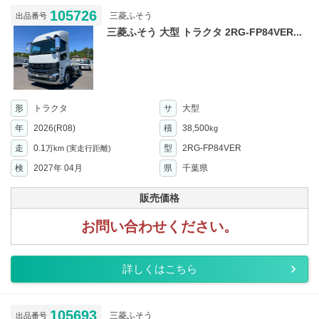
105726
三菱ふそう
出品番号
三菱ふそう 大型 トラクタ 2RG-FP84VER...
形
トラクタ
サ
大型
年
2026(R08)
積
38,500
kg
走
0.1
型
2RG-FP84VER
万km
(実走行距離)
検
2027年 04月
県
千葉県
販売価格
お問い合わせください。
詳しくはこちら
105693
三菱ふそう
出品番号