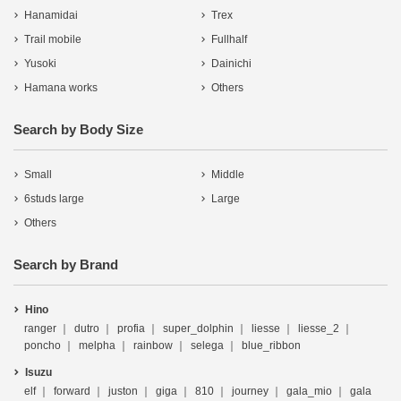
Hanamidai
Trex
Trail mobile
Fullhalf
Yusoki
Dainichi
Hamana works
Others
Search by Body Size
Small
Middle
6studs large
Large
Others
Search by Brand
Hino
ranger
dutro
profia
super_dolphin
liesse
liesse_2
poncho
melpha
rainbow
selega
blue_ribbon
Isuzu
elf
forward
juston
giga
810
journey
gala_mio
gala