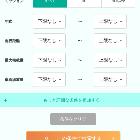
すべて
MT
MT以外
ミッション
〜
年式
〜
走行距離
〜
最大積載量
〜
車両総重量
もっと詳細な条件を追加する
条件をクリア
この条件で検索する
search