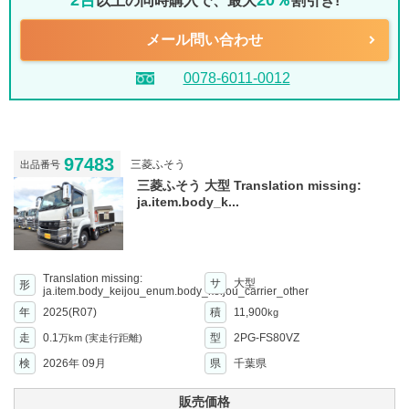
2台
20％
以上の同時購入で、最大
割引き!
メール問い合わせ
0078-6011-0012
97483
三菱ふそう
出品番号
三菱ふそう 大型 Translation missing:
ja.item.body_k...
Translation missing:
サ
大型
形
ja.item.body_keijou_enum.body_keijou_carrier_other
年
2025(R07)
積
11,900
kg
走
0.1
型
2PG-FS80VZ
万km
(実走行距離)
検
2026年 09月
県
千葉県
販売価格