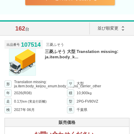
162
unfold_more
並び順変更
台
107514
三菱ふそう
出品番号
三菱ふそう 大型 Translation missing:
ja.item.body_k...
Translation missing:
サ
大型
形
ja.item.body_keijou_enum.body_keijou_carrier_other
年
2026(R08)
積
10,900
kg
走
0.1
型
2PG-FV80VZ
万km
(実走行距離)
検
2027年 06月
県
千葉県
販売価格