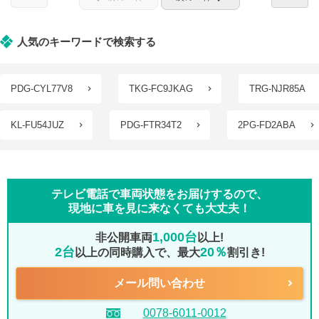
人気のキーワードで検索する
PDG-CYL77V8
TKG-FC9JKAG
TRG-NJR85A
KL-FU54JUZ
PDG-FTR34T2
2PG-FD2ABA
テレビ電話で車両状態をお届けするので、
現地に車を見に来なくても大丈夫！
1,000台
非公開車両
以上!
2台
20％
以上の同時購入で、最大
割引き!
メール問い合わせ
0078-6011-0012