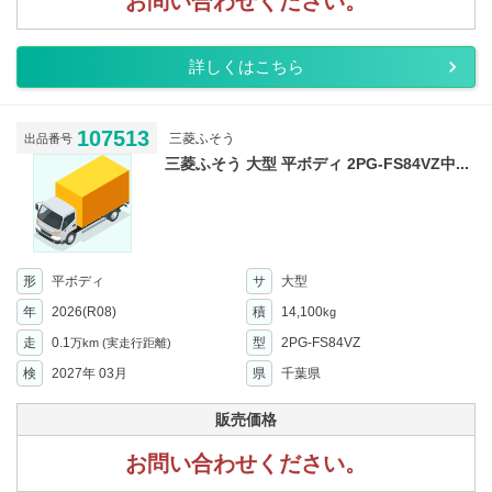
お問い合わせください。
詳しくはこちら
107513
三菱ふそう
出品番号
三菱ふそう 大型 平ボディ 2PG-FS84VZ中...
形
平ボディ
サ
大型
年
2026(R08)
積
14,100
kg
走
0.1
型
2PG-FS84VZ
万km
(実走行距離)
検
2027年 03月
県
千葉県
販売価格
お問い合わせください。