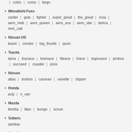
cubic
como
fargo
Mitsubishi Fuso
canter
guts
fighter
super_great
the_great
rosa
aero_midi
aero_queen
aero_ace
aero_star
delica
mini_cab
Nissan UD
kazet
condor
big_thumb
quon
Toyota
dyna
toyoace
townace
liteace
hiace
regiusace
probox
succeed
coaster
pixis
Nissan
atlas
sivilian
caravan
vanette
clipper
Honda
acty
n_van
Mazda
familia
titan
bongo
scrum
Subaru
sambar