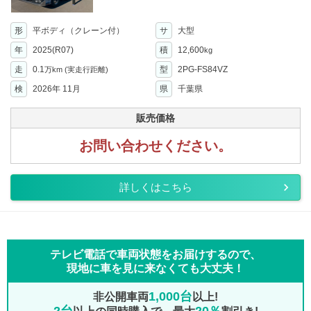
形
平ボディ（クレーン付）
サ
大型
年
2025(R07)
積
12,600
kg
走
0.1
型
2PG-FS84VZ
万km
(実走行距離)
検
2026年 11月
県
千葉県
販売価格
お問い合わせください。
詳しくはこちら
テレビ電話で車両状態をお届けするので、
現地に車を見に来なくても大丈夫！
1,000台
非公開車両
以上!