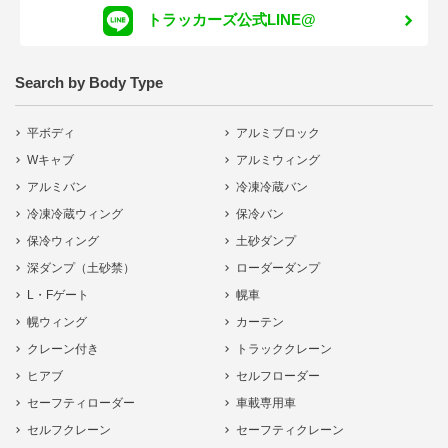
トラッカーズ公式LINE@
Search by Body Type
平ボディ
アルミブロック
Wキャブ
アルミウィング
アルミバン
冷凍冷蔵バン
冷凍冷蔵ウィング
保冷バン
保冷ウィング
土砂ダンプ
深ダンプ（土砂禁）
ローダーダンプ
L・Fゲート
幌車
幌ウィング
カーテン
クレーン付き
トラッククレーン
ヒアブ
セルフローダー
セーフティローダー
車載専用車
セルフクレーン
セーフティクレーン