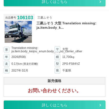
詳しくはこちら
106103
三菱ふそう
出品番号
三菱ふそう 大型 Translation missing:
ja.item.body_k...
Translation missing:
サ
大型
形
ja.item.body_keijou_enum.body_keijou_carrier_other
年
2026(R08)
積
11,700
kg
走
0.1
型
2PG-FS84VZ
万km
(実走行距離)
検
2027年 02月
県
千葉県
販売価格
お問い合わせください。
詳しくはこちら