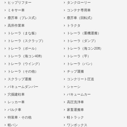
ヒップリフター
タンクローリー
ミキサー車
コンテナ専用車
塵芥車（プレス式）
塵芥車（回転式）
高所作業車
トラクタ
トレーラ（まな板）
トレーラ（重機運搬）
トレーラ（スクラップ）
トレーラ（ダンプ）
トレーラ（ポール）
トレーラ（海コン20ft）
トレーラ（海コン40ft）
トレーラ（平）
トレーラ（ウイング）
トレーラ（バン）
トレーラ（その他）
チップ運搬
スクラップ運搬
コンクリート圧送
バキュームダンパー
シャーシ
穴掘建柱車
バキュームカー
レッカー車
高圧洗浄車
バルク車
家畜運搬車
特装車・その他
軽トラック
軽バン
ワンボックス