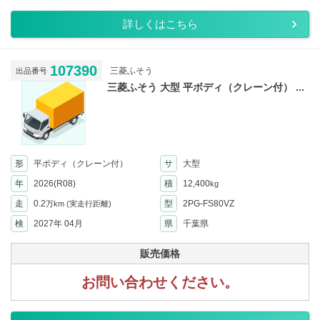
詳しくはこちら
107390
三菱ふそう
出品番号
三菱ふそう 大型 平ボディ（クレーン付） ...
形
平ボディ（クレーン付）
サ
大型
年
2026(R08)
積
12,400
kg
走
0.2
型
2PG-FS80VZ
万km
(実走行距離)
検
2027年 04月
県
千葉県
販売価格
お問い合わせください。