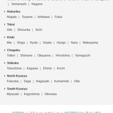
Yamanashi
Nagano
Hokuriku
Niigata
Toyama
Ishikawa
Fukui
Tokai
Gifu
Shizuoka
Aichi
Kinki
Mie
Shiga
Kyoto
Osaka
Hyogo
Nara
Wakayama
Chugoku
Tottori
Shimane
Okayama
Hiroshima
Yamaguchi
Shikoku
Tokushima
Kagawa
Ehime
Kochi
North Kyusyu
Fukuoka
Saga
Nagasaki
Kumamoto
Oita
South Kyusyu
Miyazaki
Kagoshima
Okinawa
利用規約
プライバシーポリシー
特定商取引法に基づく表記