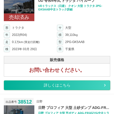
UD 令和4年式 トラクタ ハイルーフ
UDトラックス（日産） クオン 大型 トラクタ 2PG-
GK5AAB中古トラック詳細
売却済み
形
トラクタ
サ
大型
年
2022(R04)
積
39,110
kg
走
0.1
型
2PG-GK5AAB
万km
(実走行距離)
検
2023年 03月 29日
県
千葉県
販売価格
お問い合わせください。
詳しくはこちら
38512
日野
出品番号
日野 プロフィア 大型 土砂ダンプ ADG-FR...
日野 プロフィア 大型 平ボディ ADG-FR1EZYG中古トラ