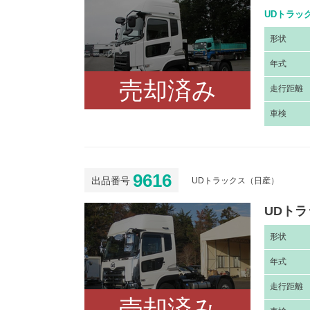
UDトラック
形
状
年
式
売却済み
走
行距離
車
検
9616
出品番号
UDトラックス（日産）
UDトラ
形
状
年
式
走
行距離
売却済み