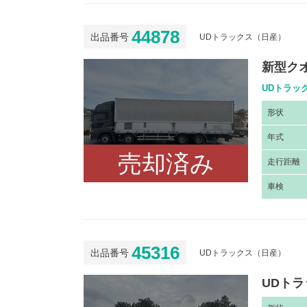
44878
出品番号
UDトラックス（日産）
新型ク
UDトラック
形
状
年
式
売却済み
走
行距離
車
検
45316
出品番号
UDトラックス（日産）
UDトラ