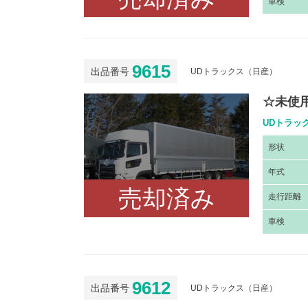
車
検
9615
出品番号
UDトラックス（日産）
☆未使
UDトラック
形
状
年
式
売却済み
走
行距離
車
検
9612
出品番号
UDトラックス（日産）