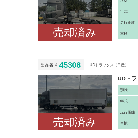
形
状
年
式
走
行距離
売却済み
車
検
45308
出品番号
UDトラックス（日産）
UDトラ
形
状
年
式
走
行距離
売却済み
車
検