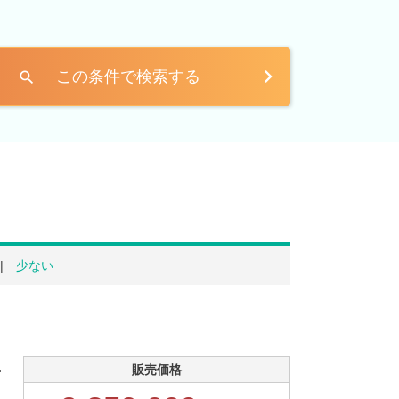
この条件で検索する
search
少ない
.
販売価格