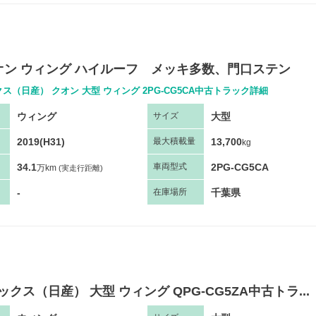
オン ウィング ハイルーフ メッキ多数、門口ステン
ス（日産） クオン 大型 ウィング 2PG-CG5CA中古トラック詳細
ウィング
大型
サ
イズ
2019(H31)
13,700
最大
積
載量
kg
34.1
2PG-CG5CA
車両
型
式
万km
(実走行距離)
-
千葉県
在庫場所
ックス（日産） 大型 ウィング QPG-CG5ZA中古トラ...