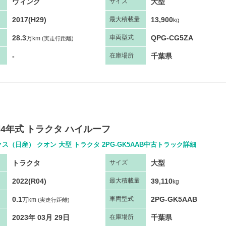
ウィング
大型
サ
イズ
2017(H29)
13,900
最大
積
載量
kg
28.3
QPG-CG5ZA
車両
型
式
万km
(実走行距離)
-
千葉県
在庫場所
和4年式 トラクタ ハイルーフ
ス（日産） クオン 大型 トラクタ 2PG-GK5AAB中古トラック詳細
トラクタ
大型
サ
イズ
2022(R04)
39,110
最大
積
載量
kg
0.1
2PG-GK5AAB
車両
型
式
万km
(実走行距離)
2023年 03月 29日
千葉県
在庫場所