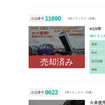
11690
出品番号
UDトラックス（日産）
H15
UDトラック
形
状
年
式
売却済み
走
行距離
車
検
9622
出品番号
UDトラックス（日産）
☆未使用