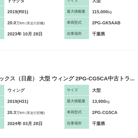
トラクタ
大型
サ
イズ
2019(R01)
115,000
最大
積
載量
kg
20.0
2PG-GK5AAB
車両
型
式
万km
(実走行距離)
2023年 10月 28日
千葉県
在庫場所
ックス（日産） 大型 ウィング 2PG-CG5CA中古トラ...
ウィング
大型
サ
イズ
2019(H31)
13,900
最大
積
載量
kg
20.3
2PG-CG5CA
車両
型
式
万km
(実走行距離)
2024年 03月 28日
千葉県
在庫場所