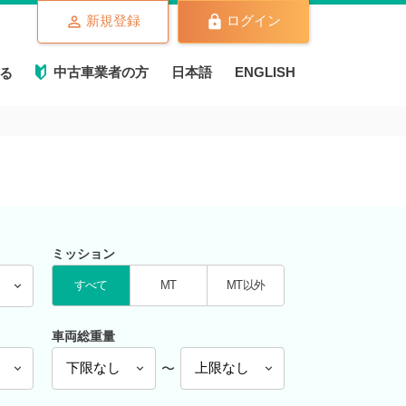
新規登録
ログイン
中古車業者の方
日本語
ENGLISH
る
ミッション
すべて
MT
MT以外
車両総重量
〜