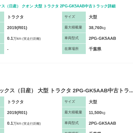
ス（日産） クオン 大型 トラクタ 2PG-GK5AAB中古トラック詳細
トラクタ
大型
サ
イズ
2019(R01)
38,760
最大
積
載量
kg
0.1
2PG-GK5AAB
車両
型
式
万km
(実走行距離)
-
千葉県
在庫場所
ックス（日産） 大型 トラクタ 2PG-GK5AAB中古トラ..
トラクタ
大型
サ
イズ
2019(R01)
11,500
最大
積
載量
kg
0.1
2PG-GK5AAB
車両
型
式
万km
(実走行距離)