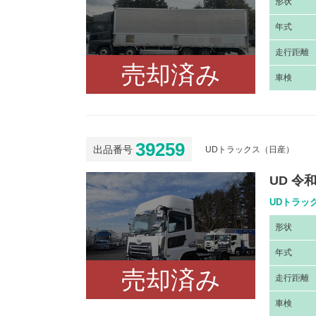
形
状
年
式
走
行距離
売却済み
車
検
39259
出品番号
UDトラックス（日産）
UD 令
UDトラック
形
状
年
式
売却済み
走
行距離
車
検