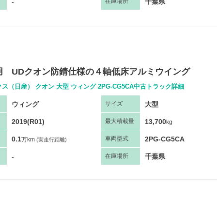
-
千葉県
在庫場所
用 UDクオン防錆仕様の４軸低床アルミウイング
ス（日産） クオン 大型 ウィング 2PG-CG5CA中古トラック詳細
ウィング
大型
サ
イズ
2019(R01)
13,700
最大
積
載量
kg
0.1
2PG-CG5CA
車両
型
式
万km
(実走行距離)
-
千葉県
在庫場所