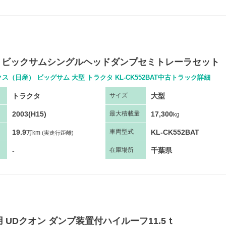
年 ビックサムシングルヘッドダンプセミトレーラセット
ス（日産） ビッグサム 大型 トラクタ KL-CK552BAT中古トラック詳細
トラクタ
大型
サ
イズ
2003(H15)
17,300
最大
積
載量
kg
19.9
KL-CK552BAT
車両
型
式
万km
(実走行距離)
-
千葉県
在庫場所
 UDクオン ダンプ装置付ハイルーフ11.5ｔ