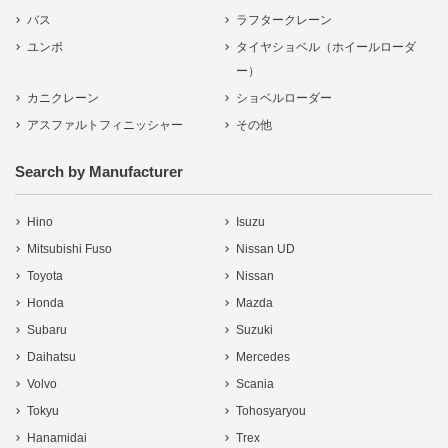
バス
ラフタークレーン
ユンボ
タイヤショベル（ホイールローダ
ー）
カニクレーン
ショベルローダー
アスファルトフィニッシャー
その他
Search by Manufacturer
Hino
Isuzu
Mitsubishi Fuso
Nissan UD
Toyota
Nissan
Honda
Mazda
Subaru
Suzuki
Daihatsu
Mercedes
Volvo
Scania
Tokyu
Tohosyaryou
Hanamidai
Trex