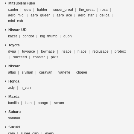
Mitsubishi Fuso
canter
guts
fighter
super_great
the_great
rosa
aero_midi
aero_queen
aero_ace
aero_star
delica
mini_cab
Nissan UD
kazet
condor
big_thumb
quon
Toyota
dyna
toyoace
townace
liteace
hiace
regiusace
probox
succeed
coaster
pixis
Nissan
atlas
sivilian
caravan
vanette
clipper
Honda
acty
n_van
Mazda
familia
titan
bongo
scrum
Subaru
sambar
Suzuki
cary
super_cary
every