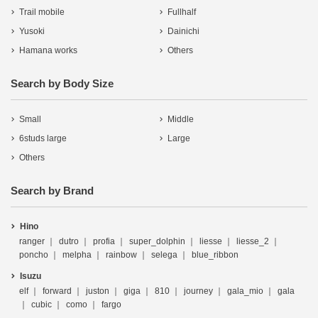
Trail mobile
Fullhalf
Yusoki
Dainichi
Hamana works
Others
Search by Body Size
Small
Middle
6studs large
Large
Others
Search by Brand
Hino
ranger
dutro
profia
super_dolphin
liesse
liesse_2
poncho
melpha
rainbow
selega
blue_ribbon
Isuzu
elf
forward
juston
giga
810
journey
gala_mio
gala
cubic
como
fargo