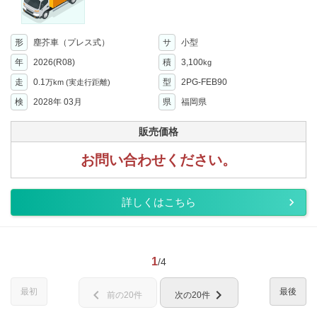
形
塵芥車（プレス式）
サ
小型
年
2026(R08)
積
3,100
kg
走
0.1
型
2PG-FEB90
万km
(実走行距離)
検
2028年 03月
県
福岡県
販売価格
お問い合わせください。
詳しくはこちら
1
/4
最初
最後
chevron_left
chevron_right
前の20件
次の20件