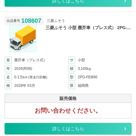
詳しくはこちら
108607
三菱ふそう
出品番号
三菱ふそう 小型 塵芥車（プレス式） 2PG-...
形
塵芥車（プレス式）
サ
小型
年
2026(R08)
積
3,100
kg
走
0.1
型
2PG-FEB90
万km
(実走行距離)
検
2028年 03月
県
福岡県
販売価格
お問い合わせください。
詳しくはこちら