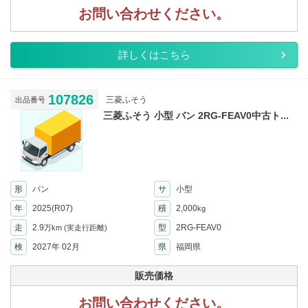
お問い合わせください。
詳しくはこちら
107826
三菱ふそう
出品番号
三菱ふそう 小型 バン 2RG-FEAV0中古ト...
形
バン
サ
小型
年
2025(R07)
積
2,000
kg
走
2.9
型
2RG-FEAV0
万km
(実走行距離)
検
2027年 02月
県
福岡県
販売価格
お問い合わせください。