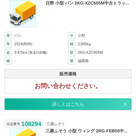
日野 小型 バン 2KG-XZC605M中古トラッ...
形
バン
サ
小型
年
2024(R06)
積
2,000
kg
走
3.9
型
2KG-XZC605M
万km
(実走行距離)
検
-
県
福岡県
販売価格
お問い合わせください。
詳しくはこちら
108294
三菱ふそう
出品番号
三菱ふそう 小型 ウィング 2RG-FEB50中...