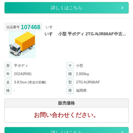
詳しくはこちら
107468
いすゞ
出品番号
いすゞ 小型 平ボディ 2TG-NJR88AF中古...
形
平ボディ
サ
小型
年
2024(R06)
積
2,000
kg
走
3.8
型
2TG-NJR88AF
万km
(実走行距離)
検
-
県
福岡県
販売価格
お問い合わせください。
詳しくはこちら