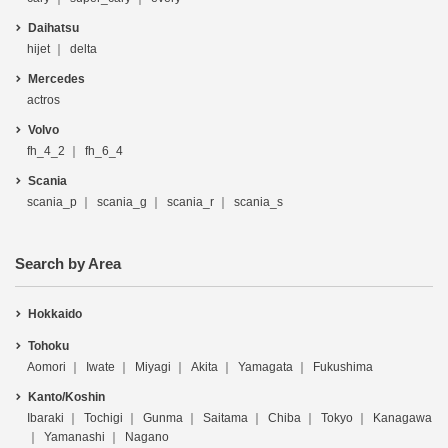
Daihatsu
hijet
delta
Mercedes
actros
Volvo
fh_4_2
fh_6_4
Scania
scania_p
scania_g
scania_r
scania_s
Search by Area
Hokkaido
Tohoku
Aomori
Iwate
Miyagi
Akita
Yamagata
Fukushima
Kanto/Koshin
Ibaraki
Tochigi
Gunma
Saitama
Chiba
Tokyo
Kanagawa
Yamanashi
Nagano