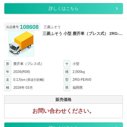
詳しくはこちら
108608
三菱ふそう
出品番号
三菱ふそう 小型 塵芥車（プレス式） 2RG-...
形
塵芥車（プレス式）
サ
小型
年
2026(R08)
積
2,000
kg
走
0.1
型
2RG-FEAV0
万km
(実走行距離)
検
2028年 03月
県
福岡県
販売価格
お問い合わせください。