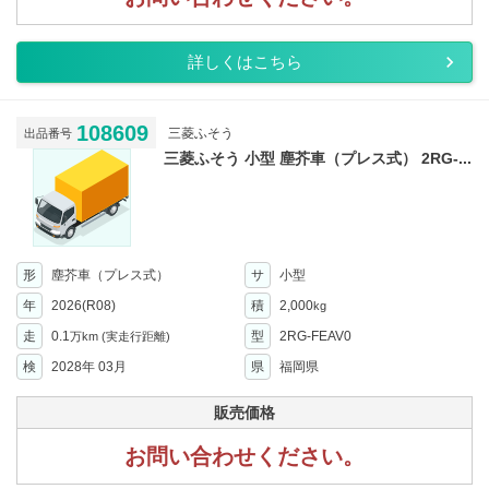
詳しくはこちら
108609
三菱ふそう
出品番号
三菱ふそう 小型 塵芥車（プレス式） 2RG-...
形
塵芥車（プレス式）
サ
小型
年
2026(R08)
積
2,000
kg
走
0.1
型
2RG-FEAV0
万km
(実走行距離)
検
2028年 03月
県
福岡県
販売価格
お問い合わせください。