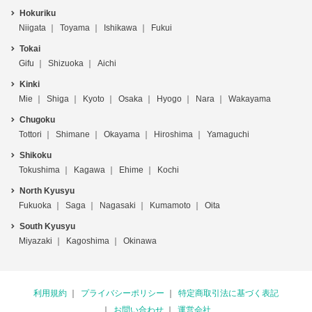
Hokuriku
Niigata
Toyama
Ishikawa
Fukui
Tokai
Gifu
Shizuoka
Aichi
Kinki
Mie
Shiga
Kyoto
Osaka
Hyogo
Nara
Wakayama
Chugoku
Tottori
Shimane
Okayama
Hiroshima
Yamaguchi
Shikoku
Tokushima
Kagawa
Ehime
Kochi
North Kyusyu
Fukuoka
Saga
Nagasaki
Kumamoto
Oita
South Kyusyu
Miyazaki
Kagoshima
Okinawa
利用規約
プライバシーポリシー
特定商取引法に基づく表記
お問い合わせ
運営会社