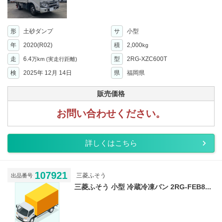
形
土砂ダンプ
サ
小型
年
2020(R02)
積
2,000
kg
走
6.4
型
2RG-XZC600T
万km
(実走行距離)
検
2025年 12月 14日
県
福岡県
販売価格
お問い合わせください。
詳しくはこちら
107921
三菱ふそう
出品番号
三菱ふそう 小型 冷蔵冷凍バン 2RG-FEB8...