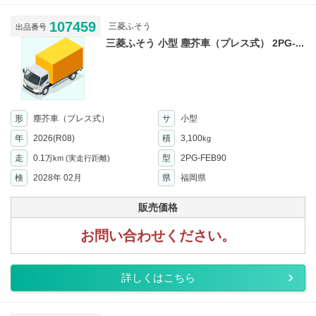
107459
三菱ふそう
出品番号
三菱ふそう 小型 塵芥車（プレス式） 2PG-...
形
塵芥車（プレス式）
サ
小型
年
2026(R08)
積
3,100
kg
走
0.1
型
2PG-FEB90
万km
(実走行距離)
検
2028年 02月
県
福岡県
販売価格
お問い合わせください。
詳しくはこちら