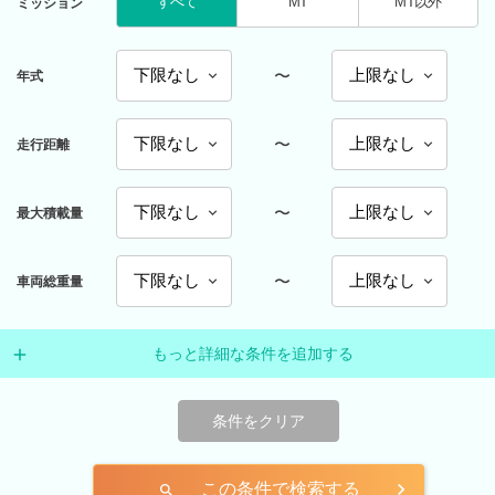
すべて
MT
MT以外
ミッション
〜
年式
〜
走行距離
〜
最大積載量
〜
車両総重量
もっと詳細な条件を追加する
条件をクリア
この条件で検索する
search