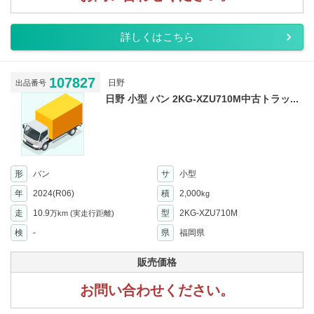
詳しくはこちら
107827
日野
出品番号
日野 小型 バン 2KG-XZU710M中古トラッ...
形
バン
サ
小型
年
2024(R06)
積
2,000
kg
走
10.9
型
2KG-XZU710M
万km
(実走行距離)
検
-
県
福岡県
販売価格
お問い合わせください。