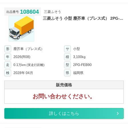
108604
三菱ふそう
出品番号
三菱ふそう 小型 塵芥車（プレス式） 2PG-...
形
塵芥車（プレス式）
サ
小型
年
2026(R08)
積
3,100
kg
走
0.1
型
2PG-FEB90
万km
(実走行距離)
検
2028年 04月
県
福岡県
販売価格
お問い合わせください。
詳しくはこちら