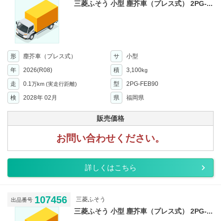
三菱ふそう 小型 塵芥車（プレス式） 2PG-...
形
塵芥車（プレス式）
サ
小型
年
2026(R08)
積
3,100
kg
走
0.1
型
2PG-FEB90
万km
(実走行距離)
検
2028年 02月
県
福岡県
販売価格
お問い合わせください。
詳しくはこちら
107456
三菱ふそう
出品番号
三菱ふそう 小型 塵芥車（プレス式） 2PG-...