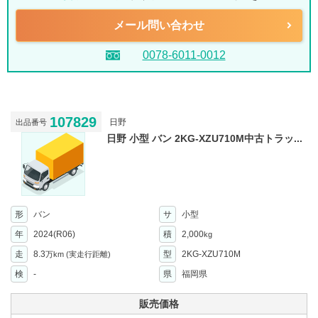
メール問い合わせ
0078-6011-0012
107829
日野
出品番号
日野 小型 バン 2KG-XZU710M中古トラッ...
形
バン
サ
小型
年
2024(R06)
積
2,000
kg
走
8.3
型
2KG-XZU710M
万km
(実走行距離)
検
-
県
福岡県
販売価格