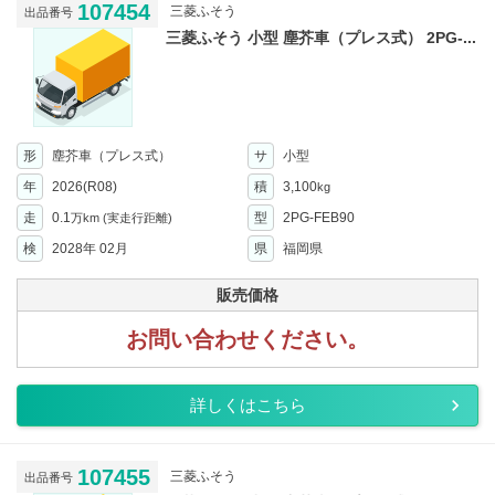
107454
三菱ふそう
出品番号
三菱ふそう 小型 塵芥車（プレス式） 2PG-...
形
塵芥車（プレス式）
サ
小型
年
2026(R08)
積
3,100
kg
走
0.1
型
2PG-FEB90
万km
(実走行距離)
検
2028年 02月
県
福岡県
販売価格
お問い合わせください。
詳しくはこちら
107455
三菱ふそう
出品番号