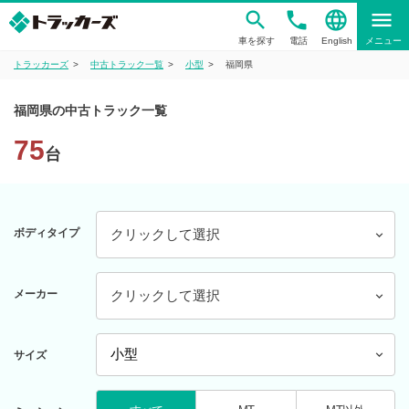
phone
language
menu
車を探す
電話
English
メニュー
トラッカーズ
中古トラック一覧
小型
福岡県
福岡県の中古トラック一覧
75
台
ボディタイプ
クリックして選択
メーカー
クリックして選択
サイズ