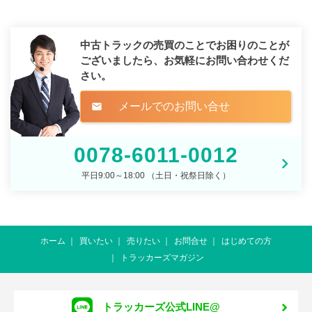
中古トラックの売買のことでお困りのことが
ございましたら、
お気軽にお問い合わせくだ
さい。
メールでのお問い合せ
mail
0078-6011-0012
平日9:00～18:00 （土日・祝祭日除く）
ホーム
買いたい
売りたい
お問合せ
はじめての方
トラッカーズマガジン
トラッカーズ公式LINE@