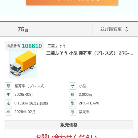
75
unfold_more
並び順変更
台
108610
三菱ふそう
出品番号
三菱ふそう 小型 塵芥車（プレス式） 2RG-...
形
塵芥車（プレス式）
サ
小型
年
2026(R08)
積
2,000
kg
走
0.1
型
2RG-FEAV0
万km
(実走行距離)
検
2028年 02月
県
福岡県
販売価格
お問い合わせください。