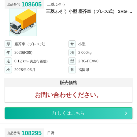
108605
三菱ふそう
出品番号
三菱ふそう 小型 塵芥車（プレス式） 2RG-...
形
塵芥車（プレス式）
サ
小型
年
2026(R08)
積
2,000
kg
走
0.1
型
2RG-FEAV0
万km
(実走行距離)
検
2028年 03月
県
福岡県
販売価格
お問い合わせください。
詳しくはこちら
108295
日野
出品番号