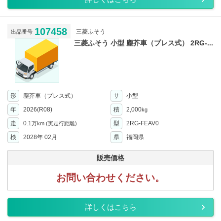
107458
三菱ふそう
出品番号
三菱ふそう 小型 塵芥車（プレス式） 2RG-...
形
塵芥車（プレス式）
サ
小型
年
2026(R08)
積
2,000
kg
走
0.1
型
2RG-FEAV0
万km
(実走行距離)
検
2028年 02月
県
福岡県
販売価格
お問い合わせください。
詳しくはこちら