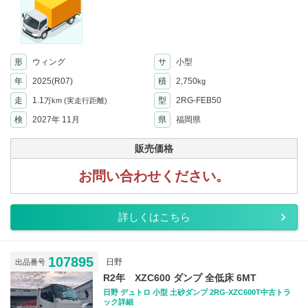
形
ウィング
サ
小型
年
2025(R07)
積
2,750
kg
走
1.1
型
2RG-FEB50
万km
(実走行距離)
検
2027年 11月
県
福岡県
販売価格
お問い合わせください。
詳しくはこちら
107895
日野
出品番号
R2年 XZC600 ダンプ 全低床 6MT
日野 デュトロ 小型 土砂ダンプ 2RG-XZC600T中古トラ
ック詳細