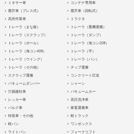
ミキサー車
コンテナ専用車
塵芥車（プレス式）
塵芥車（回転式）
高所作業車
トラクタ
トレーラ（まな板）
トレーラ（重機運搬）
トレーラ（スクラップ）
トレーラ（ダンプ）
トレーラ（ポール）
トレーラ（海コン20ft）
トレーラ（海コン40ft）
トレーラ（平）
トレーラ（ウイング）
トレーラ（バン）
トレーラ（その他）
チップ運搬
スクラップ運搬
コンクリート圧送
バキュームダンパー
シャーシ
穴掘建柱車
バキュームカー
レッカー車
高圧洗浄車
バルク車
家畜運搬車
特装車・その他
軽トラック
軽バン
ワンボックス
ライトバン
フォークリフト