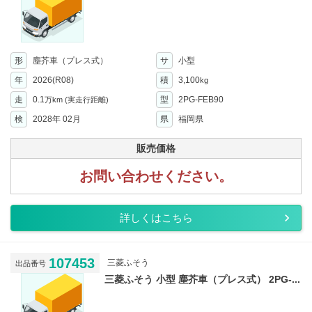
形
塵芥車（プレス式）
サ
小型
年
2026(R08)
積
3,100
kg
走
0.1
型
2PG-FEB90
万km
(実走行距離)
検
2028年 02月
県
福岡県
販売価格
お問い合わせください。
詳しくはこちら
107453
三菱ふそう
出品番号
三菱ふそう 小型 塵芥車（プレス式） 2PG-...