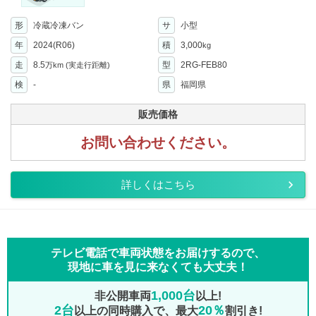
形
冷蔵冷凍バン
サ
小型
年
2024(R06)
積
3,000
kg
走
8.5
型
2RG-FEB80
万km
(実走行距離)
検
-
県
福岡県
販売価格
お問い合わせください。
詳しくはこちら
テレビ電話で車両状態をお届けするので、
現地に車を見に来なくても大丈夫！
1,000台
非公開車両
以上!
2台
20％
以上の同時購入で、最大
割引き!