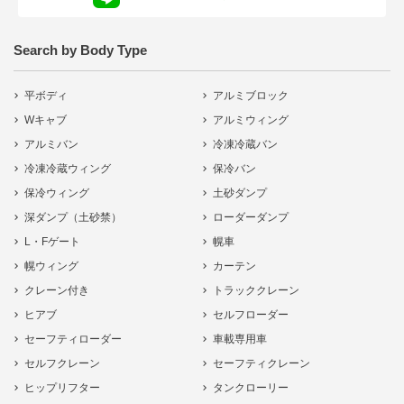
Search by Body Type
平ボディ
アルミブロック
Wキャブ
アルミウィング
アルミバン
冷凍冷蔵バン
冷凍冷蔵ウィング
保冷バン
保冷ウィング
土砂ダンプ
深ダンプ（土砂禁）
ローダーダンプ
L・Fゲート
幌車
幌ウィング
カーテン
クレーン付き
トラッククレーン
ヒアブ
セルフローダー
セーフティローダー
車載専用車
セルフクレーン
セーフティクレーン
ヒップリフター
タンクローリー