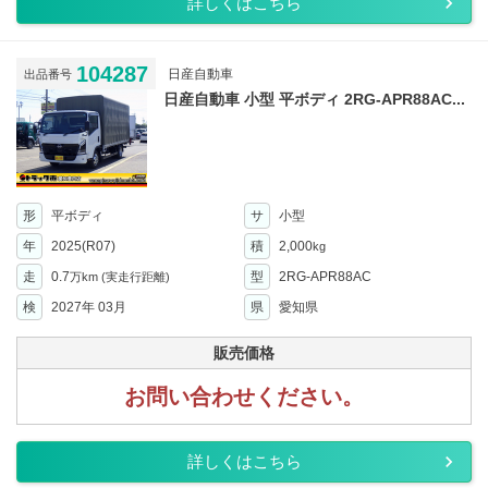
詳しくはこちら
104287
日産自動車
出品番号
日産自動車 小型 平ボディ 2RG-APR88AC...
形
平ボディ
サ
小型
年
2025(R07)
積
2,000
kg
走
0.7
型
2RG-APR88AC
万km
(実走行距離)
検
2027年 03月
県
愛知県
販売価格
お問い合わせください。
詳しくはこちら