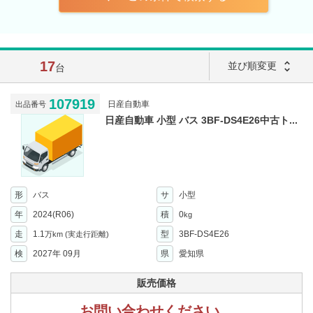
17
unfold_more
並び順変更
台
107919
日産自動車
出品番号
日産自動車 小型 バス 3BF-DS4E26中古ト...
形
バス
サ
小型
年
2024(R06)
積
0
kg
走
1.1
型
3BF-DS4E26
万km
(実走行距離)
検
2027年 09月
県
愛知県
販売価格
お問い合わせください。