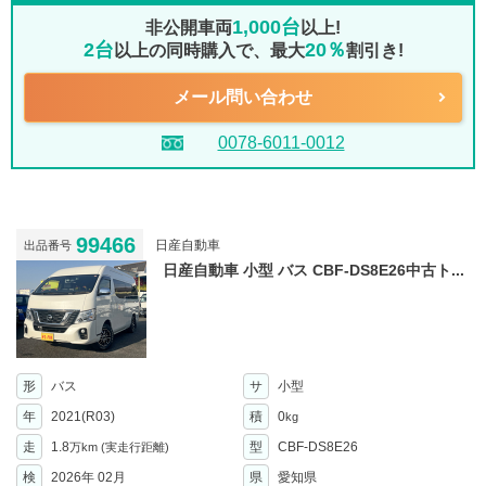
1,000台
非公開車両
以上!
2台
20％
以上の同時購入で、最大
割引き!
メール問い合わせ
0078-6011-0012
99466
日産自動車
出品番号
日産自動車 小型 バス CBF-DS8E26中古ト...
形
バス
サ
小型
年
2021(R03)
積
0
kg
走
1.8
型
CBF-DS8E26
万km
(実走行距離)
検
2026年 02月
県
愛知県