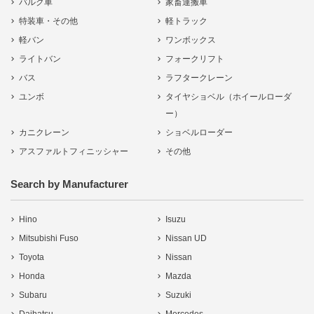
バルク車
家畜運搬車
特装車・その他
軽トラック
軽バン
ワンボックス
ライトバン
フォークリフト
バス
ラフタークレーン
ユンボ
タイヤショベル（ホイールローダ
ー）
カニクレーン
ショベルローダー
アスファルトフィニッシャー
その他
Search by Manufacturer
Hino
Isuzu
Mitsubishi Fuso
Nissan UD
Toyota
Nissan
Honda
Mazda
Subaru
Suzuki
Daihatsu
Mercedes