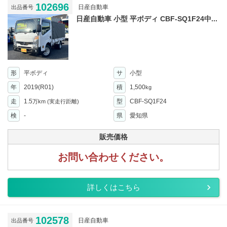
102696
日産自動車
出品番号
日産自動車 小型 平ボディ CBF-SQ1F24中...
形
平ボディ
サ
小型
年
2019(R01)
積
1,500
kg
走
1.5
型
CBF-SQ1F24
万km
(実走行距離)
検
-
県
愛知県
販売価格
お問い合わせください。
詳しくはこちら
102578
日産自動車
出品番号