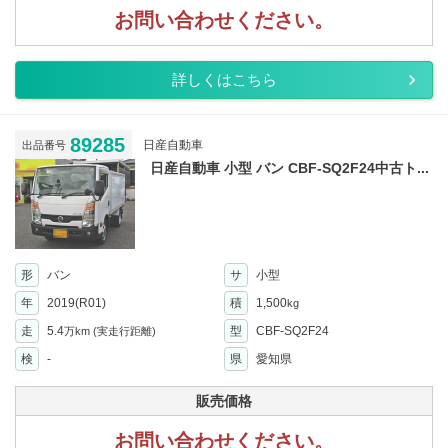
お問い合わせください。
詳しくはこちら
89285
日産自動車
出品番号
日産自動車 小型 バン CBF-SQ2F24中古ト...
形
バン
サ
小型
年
2019(R01)
積
1,500
kg
走
5.4
型
CBF-SQ2F24
万km
(実走行距離)
検
-
県
愛知県
販売価格
お問い合わせください。