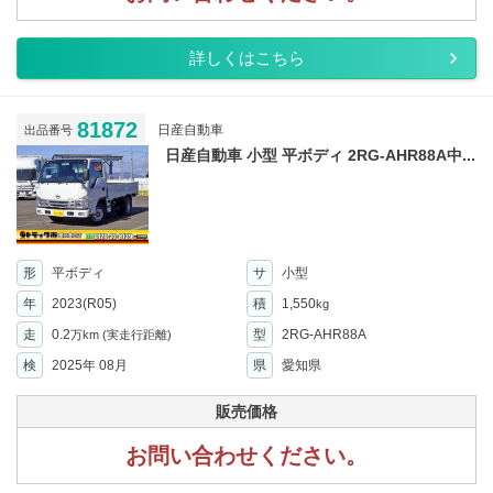
詳しくはこちら
81872
日産自動車
出品番号
日産自動車 小型 平ボディ 2RG-AHR88A中...
形
平ボディ
サ
小型
年
2023(R05)
積
1,550
kg
走
0.2
型
2RG-AHR88A
万km
(実走行距離)
検
2025年 08月
県
愛知県
販売価格
お問い合わせください。