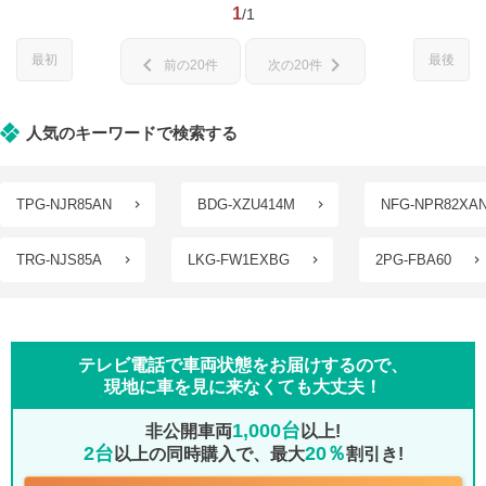
1
/1
最初
最後
chevron_left
chevron_right
前の20件
次の20件
人気のキーワードで検索する
TPG-NJR85AN
BDG-XZU414M
NFG-NPR82XA
TRG-NJS85A
LKG-FW1EXBG
2PG-FBA60
テレビ電話で車両状態をお届けするので、
現地に車を見に来なくても大丈夫！
1,000台
非公開車両
以上!
2台
20％
以上の同時購入で、最大
割引き!