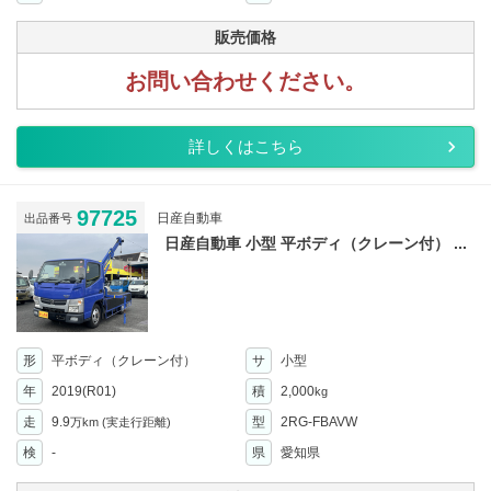
販売価格
お問い合わせください。
詳しくはこちら
97725
日産自動車
出品番号
日産自動車 小型 平ボディ（クレーン付） ...
形
平ボディ（クレーン付）
サ
小型
年
2019(R01)
積
2,000
kg
走
9.9
型
2RG-FBAVW
万km
(実走行距離)
検
-
県
愛知県