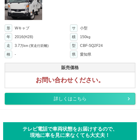
形
Wキャブ
サ
小型
年
2016(H28)
積
150
kg
走
3.7
型
CBF-SQ2F24
万km
(実走行距離)
検
-
県
愛知県
販売価格
お問い合わせください。
詳しくはこちら
テレビ電話で車両状態をお届けするので、
現地に車を見に来なくても大丈夫！