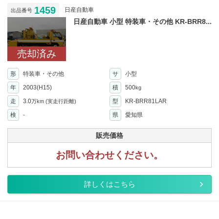
1459
日産自動車
出品番号
日産自動車 小型 特装車・その他 KR-BRR8...
売却済み
形
特装車・その他
サ
小型
年
2003(H15)
積
500
kg
走
3.0
型
KR-BRR81LAR
万km
(実走行距離)
検
-
県
愛知県
販売価格
お問い合わせください。
詳しくはこちら