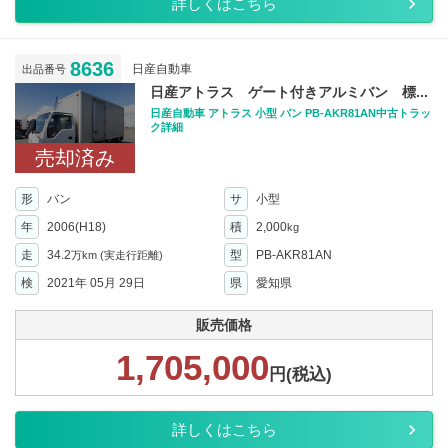
詳しくはこちら
8636
日産自動車
出品番号
日産アトラス ゲート付きアルミバン 標...
日産自動車 アトラス 小型 バン PB-AKR81AN中古トラッ
ク詳細
売却済み
形
バン
サ
小型
年
2006(H18)
積
2,000
kg
走
34.2
型
PB-AKR81AN
万km
(実走行距離)
検
2021年 05月 29日
県
愛知県
販売価格
1,705,000
円(税込)
詳しくはこちら