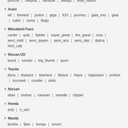
poncho
melpha
rainbow
selega
blue_ribbon
Isuzu
elf
forward
juston
giga
810
journey
gala_mio
gala
cubic
como
fargo
Mitsubishi Fuso
canter
guts
fighter
super_great
the_great
rosa
aero_midi
aero_queen
aero_ace
aero_star
delica
mini_cab
Nissan UD
kazet
condor
big_thumb
quon
Toyota
dyna
toyoace
townace
liteace
hiace
regiusace
probox
succeed
coaster
pixis
Nissan
atlas
sivilian
caravan
vanette
clipper
Honda
acty
n_van
Mazda
familia
titan
bongo
scrum