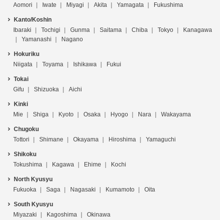
Aomori
Iwate
Miyagi
Akita
Yamagata
Fukushima
Kanto/Koshin
Ibaraki
Tochigi
Gunma
Saitama
Chiba
Tokyo
Kanagawa
Yamanashi
Nagano
Hokuriku
Niigata
Toyama
Ishikawa
Fukui
Tokai
Gifu
Shizuoka
Aichi
Kinki
Mie
Shiga
Kyoto
Osaka
Hyogo
Nara
Wakayama
Chugoku
Tottori
Shimane
Okayama
Hiroshima
Yamaguchi
Shikoku
Tokushima
Kagawa
Ehime
Kochi
North Kyusyu
Fukuoka
Saga
Nagasaki
Kumamoto
Oita
South Kyusyu
Miyazaki
Kagoshima
Okinawa