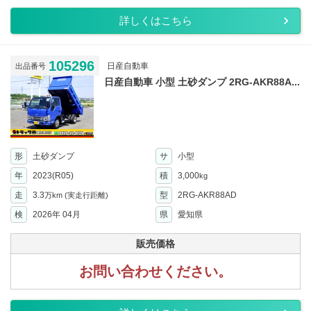
詳しくはこちら
105296
日産自動車
出品番号
日産自動車 小型 土砂ダンプ 2RG-AKR88A...
形
土砂ダンプ
サ
小型
年
2023(R05)
積
3,000
kg
走
3.3
型
2RG-AKR88AD
万km
(実走行距離)
検
2026年 04月
県
愛知県
販売価格
お問い合わせください。