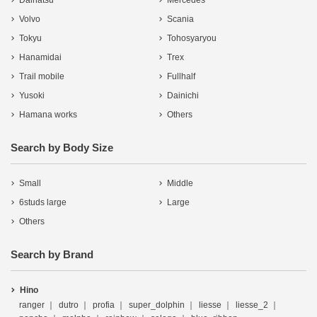
Volvo
Scania
Tokyu
Tohosyaryou
Hanamidai
Trex
Trail mobile
Fullhalf
Yusoki
Dainichi
Hamana works
Others
Search by Body Size
Small
Middle
6studs large
Large
Others
Search by Brand
Hino
ranger
dutro
profia
super_dolphin
liesse
liesse_2