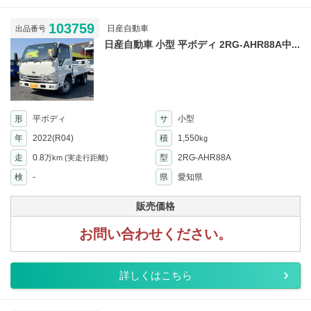
103759
日産自動車
出品番号
日産自動車 小型 平ボディ 2RG-AHR88A中...
形
平ボディ
サ
小型
年
2022(R04)
積
1,550
kg
走
0.8
型
2RG-AHR88A
万km
(実走行距離)
検
-
県
愛知県
販売価格
お問い合わせください。
詳しくはこちら