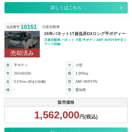
詳しくはこちら
10151
日産自動車
出品番号
26年バネット1T超低床DXロング平ボディー
日産自動車 バネット 小型 平ボディ ABF-SKP2TN中古ト
ラック詳細
売却済み
形
平ボディ
サ
小型
年
2014(H26)
積
1,000
kg
走
5.5
型
ABF-SKP2TN
万km
(実走行距離)
検
-
県
愛知県
販売価格
1,562,000
円(税込)