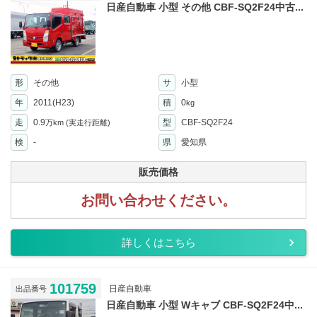
日産自動車 小型 その他 CBF-SQ2F24中古...
形
その他
サ
小型
年
2011(H23)
積
0
kg
走
0.9
型
CBF-SQ2F24
万km
(実走行距離)
検
-
県
愛知県
販売価格
お問い合わせください。
詳しくはこちら
101759
日産自動車
出品番号
日産自動車 小型 Wキャブ CBF-SQ2F24中...