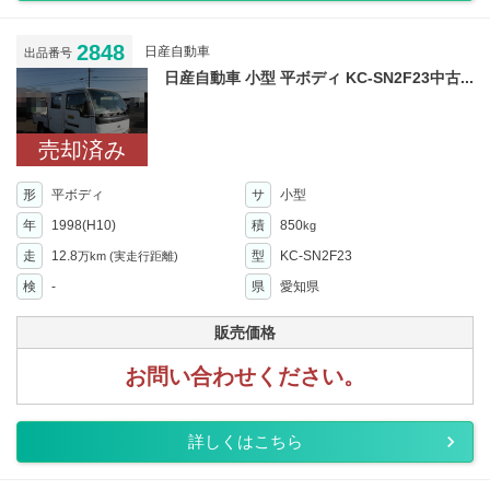
2848
日産自動車
出品番号
日産自動車 小型 平ボディ KC-SN2F23中古...
売却済み
形
平ボディ
サ
小型
年
1998(H10)
積
850
kg
走
12.8
型
KC-SN2F23
万km
(実走行距離)
検
-
県
愛知県
販売価格
お問い合わせください。
詳しくはこちら