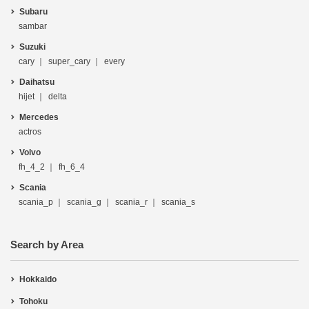
Subaru
sambar
Suzuki
cary
super_cary
every
Daihatsu
hijet
delta
Mercedes
actros
Volvo
fh_4_2
fh_6_4
Scania
scania_p
scania_g
scania_r
scania_s
Search by Area
Hokkaido
Tohoku