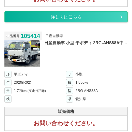
詳しくはこちら
105414
日産自動車
出品番号
日産自動車 小型 平ボディ 2RG-AHS88A中...
形
平ボディ
サ
小型
年
2020(R02)
積
1,550
kg
走
1.7
型
2RG-AHS88A
万km
(実走行距離)
検
-
県
愛知県
販売価格
お問い合わせください。