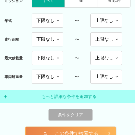
すべて
MT
MT以外
ミッション
〜
年式
〜
走行距離
〜
最大積載量
〜
車両総重量
もっと詳細な条件を追加する
条件をクリア
この条件で検索する
search