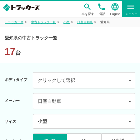
phone
language
menu
車を探す
電話
English
メニュー
トラッカーズ
中古トラック一覧
小型
日産自動車
愛知県
愛知県の中古トラック一覧
17
台
ボディタイプ
クリックして選択
メーカー
日産自動車
サイズ