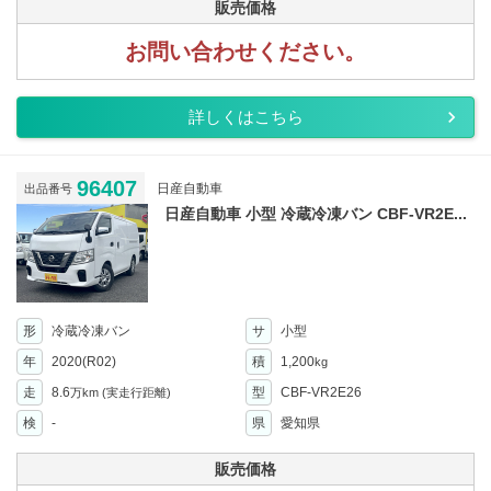
販売価格
お問い合わせください。
詳しくはこちら
96407
日産自動車
出品番号
日産自動車 小型 冷蔵冷凍バン CBF-VR2E...
形
冷蔵冷凍バン
サ
小型
年
2020(R02)
積
1,200
kg
走
8.6
型
CBF-VR2E26
万km
(実走行距離)
検
-
県
愛知県
販売価格