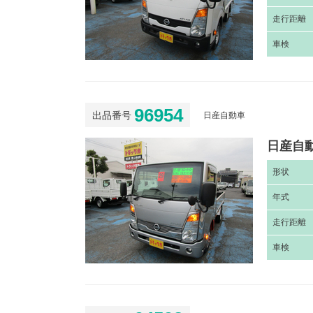
走
行距離
車
検
96954
出品番号
日産自動車
日産自動
形
状
年
式
走
行距離
車
検