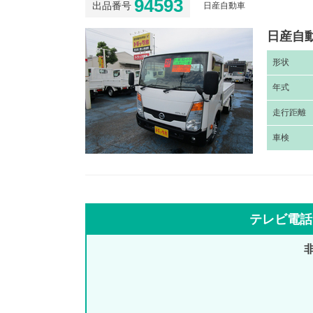
94593
出品番号
日産自動車
日産自動
形
状
年
式
走
行距離
車
検
テレビ電話