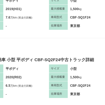
平ボディ
小型
サ
イズ
2019(H31)
1,500
最大
積
載量
kg
7.6
CBF-SQ1F24
車両
型
式
万km
(実走行距離)
-
東京都
在庫場所
車 小型 平ボディ CBF-SQ2F24中古トラック詳細
平ボディ
小型
サ
イズ
2020(R02)
1,500
最大
積
載量
kg
6.5
CBF-SQ2F24
車両
型
式
万km
(実走行距離)
-
東京都
在庫場所