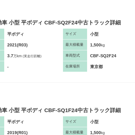
車 小型 平ボディ CBF-SQ2F24中古トラック詳細
平ボディ
小型
サ
イズ
2021(R03)
1,500
最大
積
載量
kg
3.7
CBF-SQ2F24
車両
型
式
万km
(実走行距離)
-
東京都
在庫場所
車 小型 平ボディ CBF-SQ1F24中古トラック詳細
平ボディ
小型
サ
イズ
2019(R01)
1,500
最大
積
載量
kg