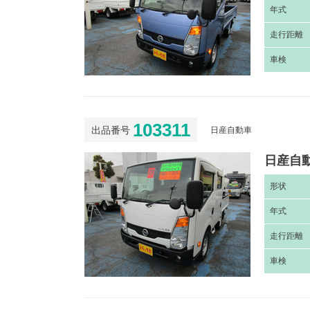
年
式
走
行距離
車
検
103311
出品番号
日産自動車
日産自動
形
状
年
式
走
行距離
車
検