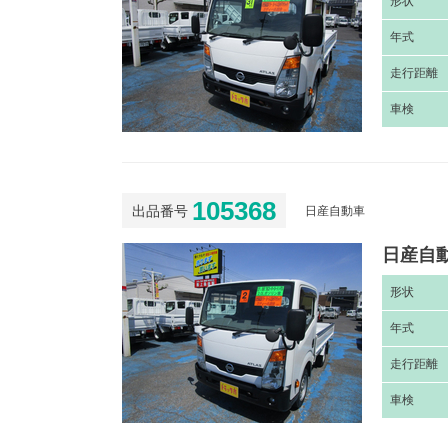
形
状
年
式
走
行距離
車
検
105368
出品番号
日産自動車
日産自動
形
状
年
式
走
行距離
車
検