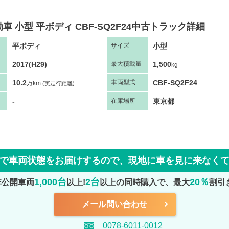
車 小型 平ボディ CBF-SQ2F24中古トラック詳細
平ボディ
小型
サ
イズ
2017(H29)
1,500
最大
積
載量
kg
10.2
CBF-SQ2F24
車両
型
式
万km
(実走行距離)
-
東京都
在庫場所
で車両状態をお届けするので、
現地に車を見に来なく
1,000台
2台
20％
非公開車両
以上!
以上の同時購入で、最大
割引
メール問い合わせ
0078-6011-0012