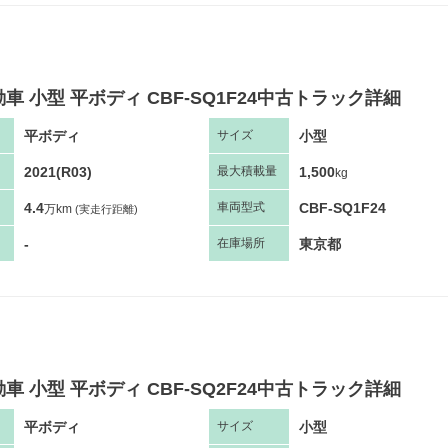
車 小型 平ボディ CBF-SQ1F24中古トラック詳細
平ボディ
小型
サ
イズ
2021(R03)
1,500
最大
積
載量
kg
4.4
CBF-SQ1F24
車両
型
式
万km
(実走行距離)
-
東京都
在庫場所
車 小型 平ボディ CBF-SQ2F24中古トラック詳細
平ボディ
小型
サ
イズ