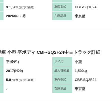
9.1
CBF-SQ1F24
車両
型
式
万km
(実走行距離)
2026年 08月
東京都
在庫場所
車 小型 平ボディ CBF-SQ2F24中古トラック詳細
平ボディ
小型
サ
イズ
2017(H29)
1,500
最大
積
載量
kg
5.9
CBF-SQ2F24
車両
型
式
万km
(実走行距離)
-
東京都
在庫場所