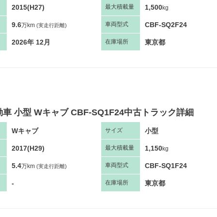
2015(H27)
1,500
最大
積
載量
kg
9.6
CBF-SQ2F24
車両
型
式
万km
(実走行距離)
2026年 12月
東京都
在庫場所
車 小型 Wキャブ CBF-SQ1F24中古トラック詳細
Wキャブ
小型
サ
イズ
2017(H29)
1,150
最大
積
載量
kg
5.4
CBF-SQ1F24
車両
型
式
万km
(実走行距離)
-
東京都
在庫場所