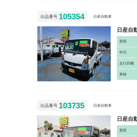
105354
出品番号
日産自動車
日産自動
形
状
年
式
走
行距離
車
検
103735
出品番号
日産自動車
日産自動
形
状