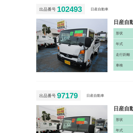
102493
出品番号
日産自動車
日産自動
形
状
年
式
走
行距離
車
検
97179
出品番号
日産自動車
日産自動
形
状
年
式