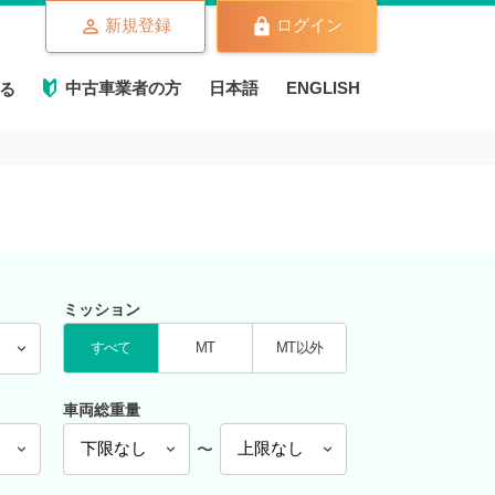
新規登録
ログイン
中古車業者の方
日本語
ENGLISH
る
ミッション
すべて
MT
MT以外
車両総重量
〜